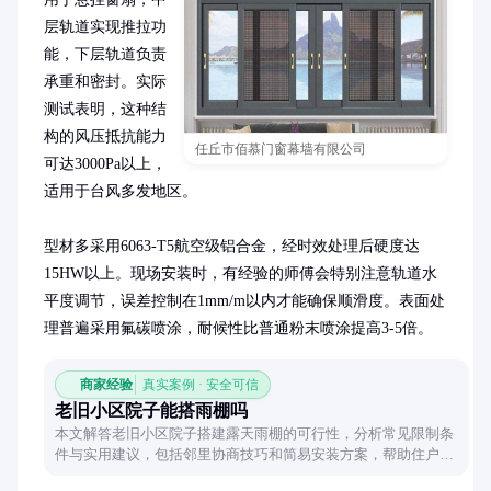
层轨道实现推拉功
能，下层轨道负责
承重和密封。实际
测试表明，这种结
构的风压抵抗能力
任丘市佰慕门窗幕墙有限公司
可达3000Pa以上，
适用于台风多发地区。

型材多采用6063-T5航空级铝合金，经时效处理后硬度达
15HW以上。现场安装时，有经验的师傅会特别注意轨道水
平度调节，误差控制在1mm/m以内才能确保顺滑度。表面处
理普遍采用氟碳喷涂，耐候性比普通粉末喷涂提高3-5倍。
商家经验
真实案例 · 安全可信
老旧小区院子能搭雨棚吗
本文解答老旧小区院子搭建露天雨棚的可行性，分析常见限制条
件与实用建议，包括邻里协商技巧和简易安装方案，帮助住户合
理规划户外空间。