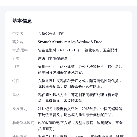
基本信息
中文名
六轨铝合金门窗
英文名
Six-track Aluminum Alloy Window & Door
材质/用料
铝合金型材（6063-T5/T6）、钢化玻璃、五金配件
分类
建筑门窗/幕墙系统
用途
适用于住宅、商业建筑、办公大楼等场所，提供灵活
的空间分隔和采光通风方案。
特性
六轨道设计实现多种开启方式，隔音隔热性能优异，
抗风压强度高，使用寿命长达30年以上。
风格
现代简约风格为主，可定制不同表面处理（粉末喷
涂、氟碳喷涂、木纹转印等）
发展历史
21世纪初由欧洲传入亚洲，2015年后在中国高端建筑
市场快速普及，现已成为商业综合体标配产品。
参考价格区间
约800-2000元/平方米（视型材厚度、玻璃配置、五金
品牌而定）