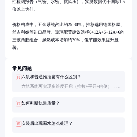
性检测报告（气密、水密、抗风压），实测数据优于国标1.5
倍以上为佳。

价格构成中，五金系统占比约25-30%，推荐选用德国格屋、
丝吉利娅等进口品牌。玻璃配置建议选择6+12A+6+12A+6的
三玻两腔组合，虽然成本增加约30%，但节能效果提升显
著。
常见问题
六轨和普通推拉窗有什么区别？
问
六轨系统可实现多维度开启（推拉+平开+内倒），密
封性能提升2个等级，使用寿命延长约10年。普通推
拉窗仅能单向滑动，适合预算有限的项目。
如何判断轨道质量？
问
安装后出现漏水怎么处理？
问