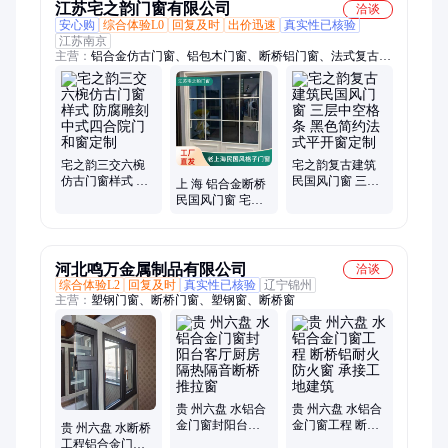
江苏宅之韵门窗有限公司
洽谈
安心购
综合体验L0
回复及时
出价迅速
真实性已核验
江苏南京
主营：
铝合金仿古门窗、铝包木门窗、断桥铝门窗、法式复古门
窗、铝合金雨棚、铝代木仿古构件、中式将军门
宅之韵三交六椀
宅之韵复古建筑
仿古门窗样式 防
民国风门窗 三层
上 海 铝合金断桥
腐雕刻中式四合
中空格条 黑色简
民国风门窗 宅之
院门和窗定制
约法式平开窗定
韵 65系列极窄法
制
式复古窗定制
河北鸣万金属制品有限公司
洽谈
综合体验L2
回复及时
真实性已核验
辽宁锦州
主营：
塑钢门窗、断桥门窗、塑钢窗、断桥窗
贵 州六盘 水铝合
贵 州六盘 水铝合
金门窗封阳台客
金门窗工程 断桥
贵 州六盘 水断桥
厅厨房隔热隔音
铝耐火防火窗 承
工程铝合金门窗