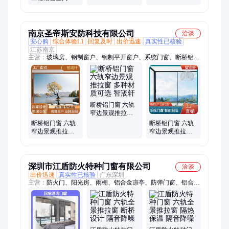
断桥推拉窗
接工地建筑
户 钢质铝制塑钢
材质齐全
南京圣帝斯安防科技有限公司
洽谈
安心购
综合体验L1
回复及时
出价迅速
真实性已核验
江苏南京
主营：
玻璃房、钢制窗户、钢制平开窗户、系统门窗、断桥铝合
金门窗、磁控电动百叶、智能阳台提升窗、内开内倒系统窗、避
难间通风窗户
断桥铝门窗 六轨
窄边景观推拉窗
多种材质可选 智
断桥铝门窗 六轨
断桥铝门窗 六轨
宬轩
窄边景观推拉窗
窄边景观推拉窗
选材优质 智宬轩
安装简便 智宬轩
深圳市江盾防火特种门窗有限公司
洽谈
出价迅速
真实性已核验
广东深圳
主营：
防火门、阳光房、雨棚、铝合金凉亭、防弹门窗、铝合金
系统门窗、防爆门窗、防火窗