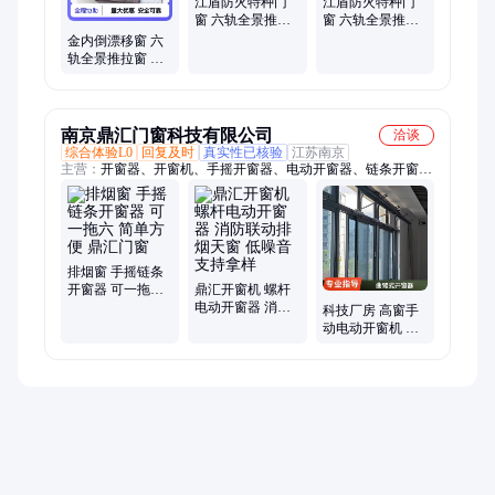
江盾防火特种门
江盾防火特种门
窗 六轨全景推拉
窗 六轨全景推拉
窗 断桥设计 隔音
窗 隔热保温 隔音
金内倒漂移窗 六
降噪
降噪
轨全景推拉窗 断
桥铝门窗 安全设
计
南京鼎汇门窗科技有限公司
洽谈
综合体验L0
回复及时
真实性已核验
江苏南京
主营：
开窗器、开窗机、手摇开窗器、电动开窗器、链条开窗
器、螺杆开窗器、消防联动开窗器
排烟窗 手摇链条
开窗器 可一拖六
鼎汇开窗机 螺杆
简单方便 鼎汇门
电动开窗器 消防
科技厂房 高窗手
窗
联动排烟天窗 低
动电动开窗机 通
噪音 支持拿样
风设备手电一体
开窗器