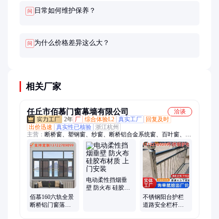
日常如何维护保养？
问
为什么价格差异这么大？
问
相关厂家
任丘市佰慕门窗幕墙有限公司
洽谈
2年
厂
综合体验L2
真实工厂
回复及时
出价迅速
真实性已核验
浙江杭州
主营：
断桥窗、塑钢窗、纱窗、断桥铝合金系统窗、百叶窗、防
火门
电动柔性挡烟垂
壁 防火布 硅胶布
材质 上门安装
不锈钢阳台护栏
佰慕160六轨全景
道路安全栏杆超
断桥铝门窗落地
市隔离防护栏地
中空玻璃客厅封