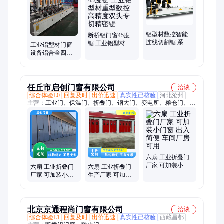
机、任意角切割锯、型材加工中心、数控精密锯无尾料切铝机、
铝型材精密加工设备
铝型材数控智能
断桥铝门窗45度
连线切割锯 系统
锯 工业铝型材重
工业铝型材门窗
门窗设备 加工厂
型数控高精度双
设备铝合金四头
铝合金门窗机械
头专切精密锯
六头组合钻 可转
设备
位刀片式
任丘市启创门窗有限公司
洽谈
综合体验L0
回复及时
出价迅速
真实性已核验
河北沧州
主营：
工业门、保温门、折叠门、钢大门、变电所、粮仓门、推
拉门、粮库门、配电房、钢木大门、压器大门、变压器门、仓储
设备、车间仓库、仓储库房、物流仓储、密封胶条、厂房安装、
工 业厂房、保温平开门、工业平移门、变压器室门、百叶金属
网、配变电房门、压器室大门
六扇 工业折叠门
厂家 可加装小门
六扇 工业折叠门
六扇 工业折叠门
窗 出入简便 车间
厂家 可加装小门
生产厂家 可加装
厂房可用
窗 出入简便 仓库
小门窗 出入简便
加工车间用
车间库房厂房用
北京京通程尚门窗有限公司
洽谈
综合体验L1
回复及时
出价迅速
真实性已核验
西藏昌都