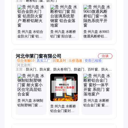
主营：
断桥铝门窗、防火门
贵 州六盘 水铝合
贵 州六盘 水断桥
贵 州六盘 水9065
金防火门窗 铝质
铝门窗 阳台玻璃
微通风断桥铝门
防火窗户 断桥铝
系统塑钢窗 铝合
窗一体隔热系统
耐火窗
金落地窗
平开窗
河北华莱门窗有限公司
洽谈
综合体验L0
真实工厂
回复及时
出价迅速
资质已核验
河北沧州
主营：
防火门、防火窗、防火卷帘门、防盗门、百叶窗、防火隔
断
贵 州六盘 水钢制
贵 州六盘 水断桥
铝制塑钢门窗 耐
铝合金门窗 窗纱
贵 州六盘 水断桥
火窗小区住宅高
一体平开窗 系统
铝合金门窗封阳
层铝合金窗
门 窗落地窗户
台隔音隔热窗户
窗纱推拉窗