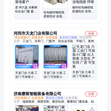
贵 州六盘 水断桥
镀锌铝包钢绞线
铝合金门窗 窗纱
防腐性好 采用束
铝包镀锌钢绞线
一体平开窗 系统
绞和复绞而成 用
柔韧性好 多股钢
门 窗落地窗户
于农业电线路 悍
丝绳 建筑工程电
将
力通讯用 悍将
河间市天龙门业有限公司
洽谈
综合体验L0
回复及时
出价迅速
真实性已核验
河北沧州
主营：
工业门、冷库门、门配件、铝合金吊轨、平移门、卷闸
门、折叠门、堆积门、卷帘门、推拉门、提升门、机库门、库房
门、电动防火、吊轮电动、吊轮吊轨、吊轨移门、移门滑轮、铸
铁吊轨、u槽铝型材、工业平开门、钢大门厂房、吊轮玻璃门、
吊轨自动门
天龙门业 六扇 工
天龙门业 六扇 工
天龙门业 六扇 工
业门 可加装小门
业门 可加装小门
业门 可加装小门
窗 出入简便 大型
窗 出入简便 钢结
窗 出入简便 仓库
生 产车间 厂房 可
构厂房 车间可安
冷库 加工车间安
安装
装
装
济南赛斯智能装备有限公司
洽谈
综合体验L0
出价迅速
真实性已核验
山东济南
主营：
端面铣床、精密切割、数控钻床、断桥铝门窗设备、铝型
材加工设备、铝型材数控钻铣床、四轴数控加工中心、切铝机、
铝材切割锯、工业铝型材切割机、500数控双头锯、散热器切割