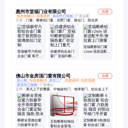
铁工程马路施工
阳台铝合金推拉
围挡
窗
惠州市堂福门业有限公司
洽谈
综合体验L0
回复及时
真实性已核验
广东汕尾
主营：
门窗、断桥铝门窗、别墅门窗、推拉门、阳光房
堂福断桥铝门窗
堂福极窄六轨铝
自建房铝合金门
±2mm 误差适配平
合金门窗 客厅厨
窗厂 堂福95断桥
开/推拉窗上门测
房阳台玻璃推拉
铝隔音隔热窗厂
量
门定制
价定制上门量尺
佛山市金房顶门窗有限公司
洽谈
安心购
综合体验L0
真实工厂
回复及时
出价迅速
真实性已核验
广东佛山
主营：
美式上下折叠窗、中轴旋转门、地弹簧门、铝合金上下提
升窗、铝合金pd门、铝合金肯德基门、铝合金折叠门、铝合金全
开窗、重型推拉门、室内门、套装门、全铝房间门、学校工程门
断桥全景推拉窗
定制断桥 6轨推拉
五轨断桥铝推拉
六轨极窄全开系
窗 铝合金门窗 六
窗铝合金落地窗