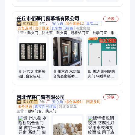
统窗铝合金门窗
轨推拉 隔音 封阳
大玻璃六轨全景
定制隔音 隔热 防
台 平移门平开窗
窄边门窗封阳台
水
定制
任丘市佰慕门窗幕墙有限公司
洽谈
4年
厂
安心购
综合体验L2
真实工厂
回复及时
出价迅速
真实性已核验
湖北襄阳
主营：
防火门、防火窗、耐火窗、断桥铝门窗、被动门窗、排烟
天窗、防火卷帘门、百叶窗、空调护栏
贵 州六盘 水断桥
贵 州六盘 水封阳
四 川泸 州钢制防
铝门窗安装别墅
台防盗窗断桥铝
火门 钢质甲级乙
阳台隔音隔热钢
塑钢门窗隔热防
级丙级超市宾馆
化玻璃平开窗
火窗现货定制
厕所酒店
河北悍将门窗有限公司
洽谈
2年
厂
安心购
综合体验L1
回复及时
出价迅速
真实性已核验
河北秦皇岛
主营：
塑钢门窗、防火门