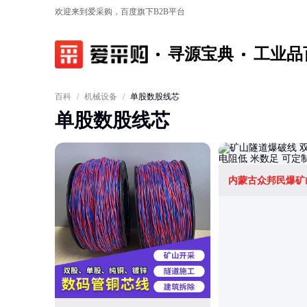
欢迎来到爱采购，百度旗下B2B平台
寻源宝典
工业品
百科
/
机械设备
/
单股数股线芯
单股数股线芯