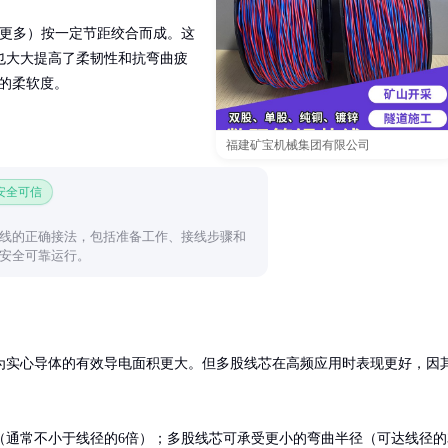
或更多）按一定节距绞合而成。这
也大大提高了柔韧性和抗弯曲疲
芯的柔软度。
福建矿宝机械集团有限公司
 安全可信
线的正确接法，包括准备工作、接线步骤和
安全可靠运行。
为实心导体的有效导电面积更大。但多股线芯在高频应用时表现更好，因
通常不小于线径的6倍）；多股线芯可承受更小的弯曲半径（可达线径的