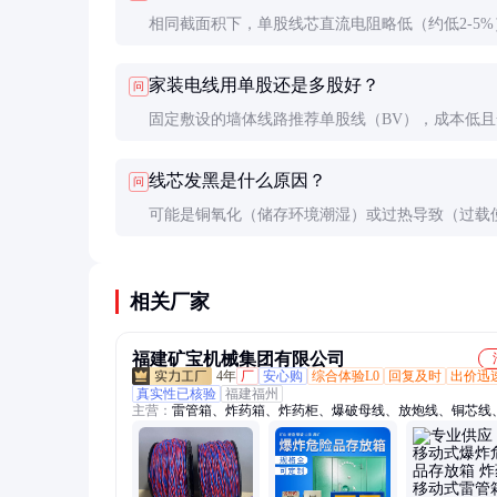
相同截面积下，单股线芯直流电阻略低（约低2-5%
但多股线芯高频性能更好。实际应用中差异不大，
家装电线用单股还是多股好？
问
考虑机械需求。
固定敷设的墙体线路推荐单股线（BV），成本低且
后不再移动。需要接插的末端线路可用多股线（BV
线芯发黑是什么原因？
问
方便接线。
可能是铜氧化（储存环境潮湿）或过热导致（过载
用）。轻微氧化不影响使用，但大面积发黑应更换
相关厂家
福建矿宝机械集团有限公司
4年
厂
安心购
综合体验L0
回复及时
出价迅
真实性已核验
福建福州
主营：
雷管箱、炸药箱、炸药柜、爆破母线、放炮线、铜芯线
库、车载运输车、炮泥机、炮被、气体检测仪、气体间隔器、
抗爆容器、对讲机