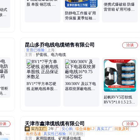
股 单股 铜芯线 电
便携式爆破箱 防爆
阻低 米数足 可定制
雷管箱 矿用可移动
移动式
防静电工作服 矿用
式爆炸危险品存放
放箱
劳保服 夏季短袖款
箱 雷管柜
式雷管
配备反光条
昆山多乔电线电缆销售有限公司
洽谈
资质已核验
上海
主营：
护套线、电力电缆
BV1*7平方单芯硬
300/300V 及以下电
雷管柜
线 起帆电线单股线
器双绞屏蔽电线
码柜
正品保证 米数足
16*0.75 16芯铜芯
起帆RVV5芯软线
箱 炸
RVV5*1.0 1.5 2.5平
方护套线可做黑白
灰护套
天津市鑫津缆线缆有限公司
洽谈
洽谈
2年
厂
安心购
综合体验L2
真实工厂
回复及时
枪、断
出价迅速
真实性已核验
河北廊坊
主营：
家用阻燃线、矿用通信电缆
达、射