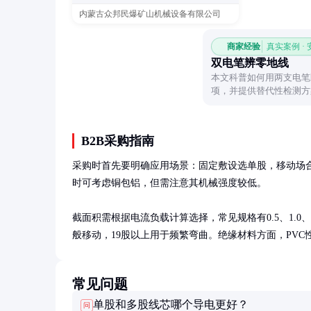
内蒙古众邦民爆矿山机械设备有限公司
商家经验
真实案例 ·
双电笔辨零地线
本文科普如何用两支电笔
项，并提供替代性检测方
B2B采购指南
采购时首先要明确应用场景：固定敷设选单股，移动场合选多
时可考虑铜包铝，但需注意其机械强度较低。

截面积需根据电流负载计算选择，常见规格有0.5、1.0、1
般移动，19股以上用于频繁弯曲。绝缘材料方面，PVC
常见问题
单股和多股线芯哪个导电更好？
问