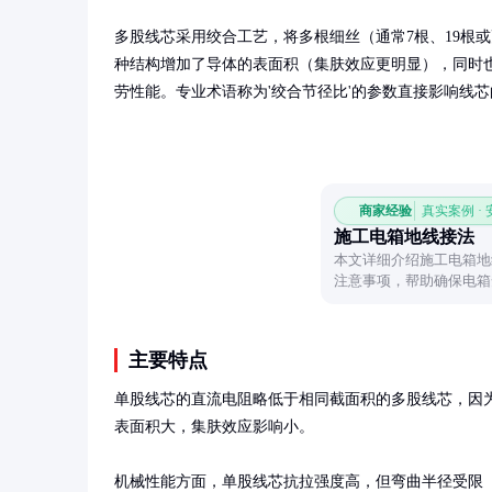
多股线芯采用绞合工艺，将多根细丝（通常7根、19根
种结构增加了导体的表面积（集肤效应更明显），同时
劳性能。专业术语称为'绞合节径比'的参数直接影响线
商家经验
真实案例 ·
施工电箱地线接法
本文详细介绍施工电箱地
注意事项，帮助确保电箱
主要特点
单股线芯的直流电阻略低于相同截面积的多股线芯，因
表面积大，集肤效应影响小。

机械性能方面，单股线芯抗拉强度高，但弯曲半径受限（