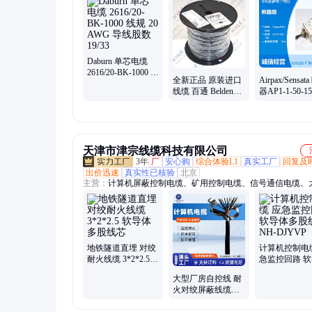
频转接、限位开关、翘板开关、工业风扇、开关电源、组合工
接器、电源
Daburn 单芯电缆
2616/20-BK-1000 线
全新正品 原装进口
Airpax/Sensat
规 20 AWG 导线股
线缆 百通 Belden
器AP1-1-50-1
数 19/33
83604 002500 多芯
新 封装 品质
电缆 多配对
天津市津宗线缆科技有限公司
3年
厂
安心购
综合体验L1
真实工厂
回复及
出价迅速
真实性已核验
北京
主营：
计算机屏蔽控制电缆、矿用控制电缆、信号通信电缆、
通信电缆、矿用橡套电缆、计算机电缆、计算机控制电缆、软
机电缆、阻燃屏蔽信号电缆、铜带屏蔽控制电缆、低烟无卤电
护套信号电缆、铁路信号电缆、橡套移动软电缆、阻燃铠装控
缆、长途对称通信电缆、铁路信号电缆PTYA、矿用阻燃通信
阻燃屏蔽计算机电缆、MKVVP屏蔽电缆、矿用屏蔽通信电缆
地铁隧道直埋 对绞
计算机控制电
控制电缆、DJYPV计算机电缆、钢带铝铁路信号电缆
耐火线缆 3*2*2.5
急监控回路 
软导体多股线芯
多股线芯 NH-
大型厂房自控线 耐
DJYVP
火对绞屏蔽线缆
5*2*1.5 软导体多股
线芯