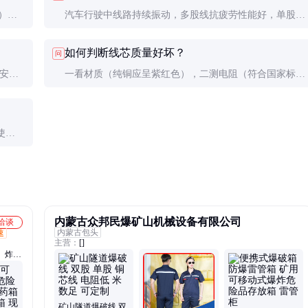
），
汽车行驶中线路持续振动，多股线抗疲劳性能好，单股线
应优先
容易断裂。而且多股线更柔软，便于在狭小空间布线。
如何判断线芯质量好坏？
问
安装
一看材质（纯铜应呈紫红色），二测电阻（符合国家标
R），
准），三查认证（CCC等），四试柔韧性（多股线应均匀
不易断丝）。
使
。
内蒙古众邦民爆矿山机械设备有限公司
洽谈
内蒙古包头
速
主营：
[]
、炸药
钻头、
矿山隧道爆破线 双