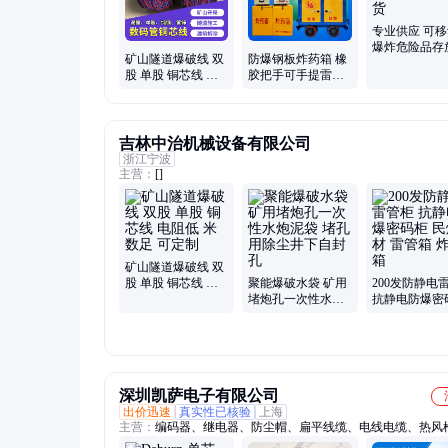
专业供应 可
爆炸危险品存
矿山隧道爆破线 双
防爆钢板炸药箱 橡
炸药箱 移动
股 单股 铜芯线 电
胶把手可手提雷管
箱 现货
阻低 米数足 可定制
箱 便携式作业箱
吉林中治机械设备有限公司
浙江宁波
主营：
[]
矿山隧道爆破线 双
股 单股 铜芯线 电
聚能爆破水袋 矿用
200发防静电
阻低 米数足 可定制
堵炮孔一次性水炮
抗静电防爆密
泥袋 堵孔用除尘井
民爆器材 雷管
下自封孔
药箱
深圳凯萨电子有限公司
出价迅速
真实性已核验
上海
主营：
编码器、继电器、防尘帽、扁平线缆、电线电缆、热风
路器、chtdlt20-26、快动开关、夹抓取勾、铅酸电池、减速马