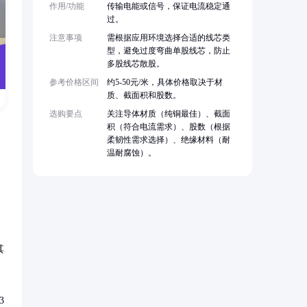
作用/功能
传输电能或信号，保证电流稳定通
过。
注意事项
需根据应用环境选择合适的线芯类
型，避免过度弯曲单股线芯，防止
多股线芯散股。
参考价格区间
约5-50元/米，具体价格取决于材
质、截面积和股数。
选购要点
关注导体材质（纯铜最佳）、截面
积（符合电流需求）、股数（根据
柔韧性需求选择）、绝缘材料（耐
温耐腐蚀）。
其
3