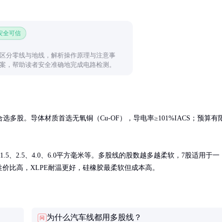
 安全可信
区分零线与地线，解析操作原理与注意事
案，帮助读者安全准确地完成电路检测。
股。导体材质首选无氧铜（Cu-OF），导电率≥101%IACS；预算有
.5、2.5、4.0、6.0平方毫米等。多股线的股数越多越柔软，7股适用于一
性价比高，XLPE耐温更好，硅橡胶最柔软但成本高。
为什么汽车线都用多股线？
问