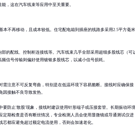
性能，这在汽车线束等应用中至关重要。
基本不再移动，且成本较低。住宅配电箱到插座的线路多采用2.5平方毫
内部的配线、控制柜连接线等。汽车线束几乎全部采用超细多股线芯（可
高频信号传输则偏好使用镀银多股线芯，以减小信号损耗。
时需注意不可反复弯曲，特别是在低温环境下容易脆断。接线时应确保接
免因接触不良导致发热。

中要防止'散股'现象，接线时建议使用针形端子或压接套管。长期振动环
应定期检查是否有断丝情况，专业检测人员会使用显微镜或导通测试仪进
线芯都应避免超过额定电流使用，否则会加速老化。