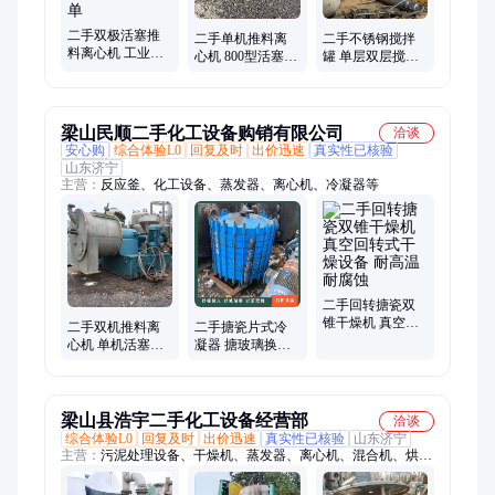
二手双极活塞推
二手单机推料离
二手不锈钢搅拌
料离心机 工业分
心机 800型活塞推
罐 单层双层搅拌
离过滤机 全自动
料分离机 内衬陶
釜反应釜 化工高
单机离心 机 操作
瓷石英砂脱水机
压反应设备 操作
简单
简单
梁山民顺二手化工设备购销有限公司
洽谈
安心购
综合体验L0
回复及时
出价迅速
真实性已核验
山东济宁
主营：
反应釜、化工设备、蒸发器、离心机、冷凝器等
二手回转搪瓷双
锥干燥机 真空回
二手双机推料离
二手搪瓷片式冷
转式干燥设备 耐
心机 单机活塞推
凝器 搪玻璃换热
高温 耐腐蚀
料式分离机 不锈
器 10平方换热设
钢316材质
备
梁山县浩宇二手化工设备经营部
洽谈
综合体验L0
回复及时
出价迅速
真实性已核验
山东济宁
主营：
污泥处理设备、干燥机、蒸发器、离心机、混合机、烘干
机、反应釜、制药设备、食品设备、化工设备、饲料设备、饮料
设备、压滤机、废水处理设备