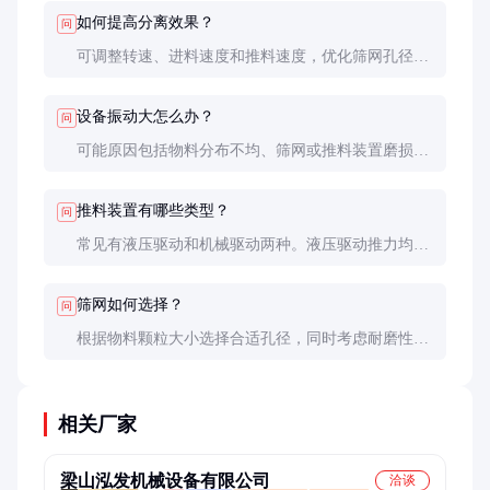
果可能不理想。
如何提高分离效果？
问
可调整转速、进料速度和推料速度，优化筛网孔径。
物料预处理如调整浓度或添加絮凝剂也有助于提高分
离效果。
设备振动大怎么办？
问
可能原因包括物料分布不均、筛网或推料装置磨损、
轴承损坏等。需停机检查并排除故障，必要时更换损
坏部件。
推料装置有哪些类型？
问
常见有液压驱动和机械驱动两种。液压驱动推力均匀
且可调，适合高要求场合；机械驱动结构简单，维护
方便。
筛网如何选择？
问
根据物料颗粒大小选择合适孔径，同时考虑耐磨性和
耐腐蚀性。不锈钢筛网耐用性较好，但成本较高。
相关厂家
梁山泓发机械设备有限公司
洽谈