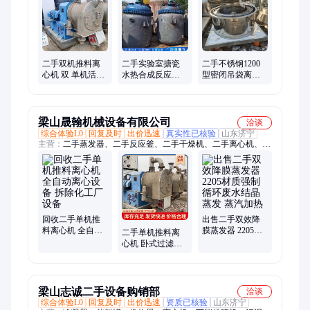
二手双机推料离
二手实验室搪瓷
二手不锈钢1200
心机 双 单机活塞
水热合成反应釜
型密闭吊袋离心
推料式分离机 不
填料密封 电机功
机 间接性 吊袋卸
锈钢316材质
率5.5Kw
料
梁山晟翰机械设备有限公司
洽谈
综合体验L0
回复及时
出价迅速
真实性已核验
山东济宁
主营：
二手蒸发器、二手反应釜、二手干燥机、二手离心机、二
手冷凝器、二手混合机、二手粉碎机、二手化工设备、二手制药
设备、二手挤干机、二手切片机
回收二手单机推
出售二手双效降
料离心机 全自动
膜蒸发器 2205材
二手单机推料离
离心设备 拆除化
质强制循环废水
心机 卧式过滤离
工厂设备
结晶蒸发 蒸汽加
心设备 拆除回收
热
淀粉厂设备
梁山志诚二手设备购销部
洽谈
综合体验L0
回复及时
出价迅速
资质已核验
山东济宁