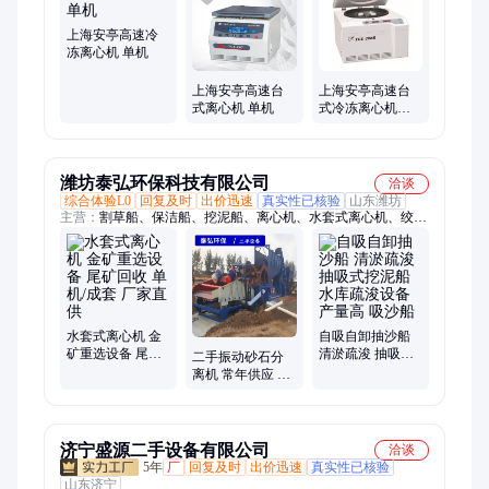
平、搅拌器
上海安亭高速冷
冻离心机 单机
上海安亭高速台
上海安亭高速台
式离心机 单机
式冷冻离心机
TGL-16gR单机
潍坊泰弘环保科技有限公司
洽谈
综合体验L0
回复及时
出价迅速
真实性已核验
山东潍坊
主营：
割草船、保洁船、挖泥船、离心机、水套式离心机、绞吸
船
水套式离心机 金
自吸自卸抽沙船
矿重选设备 尾矿
清淤疏浚 抽吸式
二手振动砂石分
回收 单机/成套 厂
挖泥船 水库疏浚
离机 常年供应 轮
家直供
设备 产量高 吸沙
式洗矿机 连续作
船
业 做工扎实 九成
新
济宁盛源二手设备有限公司
洽谈
5年
厂
回复及时
出价迅速
真实性已核验
山东济宁