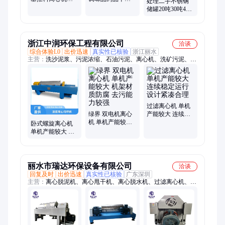
处理二手不锈钢
316L沉降螺旋卸
颗粒粉末不锈钢
储罐20吨30吨40
料超高速过滤
颜料高速
吨立式123456
浙江中润环保工程有限公司
洽谈
综合体验L0
出价迅速
真实性已核验
浙江丽水
主营：
洗沙泥浆、污泥浓缩、石油污泥、离心机、洗矿污泥、洗
沙污泥、洗矿煤泥、分离脱水机、沙污泥脱水、厂污泥分离、沙
污泥处理、污泥脱水机、水处理设备、离心脱水机、垃圾渗滤
液、泥浆分离机、淤泥脱水机、洗沙厂污泥、浓缩脱水机、固液
分离机、污泥分离机、废水分离机、渗滤液处理、泥浆脱水机、
泥浆处理机
过滤离心机 单机
绿界 双电机离心
产能较大 连续稳
机 单机产能较大
定运行 设计紧凑
卧式螺旋离心机
机架材质防腐 去
合理
单机产能较大 控
污能力较强
制管理简便 锥部
结构多样
丽水市瑞达环保设备有限公司
洽谈
回复及时
出价迅速
真实性已核验
广东深圳
主营：
离心脱泥机、离心甩干机、离心脱水机、过滤离心机、脱
水分离设备、固液分离设备、离心脱水设备