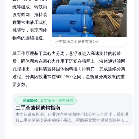
统等组成。转鼓内
设有筛网，推料装
置通常由液压或机
械驱动，实现固体
物料的连续推送。

济宁盛源二手设备有限公司
其工作原理基于离心力分离，悬浮液进入高速旋转的转鼓
后，固体颗粒在离心力作用下沉积在筛网上，液体通过筛网
孔隙排出。推料装置将固体物料推向排料口，完成连续分离
过程。分离因数通常在500-1500之间，是衡量分离效果的重
要参数。
商家经验
真实案例 · 安全可信
二手杀菌锅购销指南
本文从设备检测、行业注意事项和性价比分析三个维度，系统讲
解二手杀菌锅交易中的核心要点，帮助买卖双方规避风险并实现
高效流转。