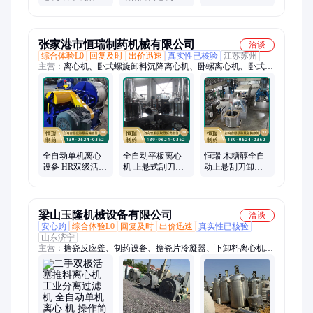
泥脱水机
推料式分离机 不
塑下卸料分离设
锈钢316材质 意达
备 性能稳定 意达
张家港市恒瑞制药机械有限公司
洽谈
综合体验L0
回复及时
出价迅速
真实性已核验
江苏苏州
主营：
离心机、卧式螺旋卸料沉降离心机、卧螺离心机、卧式螺
旋过滤离心机、平板离心机、刮刀离心机、304不锈钢离心机、
316L不锈钢离心机、衬哈拉离心机、钛材离心机、1000离心机、
1600离心机、人工离心机、大翻盖离心机、充氮离心机、制药离
心机、防爆离心机、吊袋离心机、XJZ葡萄糖离心机、拉袋离心
机、过滤离心机、LLW离心机、糖醇离心机、离心式糖料脱液
机、离心式糖浆净化器
全自动单机离心
全自动平板离心
恒瑞 木糖醇全自
设备 HR双级活塞
机 上悬式刮刀下
动上悬刮刀卸料
推料离心机 316L
卸料 自动排渣离
间歇卸料离心机
不锈钢材质
心 机
支持定制
梁山玉隆机械设备有限公司
洽谈
安心购
综合体验L0
回复及时
出价迅速
真实性已核验
山东济宁
主营：
搪瓷反应釜、制药设备、搪瓷片冷凝器、下卸料离心机、
不锈钢冷凝器、工业污水处理、三合一干燥机、二手超重力床、
搪玻璃反应罐、不锈钢离心筛、真空回转干燥机、空心桨叶干燥
机、二手蒸发器