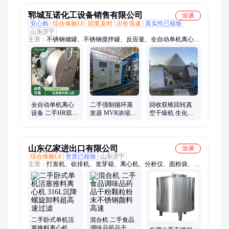
郓城互诺化工设备销售有限公司
洽谈
安心购
综合体验L0
回复及时
出价迅速
真实性已核验
山东济宁
主营：
不锈钢储罐、不锈钢搅拌罐、反应釜、全自动单机离心设
备、不锈钢列管冷凝器、蒸发器、螺带混合机
全自动单机离心
二手强制循环蒸
回收双锥回转真
设备 二手HR双级
发器 MVR浓缩结
空干燥机 生化制
活塞推料离心机
晶蒸汽发生器化
品烘干机 集混合
316L 2205不锈钢
工设备回收
真空干燥于一体
材质
山东亿家进出口有限公司
洽谈
综合体验L0
资质已核验
山东济宁
主营：
打发机、砍排机、发芽箱、离心机、分析仪、面粉袋、储
存罐、蒸炼机、清洗罐、混料机、糖衣机、配液罐、减速机、分
散机、液位罐、冷凝器、除尘塔、封罐机、柠檬酸、稀配罐、浓
配罐、纯水罐、风淋室、分装机、测定仪、循环泵
二手卧式单机活
混合机 二手食品
塞推料离心机
调味品药品干粉