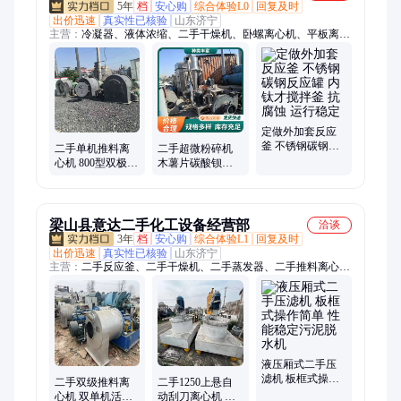
5年
档
安心购
综合体验L0
回复及时
出价迅速
真实性已核验
山东济宁
主营：
冷凝器、液体浓缩、二手干燥机、卧螺离心机、平板离心
机、碟片离心机、二手离心机、二维混合机、电加热烘箱、二手
蒸发器、二手烘干机、不锈钢储罐、二手搅拌罐、液体存储罐、
滚筒烘干机、热风循环烘箱、实验室反应釜、电动板框隔膜、不
锈钢反应釜、双螺杆混合机、二手闪蒸干燥机、二手生物发酵罐
定做外加套反应
釜 不锈钢碳钢反
二手单机推料离
二手超微粉碎机
应罐 内钛才搅拌
心机 800型双极三
木薯片碳酸钡破
釜 抗腐蚀 运行稳
级推 料分离机 自
碎设备 有机肥料
定
动化操作 支持试
甘蔗甘菊气流破
机
碎机
梁山县意达二手化工设备经营部
洽谈
3年
档
安心购
综合体验L1
回复及时
出价迅速
真实性已核验
山东济宁
主营：
二手反应釜、二手干燥机、二手蒸发器、二手推料离心
机、二手压滤机、二手冷凝器、二手制药设备、二手食品设备
液压厢式二手压
滤机 板框式操作
二手双级推料离
二手1250上悬自
简单 性能稳定污
心机 双单机活塞
动刮刀离心机 衬