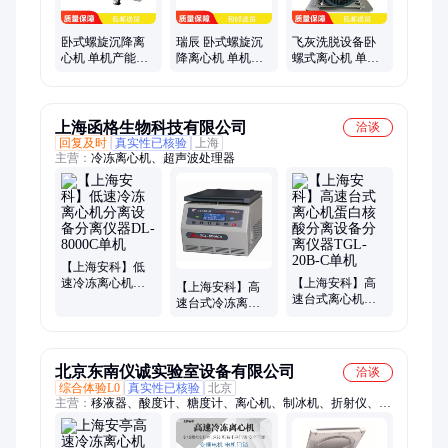
卧式螺旋沉降离
瑞辰 卧式螺旋沉
飞灰洗脱设备卧
心机 单机产能较
降离心机 单机产
螺式离心机 单机
大 进料出料连续
能较大 抗耐磨寿
产能较大 滤饼效
运行安全可靠
命长 差速扭矩可
果较好 运行安全
调控
可靠
上海函格生物科技有限公司
洽谈
回复及时
真实性已核验
上海
主营：
冷冻离心机、超声波处理器
【上海安科】低
速冷冻离心机分
【上海安科】高
【上海安科】高
离设备分离仪器
速台式离心机蛋
速台式冷冻离心
DL-8000C单机
白核酸分离设备
机分离设备分离
分离仪器TGL-
仪器TGL-18000cR
20B-C单机
单机
北京东南仪诚实验室设备有限公司
洽谈
综合体验L0
真实性已核验
北京
主营：
移液器、酸度计、糖度计、离心机、制冰机、折射仪、清
洗机、层析冷柜、冻干机、水浴锅、蠕动泵、恒流泵、分液器、
培养箱、灭菌器、摇床、振荡器、色差仪、折射计、测糖仪、天