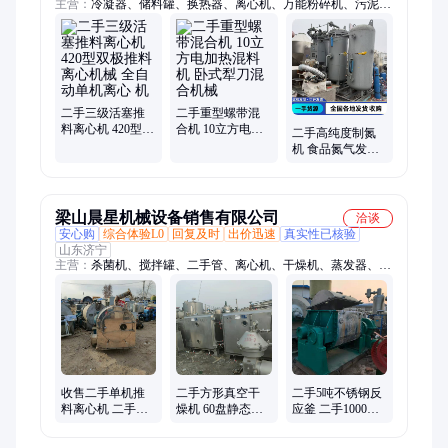
主营：
冷凝器、储料罐、换热器、离心机、万能粉碎机、污泥脱
水机、不锈钢储罐、二手提取罐、二维混合机、车载运输罐、二
手叠螺机、电加热提取罐、不锈钢反应釜、不锈钢搅拌罐、浓缩
提取机组、离心喷雾干燥机、双锥真空干燥机
二手三级活塞推
二手重型螺带混
料离心机 420型双
合机 10立方电加
二手高纯度制氮
极推料离心机械
热混料机 卧式犁
机 食品氮气发生
全自动单机离心
刀混合机械
器 工业连续式变
机
压吸附制氮机械
梁山晨星机械设备销售有限公司
洽谈
安心购
综合体验L0
回复及时
出价迅速
真实性已核验
山东济宁
主营：
杀菌机、搅拌罐、二手管、离心机、干燥机、蒸发器、配
液罐、二手燃气、二手高压、储罐二手、二手单层、立方储罐、
气泡清洗机、二手真空带、商用清洗机、储罐不锈钢、真空干燥
箱、清洗机高压、饮料灌装机、滚筒烘干机、热风循环烘箱、网
带烘干机、浓缩提取机组、行星炒锅、螺带混合机
收售二手单机推
二手方形真空干
二手5吨不锈钢反
料离心机 二手工
燥机 60盘静态低
应釜 二手1000升
业固液分离双机
温干燥箱 316不锈
捏合机 300升捏合
推料离心机
钢干燥设备
机