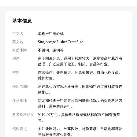
基本信息
中文名
单机推料离心机
英文名
Single-stage Pusher Centrifuge
材质/材料
不锈钢、碳钢等
用途
用于固液分离，适用于颗粒较大、浓度较高的悬浮液
处理，广泛应用于化工、制药、食品等行业。
特性
连续操作、处理量大、分离效果好、自动化程度高、
维护方便。
作用/功能
通过离心力实现固液分离，固体物料通过推料装置连
续排出。
注意事项
需定期检查推料装置和筛网磨损情况，确保物料均匀
进料，避免超载运行。
参考价格区间
约10-50万元，具体价格根据规格和配置不同有所差
异。
选购要点
关注处理能力、分离因数、材质要求、自动化程度及
售后服务等核心参数。