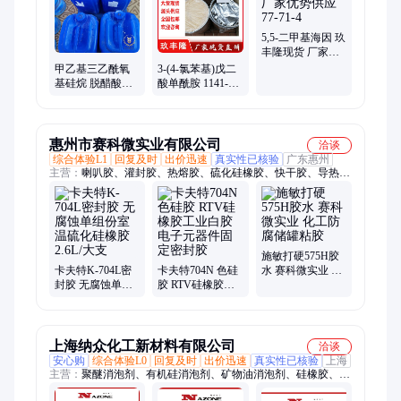
基二羟基硅烷
5,5-二甲基海因 玖
丰隆现货 厂家优
势供应 77-71-4
甲乙基三乙酰氧
3-(4-氯苯基)戊二
基硅烷 脱醋酸型
酸单酰胺 1141-23-
单组份室温硫化
7 玖丰隆现货 厂
硅橡胶交联剂
家优势供应
惠州市赛科微实业有限公司
洽谈
综合体验L1
回复及时
出价迅速
真实性已核验
广东惠州
主营：
喇叭胶、灌封胶、热熔胶、硫化硅橡胶、快干胶、导热凝
胶、陶瓷胶、卡夫特704、施敏打硬358ab胶、四氟防腐胶575H、
卡夫特胶水、硅宝胶水、正基胶水、密封胶
施敏打硬575H胶
卡夫特K-704L密
卡夫特704N 色硅
水 赛科微实业 化
封胶 无腐蚀单组
胶 RTV硅橡胶工
工防腐储罐粘胶
份室温硫化硅橡
业白胶电子元器
胶 2.6L/大支
件固定密封胶
上海纳众化工新材料有限公司
洽谈
安心购
综合体验L0
回复及时
出价迅速
真实性已核验
上海
主营：
聚醚消泡剂、有机硅消泡剂、矿物油消泡剂、硅橡胶、乳
液聚合消泡剂、硅烷偶联剂、硅油、硅树脂