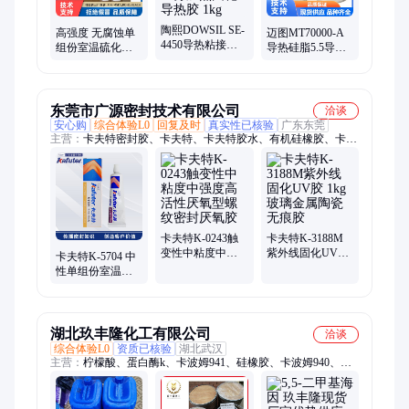
陶熙DOWSIL SE-
高强度 无腐蚀单
迈图MT70000-A
4450导热粘接胶
组份室温硫化硅
导热硅脂5.5导热
原道康宁单组分
橡胶 白色 KE3490
系数长效稳定
加热固化导热胶
密封胶
CPU/GPU导热玩
1kg
家之选
东莞市广源密封技术有限公司
洽谈
安心购
综合体验L0
回复及时
真实性已核验
广东东莞
主营：
卡夫特密封胶、卡夫特、卡夫特胶水、有机硅橡胶、卡夫
特硅胶、卡夫特厌氧胶、卡夫特无影胶、卡夫特瞬干胶、卡夫特
AB胶、卡夫特环氧胶、卡夫特黄胶
卡夫特K-0243触
卡夫特K-3188M
变性中粘度中强
紫外线固化UV胶
卡夫特K-5704 中
度高活性厌氧型
1kg 玻璃金属陶瓷
性单组份室温硫
螺纹密封厌氧胶
无痕胶
化硅橡胶耐老
化、防潮 45g
湖北玖丰隆化工有限公司
洽谈
综合体验L0
资质已核验
湖北武汉
主营：
柠檬酸、蛋白酶k、卡波姆941、硅橡胶、卡波姆940、羟
乙基脲、邻香兰素、百里香酚、卡波姆1342、二甲苯青ff、异硫
氰酸胍、醋酸氯己定、醋酸洗必泰、甘草酸二钾、甘宝素、二苯