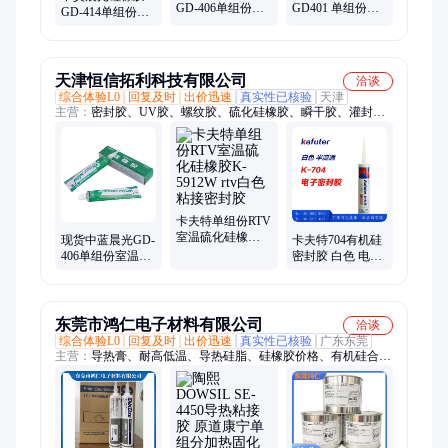
GD-406单组份室
GD401 单组份室
GD-414单组份室
温硫化 密封性能
温硫化 高强度 耐
温硫化 粘接性好
耐老化 涂覆包封
水解 耐臭氧 密封
耐气候 隔热材料
材料
材料
天津恒信拓利科技有限公司
洽谈
综合体验L0
回复及时
出价迅速
真实性已核验
天津
主营：
密封胶、UV胶、螺纹胶、硫化硅橡胶、瞬干胶、灌封
胶、环氧树脂胶
卡夫特单组份RTV
室温硫化硅橡胶
现货中蓝晨光GD-
卡夫特704有机硅
K-5912W rtv白色
406单组份室温硫
密封胶 白色 电子
粘接密封胶
化硅橡胶100g
胶K-
704/704B/704L/704BL
300ml
东莞市鸿仁电子材料有限公司
洽谈
综合体验L0
回复及时
出价迅速
真实性已核验
广东东莞
主营：
导热膏、耐高低温、导热硅脂、硅橡胶价格、有机硅合成
油