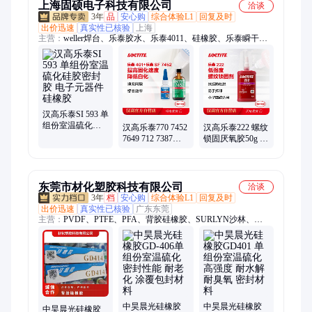
上海固硕电子科技有限公司
洽谈
3年
品
安心购
综合体验L1
回复及时
出价迅速
真实性已核验
上海
主营：
weller焊台、乐泰胶水、乐泰4011、硅橡胶、乐泰瞬干
胶、乐泰环氧胶、乐泰4981、乐泰31CL、乐泰 21HP、乐泰
454、泰罗松9360、WELLERWT1014、威勒WT1010H、
WT1010、易力高DCA、易力高三防漆、乐泰243、乐泰222、乐
泰577、乐泰660、乐泰277、乐泰680、吸烟仪、乐泰263、乐泰
270、威勒焊台
汉高乐泰SI 593 单
组份室温硫化硅
汉高乐泰770 7452
汉高乐泰222 螺纹
胶密封胶 电子元
7649 712 7387
锁固厌氧胶50g 金
器件硅橡胶
7471促进剂表面
属螺栓螺纹粘接
处理剂促进原装
和密封
东莞市材化塑胶科技有限公司
洽谈
3年
档
安心购
综合体验L1
回复及时
出价迅速
真实性已核验
广东东莞
主营：
PVDF、PTFE、PFA、背胶硅橡胶、SURLYN沙林、
EVA、PA6、PA66、PC、PCTG、PEBA、ASA、PTB、PPO、
LCP、PCTA、PETG、POM、EAA、特种工程塑料、热塑性弹性
体、合金塑料、通用塑料
中昊晨光硅橡胶
中昊晨光硅橡胶
中昊晨光硅橡胶