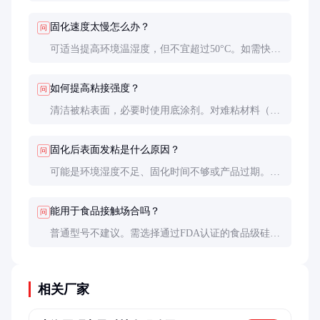
双组份需混合固化剂，可深层固化但操作复杂。单组
份适合薄层密封，双组份适合厚层灌封。
固化速度太慢怎么办？
问
可适当提高环境温湿度，但不宜超过50°C。如需快速
固化，可选择快干型产品或改用双组份硅胶。
如何提高粘接强度？
问
清洁被粘表面，必要时使用底涂剂。对难粘材料（如
PP、PE）需选用专用型号或进行表面处理。
固化后表面发粘是什么原因？
问
可能是环境湿度不足、固化时间不够或产品过期。可
延长固化时间或更换新产品。
能用于食品接触场合吗？
问
普通型号不建议。需选择通过FDA认证的食品级硅
胶，并确保完全固化后方可使用。
相关厂家