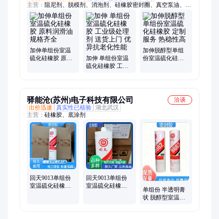
主营：
阻尼剂、脱模剂、消泡剂、硅橡胶密封圈、真空泵油、有
机颜料
加伸单组份室温
加伸脱醇型单组
硫化硅橡胶 原料
加伸 单组份室温
份室温硫化硅橡
润滑油 规格齐全
硫化硅橡胶 工业
胶 定制服务 热稳
级处理剂 送货上
性高
门 优异抗老化性
能
驿能沧(苏州)电子科技有限公司
洽谈
出价迅速
真实性已核验
湖北武汉
主营：
硅橡胶、底涂剂
回天9013单组份
回天9013单组份
室温硫化硅橡胶
室温硫化硅橡胶
单组份 半透明膏
抗紫外线 耐老化
耐高低温 抗紫外
状 脱醇型室温硫
线 耐老化
化硅橡胶 回天
9662密封胶