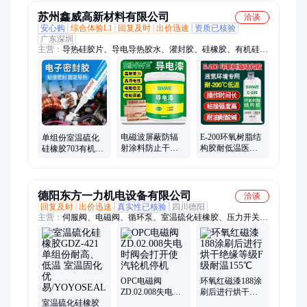
苏州鑫威高新材料有限公司
洽谈
安心购
综合体验L1
回复及时
出价迅速
资质已核验
广东深圳
主营：
导热硅胶片、导电导热胶水、灌封胶、硅橡胶、有机硅
胶、三防漆、电子硅胶、UV胶、胶粘剂
E-200环氧树脂结
电磁波屏蔽防辐
单组份室温硫化
构胶耐低温医疗
射涂料防止干扰
硅橡胶703有机硅
级液氨设备管道
防静电高频低频
防水密封胶线路
金属容器胶水
铜浆导电铜漆低
板元器件耐高温
电阻
德阳东方一力机电设备有限公司
洽谈
回复及时
出价迅速
真实性已核验
四川德阳
主营：
伺服阀、电磁阀、循环泵、室温硫化硅橡胶、压力开关、
过滤器备件、压差发讯器、压力发讯器、定冷水滤芯、润滑油滤
芯、氢沟槽密封胶
OPC电磁阀
环氧红磁漆188涂
ZD.02.008失电时
刷后进行烘干绝
室温硫化硅橡胶
阀会打开使汽轮
缘等级F级耐温