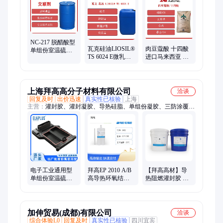
NC-217 脱醋酸型
瓦克硅油LIOSIL®
肉豆蔻酸 十四酸
单组份室温硫化
TS 6024 E微乳剂
进口马来西亚 印
硅橡胶的交联剂
软化剂 亲水性强
尼 添加剂 金属加
工 香料溶剂
上海拜高高分子材料有限公司
洽谈
回复及时
出价迅速
真实性已核验
上海
主营：
灌封胶、灌封凝胶、导热硅脂、单组份凝胶、三防涂覆
胶、环氧聚氨酯、粘接密封胶、聚氨酯粘接胶、保护涂层材料、
金属壳体密封胶
电子工业通用型
拜高EP 2010 A/B
【拜高高材】导
单组份室温硫化
高导热环氧结构
热阻燃灌封胶 双
硅橡胶有机硅粘
胶 锂电池模组专
组份有机硅胶
接密封胶
用粘接胶
PCB电源灌封
加伸贸易(成都)有限公司
洽谈
综合体验L0
回复及时
真实性已核验
四川宜宾