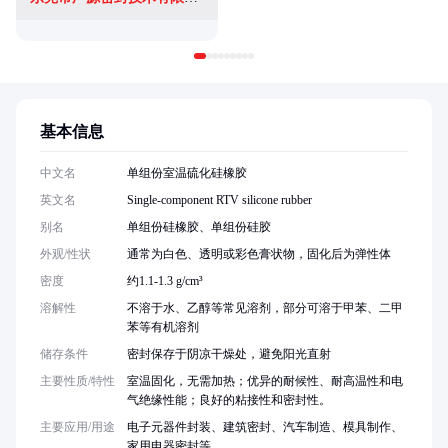
基本信息
中文名
单组份室温硫化硅橡胶
英文名
Single-component RTV silicone rubber
别名
单组份硅橡胶、单组份硅胶
外观/性状
通常为白色、透明或彩色膏状物，固化后为弹性体
密度
约1.1-1.3 g/cm³
溶解性
不溶于水、乙醇等常见溶剂，部分可溶于甲苯、二甲
苯等有机溶剂
储存条件
密封保存于阴凉干燥处，避免阳光直射
主要性质/特性
室温固化，无需加热；优异的耐候性、耐高温性和电
气绝缘性能；良好的粘接性和密封性。
主要应用/用途
电子元器件封装、建筑密封、汽车制造、模具制作、
家用电器密封等。