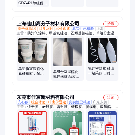
GDZ-421单组份耐
机停机
155℃
高、低温 室温固
化优
易/YOYOSEAL
上海硅山高分子材料有限公司
洽谈
综合体验L0
回复及时
出价迅速
真实性已核验
上海
主营：
防污闪涂料、甲基氟硅油、乙烯基氟硅油、单组分室温硫
化氟硅橡胶、羟基氟硅油
氟硅密封胶 硅山
单组份室温硫化
单组份室温硫化
一站采购 口碑良
氟硅橡胶，耐油
氟硅橡胶 品质保
好 售后完善 品质
性能优良，源头
证 实力雄厚 服务
保证
工厂，优质产品
周到
东莞市佳宸新材料有限公司
洽谈
安心购
综合体验L1
出价迅速
真实性已核验
广东东莞
主营：
快干胶、rtv硅胶、密封胶、硅橡胶、脱模剂、聚氨酯、瞬
间胶、胶粘剂、电路板、结构胶、密封硅胶、透明环氧、莫斯胶
水、陶瓷胶水、塑料陶瓷、塑料橡胶、强力胶水、环氧树脂、固
化胶水、运动器材、灌封胶水、电子防潮、汽车配件、复合材
料、木头胶水