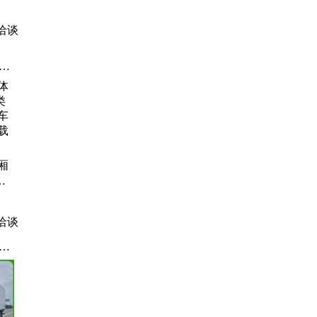
洽谈
洗
吸
漏
伏
厢
危
 解
重
洽谈
圾