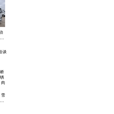
动
冷链
冷冻
航
洽谈
 雪
锈钢
肉钩