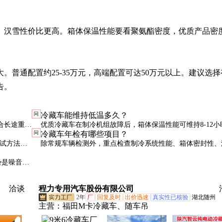
、汉雪性价比更高。箱体保温性能要看聚氨酯密度，优质产品密
普通配置约25-35万元，高端配置可达50万元以上。建议选择
告。
问
冷藏车能维持低温多久？
合长途重
优质冷藏车在制冷机组故障后，箱体保温性能可维持8-12小
问
冷藏车年检有哪些项目？
桥。
（0℃环境）。但实际运营中建议立即检修，避免货损。
测试方法：
除常规车辆检测外，重点检查制冷系统性能、箱体密封性、
不少于5小
录仪。部分城市还要求进行实际路况下的温度稳定性测试。
势是噪音
成本。
洽谈
程力专用汽车股份有限公司
2年
厂
回复及时
出价迅速
真实性已核验
湖北随州
主营：
福田M卡冷藏车、随车吊