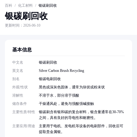
百科
/
化工材料
/
银碳刷回收
银碳刷回收
更新时间：2026-06-10
基本信息
中文名
银碳刷回收
英文名
Silver Carbon Brush Recycling
别名
银碳电刷回收
外观/性状
黑色或深灰色固体，通常为块状或粉末状
溶解性
不溶于水，部分溶于强酸
储存条件
干燥通风处，避免与强酸强碱接触
主要性质/特性
银碳刷含有银和碳的复合材料，银含量通常在30-70%
之间，具有良好的导电性和耐磨性。
主要应用/用途
主要用于电机、发电机等设备的电刷部件，回收后可
提取贵金属银。