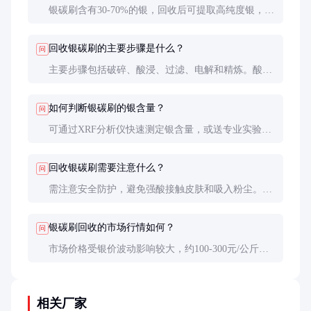
银碳刷含有30-70%的银，回收后可提取高纯度银，具
有显著的经济价值。同时，回收减少资源浪费和环境
污染，符合环保要求。
回收银碳刷的主要步骤是什么？
问
主要步骤包括破碎、酸浸、过滤、电解和精炼。酸浸
通常使用硝酸溶解银，电解得到高纯度银，最后精炼
去除杂质。
如何判断银碳刷的银含量？
问
可通过XRF分析仪快速测定银含量，或送专业实验室
进行化学分析。外观上，银含量高的碳刷通常更亮，
手感更重。
回收银碳刷需要注意什么？
问
需注意安全防护，避免强酸接触皮肤和吸入粉尘。废
酸和废渣需妥善处理，符合环保法规。
银碳刷回收的市场行情如何？
问
市场价格受银价波动影响较大，约100-300元/公斤。
建议关注国际银价走势，选择合适时机出售。
相关厂家