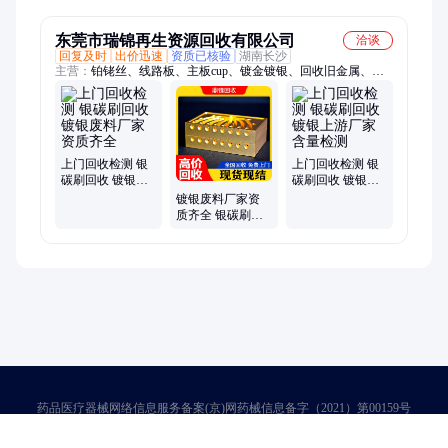
东莞市瑞锦再生资源回收有限公司
洽谈
回复及时
出价迅速
资质已核验
湖南长沙
主营：
铂铑丝、线路板、主板cup、镀金镀银、回收旧金属、镀
金料回收、现在回收三元、高价回收废锗、电子废料回收、报废
手机回收、电路板、金属废料、废弃金属、电子主板、金矿石原
石、钽废渣金属、料金属上门、家用电子金属、废旧电器金属
上门回收检测 银
上门回收检测 银
碳刷回收 镀银废
碳刷回收 镀银上
料厂家资质齐全
游厂家含量检测
镀银废料厂家资
质齐全 银碳刷回
收 终端厂家直接
上门收购
药品医疗器械网络信息服务备案(京)网药械信息备字（2021）第00159号
京ICP证030173号
京公网安备11000002000001号