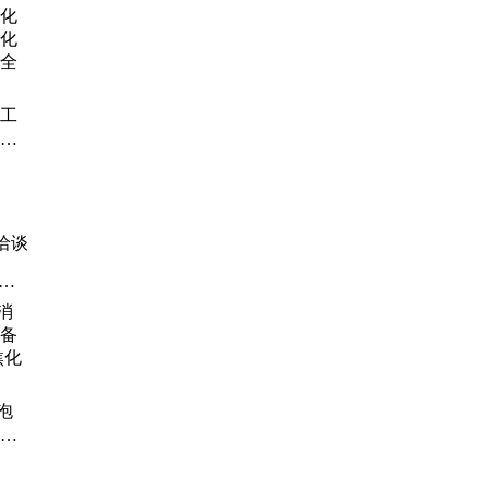
化工
化工
 实
洽谈
杀
泡
备清
化厂