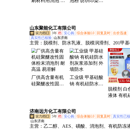
刷材料用消泡 高
泡粉 纺织印染用
供应 现货
粘度油墨消泡剂
工业清洗消泡剂
型号X-2111
LG-601
山东聚能化工有限公司
3年
档
安心购
综合体验L0
回复及时
出价迅速
真实性已核验
山东济南
主营：
脱模剂、防水乳液、脱模润滑剂、201甲
高含氢硅油、硅橡胶、消泡剂、5201硅脂、乳化
模具硅胶、甲基硅油、水溶性硅油、甲基硅酸钾
硅酸钠、防水硅脂、295硅脂、硅脂、107硅橡胶
消泡剂、二甲基硅油、密封硅脂、防水剂、脱模
厂供高含量有机
工业级 甲基硅酸
离剂
硅聚醚改性固体
钠 有机硅防水剂
脱模剂 白
粉末消泡剂 耐高
灰浆添加剂 外墙
液体 有机
温 易溶解
防水
剂 润滑柔
济南远方化工有限公司
5年
档
安心购
综合体验L0
回复及时
真实性已
山东济南
主营：
乙二醇、AES、磺酸、消泡剂、有机防冻