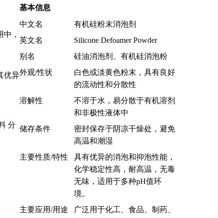
基本信息
中文名
有机硅粉末消泡剂
用中，
英文名
Silicone Defoamer Powder
别名
硅油消泡剂、有机硅消泡粉
外观/性状
白色或淡黄色粉末，具有良好
其优异
的流动性和分散性
溶解性
不溶于水，易分散于有机溶剂
和非极性液体中
储存条件
密封保存于阴凉干燥处，避免
高温和潮湿
主要性质/特性
具有优异的消泡和抑泡性能，
化学稳定性高，耐高温，无毒
无味，适用于多种pH值环
境。
主要应用/用途
广泛用于化工、食品、制药、
河间市百珂达化工建材有限公司