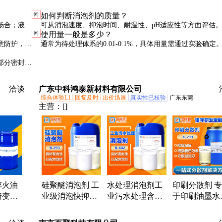
问
如何判断消泡剂的质量？
场合；液体
可从消泡速度、抑泡时间、耐温性、pH适应性等方面评估
问
使用量一般是多少？
场景决定。
进行小试，观察在实际体系中的表现。
意防护，避
通常为待处理体系的0.01-0.1%，具体用量需通过实验确定
使用可能导致副作用。
部分密封保
洽谈
广东中科鸿泰新材料有限公司
综合体验L1
回复及时
出价迅速
真实性已核验
广东东莞
主营：
[]
淬火油
硅聚醚消泡剂 工
水处理消泡剂工
印刷分散剂 
畸变小
业级消泡快抑泡
业污水处理含硅
于印刷油墨水
 使用
强添加量少性能
聚醚无污染耐高
油性油墨润湿
处理用
稳定 样品免费试
温酸碱源头厂家
粘防沉淀厂家