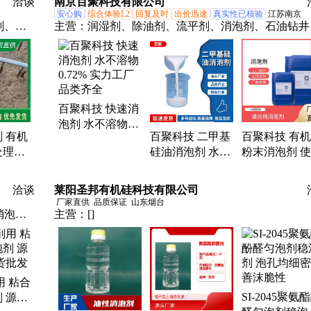
洽谈
南京百聚科技有限公司
直 销
货
安心购
综合体验L2
回复及时
出价迅速
真实性已核验
江苏南京
剂、脱
主营：
润湿剂、除油剂、流平剂、消泡剂、石油钻井
金、引
表面活性剂、润湿渗透剂
剂、脱
波、混
百聚科技 快速消
泡剂 水不溶物
 有机
百聚科技 二甲基
百聚科技 有
0.72% 实力工厂
处理涂
硅油消泡剂 水不
粉末消泡剂 
品类齐全
纸脱硫
溶物 0.72% 实力
温度范围 50℃
试样
工厂 品类齐全
头工厂 物美
洽谈
莱阳圣邦有机硅科技有限公司
厂家直供
品质保证
山东烟台
消泡
主营：
[]
用 粘合
SI-2045聚氨
 源头