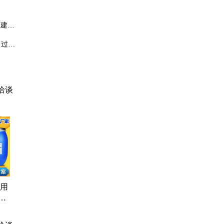
。建议
。过量
洽谈
专用
性
降
现