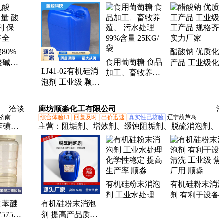
盘-80、
80%
醋酸钠 优质
食用葡萄糖 食品
酸碱PH
产品 工业级
LJ41-02有机硅消
加工、畜牧养
鲜剂规
产品 规格齐全
泡剂 工业级 颗粒
殖、 污水处理
力厂家
状/粉末 国标
99%含量 25KG/
袋
洽谈
廊坊顺淼化工有限公司
济南
综合体验L1
回复及时
出价迅速
真实性已核验
辽宁葫芦岛
苯磺酸
主营：
阻垢剂、增效剂、缓蚀阻垢剂、脱硫消泡剂、
三乙醇
菌灭藻剂、脱硫增效剂、抑尘剂
五钠、
乙二醇
酸钠、
有机硅粉末消泡
有机硅粉末消
、α-烯
剂 工业水处理 化
剂 有利于设
二苯醚
有机硅粉末消泡
学性稳定 提高生
洗 工业级 焦
575-
剂 提高产品质量
产率 顺淼
用 顺淼