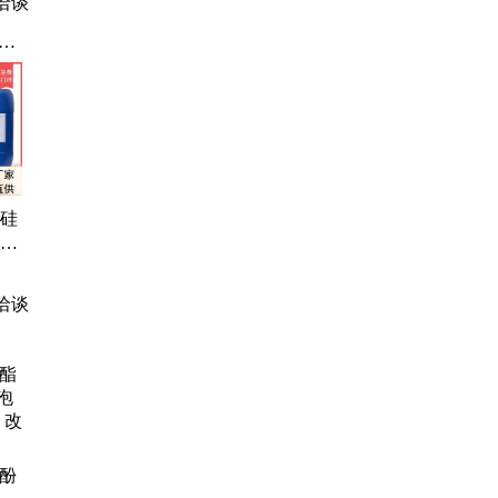
洽谈
、
机硅
使用
 源
价廉
洽谈
酯酚