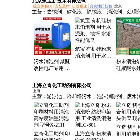
北京筑宝新技术有限公司
综合体验L0
回复及时
出价迅速
真实性已核验
北京
主营：
去锈剂、磷化液、除锈液、消泡剂、处理
漆剂、退塑剂、絮凝剂、免除油、松动剂、铝合
气剂、消泡粉、抑泡剂、渗透剂、发黑液、凝聚
漆水、去漆剂、防水剂、消除剂、氧化皮、超声
凝土、脱脂剂
筑宝 有机硅粉末
消泡剂 用于水泥
污水消泡剂 聚醚
粉末消泡剂
浆、地坪 水溶性
改性电厂专用 长
硅聚醚水
能优良
期有效抑泡 筑宝
料清洗造
除抑泡可
上海立奇化工助剂有限公司
上海
主营：
游泳池、冷却塔污水、泡沫消除剂、废水
剂、生物水处理、工业废水处理
立奇 切削
立奇化工助剂 印
上海立奇 粉末消
剂用消泡剂