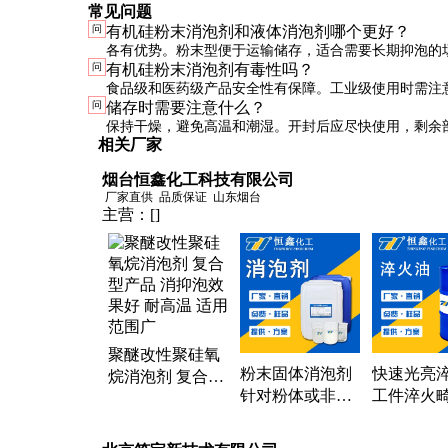
常见问题
问
有机硅粉末消泡剂和液体消泡剂哪个更好？
各有优势。粉末型便于运输储存，适合需要长期抑泡的
问
有机硅粉末消泡剂有毒性吗？
型分散更快，适合即时消泡需求。具体选择应根据应用
食品级和医药级产品安全性有保障。工业级使用时需注
问
储存时需要注意什么？
免大量吸入粉尘。
保持干燥，避免高温和潮湿。开封后应尽快使用，剩余
相关厂家
存。
烟台恒鑫化工科技有限公司
厂家直供
品质保证
山东烟台
主营：
[]
聚醚改性聚硅氧
粉末固体消泡剂
快速光亮
烷消泡剂 复合型
针对粉体或非水
工件淬火
产品 消抑泡效果
系统研发 使用成
热稳定性好
好 耐高温 适用范
本低 应用领域广
寿命长 热
围广