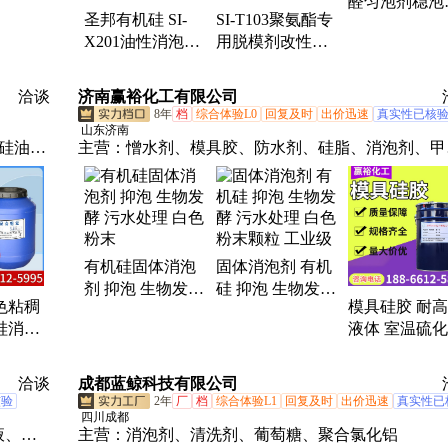
醛匀泡剂稳泡
批发
圣邦有机硅 SI-
SI-T103聚氨酯专
泡孔均细密 
X201油性消泡剂
用脱模剂改性有
沫脆性
生产厂家 自主研
机硅 次数多效果
发 应用广泛
好
洽谈
济南赢裕化工有限公司
8年
档
综合体验L0
回复及时
出价迅速
真实性已核
山东济南
基硅油、
主营：
憎水剂、模具胶、防水剂、硅脂、消泡剂、甲
硅油、
硅油、二甲基硅油、含氢硅油、硅橡胶、295硅脂、
、甲基
硅油、羟基硅油、工业硅脂、定制硅脂、桥梁硅脂、
、固体
油、107硅橡胶、润滑脂、柔软剂、透明模具、偶联
润滑隔
有机硅固体消泡
固体消泡剂 有机
剂 抑泡 生物发酵
硅 抑泡 生物发酵
色粘稠
模具硅胶 耐
污水处理 白色粉
污水处理 白色粉
硅消泡
液体 室温硫化
末
末颗粒 工业级
顺剂
艺品翻模具胶
透明
洽谈
成都蓝鲸科技有限公司
核验
2年
厂
档
综合体验L1
回复及时
出价迅速
真实性已
四川成都
液、
主营：
消泡剂、清洗剂、葡萄糖、聚合氯化铝