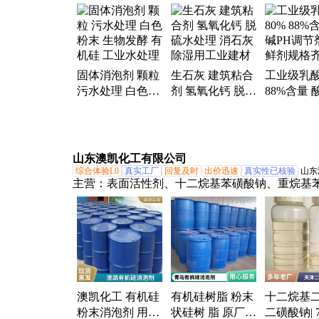
AOS、氧化钙颗粒、NP-10、AEO-3、OP-10、司
25升包装桶、6501、吐温-80
固体消泡剂 颗粒
生石灰 建筑粘合
工业级乳酸
污水处理 白色粉
剂 氢氧化钙 脱硫
88%含量 
末 生物发酵 有机
水处理 消石灰 除
调节剂 保
硅 工业水处理
湿用工业建材
格齐全
山东澳凯化工有限公司
综合体验L0
真实工厂
回复及时
出价迅速
真实性已核验
山东
主营：
表面活性剂、十二烷基苯磺酸钠、重烷基
钠、甲基硅酸钠、甲基硅酸钾、有机硅消泡剂、
胺油酸皂、三乙醇胺硼酸酯、二乙烯三胺五乙酸
乙氧基化烷基硫酸钠、乳化剂、纳米碳酸钙、聚
硼酸酯、油酸钾、二苯醚二磺酸钠、十二烷基硫
聚氯乙烯、AES、松香引气剂、二乙烯三胺五乙酸
基磺酸钠
澳凯化工 有机硅
有机硅树脂 粉末
十二烷基
粉末消泡剂 用于
状硅树 脂 原厂直
二磺酸钠| 7