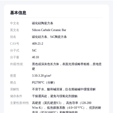
基本信息
中文名
碳化硅陶瓷方条
英文名
Silicon Carbide Ceramic Bar
别名
碳化硅方条、SiC陶瓷方条
CAS号
409-21-2
分子式
SiC
分子量
40.10
外观/性状
黑色或深灰色长方体，表面光滑或略带粗糙，质地坚
硬
密度
3.10-3.20 g/cm³
熔点
约2700°C（分解）
溶解性
不溶于水、酸和碱溶液，仅在熔融碱中缓慢溶解
储存条件
干燥通风处，避免与强氧化剂接触
主要性质/特性
高硬度（莫氏硬度9.5）、高热导率（120-200
W/m·K）、低热膨胀系数（4.0×10⁻⁶/°C）、优异的耐
高温（可达1600°C）和耐腐蚀性能。