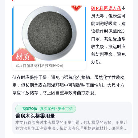
碳化硅陶瓷方条
本
身无毒，但粉尘可
能刺激呼吸道，建
议操作时佩戴N95
口罩。其边缘通常
较尖锐，搬运时应
戴防割手套，避免
划伤。

武汉持盈新材料科技有限公司
储存时应保持干燥，避免与强氧化剂接触。虽然化学性质稳
定，但长期暴露在潮湿环境中可能影响表面性能。大尺寸方
条应平放储存，防止因自重导致弯曲或断裂。
商家经验
真实案例 · 安全可信
盖房木头横梁用量
本文解答盖房时木头横梁的用量问题，包括横梁的选择、用量计
算方法和施工注意事项，帮助读者合理规划建筑材料，确保房屋
结构稳固。