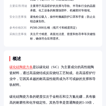
主要应用/用途
主要用于高温窑炉的支撑与导轨、半导体行业的晶圆
承载、化工设备的耐腐蚀部件、机械密封等领域。
安全注意事项
避免粉尘吸入，操作时佩戴防护口罩和手套；防止尖
锐边缘划伤。
参考价格区间
约500-2000元/根（视尺寸和精度而定）
采购注意事项
关注尺寸精度、表面光洁度、密度和热导率等关键指
标，确保符合应用需求。
概述
碳化硅陶瓷方条
是以碳化硅（SiC）为主要成分的高性能陶
瓷材料，通过高温烧结或反应烧结工艺制成。在高温窑炉行
业中，它因其卓越的耐高温性能而成为不可或缺的支撑和导
轨材料。

碳化硅陶瓷方条的硬度仅次于金刚石和立方氮化硼，具有极
高的耐磨性和化学稳定性。其热导率是普通陶瓷的5-10倍，