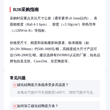
B2B采购指南
采购时应重点关注尺寸公差（通常要求±0.1mm以内）、表
面粗糙度（Ra0.4-1.6μm）、密度（≥3.10g/cm³）和热导率
（≥120W/m·K）等指标。

价格受尺寸、精度和采购量影响显著。标准规格（如
20×20×300mm）约500-1000元/根，高精度或大尺寸产品可
达1500-2000元/根。建议选择有ISO9001认证的厂家，知名品
牌包括圣戈班、CoorsTek、东芝陶瓷等。
常见问题
碳化硅陶瓷方条能承受多高温度？
问
在氧化气氛中可长期耐受1400°C，惰性气氛中可达
1600°C。短期峰值温度可达1650°C，但超过此温度会
开始分解。
如何加工碳化硅陶瓷方条？
问