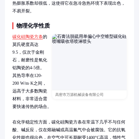
热膨胀系数却很低，这使得它在急冷急热环境下表现出色，
不易开裂。
物理化学性质
碳化硅陶瓷方条
的
莫氏硬度高达
9.5，仅次于金刚
石，耐磨性是氧化
铝陶瓷的4-5倍。
其热导率在120-
200 W/m·K之间，
远高于大多数陶瓷
高密市万源机械设备有限公司
材料，非常适合需
要快速传热的场合。

在化学稳定性方面，碳化硅陶瓷方条在常温下几乎不与任何
酸、碱反应，仅在熔融碱或高温氟气中会被腐蚀。它的抗氧
化性能也很出色，在空气中可长期耐受1400°C高温，惰性气