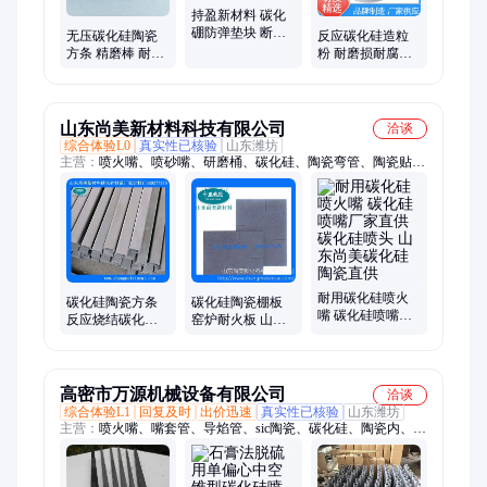
持盈新材料 碳化
硼防弹垫块 断裂
无压碳化硅陶瓷
反应碳化硅造粒
韧性好 核辐射反
方条 精磨棒 耐磨
粉 耐磨损耐腐蚀
应堆中子吸收用
耐高温垫块材料
耐高温 圆度好 辊
棒 武汉持盈
山东尚美新材料科技有限公司
洽谈
综合体验L0
真实性已核验
山东潍坊
主营：
喷火嘴、喷砂嘴、研磨桶、碳化硅、陶瓷弯管、陶瓷贴
片、陶瓷喷嘴、陶瓷板材、梁高温、长辊棒、耐火板、空心梁、
制品圆管、炉窑烧嘴、横梁支架、管道内衬、棚板定制、高冷风
管、加长横梁、高温坩埚、耐急冷急、方梁窑炉、耐磨管道、节
能框架、喷嘴喷砂
耐用碳化硅喷火
碳化硅陶瓷方条
碳化硅陶瓷棚板
嘴 碳化硅喷嘴厂
反应烧结碳化硅
窑炉耐火板 山东
家直供 碳化硅喷
碳化硅陶瓷
尚美 碳化硅隔焰
头 山东尚美碳化
板
硅陶瓷直供
高密市万源机械设备有限公司
洽谈
综合体验L1
回复及时
出价迅速
真实性已核验
山东潍坊
主营：
喷火嘴、嘴套管、导焰管、sic陶瓷、碳化硅、陶瓷内、陶
瓷辐射、空心锥、燃烧器、实心锥、换热器、脱硫塔、锥喷嘴、
内螺纹、smp喷嘴、2205喷嘴、dn50单向、单向单头、螺旋实
心、螺旋圆锥、湿电除尘、烟气除尘、实心圆锥、除尘喷淋、高