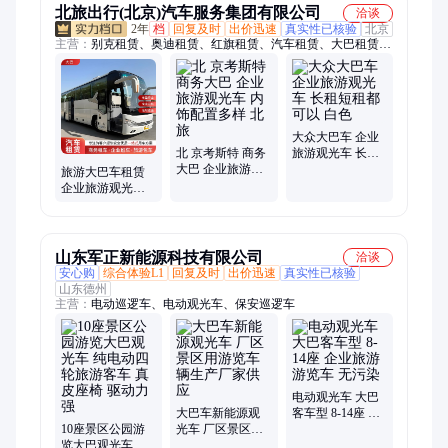
北旅出行(北京)汽车服务集团有限公司
洽谈
2年
档
回复及时
出价迅速
真实性已核验
北京
主营：
别克租赁、奥迪租赁、红旗租赁、汽车租赁、大巴租赁、
北京汽车租赁、北 京考斯特包车、考斯特商务车出租、19座中
巴车考斯特、北 京商务车租赁、考斯特租赁、北京考斯特租
赁、豪华考斯特租赁、蒙娜丽莎考斯特租赁、北 京中巴考斯特
租赁、17-23座丰田考斯、北 京考斯特、丰田考斯特租赁、北 京
租赁考斯特、6米19座考斯特、13座考斯特租赁、北 京考斯特出
大众大巴车 企业
租、10座考斯特租赁、别克租赁出租、7座别克商务出租
北 京考斯特 商务
旅游观光车 长租
大巴 企业旅游观
短租都可以 白色
旅游大巴车租赁
光车 内饰配置多
企业旅游观光车
样 北旅
出租配司机 灰色
山东军正新能源科技有限公司
洽谈
安心购
综合体验L1
回复及时
出价迅速
真实性已核验
山东德州
主营：
电动巡逻车、电动观光车、保安巡逻车
电动观光车 大巴
大巴车新能源观
客车型 8-14座 企
10座景区公园游
光车 厂区景区用
业旅游游览车 无
览大巴观光车 纯
游览车辆生产厂
污染