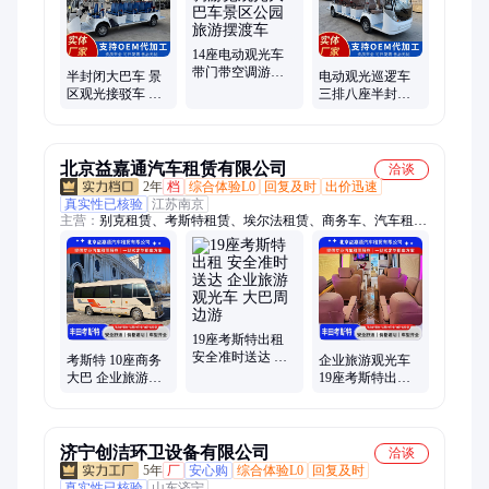
14座电动观光车
带门带空调游览
半封闭大巴车 景
电动观光巡逻车
观光大巴车景区
区观光接驳车 厂
三排八座半封闭
公园旅游摆渡车
区园区通勤接待
大巴车 学校园区
用车
接待旅游景区摆
渡车
北京益嘉通汽车租赁有限公司
洽谈
2年
档
综合体验L0
回复及时
出价迅速
真实性已核验
江苏南京
主营：
别克租赁、考斯特租赁、埃尔法租赁、商务车、汽车租
赁、租车服务、大巴租赁、北京汽车租赁公司、大巴中巴租赁、
埃尔法汽车租赁、考斯特商务车、奔驰汽车租赁、奔驰租赁、中
巴租赁、豪华考斯特租赁、别克商务租赁、奔驰V260S租赁、尊
贵版奔驰V260、豪华考斯特20座出租、中巴出租、V260 奔驰七
座、丰田埃尔法、19座丰田考斯特、租赁考斯特、豪华考斯特19
座租赁
19座考斯特出租
安全准时送达 企
考斯特 10座商务
企业旅游观光车
业旅游观光车 大
大巴 企业旅游观
19座考斯特出租
巴周边游
光车 机场接送 实
大巴周边游 机场
用性强
接送服务
济宁创洁环卫设备有限公司
洽谈
5年
厂
安心购
综合体验L0
回复及时
真实性已核验
山东济宁