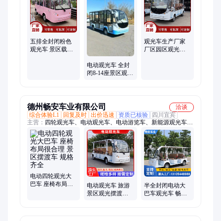
五排全封闭粉色
观光车生产厂家
观光车 景区载客
厂区园区观光游
游览观光大巴车
览车接待车 操纵
电动观光车 全封
校园楼盘接待电
舒适电动大巴车
闭8-14座景区观光
车
游览校园酒店接
待旅游电动大巴
车
德州畅安车业有限公司
洽谈
综合体验L1
回复及时
出价迅速
资质已核验
四川宜宾
主营：
四轮观光车、电动观光车、电动游览车、新能源观光车、
高尔夫球车、巡逻车、老爷车、观光摆渡车、旅游观光车、户外
小型越野车、小区巡逻车、物业保安巡逻车、部队观光车、电动
姥爷车、看房迎宾车、新能源摆渡车、景区代步车、电动巡逻车
电动四轮观光大
巴车 座椅布局很
电动观光车 旅游
半全封闭电动大
合理 景区摆渡车
景区观光摆渡车
巴车观光车 畅安
规格齐全
酒店看房接驳车
源头工厂 旅游景
全封闭电动大巴
区接驳车
车