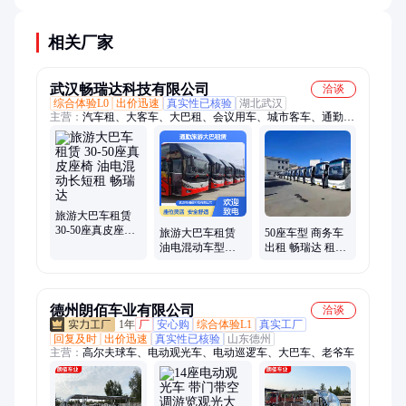
相关厂家
武汉畅瑞达科技有限公司
洽谈
综合体验L0
出价迅速
真实性已核验
湖北武汉
主营：
汽车租、大客车、大巴租、会议用车、城市客车、通勤班
车、商务租车、通勤用车、商务包车、商务车出租、大巴车出
租、大巴车租赁、一站式租车、企业周边游用车
旅游大巴车租赁
30-50座真皮座椅
旅游大巴车租赁
50座车型 商务车
油电混动长短租
油电混动车型齐
出租 畅瑞达 租期
畅瑞达
全 长短租安全准
灵活 会议用车
时上门送车
德州朗佰车业有限公司
洽谈
1年
厂
安心购
综合体验L1
真实工厂
回复及时
出价迅速
真实性已核验
山东德州
主营：
高尔夫球车、电动观光车、电动巡逻车、大巴车、老爷车