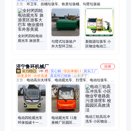
主营：
环卫车、挂桶垃圾车、铁质垃圾桶、勾臂垃圾箱
全封闭四轮电动
观光车 旅游景区
勾臂式垃圾箱户
新能源垃圾车 小
游客大巴车 物业
外大型环卫轮毂
区物业电动三轮
接待车外形美观
可拆卸 市政垃圾
挂桶垃圾收集车
中转站 车载式垃
圾斗
济宁鲁环机械厂
洽谈
1年
档
安心购
综合体验L1
真实工厂
回复及时
出价迅速
真实性已核验
山东济宁
主营：
电动高尔夫球车、电动观光车、扫雪车、电动垃圾车、电
动保洁车、电动巡逻车、电动消防车、矿用三轮车、扫雪机、工
业扫地机
电动三轮高压冲
电动四轮观光车
电动观光车 11座
洗车 小区物业窄
环保低碳十一座
座椅厂区园区物
巷路面污渍清理
大巴带空调接待
业保安巡视车 景
车 校园园区高效