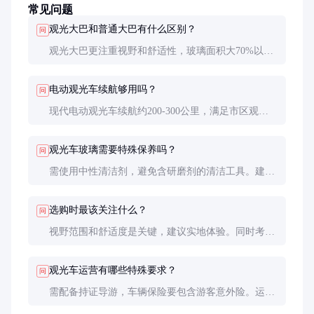
常见问题
观光大巴和普通大巴有什么区别？
问
观光大巴更注重视野和舒适性，玻璃面积大70%以
上，座椅更宽，配备讲解系统。普通大巴以运输功能
为主，注重载客量和经济性。
电动观光车续航够用吗？
问
现代电动观光车续航约200-300公里，满足市区观光
需求（日均100-150km）。但景区山地线路或寒冷地
区建议选择混动或柴油车型。
观光车玻璃需要特殊保养吗？
问
需使用中性清洁剂，避免含研磨剂的清洁工具。建议
每季度检查密封条，每年做一次专业镀膜护理以延长
使用寿命。
选购时最该关注什么？
问
视野范围和舒适度是关键，建议实地体验。同时考察
厂家售后服务网络，观光车电子系统故障需要快速响
应。
观光车运营有哪些特殊要求？
问
需配备持证导游，车辆保险要包含游客意外险。运营
路线需报备，部分城市对观光车有专用停车位要求。