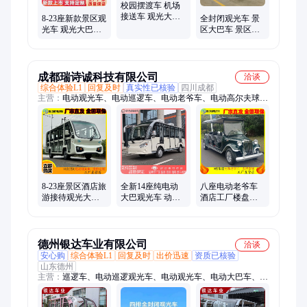
校园摆渡车 机场
接送车 观光大巴
8-23座新款景区观
全封闭观光车 景
车 粉色儿童乐园
光车 观光大巴车
区大巴车 景区观
观光车
电动校园摆渡车
光游览车商务接
待车
成都瑞诗诚科技有限公司
洽谈
综合体验L1
回复及时
真实性已核验
四川成都
主营：
电动观光车、电动巡逻车、电动老爷车、电动高尔夫球
车、电动扫地车、电动送餐车、电动洗地车、电动车工厂
8-23座景区酒店旅
全新14座纯电动
八座电动老爷车
游接待观光大巴
大巴观光车 动力
酒店工厂楼盘看
车 学校工厂楼盘
足续航久四轮封
房景区社区度假
摆渡电动观光车
闭观光车
村游乐场摆渡观
光
德州银达车业有限公司
洽谈
安心购
综合体验L1
回复及时
出价迅速
资质已核验
山东德州
主营：
巡逻车、电动巡逻观光车、电动观光车、电动大巴车、高
尔夫球车、新能源电动观光车、四轮电动观光车、四轮电动大巴
车