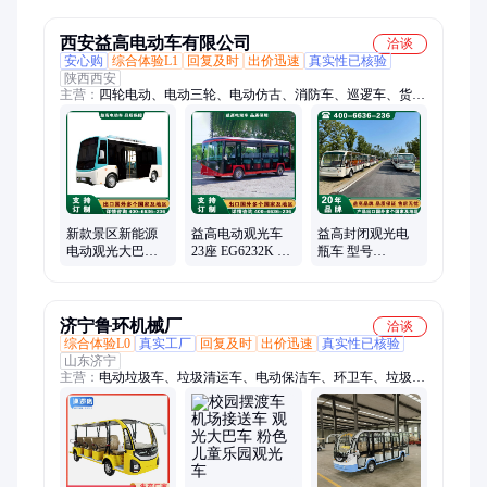
车 旅游团队代步
区小区校园代步
清洁
车
车
西安益高电动车有限公司
洽谈
安心购
综合体验L1
回复及时
出价迅速
真实性已核验
陕西西安
主营：
四轮电动、电动三轮、电动仿古、消防车、巡逻车、货运
车、观光车、洒水车、环卫车、电动观光、垃圾车环卫、观光小
火车、电动看房车、三轮保洁车、高压冲洗车、移动警务室、电
动垃圾清运
新款景区新能源
益高电动观光车
益高封闭观光电
电动观光大巴车
23座 EG6232K 景
瓶车 型号
汽车工艺外形高
区摆渡电动大巴
EG615CK 选装可
端大气档次高
车 可选装封闭门
拆卸车门及冷暖
空调
空调
济宁鲁环机械厂
洽谈
综合体验L0
真实工厂
回复及时
出价迅速
真实性已核验
山东济宁
主营：
电动垃圾车、垃圾清运车、电动保洁车、环卫车、垃圾桶
运输车、扫地车、平板车、高压冲洗车、高压清洗车、电动挂桶
车、树叶收集车、尘推车、液压自卸车、不锈钢垃圾车、观光
车、巡逻车、人力三轮车、四桶六桶垃圾车、6八桶清运车、液
压尾板环卫车、电动垃圾清运车、小型垃圾清运车、扫地机、洗
地机