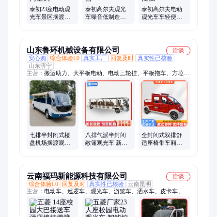
泰初23座电动观
泰初高尔夫观光
泰初高尔夫电动
光车景区摆渡电
车噪音低制造厂
观光车车轻便灵
动大巴车可选装
家治理巡逻车售
活操控稳定白色
封闭门空调
后完善
适用性强
山东鲁环机械设备有限公司
洽谈
安心购
综合体验L0
真实工厂
回复及时
真实性已核验
山东济宁
主营：
搬运助力、大平板电动、电动三轮挂、平板拖车、方垃圾
车、电动平板车、平板运输车、垃圾清运车、道路清扫车、轨道
地平车、环卫垃圾车、电动保洁车、六桶运输车、叉车带动托
盘、垃圾桶运输车、车间设备物料、双向行走拖车、实心轮平板
车、矿石搬运机、三轮保洁清运、电动垃圾清运、摩托清雪设备
七排半封闭式楼
八排气派半封闭
全封闭式双排舒
盘机场摆渡观光
敞篷观光车 新能
适座椅带车厢货
车 新能源短途载
源短途载客游览
斗巡逻车 物业小
客游览车 大巴巡
大巴车 景区游览
区安保四轮代步
逻车
电车
电车
云南福玛新能源科技有限公司
洽谈
综合体验L0
回复及时
真实性已核验
云南昆明
主营：
电动车、巡逻车、观光车、游览车、洒水车、皮卡车、环
卫车、电动观光、电动洗扫车、电动老爷车、电动扫地车、电动
牵引车、高尔夫球车、电动看房车、电瓶消防车、观光电瓶车、