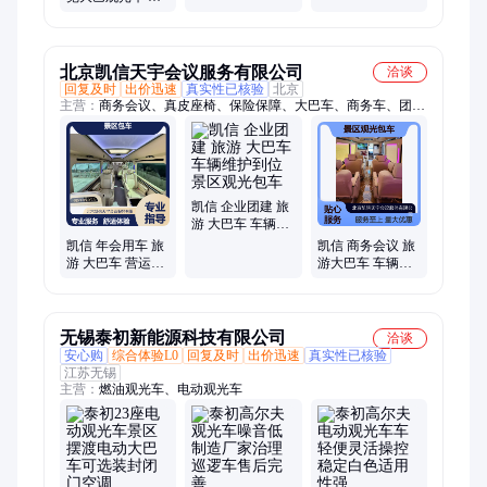
电动四轮旅游客
家供应
车 真皮座椅 驱动
力强
北京凯信天宇会议服务有限公司
洽谈
回复及时
出价迅速
真实性已核验
北京
主营：
商务会议、真皮座椅、保险保障、大巴车、商务车、团建
用车、旅游大巴、年会用车、商务用车、多台车辆、班车租赁、
商务包车、包车服务、中巴车出租、中巴车租赁、旅行社包车、
体育赛事包车、员工通勤班车、商务出差用车、景区观光包车、
考斯特出租、头层牛皮座椅、研学旅行接送
凯信 企业团建 旅
游 大巴车 车辆维
护到位 景区观光
凯信 年会用车 旅
凯信 商务会议 旅
包车
游 大巴车 营运资
游大巴车 车辆整
质合规 景区观光
洁卫生 景区观光
包车
包车
无锡泰初新能源科技有限公司
洽谈
安心购
综合体验L0
回复及时
出价迅速
真实性已核验
江苏无锡
主营：
燃油观光车、电动观光车