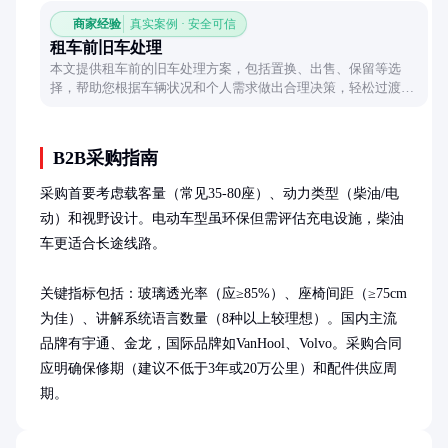
商家经验
真实案例 · 安全可信
租车前旧车处理
本文提供租车前的旧车处理方案，包括置换、出售、保留等选
择，帮助您根据车辆状况和个人需求做出合理决策，轻松过渡到
租车生活。
B2B采购指南
采购首要考虑载客量（常见35-80座）、动力类型（柴油/电
动）和视野设计。电动车型虽环保但需评估充电设施，柴油
车更适合长途线路。

关键指标包括：玻璃透光率（应≥85%）、座椅间距（≥75cm
为佳）、讲解系统语言数量（8种以上较理想）。国内主流
品牌有宇通、金龙，国际品牌如VanHool、Volvo。采购合同
应明确保修期（建议不低于3年或20万公里）和配件供应周
期。