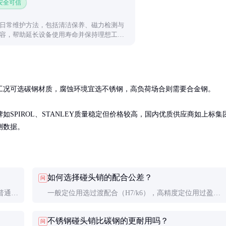
 安全可信
日常维护方法，包括清洁保养、磁力检测与
容，帮助延长设备使用寿命并保持理想工作
工况可选碳钢材质，腐蚀环境宜选不锈钢，高负荷场合则需要合金钢。

SPIROL、STANLEY质量稳定但价格较高，国内优质供应商如上标集
测数据。
如何选择碰头销的配合公差？
问
普通销
一般定位用选过渡配合（H7/k6），高精度定位用过盈配
更高。
合（H7/p6），需频繁拆卸的场合可用间隙配合
不锈钢碰头销比碳钢的更耐用吗？
问
（H7/g6）。