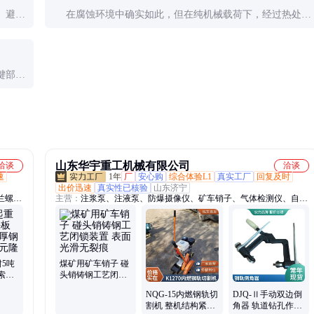
、避免
在腐蚀环境中确实如此，但在纯机械载荷下，经过热处理
的碳钢碰头销往往具有更高的强度和耐磨性。
键部位
山东华宇重工机械有限公司
洽谈
洽谈
速
1年
厂
安心购
综合体验L1
真实工厂
回复及时
出价迅速
真实性已核验
山东济宁
兰螺
主营：
注浆泵、注液泵、防爆摄像仪、矿车销子、气体检测仪、自动
栓、链
隔爆装置、自救器、钻机、钻头钻杆、电机车、避难硐室、托辊、压
风自救装置、铁路、排渣器、放水器、防回火、防回水回气、巷道灯
5吨
煤矿用矿车销子 碰
索具
头销铸钢工艺闭锁
耐用
装置 表面光滑无裂
NQG-15内燃钢轨切
DJQ-Ⅱ手动双边倒
痕
割机 整机结构紧
角器 轨道钻孔作业