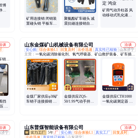
管博
静电
矿用气动升柱器 风
mm
动移动式乳化液泵
矿用连接销 闭销装
聚氨酯矿车碰头 减
站自动配比 压力大
置碰头销 平板车插
震抗碰连接销自锁
运行稳定 鸿业
销 锻打工艺制造 鸿
鸿业橡胶缓冲垫噪
业
音小
山东金煤矿山机械设备有限公司
洽谈
洽谈
时
安心购
综合体验L1
回复及时
出价迅速
真实性已核验
山东济宁
主营：
一氧化碳消除催化剂、氧气呼吸器、矿山救护装备、矿车插
车销
销、洒水降尘装置、无压风门、全液压钻机、刮板机配件、矿用摄像
轨打孔
机、破拆工具、相变材料、一氧化碳催化剂、矿用阻化剂、多参数气
锌电缆
体报警仪、粉尘检测仪、氧气充填泵、通风多参数检测仪、矿用洗靴
推杆、
机、智能充电柜、空气呼吸器、检力器、矿用单轨吊、托辊缓冲托
皮带纠
辊、瓦斯解析仪、矿用给煤机甲带、矿用挖掘机
金煤厂家供应φ38矿
金煤供应ZQS-
金煤供应CTH1000
围挡
车销子连接插销 矿
50/1.9S气动手持式
一氧化碳测定器 便
压 车
用碰头销
钻机 煤矿井下用
携气体检测仪
山东普煤智能设备有限公司
洽谈
洽谈
东济宁
5年
厂
安心购
综合体验L1
真实工厂
回复及时
出价迅速
真实性已核验
山东济宁