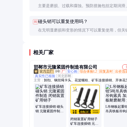
主要是磨损、过载和腐蚀。预防措施包括定期润滑
超载和使用合适材质的销。
碰头销可以重复使用吗？
问
在无明显磨损和变形的情况下可以重复使用，但关
建议更换新销以确保可靠性。
相关厂家
邯郸市元隆紧固件制造有限公司
8年
厂
安心购
综合体验L2
回复及时
出价迅
真实性已核验
河北邯郸
主营：
卸扣、钢丝绳卡头、花篮螺栓、矿车连接插销、开体花
丝、吊环螺栓螺母、鸡心环、吊装带、万向旋转吊环、光伏螺
条
矿车连接插销 碰头
L吊钢板起重钳
销 元隆紧固件制造
吊具铁板吊钩
闭销装置矿用销子
加厚钢板耐磨
闭销装置矿用销子
元隆
矿车连接插销 元隆