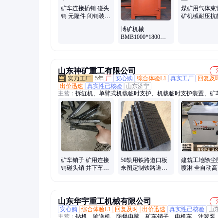
矿车连接插销 碰头
煤矿用气体束
销 元隆件 闭销装置
矿机械耐压抗
矿用销子
阻燃防爆型12
博矿机械
BMB1000*1800避
难硐室门 防冲击 密
闭门密性好
山东神矿重工有限公司
5年
厂
安心购
综合体验L1
真实工厂
回复及
出价迅速
真实性已核验
山东济宁
主营：
拆缸机、单臂式机载临时支护、机载临时支护装置、矿
子、油缸拆装机、快速卡绳器、单体支柱硬连接、捣固镐、钢
机、轮胎保护链、矿用平板车、犁式卸料器、岩心切割机、镀
挂钩、电焊机、气相色谱仪、液压紧链器、雾化消毒门、电液
气动喷涂机、拆柱机、钻孔应力计、电缆挂钩、燃气分析仪、
偏装置、防溢裙板
矿车销子 矿用连接
50轨用铁路道口板
建筑工地除尘
销碰头销 井下车辆
来图定制铁路道口
喷淋 全自动高
运输连接器件
板 铁路橡胶道口板
间加湿喷
山东华宇重工机械有限公司
安心购
综合体验L1
回复及时
出价迅速
真实性已核验
山
主营：
钻机、输送机、防爆电脑、矿车销子、电机车、注浆泵