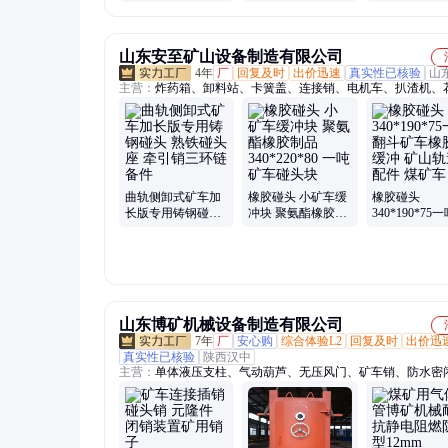
紧固件制造 碰头销
山东安至矿山设备制造有限公司
4年
厂
回复及时
出价迅速
真实性已核验
山
主营：
炸药箱、卸料站、卡簧盖、连接销、电机车、扒渣机、
车、复轨机、电瓶车、防脱座、三环链、挡车器、万能链、外
轴架箱、围栏车、空心轮、卸载臂、卸载台、卸载轮、火车轮
车、巷道车、实心轮、存放箱
曲轨侧卸式矿车加
橡胶碰头 小矿车缓
橡胶碰头
长版专用铸钢碰头
冲块 聚氨酯橡胶制
340*190*75
熟铁碰头座 牵引销
品 340*220*80 一吨
斗矿车橡胶块
三环链备件
矿车碰头块
矿山轨道车配
矿车
山东博矿机械设备制造有限公司
7年
厂
安心购
综合体验L2
回复及时
出价迅
真实性已核验
陕西汉中
主营：
单体液压支柱、气动葫芦、无压风门、矿车销、防水密
防火栅栏门、避难硐室门、金属顶梁、扒渣机、托辊、刮板机
刮板、单开道岔、阀柱试验台、拆柱机、跑车防护装置、耙斗
机、矿车、风机、电机车、电子围栏、临时支护装置、U型钢
耙矿绞车、矿灯充电柜