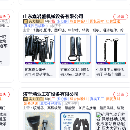
凑、重量轻，操作
双面倒棱器 可调节
方便
式钢轨处理器
山东鑫岩盛机械设备有限公司
洽谈
洽谈
东泰安
6年
档
安心购
综合体验L1
回复及时
出价迅速
花架
真实性已核验
山东济宁
主营：
刮板机配件、圆环链、中部槽、销轨、刮板、哑铃组件、给煤
挡盖、
机、钻注一体机、坑道钻机、链轮组件、转载机配件、液压支架油
、卸料
缸、自移机尾抬高缸、破碎机、凿岩机、锤头组件、采煤机截齿、钻
杆钻头、气动钻机、矿用门、炉排减速机
一吨翻
缓冲
矿车碰头销子
矿车MGC1.1-6碰头
供应井下人车碰头
件 煤
20*170 煤矿平板车
销300mm 煤矿窄轨
销子 平板车缩圈式
聚氨酯碰 头 平车链
列车缩圈式插销 锻
联接销 固定矿 车连
接销
打矿 车销
接销子
济宁鸿业工矿设备有限公司
洽谈
洽谈
速
8年
厂
安心购
综合体验L1
真实工厂
回复及时
出价迅速
真实性已核验
山东济宁
闭门、
主营：
喷射器、高压软管、聚能管、矿用连接销、船用风机、速凝
整机、
剂、气浮搬运车、螺旋千斤顶、手拉葫芦、牵引绞索、道口栏木机、
装岩
矿用风门、树篦子、临时支护、叉车吊、皮带硫化机、链轮组件、矿
支架、
用密闭门、电动卷扬机、翻车机、拆缸机、洗靴机、电动搬运坦克
车、矿车轮对、搬运气垫、裤管风机