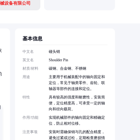
械设备有限公司
济宁鸿业
基本信息
依
中文名
碰头销
英文名
Shoulder Pin
材质/材料
碳钢、合金钢、不锈钢
的
用途
主要用于机械装配中的轴向固定和
定位，常见于轴类零件、齿轮、联
轴器等部件的连接和定位。
特性
具有较高的强度和耐磨性，安装简
便，定位精度高，可承受一定的轴
向和径向载荷。
作用/功能
实现机械部件的轴向固定和精确定
位，防止相对位移。
注意事项
安装时需确保销与孔的配合精度，
避免过紧或过松，定期检查磨损情