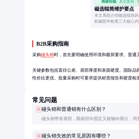
商家经验
真实案例 ·
磁选辊筒维护要点
本文系统介绍磁选辊筒的
机械部件检查三大核心内
状态。
B2B采购指南
采购
碰头销
时，首先要明确使用环境和载荷要求。普通
关键参数包括直径公差、肩部厚度和表面硬度。国际品牌如
性价比更优。批量采购时可要求提供材质报告和硬度检
常见问题
碰头销和普通销有什么区别？
问
碰头销带有肩部，既能径向固定又能轴向限位，而
只能径向固定。碰头销的定位精度和承载能力通常
碰头销失效的常见原因有哪些？
问