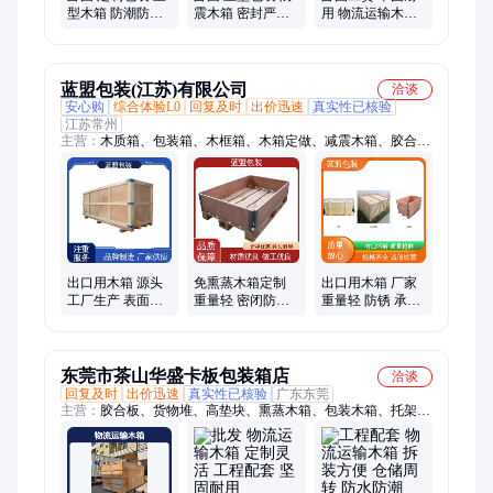
型木箱 防潮防损
震木箱 密封严实
用 物流运输木箱
易碎包装 工业防
工业包装 钢带加
包装 稳固性好 工
护
固
业级品质
蓝盟包装(江苏)有限公司
洽谈
安心购
综合体验L0
回复及时
出价迅速
真实性已核验
江苏常州
主营：
木质箱、包装箱、木框箱、木箱定做、减震木箱、胶合板
木箱、钢带物流木箱、物流包装木箱、木质托盘、熏蒸托盘、欧
标托盘、热收缩膜包、物流仓储木架、打包物流木托盘
出口用木箱 源头
免熏蒸木箱定制
出口用木箱 厂家
工厂生产 表面光
重量轻 密闭防潮
重量轻 防锈 承载
滑 强度高 性价比
防尘 易安装 蓝盟
能力强 蓝盟包装
高 蓝盟包装
包装
东莞市茶山华盛卡板包装箱店
洽谈
回复及时
出价迅速
真实性已核验
广东东莞
主营：
胶合板、货物堆、高垫块、熏蒸木箱、包装木箱、托架
垫、木托盘、集装箱、装定制、包装箱、仓储垫、包装方、实木
支撑、货运托盘、设备包装、仓库堆垛、出口包装、定制木架、
折叠木架、货物包装、耐磨钢带、仓储货架、托盘定制、包装材
料、重型包装