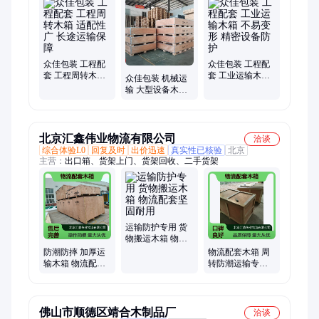
众佳包装 工程配
众佳包装 工程配
套 工程周转木箱
套 工业运输木箱
众佳包装 机械运
适配性广 长途运
不易变形 精密设
输 大型设备木箱
输保障
备防护
不易变形 工业仓
储配套
北京汇鑫伟业物流有限公司
洽谈
综合体验L0
回复及时
出价迅速
真实性已核验
北京
主营：
出口箱、货架上门、货架回收、二手货架
运输防护专用 货
物搬运木箱 物流
配套坚固耐用
防潮防摔 加厚运
物流配套木箱 周
输木箱 物流配套
转防潮运输专用
专用 坚固耐用设
坚固耐用防锈设
计
计
佛山市顺德区靖合木制品厂
洽谈