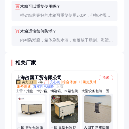
木箱可以重复使用吗？
问
框架结构完好的木箱可重复使用2-3次，但每次需检
查加固。精密仪器运输建议使用新箱，旧箱可能有隐
性损伤。
木箱运输如何防潮？
问
内衬防潮膜，箱体刷防水漆，角落放干燥剂。海运时
建议外加缠绕膜，接缝处打防水胶。
相关厂家
上海占国工贸有限公司
洽谈
2年
厂
安心购
综合体验L1
回复及时
出价迅速
真实性已核验
上海
主营：
托盘、卡扣箱、钢边箱、木箱包装、大型设备包装、围板
箱、钢带箱、木包装、出口包装
占国 定制包装 重
占国 重型包装 防
占国工贸 牢固耐