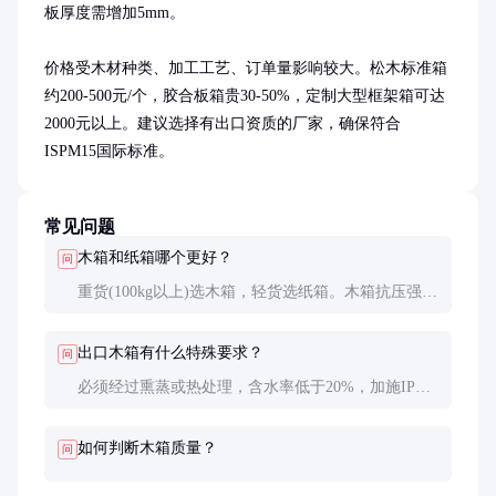
板厚度需增加5mm。

价格受木材种类、加工工艺、订单量影响较大。松木标准箱
约200-500元/个，胶合板箱贵30-50%，定制大型框架箱可达
2000元以上。建议选择有出口资质的厂家，确保符合
ISPM15国际标准。
常见问题
木箱和纸箱哪个更好？
问
重货(100kg以上)选木箱，轻货选纸箱。木箱抗压强度
是纸箱的5-10倍，但成本也高2-3倍。精密仪器建议木
箱+缓冲内衬的组合。
出口木箱有什么特殊要求？
问
必须经过熏蒸或热处理，含水率低于20%，加施IPPC
标识。部分国家还要求木材来自可持续森林(FSC认
证)。
如何判断木箱质量？
问