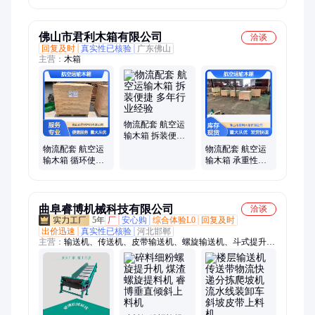
佛山市君利木箱有限公司
洽谈
回复及时
真实性已核验
广东佛山
主营：
木箱
物流配套 航空运
输木箱 拆装便捷
多年行业经验
物流配套 航空运
物流配套 航空运
输木箱 循环使用
输木箱 承重性强
跨境货运 稳固耐
适合长途运输使
用
用
曲阜睿博机械科技有限公司
洽谈
5年
厂
安心购
综合体验L0
回复及时
出价迅速
真实性已核验
河北邯郸
主营：
输送机、传送机、皮带输送机、螺旋输送机、斗式提升
机、翻斗上料机、升降机、货梯