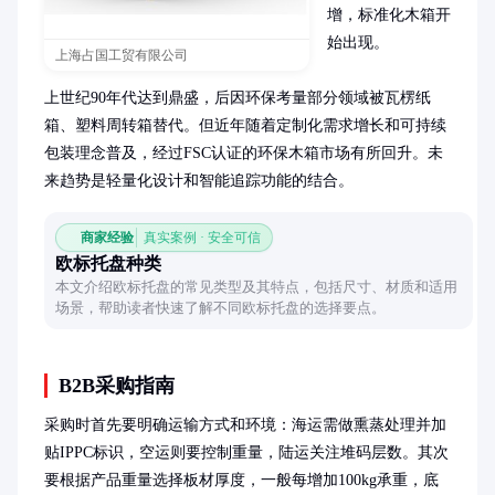
增，标准化木箱开
始出现。

上海占国工贸有限公司
上世纪90年代达到鼎盛，后因环保考量部分领域被瓦楞纸
箱、塑料周转箱替代。但近年随着定制化需求增长和可持续
包装理念普及，经过FSC认证的环保木箱市场有所回升。未
来趋势是轻量化设计和智能追踪功能的结合。
商家经验
真实案例 · 安全可信
欧标托盘种类
本文介绍欧标托盘的常见类型及其特点，包括尺寸、材质和适用
场景，帮助读者快速了解不同欧标托盘的选择要点。
B2B采购指南
采购时首先要明确运输方式和环境：海运需做熏蒸处理并加
贴IPPC标识，空运则要控制重量，陆运关注堆码层数。其次
要根据产品重量选择板材厚度，一般每增加100kg承重，底