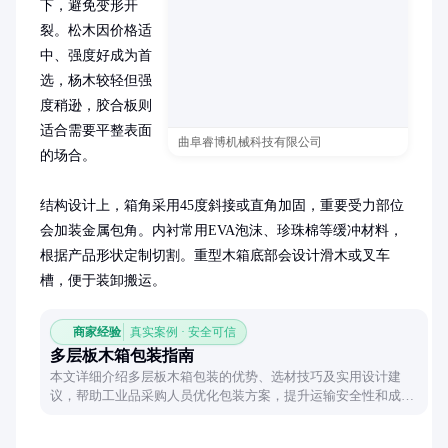
下，避免变形开
裂。松木因价格适
中、强度好成为首
选，杨木较轻但强
度稍逊，胶合板则
适合需要平整表面
曲阜睿博机械科技有限公司
的场合。

结构设计上，箱角采用45度斜接或直角加固，重要受力部位
会加装金属包角。内衬常用EVA泡沫、珍珠棉等缓冲材料，
根据产品形状定制切割。重型木箱底部会设计滑木或叉车
槽，便于装卸搬运。
商家经验
真实案例 · 安全可信
多层板木箱包装指南
本文详细介绍多层板木箱包装的优势、选材技巧及实用设计建
议，帮助工业品采购人员优化包装方案，提升运输安全性和成本
效益。