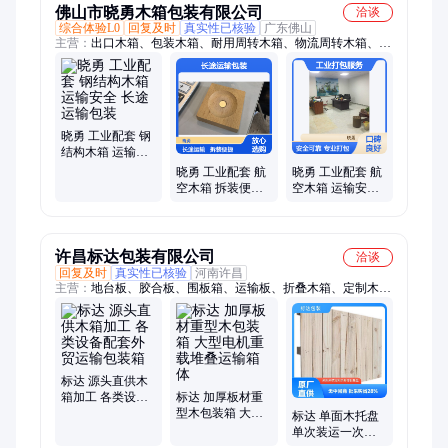
佛山市晓勇木箱包装有限公司
洽谈
综合体验L0
回复及时
真实性已核验
广东佛山
主营：
出口木箱、包装木箱、耐用周转木箱、物流周转木箱、复
合板材木箱、防潮防锈木箱、出口专用木箱、机械设备木箱、实
木木箱、免熏蒸出口木箱、熏蒸出口木箱、物流运输木箱、航空
箱、熏蒸实木包装、可折叠木包装
晓勇 工业配套 钢
结构木箱 运输安
全 长途运输包装
晓勇 工业配套 航
晓勇 工业配套 航
空木箱 拆装便捷
空木箱 运输安全
长途运输包装
工业打包服务
许昌标达包装有限公司
洽谈
回复及时
真实性已核验
河南许昌
主营：
地台板、胶合板、围板箱、运输板、折叠木箱、定制木
箱、出口木箱、非标木箱、印刷木箱、木托盘、承载板、转运
板、原料堆、包装箱、电机叉车、仓储货架、木质包装、物流包
装、防护木盒、原料库房、防护箱体、仓储设备、木制托盘、货
物垫板、包装容器
标达 源头直供木
箱加工 各类设备
标达 加厚板材重
配套外贸运输包
型木包装箱 大型
标达 单面木托盘
装箱
电机重载堆叠运
单次装运一次性
输箱体
物流出货垫板