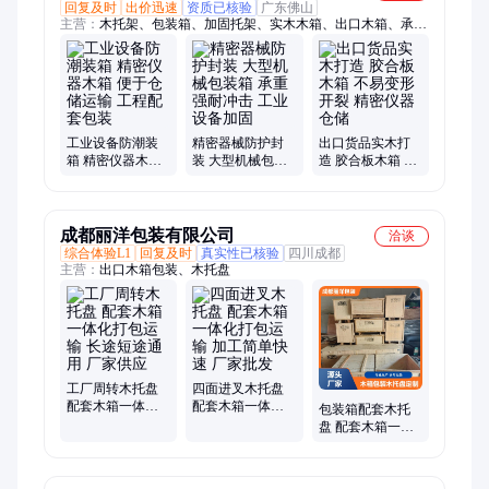
回复及时
出价迅速
资质已核验
广东佛山
主营：
木托架、包装箱、加固托架、实木木箱、出口木箱、承重
木箱、设备木箱、木箱包装、出口木架、木架定制、定制装箱
工业设备防潮装
精密器械防护封
出口货品实木打
箱 精密仪器木箱
装 大型机械包装
造 胶合板木箱 不
便于仓储运输 工
箱 承重强耐冲击
易变形开裂 精密
程配套包装
工业设备加固
仪器仓储
成都丽洋包装有限公司
洽谈
综合体验L1
回复及时
真实性已核验
四川成都
主营：
出口木箱包装、木托盘
工厂周转木托盘
四面进叉木托盘
配套木箱一体化
配套木箱一体化
包装箱配套木托
打包运输 长途短
打包运输 加工简
盘 配套木箱一体
途通用 厂家供应
单快速 厂家批发
化打包运输 仓储
规整整洁 现货出
售