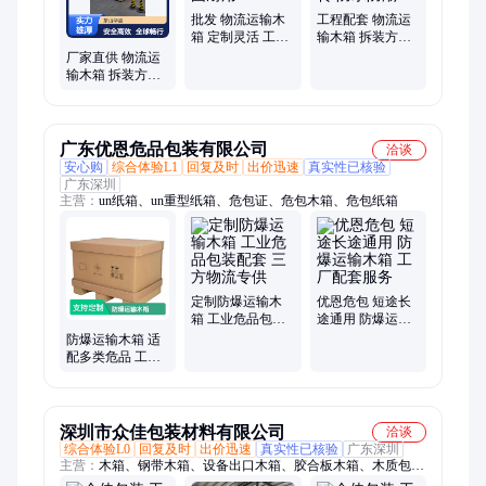
批发 物流运输木
工程配套 物流运
箱 定制灵活 工程
输木箱 拆装方便
配套 坚固耐用
仓储周转 防水防
厂家直供 物流运
潮
输木箱 拆装方便
工程配套 坚固耐
用
广东优恩危品包装有限公司
洽谈
安心购
综合体验L1
回复及时
出价迅速
真实性已核验
广东深圳
主营：
un纸箱、un重型纸箱、危包证、危包木箱、危包纸箱
定制防爆运输木
优恩危包 短途长
箱 工业危品包装
途通用 防爆运输
配套 三方物流专
木箱 工厂配套服
防爆运输木箱 适
供
务
配多类危品 工厂
危包配套服务
深圳市众佳包装材料有限公司
洽谈
综合体验L0
回复及时
出价迅速
真实性已核验
广东深圳
主营：
木箱、钢带木箱、设备出口木箱、胶合板木箱、木质包装
箱