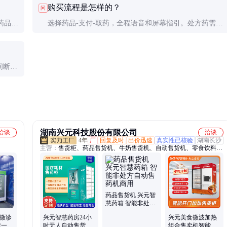
购买流程是怎样的？
问
药品需
选择药品-支付-取药，全程语音和屏幕指引。处方药需先
扫描电子处方二维码。
间断电
湖南兴元科技股份有限公司
洽谈
洽谈
4年
厂
回复及时
出价迅速
真实性已核验
湖南长沙
主营：
售货柜、药品售货机、牛奶售货机、自动售货机、零食饮料贩
卖机、文创盲盒售货机、医用自动售货机、学校自动售货机、景区自
动售货机、冷冻食品售货机、生鲜果蔬售货机、盒饭自动售货机、工
具刀具售货机、美妆用品售货机
药品售货机 兴元智
慧药箱 智能非处方
自动售药机商用
康微诊
兴元智慧药房24小
兴元美食微波加热
康一体
时无人自动售货机
组合售卖机智能无