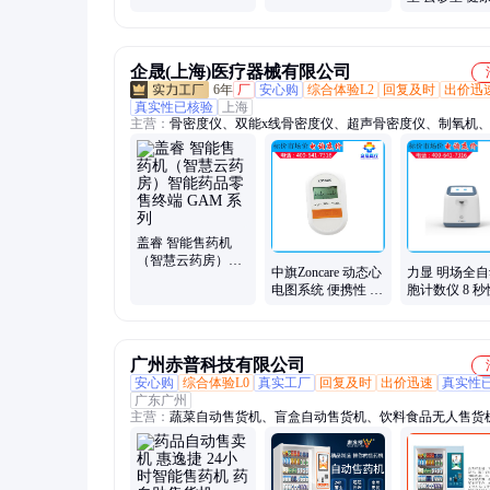
自助购药
机 视频问诊 
测
企晟(上海)医疗器械有限公司
6年
厂
安心购
综合体验L2
回复及时
出价迅
真实性已核验
上海
主营：
骨密度仪、双能x线骨密度仪、超声骨密度仪、制氧机、
除颤仪、麻醉机、电子血压计、微波治疗仪、心电监护仪、血
肺功能仪、眼科激光治疗仪、血氧仪、高分子夹板、血管鞘、
包、喉镜、高压注射器、手术显微镜、听力筛查仪、视力筛查
吸机、牙科综合治疗台、临时起搏器、可视喉镜
盖睿 智能售药机
（智慧云药房）智
中旗Zoncare 动态心
力显 明场全
能药品零售终端
电图系统 便携性 多
胞计数仪 8 
GAM 系列
导联模式 iE95
INCount B100
广州赤普科技有限公司
安心购
综合体验L0
真实工厂
回复及时
出价迅速
真实性
广东广州
主营：
蔬菜自动售货机、盲盒自动售货机、饮料食品无人售货
能售药机、自动售药机、盒饭自动贩卖机、自动售货店、自动
机、售货机、售卖机、校园快递柜、自提柜、无人贩卖机、快
取、药品贩卖机、自动贩卖机、自助贩卖机、饮料贩卖机、自