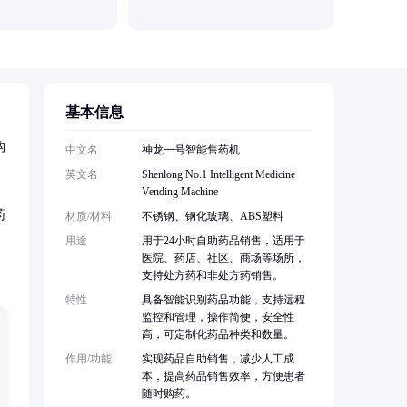
苏州德沃
基本信息
构
中文名
神龙一号智能售药机
英文名
Shenlong No.1 Intelligent Medicine
Vending Machine
药
材质/材料
不锈钢、钢化玻璃、ABS塑料
用途
用于24小时自助药品销售，适用于
医院、药店、社区、商场等场所，
支持处方药和非处方药销售。
特性
具备智能识别药品功能，支持远程
监控和管理，操作简便，安全性
高，可定制化药品种类和数量。
作用/功能
实现药品自助销售，减少人工成
本，提高药品销售效率，方便患者
随时购药。