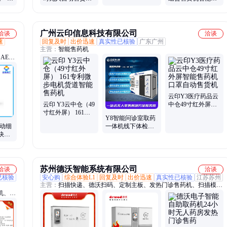
体征监
医院售药耗材智能
人盒饭快餐早餐冷
格子贩卖柜up
冻贩卖机
广州云印信息科技有限公司
洽谈
洽谈
速
回复及时
出价迅速
真实性已核验
广东广州
主营：
智能售药机
AED
糖仪、
急救
仪、呼
云印Y3医疗药品云
云印 Y3云中仓（49
中仓49寸红外屏智
寸红外屏） 161专
能售药机口罩自动
Y8智能问诊室取药
利微步电机货道智
售货机
自动细
一体机线下体检线
能售药机
秒快测
上问诊现场取药售
药机智能药房
苏州德沃智能系统有限公司
洽谈
洽谈
已核验
安心购
综合体验L1
回复及时
出价迅速
真实性已核验
江苏苏州
主营：
扫描快递、德沃扫码、定制主板、发热门诊售药机、扫描模
机、智
块、二维码扫描、便携式蓝牙、自助取药机、扫描枪条码、触摸一体
售菜
机、安卓智慧主板、门诊隔离病房、出入库智能秤、出入库智能秤
递自助
Y1、视觉识别智慧餐台、收银机、药监码高拍仪、药品追溯码扫描
动售货
仪、药品溯源高拍仪、智能柜、药品追溯码一体机、留样柜、食品留