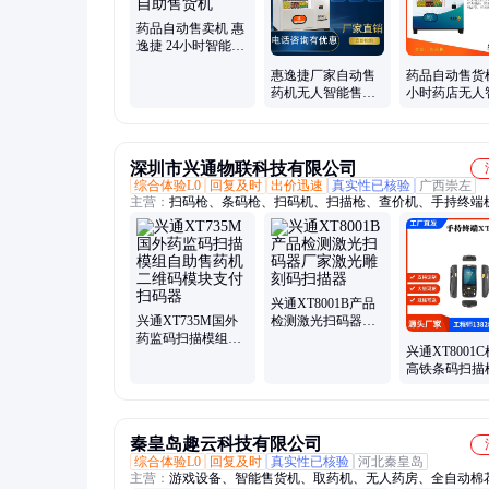
柜、智能取货柜、智能自动售、自动礼品售卖、生鲜自动售卖
自动贩卖、生鲜自动售卖机
药品自动售卖机 惠
逸捷 24小时智能售
药机 药自助售货机
惠逸捷厂家自动售
药品自动售货机
药机无人智能售货
小时药店无人
机24H药房必备销
售药机商用惠
售
厂家
深圳市兴通物联科技有限公司
综合体验L0
回复及时
出价迅速
真实性已核验
广西崇左
主营：
扫码枪、条码枪、扫码机、扫描枪、查价机、手持终端
描模块、扫码引擎、工业扫码枪、工业扫描枪、工业扫码器、
描模块、无线扫码枪、指环扫码枪、固定式扫码器、固定式扫
块、嵌入式扫描模块、触控一体机、工控一体机、扫码平台、
盒、扫码墩
兴通XT8001B产品
兴通XT735M国外
检测激光扫码器厂
药监码扫描模组自
家激光雕刻码扫描
兴通XT8001
助售药机二维码模
器
高铁条码扫描
块支付扫码器
速路收费无线
器批发
秦皇岛趣云科技有限公司
综合体验L0
回复及时
真实性已核验
河北秦皇岛
主营：
游戏设备、智能售货机、取药机、无人药房、全自动棉