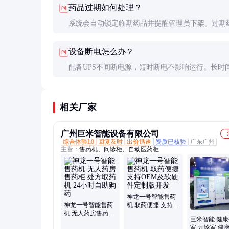
药品过期如何处理？
问
系统会自动锁定临期药品并提醒管理员下架。过期
由专业人员按医疗废物处理规范处置。
设备断电怎么办？
问
配备UPS不间断电源，短时断电不影响运行。长时
会自动锁定，恢复供电后需管理员解锁。
相关厂家
广州巨米智能设备有限公司
综合体验L0
回复及时
出价迅速
资质已核验
广东广州
主营：
售药机、问诊柜、自动医药柜
神龙一号智能售药
神龙一号智能售药
机 取药便捷 支持
机 无人药房售药柜
OEM及软硬件定制
巨米智能 健
处方取药机 24小时
版开发
室 云诊室 健