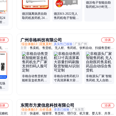
、蔬菜
样秤
德沃电子智能自助
取药机24小时无人
药房发热门诊售药
德沃隔离病房自助
德沃KS-2022无人
24
取药机发药机 24小
售药机电子智能自
智能
时无人药房智能售
助体检在线问诊购
逸捷
药机
药取药柜
广州非格科技有限公司
洽谈
洽谈
综合体验L0
回复及时
真实性已核验
广东广州
机、扫
主营：
售卖机、售货机、无人柜、售药机、饮料自动、扫描售货柜、
工业扫
无人贩卖机、电机配件弹簧、智能共享书柜、零食饮料扫码、双层钢
描模
化玻璃、盲盒售货机、成人用品售货机、格子柜、纸巾售货机、冷冻
支付
售货机、零食饮料售货机、东南亚定制售货机、智能售货机、定制售
货机
非格自动售货机智
非格自动售药机53
非格源头厂家 智能
能柜盲盒机售药机
寸高清屏幕大容量
售药机 无人自助医
C机场
生产厂家支持扫码
扫码刷脸取货智能
药售卖机 药品自动
枪高
人脸可定制
AI识别可定制
综合售货机
扫码
东莞市方麦信息科技有限公司
洽谈
洽谈
综合体验L0
出价迅速
资质已核验
广东东莞
花糖机
主营：
快递柜、端管理、售货柜、理疗仪、机方案、婴儿车、共享