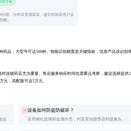
 安全可信
真伪问题，分析其货源渠道、鉴定机制及用户反
判断。
00种药品，大型号可达500种。智能识别精度是关键指标，优质产品误识别
对连锁药店尤为重要。售后服务响应时间也需重点考察，建议选择提供2
万元，高配版可达5万元。
设备如何防盗防破坏？
问
地法规
采用钢化玻璃和金属外壳，内置震动报警器和摄像头。部
买。
分高端型号还配备人脸识别系统。