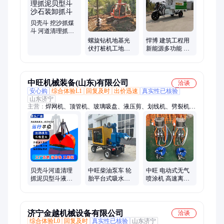
劈裂棒、生物质燃烧机、智能张拉设备、制氮机、污水处理设
备、螺旋钻机、喷砂机、渣浆泵、柴油泵车、液压扳手
贝壳斗 挖沙抓煤
斗 河道清理抓泥
贝型斗 沙石装卸
螺旋钻机地基光
悍博 建筑工程用
抓斗
伏打桩机工地旋
新能源多功能 小
转钻孔机土层引
广告冲洗车
孔设备
中旺机械装备(山东)有限公司
洽谈
安心购
综合体验L1
回复及时
出价迅速
真实性已核验
山东济宁
主营：
焊网机、顶管机、玻璃吸盘、液压剪、划线机、劈裂机、
相贯线切割机、制氮机、劈裂棒、破桩机、喷砂机、蒸汽养护
机、电动叉车、破碎锤、生物质燃烧机、螺旋钻机、打桩机、板
换夹紧器、激光除锈机、柴油泵车、开沟机、压链机
贝壳斗河道清理
中旺柴油泵车 轮
中旺 电动式无气
抓泥贝型斗液压
胎平台式吸水泵
喷涂机 高速离心
回转式贝壳抓斗
自走式抽水车
式内壁喷涂机器
管道内壁器
济宁金越机械设备有限公司
洽谈
综合体验L0
回复及时
真实性已核验
山东济宁