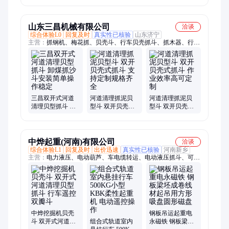
作稳定
吊具
山东三昌机械有限公司
洽谈
综合体验L0
回复及时
真实性已核验
山东济宁
主营：
抓钢机、梅花抓、贝壳斗、行车贝壳抓斗、抓木器、行车
抓、行车棉花抓、行车梅花抓、挖机贝壳斗、旋转抓钢机、机械
抓钢机、挖机配件、抓木机
三昌双开式河道
河道清理抓泥贝
河道清理抓泥贝
清理贝型抓斗 卸
型斗 双开贝壳式
型斗 双开贝壳式
煤抓沙斗安装简
抓斗 支持定制规
抓斗 作业效率高
单操作稳定
格齐全
可定制
中烨起重(河南)有限公司
洽谈
综合体验L1
回复及时
出价迅速
真实性已核验
河南新乡
主营：
电力液压、电动葫芦、车电缆转运、电动液压抓斗、可升
降移动、行车卷筒组、钢丝绳电动、电动卷扬机、单梁起重机、
悬臂起重机、葫芦起重机、缓冲器行车、起重电磁吸盘、起重机
轨道夹、起重机行走端、万向旋转吊环
中烨挖掘机贝壳
钢板吊运起重电
斗 双开式河道清
组合式轨道室内
永磁铁 钢板梁坯