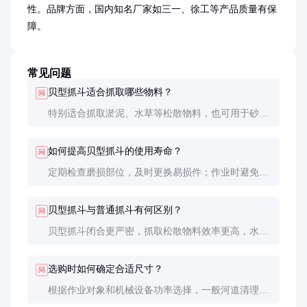
性。品牌方面，国内知名厂家如三一、徐工等产品质量有保
障。
常见问题
贝型抓斗适合抓取哪些物料？
问
特别适合抓取淤泥、水草等松散物料，也可用于砂
石、垃圾等，但不建议用于抓取大型石块或金属物。
如何提高贝型抓斗的使用寿命？
问
定期检查磨损部位，及时更换易损件；作业时避免超
载和硬物撞击；使用后及时清洗并润滑关键部位。
贝型抓斗与普通抓斗有何区别？
问
贝型抓斗闭合更严密，抓取松散物料效率更高，水下
作业阻力更小，特别适合清淤作业。
选购时如何确定合适尺寸？
问
根据作业对象和机械设备功率选择，一般河道清理常
用1-2立方米规格，狭窄区域可选更小尺寸。