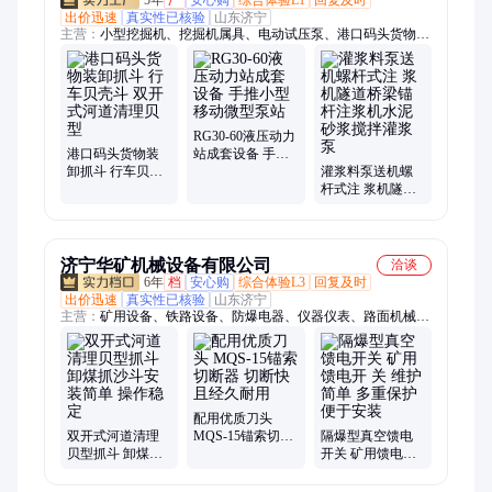
5年
厂
安心购
综合体验L1
回复及时
出价迅速
真实性已核验
山东济宁
主营：
小型挖掘机、挖掘机属具、电动试压泵、港口码头货物装
卸抓斗、洒水喷枪、冲洗卷盘箱、栈桥冲洗器、空气炮、防尘喷
枪、应急救援设备、液压动力站、户外移动照明灯、矿用气动葫
芦、挖机碎草机、JZQ齿轮减速机、电动液压拉马、全自动反冲
洗滤器、全自动除污器、灭火岩粉、阻化剂、工业料仓破拱器、
空气助流器、风幕机、电动打压机、井下用LED显示屏
RG30-60液压动力
港口码头货物装
站成套设备 手推
卸抓斗 行车贝壳
小型移动微型泵
灌浆料泵送机螺
斗 双开式河道清
站
杆式注 浆机隧道
理贝型
桥梁锚杆注浆机
水泥砂浆搅拌灌
浆泵
济宁华矿机械设备有限公司
洽谈
6年
档
安心购
综合体验L3
回复及时
出价迅速
真实性已核验
山东济宁
主营：
矿用设备、铁路设备、防爆电器、仪器仪表、路面机械、
工程机械
配用优质刀头
双开式河道清理
MQS-15锚索切断
隔爆型真空馈电
贝型抓斗 卸煤抓
器 切断快且经久
开关 矿用馈电开
沙斗安装简单 操
耐用
关 维护简单 多重
作稳定
保护 便于安装