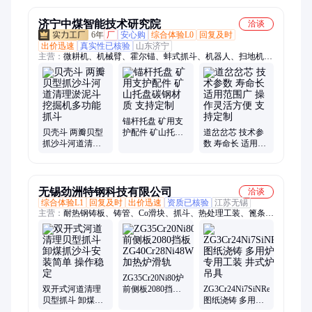
济宁中煤智能技术研究院
洽谈
6年
厂
安心购
综合体验L0
回复及时
出价迅速
真实性已核验
山东济宁
主营：
微耕机、机械臂、霍尔锚、蚌式抓斗、机器人、扫地机、
潜水泵、垃圾车、链锚机、底盘车、洗地机、播种机、扫地车、
机械手、喷灌机、保洁车、大豆种子、立式绞车、农用平移、署
种植机、四轮驱动、液压锚机、电动四轮、液压绞车、技术参数
锚杆托盘 矿用支
贝壳斗 两瓣贝型
护配件 矿山托盘
道岔岔芯 技术参
抓沙斗河道清理
碳钢材质 支持定
数 寿命长 适用范
淤泥斗 挖掘机多
制
围广 操作灵活方
功能抓斗
便 支持定制
无锡劲洲特钢科技有限公司
洽谈
综合体验L1
回复及时
出价迅速
资质已核验
江苏无锡
主营：
耐热钢铸板、铸管、Co滑块、抓斗、热处理工装、篦条、
料框、料盘、锤头、料筐、耐磨板、铸板、铸件、铸铁、铸钢
ZG35Cr20Ni80炉
双开式河道清理
前侧板2080挡板
ZG3Cr24Ni7SiNRe
贝型抓斗 卸煤抓
ZG40Cr28Ni48W5Co5
图纸浇铸 多用炉
沙斗安装简单 操
加热炉滑轨
专用工装 井式炉