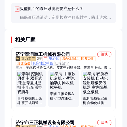
贝型抓斗的液压系统需要注意什么？
问
确保液压油清洁，定期检查油缸密封性，防止进水导
致锈蚀；注意工作压力不要超过额定值。
相关厂家
济宁泰润重工机械有限公司
洽谈
2年
厂
安心购
综合体验L1
回复及时
出价迅速
真实性已核验
山东济宁
主营：
车载式马路吹风机、皮带中部取样器、隧道凿毛机、玻璃
安装机械手、全自动升降柱、液压拔管机、洗车槽、清淤机器
人、龙门压力机、智能套丝机、短管置换、锚索切割机、履带遥
控绳锯机、电动绳锯机、树枝粉碎机、水泥道口板、手动液压剪
扩钳、箱式喷砂机、不锈钢水喷砂机、三滚轴摊铺机、电液推
杆、管道喷涂机器人、无动力吸盘、履带马路切割机
泰润 手推款扒灰
泰润 挖掘机贝壳
机 小型汽油动力
泰润 轻质板安装
斗 双开式河道清
摊灰机 摊平机
机 自动化轻质墙
理贝型抓斗 行车
板安装机器 室内
遥控双瓣斗
隔墙板立板机
济宁市三正机械设备有限公司
洽谈