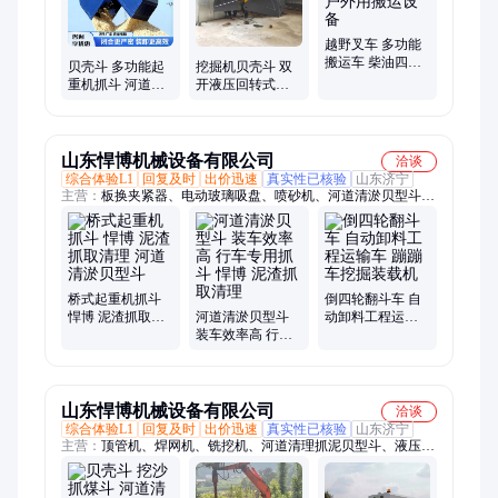
切割机、相贯线切割机、激光切割机
越野叉车 多功能
搬运车 柴油四驱
贝壳斗 多功能起
挖掘机贝壳斗 双
堆高车 户外用搬
重机抓斗 河道清
开液压回转式抓
运设备
理抓泥贝型斗 可
斗 河道清淤贝型
旋转抓淤泥抓设
斗
备
山东悍博机械设备有限公司
洽谈
综合体验L1
回复及时
出价迅速
真实性已核验
山东济宁
主营：
板换夹紧器、电动玻璃吸盘、喷砂机、河道清淤贝型斗、
洗车机、贝壳斗、生物质燃烧机、劈裂机、液压扳手、电动叉
车、打包缠膜机、电磁吸盘、挖机破碎锤、液压抓钢机、墙板安
装机、螺旋钻、翻斗车、液压顶管机、短管置换、智能张拉设
备、喷浆机、液压渣浆泵、钢筋焊网机、激光除锈机、液压打桩
机
桥式起重机抓斗
倒四轮翻斗车 自
悍博 泥渣抓取清
河道清淤贝型斗
动卸料工程运输
理 河道清淤贝型
装车效率高 行车
车 蹦蹦车挖掘装
斗
专用抓斗 悍博 泥
载机
渣抓取清理
山东悍博机械设备有限公司
洽谈
综合体验L1
回复及时
出价迅速
真实性已核验
山东济宁
主营：
顶管机、焊网机、铣挖机、河道清理抓泥贝型斗、液压
剪、平板夯、破碎锤、玻璃吸盘、粉碎钳、劈裂机、等离子切割
机、锚索切割机、扫地车、截桩机、挖机打桩机、板换夹紧器、