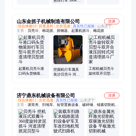
理贝型抓斗 行车
悬挂行车 500KG
成卷线材起吊用
遥控双瓣斗
小型KBK柔性起
方形吸盘圆形磁
重机 电动遥控操
盘
作
山东金抓子机械制造有限公司
洽谈
综合体验L0
回复及时
出价迅速
真实性已核验
山东济宁
主营：
贝壳斗、棉花抓、抓钢器、起重机抓斗、梅花抓
起重机贝壳斗港
工程机械贝壳斗
挖掘机行车属具
口码头货物装卸
旋转双开贝型斗
装沙贝壳斗 河道
行车贝型斗双开
双开合液压回转
清理抓泥贝型斗
式河道清理贝型
式河道清理抓斗
沙石装卸抓斗
抓斗
厂家
济宁鼎东机械设备有限公司
洽谈
综合体验L1
出价迅速
真实性已核验
山东济宁
主营：
滚筒夯、扫地车、短管置换设备、破碎锤、锚索切割机、
破冰机、液压剪、等离子切割机、劈裂机、岩石锯、板换夹紧
器、焊网机、顶管机、皮带取样机、生物质燃烧机、喷砂机、激
光除锈机、制氮机、装载机扫路车、马路吹风机、铣挖机、污水
处理设备、洗车机、截桩机、轨道运输车