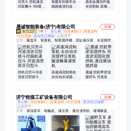
贝壳斗 挖机液压
装载车扫路车水
鼎东金属光纤激
式双瓣斗 360度旋
稳路面清扫设备
光切割机 双驱激
转淤泥抓斗 河道
铲车叉车改扫地
光切割设备 平板
清理抓泥贝型斗
机驾驶式扫路机
激光切割机械
晟诚智能装备(济宁)有限公司
洽谈
1年
厂
安心购
综合体验L1
回复及时
出价迅速
真实性已核验
山东济宁
主营：
吸盘车、制浆机、制浆搅拌桶、双缸液压剪、水泥搅拌
桶、矿灯充电柜、大开口大力剪、玻璃安装机械手
挖机贝壳斗河道
高速涡流制浆机
晟诚 挖机带淤泥
清淤贝型抓斗挖
全自动水泥搅拌
搅拌头 河道淤泥
掘机液压斗 河道
注浆机 隧道帷幕
固化搅拌机 液压
清理双开贝型斗
灌浆机
驱动搅拌器
济宁程煤工矿设备有限公司
洽谈
安心购
综合体验L1
回复及时
出价迅速
真实性已核验
山东济宁
主营：
柴油泵车、制氮机、液压剪、液压顶管机、玻璃吸盘、焊
网机、生物质燃烧机、扫地车、划线机、渣浆泵、打桩机、智能
张拉设备、劈裂机、板换夹紧器、铣挖机、护栏清洗机、抓钢
机、螺旋钻机、劈裂棒、电动绳锯机、液压破拆工具组、等离子