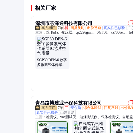
荐SGP30，需要检测极低浓度时考虑CCS811。
相关厂家
深圳市芯泽通科技有限公司
7年
档
回复及时
出价迅速
真实性已核验
广
主营：
丝印a1a、变压器、cp2296gmm、SGP30、ka7806etu、le
平、锂电池、贴片mcu、丝印g3q、bcx5616ta、ax3514asa、cb
sa7527str、tpf144-vr、wm8746eds、丝印cbz、ww1贴片、
pca9535pw、封装bga、74vhc08mx、ws05-4r2p、ssm3j09fu、
rpf09040b、贴片bga、mb15024gp、ssm3k16fv
SGP30 DFN-6 数字
多像素气体传感器
IC芯片空气质量
青岛路博建业环保科技有限公司
7年
厂
安心购
综合体验L1
回复及时
出价迅
真实性已核验
山东青岛
主营：
检测仪、voc测试仪、油烟测试仪、气体检测仪、自动
仪、油烟分析仪、油烟监测仪、大气采样器、水质分析仪、烟
仪、明渠流量计、水质采样器、环境检测仪