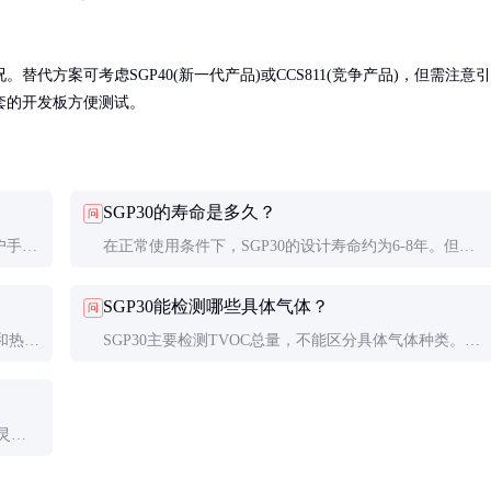
代方案可考虑SGP40(新一代产品)或CCS811(竞争产品)，但需注意引
套的开发板方便测试。
SGP30的寿命是多久？
问
户手动
在正常使用条件下，SGP30的设计寿命约为6-8年。但实
每季
际使用寿命受环境影响较大，在高污染环境中可能缩短至
SGP30能检测哪些具体气体？
问
3-5年。
和热
SGP30主要检测TVOC总量，不能区分具体气体种类。它
避免灰
对甲醛、苯、酒精等常见VOC都有响应，但对CO、CO2
等无机气体不敏感。
1灵敏
监测推