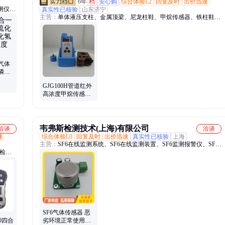
6年
档
安心购
综合体验L2
回复及时
出价迅速
测仪、
真实性已核验
山东济宁
主营：
单体液压支柱、金属顶梁、尼龙柱鞋、甲烷传感器、铁柱鞋、
温恒湿
气动葫芦、除铁器、防跑车装置、玻璃钢支柱、锚杆、U型钢支架、
室仪器
隔爆水袋、电缆挂钩、道岔、马丽散、无压风门、防水密闭门、避难
硐室门、防火栅栏门、风筒、圆环链、三环链、连接环、阻车器、矿
车、平板车
气体
磷化
2气体
GJG100H管道红外
高浓度甲烷传感器
矿用气体传感仪器
韦弗斯检测技术(上海)有限公司
洽谈
洽谈
速
综合体验L0
回复及时
出价迅速
真实性已核验
上海
主营：
SF6在线监测系统、SF6在线监测装置、SF6监测报警仪、SF6
、检测
气体回收装置、SF6气体传感器、变压器数字化油位计、变压器数字
、手持式
式油位计、SF6气体检漏仪、SF6泄漏监测系统、SF6监控报警装置、
od测
SF6监测报警系统、SF6监测报警装置、SF6密度微水监测、SF6泄漏
定仪、电
监控装置、SF6泄漏监测装置、SF6浓度监测装置、SF6密度继电器、
避雷器泄漏电流监测、SF6防护服
SF6气体传感器 恶
60四合
劣环境正常使用结