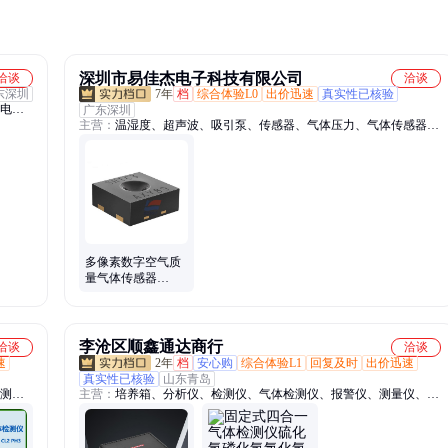
深圳市易佳杰电子科技有限公司
洽谈
洽谈
东深圳
7年
档
综合体验L0
出价迅速
真实性已核验
d电
广东深圳
主营：
温湿度、超声波、吸引泵、传感器、气体压力、气体传感器、
b电容、
pin光电、变送器、相机自动、红外光电、控制设备、线性霍尔、石
油化工、汽车电子
多像素数字空气质
量气体传感器
SGP30-2.5K空气污
染物探测
李沧区顺鑫通达商行
洽谈
洽谈
速
2年
档
安心购
综合体验L1
回复及时
出价迅速
真实性已核验
山东青岛
监测
主营：
培养箱、分析仪、检测仪、气体检测仪、报警仪、测量仪、酸
气分析
度计、风速仪、蓝牙、称重系统、室内检测仪器、甲醛检测、测定
仪、声校准器、酸碱浓度计、流量计、采样器、消解器、机器人、振
动检测分析仪、测试仪、环保第三方检测、环境检测、综合采样器、