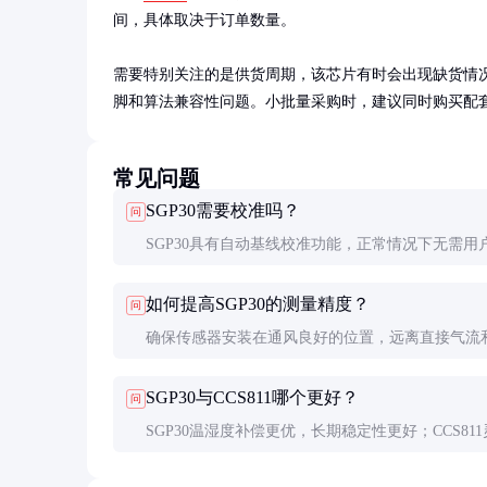
间，具体取决于订单数量。

需要特别关注的是供货周期，该芯片有时会出现缺货情况。替
脚和算法兼容性问题。小批量采购时，建议同时购买配
常见问题
SGP30需要校准吗？
问
SGP30具有自动基线校准功能，正常情况下无需用
校准。但如果在污染环境中长期使用，建议定期(如
如何提高SGP30的测量精度？
问
度)放在洁净空气中进行12小时的自校准。
确保传感器安装在通风良好的位置，远离直接气流
源。定期(建议每月)用压缩空气清洁传感器表面，
SGP30与CCS811哪个更好？
问
尘积聚影响测量。
SGP30温湿度补偿更优，长期稳定性更好；CCS81
度略高但功耗较大。根据应用场景选择，一般室内