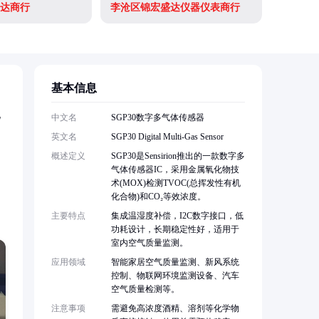
达商行
李沧区锦宏盛达仪器仪表商行
基本信息
化
中文名
SGP30数字多气体传感器
英文名
SGP30 Digital Multi-Gas Sensor
概述定义
SGP30是Sensirion推出的一款数字多
气体传感器IC，采用金属氧化物技
术(MOX)检测TVOC(总挥发性有机
化合物)和CO₂等效浓度。
主要特点
集成温湿度补偿，I2C数字接口，低
功耗设计，长期稳定性好，适用于
室内空气质量监测。
应用领域
智能家居空气质量监测、新风系统
控制、物联网环境监测设备、汽车
空气质量检测等。
注意事项
需避免高浓度酒精、溶剂等化学物