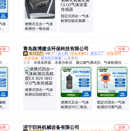
生物安全柜、浊度仪
固定式四合一气体
检测仪硫化氢磷化
气体
便携式五合一气体
氢氯化氢CLO2气体
O
检测仪一氧化碳
浓度传感器
3气体
H2S NH3 SO2 HCN
气体浓度传感器
青岛路博建业环保科技有限公司
洽谈
洽谈
速
6年
厂
安心购
综合体验L1
真实工厂
回复及时
出价迅速
真实性已核验
山东青岛
计、烟
主营：
水质采样器、水质分析仪、烟尘烟气测试仪、气体检测仪、气
报警
体、大气采样器、超声波明渠流量计、恒温恒湿称重系统、个人防护
、水质
包、油气回收检测仪、离心机、蓝牙、光泽度仪、负氧离子检测、摇
、智能
床、微生物快速检测、声校准器、声级计、分析仪、单人防护装备、
移动执法包、采样设备、油烟检测、水质
便携式四合一气体
检测仪高精度EX
H2S NH3 SO2气体
漏检
便携式五合一气体
固定式四合一气体
传感器
式二
检测仪NO二氧化氮
检测仪可燃气硫化
传感
硫化氢可燃气体氧
氢CLO2臭氧气体浓
气气体传感器
度传感器
济宁巨科机械设备有限公司
洽谈
洽谈