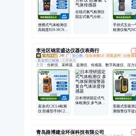
在线式氯气检测仪
固定式氯气分析仪
防爆氯气气体传感
便携式气体检测仪
手持式五合一
器
高精度H2S HCN
检测仪氧气N
NO NO2气体传感
NO2 CL2 PH
器
浓度传感器
李沧区锦宏盛达仪器仪表商行
2年
厂
安心购
综合体验L0
回复及时
出价迅
真实性已核验
江苏南京
主营：
分析仪、采样器、监测仪、传感器、数字风速仪、压力
度计、检测箱、流量计、检测仪、直读仪、速测仪、消解仪、
仪、测油仪、车尾检测、溶解氧仪、流量校准器、恒温加热器
测定仪、表面沾污仪、细菌培养箱、生物培养箱、火焰模拟器
采样仪
日本理研固定式气
体检测仪 多气体探
直读式C2CL4检测
泵吸式泵吸泄
测报警器 复合气体
仪 防爆型手持C2
测报警仪手提
浓度传感器
CL4气体传感器
甲醚气体报警
器
青岛路博建业环保科技有限公司