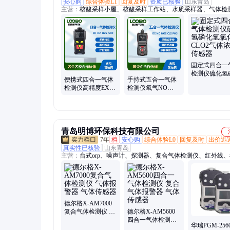
安心购
综合体验L1
回复及时
资质已核验
山东青岛
主营：
核酸采样小屋、核酸采样工作站、水质采样器、气体检
voc气体检测仪、大气采样器、水质检测仪、激光粉尘仪、恒
称重系统、便携式自动水质采样器、便携式明渠流量计、实验
固定式四合一
检测仪硫化氢
便携式四合一气体
手持式五合一气体
氢氯化氢CLO
检测仪高精度EX
检测仪氧气NO
浓度传感器
H2S NH3 SO2气体
NO2 CL2 PH3气体
传感器
浓度传感器
青岛明博环保科技有限公司
7年
档
安心购
综合体验L0
回复及时
出价迅
真实性已核验
山东青岛
主营：
台式orp、噪声计、探测器、复合气体检测仪、红外线
仪、声级仪、测色仪、ysi水质、采样仪、盐度仪、ph滴定仪
ph、便携式ph、ph测量仪、三目反射、ysi电导率、溶解氧仪、c
定仪、ysi酸度计、高压蒸汽、二氧化硅、cod消解仪、bod测
子天平、电阻率仪
德尔格X-AM7000
复合气体检测仪 气
德尔格X-AM5600
体报警器 气体传感
四合一气体检测仪
华瑞PGM-25
器
复合气体报警器 气