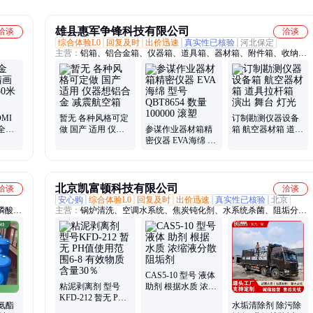
雄县惠军争锋科技有限公司
洽谈
洽谈
综合体验L0
回复及时
出价迅速
真实性已核验
河北保定
主营：
铝箱、铝合金箱、仪器箱、道具箱、器材箱、附件箱、收纳
箱、航空箱、工具箱、电子仪表箱、实验仪器包装箱、消防器材箱、
指挥作业箱、侦查作业箱、勘测仪器包装箱、仪器仪表箱、乐器包装
箱、舞台道具箱、服装道具箱、运输储备箱、通讯设备箱、五金工具
箱、铝合金航空箱、产品展示箱、物资器材箱
MI
暂无 各种风格可定
订制勘测仪器设备
全可
做 国产 适用 仪器
参谋作业器材箱精
箱 航空器材箱 道具
想铝合金 减震航空
密仪器 EVA海绵 型
拉杆箱 演出 舞台
箱
号QBT8654 数量
灯光
100000 滚塑
北京凯富顿科技有限公司
洽谈
洽谈
安心购
综合体验L0
回复及时
出价迅速
真实性已核验
北京
磷酸
主营：
锅炉清洗、空调水系统、焦炭钝化剂、水系统杀菌、阻垢分散
干燥通
剂、洗涤高温水、粉尘抑制剂、脱硫增效剂、在线清洗剂、氧化除藻
提高
剂、杀菌灭藻剂、水系统管道、无二氧化氯、空调冷凝器、金属表面
公斤纸
油污、清除附着藻类、烟气湿法脱硫、高电导反渗透、通风系统清
洗、空调风机盘管、导热油炉清洗、玻璃鳞片胶泥、烟气脱硫脱硝、
锅炉除垢除锈、填料水垢清洗
CAS5-10 型号 液体
粘泥剥离剂 型号
助剂 根据水质 浓缩
KFD-212 暂无 PH
液分散阻垢剂
氨酯
水垢清除剂 除污除
值使用范围6-8 有效