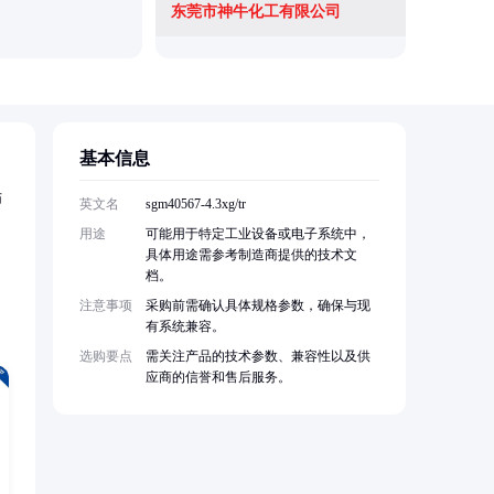
东莞市神牛化工有限公司
洛阳翼源
基本信息
师
英文名
sgm40567-4.3xg/tr
用途
可能用于特定工业设备或电子系统中，
具体用途需参考制造商提供的技术文
档。
注意事项
采购前需确认具体规格参数，确保与现
有系统兼容。
选购要点
需关注产品的技术参数、兼容性以及供
应商的信誉和售后服务。