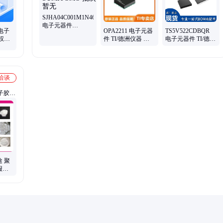
SJHA04C001M1N46
电子元器件
电子
OPA2211 电子元器
TS5V522CDBQR
SUMITOMO 批次
权认
件 TI/德洲仪器 封
电子元器件 TI/德州
暂无
装Tape 批次22+
仪器 封装SOP-24
批号23+
洽谈
子胶、
酪蛋白
途 聚
报价