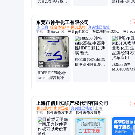
含量20% 执行质量
黑料固化剂 
菌灭藻剂
标准QB 根据水质
泡保温材料硬
钝化缓蚀剂
东莞市神牛化工有限公司
安心购
综合体验L0
回复及时
真实性已核验
主营：
陶氏eva460、三井ppJ105G、石蜡增韧eva220w、三井eva
热熔级eva250、普瑞曼ppj105g
F00950 沙特sabic高
抗冲 高刚性HDPE
现货PP原料
颗粒 薄膜 暂无
MB310U奥地
HDPE FI0750沙特
欧化工 注塑 
sabic 共聚高抗冲高
销 标准料 汽
刚性 暂无 食品包装
薄膜
上海仟佰川知识产权代理有限公司
回复及时
出价迅速
真实性已核验
上海
主营：
软件著作权申请、软件著作权服务