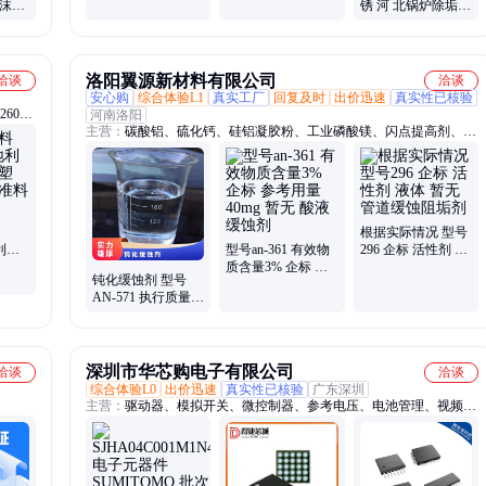
泡沫发
锈 河 北锅炉除垢剂
物质含量30％
泡
资质齐全 凯富顿
洛阳翼源新材料有限公司
洽谈
洽谈
安心购
综合体验L1
真实工厂
回复及时
出价迅速
真实性已核验
260、
河南洛阳
主营：
碳酸铝、硫化钙、硅铝凝胶粉、工业磷酸镁、闪点提高剂、表
面活性剂、耐火材料、水处理原材料
根据实际情况 型号
利北
型号an-361 有效物
296 企标 活性剂 液
品牌经
质含量3% 企标 参
体 暂无 管道缓蚀阻
钝化缓蚀剂 型号
车应用
考用量40mg 暂无
垢剂
AN-571 执行质量标
酸液缓蚀剂
准QB 暂无 根据水
质 含量20%
深圳市华芯购电子有限公司
洽谈
洽谈
综合体验L0
出价迅速
真实性已核验
广东深圳
主营：
驱动器、模拟开关、微控制器、参考电压、电池管理、视频开
关ic、仪表放大器、音频放大器、开关稳压器、数字隔离器、精密放
大器、运算放大器、点火控制器、开关控制器、可编程门阵列、接口
集成电路、电容电阻