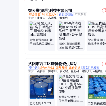
智云腾(深圳)科技有限公司
综合体验L0
回复及时
资质已核验
广东深圳
主营：
镀金头、高清线、数据线
定制 暂无 纸箱+袋
智云腾镀金HD
子 精品代工 增值税
HDMI高清线规格
线高清画质安
10米hdmi高清线
hdmi 线 精品代工
靠30米暂无
暂无 定制 纸箱+袋
子 增值税
洛阳市西工区腾翼物资供应站
安心购
综合体验L2
回复及时
出价迅速
真实性已核验
主营：
碳酸铝、防霉剂、氯化铋、氮化硅、破乳剂、硅酸镁、
铝、化学试剂、抗静电剂、乙酸乙酯、氢氧化镁、焦磷酸钠、
风、次磷酸镁、氯化氢乙醇、氯化氢甲醇、聚丙烯酸钾、闪点
剂、柴油降凝剂、硫代硫酸铵、聚丙烯酰胺、多聚磷酸钠、25
板桶、硫代乙醇酸钠、高分子絮凝剂
含量50% 暂无 PH
值使用范围3.0±1.5
暂无 型号AN-571
二异氰酸酯聚
型号AN-342 空调杀