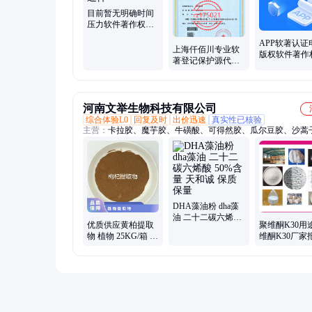
目前暂无明确时间
压力软件著作权可
以考虑普通件
APP软著认证
上海仟佰川专业软
版权软件著作
著登记保护源代码
证 全称代办
全程代办50年有效
河南文举生物科技有限公司
综合体验L0
回复及时
出价迅速
真实性已核验
主营：
卡拉胶、魔芋胶、牛磺酸、可得然胶、瓜尔豆胶、沙蒿
海藻酸钠、纳他酶素、食用明胶、聚丙烯酸钠、甲基纤维素、
酸钠、普鲁兰多糖、乳酸链球菌素、食品级黄原胶
DHA藻油粉 dha藻
油 二十二碳六烯酸
优质供应黄柏提取
聚维酮K30用
50%含量 天和诚 保
物 植物 25KG/箱 麦
维酮K30厂家
质保量
诺斯 暂无 24个月
大力 保质保量
否 国标