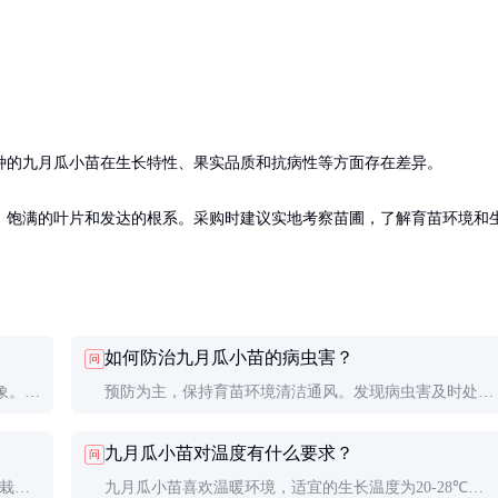
种的九月瓜小苗在生长特性、果实品质和抗病性等方面存在差异。

、饱满的叶片和发达的根系。采购时建议实地考察苗圃，了解育苗环境和
如何防治九月瓜小苗的病虫害？
问
象。解
预防为主，保持育苗环境清洁通风。发现病虫害及时处
以使用
理，可使用生物农药或低毒化学农药，但要注意浓度和使
九月瓜小苗对温度有什么要求？
问
用方法，避免伤害小苗。
移栽前
九月瓜小苗喜欢温暖环境，适宜的生长温度为20-28℃。