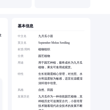
基本信息
敏
中文名
九月瓜小苗
英文名
September Melon Seedling
材质/用料
植物组织
、
分类
园艺植物
用途
用于园艺种植，最终成长为九月瓜
植物，果实可食用或观赏。
特性
生长初期需精心管理，对光照、水
分和温度较为敏感，适宜在温暖湿
润环境中培育。
风格
自然、田园
发展历史
九月瓜作为一种传统园艺植物，其
种植历史可追溯至古代，小苗培育
技术随着现代农业技术的发展不断