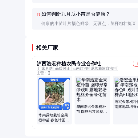
要进行炼苗，让小苗逐渐适应外界环境，提高成活
如何判断九月瓜小苗是否健康？
问
健康的小苗叶片颜色鲜绿、无斑点，茎秆粗壮挺直
白色发达。如果发现叶片发黄、萎蔫或根系发黑，
生长不良或病害的表现。
相关厂家
泸西浩宏种植农民专业合作社
厂家直供
品质保证
云南红河哈尼族彝族自治州
主营：
[]
浩宏金果榄种
华南浩宏金果榄种
南露地栽培春
苗 圆球形常绿观叶
观叶苗木 株高
华南露地栽培金果
露地栽培 规格齐全
径0.55
榄种苗 春色叶圆球
绿化苗木
形常绿苗木 土球
12cm株高61cm