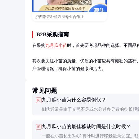
泸西浩宏种植农民专业合作社
B2B采购指南
在采购
九月瓜小苗
时，首先要考虑品种的选择。不同品
其次要关注小苗的质量。优质的小苗应具有健壮的茎秆
产管理情况，确保小苗的健康和活力。
常见问题
九月瓜小苗为什么容易倒伏？
问
倒伏通常是由于光照不足或水分过多导致的徒长现
决方法包括增加光照时间、控制浇水量，必要时可
九月瓜小苗的最佳移栽时间是什么时候？
问
支架支撑小苗。
一般在小苗长出3-4片真叶时进行移栽最为适宜。