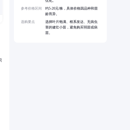
优化。
参考价格区间
约5-20元/株，具体价格因品种和苗
龄而异。
选购要点
选择叶片饱满、根系发达、无病虫
害的健壮小苗，避免购买弱苗或病
苗。
积