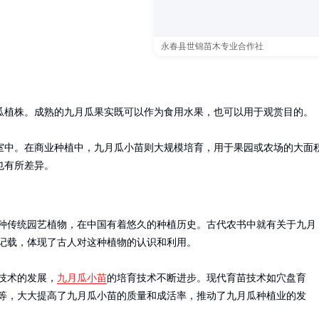
永春县世锦苗木专业合作社
瓜植株。成熟的九月瓜果实既可以作为食用水果，也可以用于观赏目的。

室中。在商业种植中，九月瓜小苗则大规模培育，用于果园或农场的大面
也有所差异。
种传统园艺植物，在中国有着悠久的种植历史。古代农书中就有关于九月
记载，体现了古人对这种植物的认识和利用。

技术的发展，
九月瓜小苗
的培育技术不断进步。现代育苗技术如穴盘育
等，大大提高了九月瓜小苗的质量和成活率，推动了九月瓜种植业的发