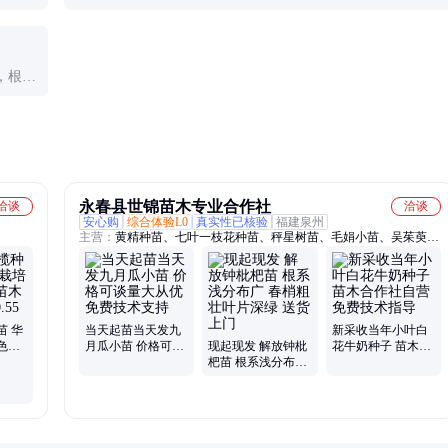
率。
温度低于15℃时生长缓慢，低于10℃可能受冻害，高温超
过35℃也会影响生长。
，根系
可能是
永春县世锦苗木专业合作社
洽谈
洽谈
安心购
综合体验L0
真实性已核验
福建泉州
主营：
黄精种苗、七叶一枝花种苗、秤星树苗、毛娟小苗、吴茱萸
苗、观音串种苗、土茯苓种苗、铁皮石斛种苗、金银花苗、木姜子树
苗、山苍子树苗、毛桃苗、塔松、红花油茶苗、金钱草种苗、板蓝根
种苗、牛大力种苗、五指毛桃种苗、金樱子苗、风流果苗、佛手苗、
白芨苗、大青叶苗、三叉苦苗、白花牛奶苗
苗 华
当天起苗当天发九
新采收当年小叶白
色叶
月瓜小苗 价格可谈
现起现发 解放钟枇
花牛奶种子 苗木合
61地
量大从优 免费技术
杷苗 根系浅分布广
作社自营免费技术
支持
春梢粗壮叶片深绿
指导
送货上门