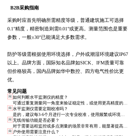
B2B采购指南
采购时应首先明确所需精度等级，普通建筑施工可选择
0.1°精度，精密制造则需0.01°或更高。测量范围也是重要
参数，一般±30°已能满足大多数需求。

防护等级需根据使用环境选择，户外或潮湿环境建议IP67
以上。品牌方面，国际知名品牌如SICK、IFM质量可靠
但价格较高，国内品牌如华中数控、四方电气性价比更
优。
常见问题
问
如何判断水平监测仪的精度？
可通过重复测量同一角度来验证稳定性，或使用更高精度的基
问
水平监测仪需要定期校准吗？
准仪器进行对比测试。正规产品会标明测量精度和重复性指
是的，建议每3-6个月进行一次专业校准，使用频繁或环境恶
标。
问
无线传输功能是否必要？
劣时应缩短校准周期，以确保测量准确性。
对于需要远程监控或多点测量的场景非常有用，能显著提高工
问
户外使用需要注意什么？
作效率。但简单应用可选择基础型号以降低成本。