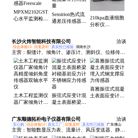
MPXM2102GST1
Sensirion热式流
210kpa血液细胞
心水平监测检测
通差压传感器风
分析仪
仪400KPA压力
SDP32-125PA速
Amphenol压力
传感器Freescale
流量带方向测量
传感器NPA-
长沙火炜智能科技有限公司
洽谈
300B-015D
综合体验L0
回复及时
真实性已核验
湖南长沙
主营：
裂缝计、倾角计、渗压计、测斜仪、位移传感
器、安全监测系统、钢筋计、锚索计、水工电缆线、
钢尺水位计
喜雅振弦式混凝
土木工程监测仪
振弦式应变计混
土表面应变计埋
器厂家倾角计高
凝土表面桥梁衬
入式钢支撑应力
精度倾斜角度传
砌基岩应力计不
传感器
感器双轴水平仪
锈钢应力传感器
广东顺德拓朴电子仪器有限公司
洽谈
安心购
综合体验L0
真实工厂
回复及时
真实性已核验
广东佛山
主营：
智能数显压力表、流量计、风压变送器、静力
水准仪、动态扭矩传感器、温度传感器、位移传感