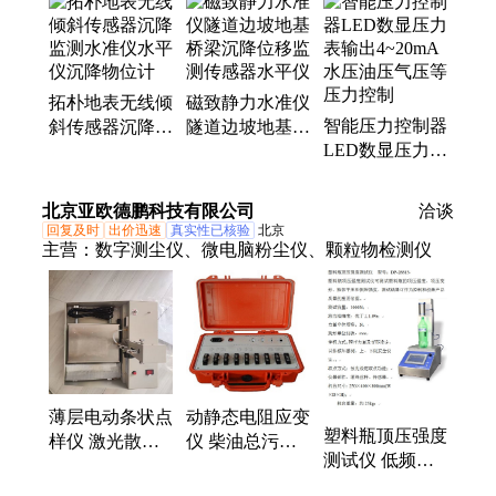
器、称重传感器、扭矩传感器、防腐压力传感器、压
力传感器、差压式静力水准仪、倾角传感器、传感
器、高温压力传感器、无线倾角传感器、静态扭矩传
拓朴地表无线倾
磁致静力水准仪
感器、液位变送器、压力变送器、温度变送器、压力
智能压力控制器
斜传感器沉降监
隧道边坡地基桥
控制器、防爆压力表、防腐压力变送器、位移变送
LED数显压力表
测水准仪水平仪
梁沉降位移监测
器、涡轮流量计
输出4~20mA水
沉降物位计
传感器水平仪
压油压气压等压
北京亚欧德鹏科技有限公司
洽谈
力控制
回复及时
出价迅速
真实性已核验
北京
主营：
数字测尘仪、微电脑粉尘仪、颗粒物检测仪
薄层电动条状点
动静态电阻应变
塑料瓶顶压强度
样仪 激光散射
仪 柴油总污染
测试仪 低频信
法盐雾在线监测
物测定仪 双管
号发生器 机组
传感器 水平旋
石油产品蒸馏测