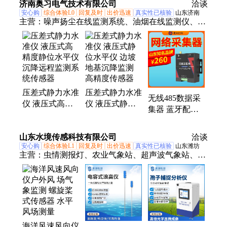
济南奥习电气技术有限公司
制
洽谈
安心购
综合体验L0
回复及时
出价迅速
真实性已核验
山东济南
主营：
噪声扬尘在线监测系统、油烟在线监测仪、水
质监测、温湿度变送器、智慧农业、气象站
压差式静力水准
压差式静力水准
无线485数据采
仪 液压式高精
仪 液压式静位
集器 蓝牙配置
度静位水平仪
水平仪 边坡地
4G输出
沉降远程监测系
基沉降监测 高
LORA/NB远程
山东水境传感科技有限公司
统传感器
精度传感器
洽谈
监控数采仪
安心购
综合体验L1
回复及时
出价迅速
真实性已核验
山东潍坊
主营：
虫情测报灯、农业气象站、超声波气象站、浮
标水质监测站、雨量监测设备、气象监测站、水文监
测站、风速风向仪、负氧离子监测站、土壤墒情监测
站、孢子分析仪、荧光定量PCR检测仪、雨滴谱仪、
农业四情监测设备、非洲猪瘟检测仪、松材线虫病检
测仪、白蚁监测仪、便携式流速仪、生命探测仪、声
海洋风速风向仪