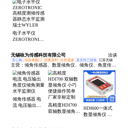
子水平仪、数显测高仪、轮廓粗糙度测量仪、量块比
较仪、表类检查仪、轴类测量仪、测长机、螺纹综合
测量机、垂直度测量
电子水平仪
ZEROTRONIC
高精度测倾传感
器静态水平监测
无锡咏为传感科技有限公司
洽谈
瑞士WYLER
安心购
综合体验L2
回复及时
出价迅速
真实性已核验
江苏无锡
主营：
倾角传感器、数显倾角仪、倾角仪、角度传感
器、测斜仪、倾角开关、电子罗盘
倾角传感器 电
高精度HDI700
流 电压输出角
HDI600一体式
双轴数显倾角仪
度仪倾角测量水
数显倾角仪 电
小巧便捷操作简
平监测仪
子工业级分离式
单 厂家非标定
角度测量检测