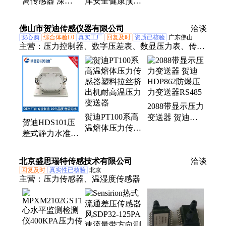
离传感器 深层
库安全健康预警
围护结构报警
水平位移 矿山
固定式测斜仪分
固定式测斜仪分
安全监测 7*24
离传感器 深层
佛山市贺迪传感仪器有限公司
离传感器
洽谈
小时测量
水平位移
安心购
综合体验L0
真实工厂
回复及时
资质已核验
广东佛山
主营：
压力控制器、数字压差表、数显压力表、传感
器、数量仪表、数显液压开关
2088带显示压力
贺迪PT100系高
变送器 贺迪
贺迪HDS101压
温熔体压力传感
HDP862防爆压
差式静力水准仪
器塑料拉丝挤出
力变送器RS485
水平沉降仪桥墩
机耐高温压力变
地表监测传感器
北京盛思瑞特传感技术有限公司
送器
洽谈
回复及时
真实性已核验
北京
主营：
压力传感器、温湿度传感器