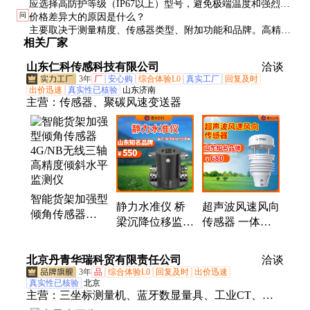
应选择高防护等级（IP67以上）型号，避免极端温度和强烈阳
问
价格差异大的原因是什么？
光直射，必要时加装防护罩。
主要取决于测量精度、传感器类型、附加功能和品牌。高精度
相关厂家
MEMS传感器设备价格通常较高，但性能更稳定可靠。
山东仁科传感科技有限公司
洽谈
3年
厂
安心购
综合体验L0
真实工厂
回复及时
出价迅速
真实性已核验
山东济南
主营：
传感器、聚碳风速变送器
智能货架加强型
静力水准仪 桥
超声波风速风向
倾角传感器
梁沉降位移监测
传感器 一体式
4G/NB无线三轴
传感器 压差式
超 声波气象仪
高精度倾斜水平
水 准仪水平仪
器 高精度风 速
北京丹青华瑞科贸有限责任公司
监测仪
洽谈
隧道边坡
风向仪
3年
品
综合体验L0
回复及时
出价迅速
真实性已核验
北京
主营：
三坐标测量机、蓝牙数显量具、工业CT、电