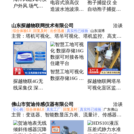
纹记录仪、能见度监测站、二次供水水质监测设备、
电容式浪高仪
孢子捕捉仪 全
户外风 场气象
光伏气象站、组串电源、雷电预警系统
造波水池波浪测
自动孢子捕捉分
监测 螺旋桨式
量仪 实验水池
析仪 水境SJ-
传感器 水平风
测量 水境传感
BZ3 智慧农田
山东探越物联网技术有限公司
场测量
洽谈
SJ-LG100
孢子捕捉系统
综合体验L0
回复及时
出价迅速
真实性已核验
山东淄博
主营：
塔机可视化、塔吊可视化、塔机监控、高支模
监测、4G无线倾角传感器、大体积混凝土测温仪、
GNSS监测站、卸料平台安全监测、深基坑监测、危
房监测、黑匣子、防碰撞装置、升降机安全辅助、塔
机可视化安全检测系统、智慧工地、临边防护
智慧工地可视化
数据存储16G 数
探越物联4G无
探越物联网塔吊
据可对接各地住
线采集仪 深层
可视化盲区监控
建平台
水平位移监测老
三限位品牌定制
旧小区 配套传
佛山市贺迪传感仪器有限公司
洽谈
感器4G传输
安心购
综合体验L0
真实工厂
回复及时
真实性已核验
广东佛山
主营：
变送器、智能数显压力表、流量计、传感器、
静力水准仪、动态扭矩传感器、温度传感器、位移传
感器、称重传感器、扭矩传感器、防腐压力传感器、