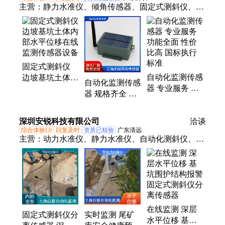
主营：
静力水准仪、倾角传感器、固定式测斜仪、沉
降监测系统、结构健康自动化监测系统、深基坑监测
系统、加速度传感器、数字渗压计、渗压计
固定式测斜仪
自动化监测传感
边坡基坑土体内
自动化监测传感
器 专业服务 功
部水平位移在线
器 规格齐全 售
能全面 性价比
监测传感器设备
后安心 定制加
高 国标执行标
工 品牌信誉好
深圳安锐科技有限公司
准
洽谈
综合体验L0
回复及时
资质已核验
广东清远
主营：
动力水准仪、静力水准仪、自动化测斜仪、倾
角传感器、自动化监测系统、自动测斜仪、沉降观测
系统
在线监测 深层
固定式测斜仪分
实时监测 尾矿
水平位移 基坑