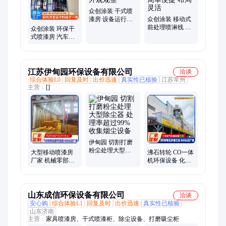
外壳喷粉线、积放输送平移线、喷粉涂装流水线、粉末喷涂生产
线
众创涂装 干式喷
漆房 设备运行低
众创涂装 移动式
噪静音 外观规整
前处理喷淋线 耗
众创涂装 环保干
材更换简单便捷
式喷漆房 汽车钣
布局灵活
喷无尘作业房 运
行稳定
江苏伊甸园环保设备有限公司
洽谈
综合体验L0
回复及时
出价迅速
真实性已核验
江苏常州
主营：
[]
伊甸园 切割打磨
粉尘处理大型除
大型移动喷漆房
沸石转轮 CO一体
尘器 处理率超过
厂家 机械零部件
机环保设备 化工
99% 收集烟尘设
制造喷涂废气处
制药涂装有机废
备
理环保油漆房生
气达标排放方案
产厂
设计
山东成信环保设备有限公司
洽谈
安心购
综合体验L1
回复及时
出价迅速
真实性已核验
山东济南
主营：
家具喷漆房、干式喷漆柜、除尘设备、打磨吸尘柜