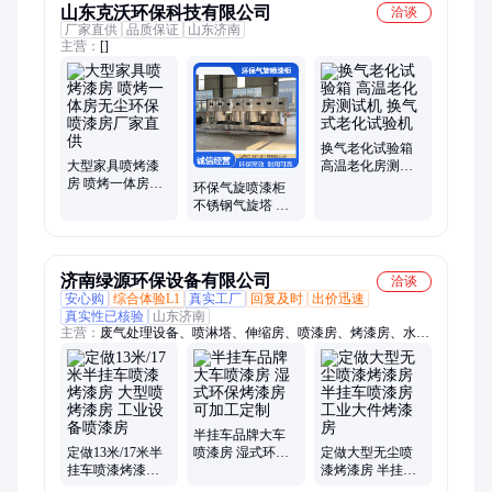
山东克沃环保科技有限公司
洽谈
厂家直供
品质保证
山东济南
主营：
[]
换气老化试验箱
大型家具喷烤漆
高温老化房测试
房 喷烤一体房无
机 换气式老化试
环保气旋喷漆柜
尘环保喷漆房厂
验机
不锈钢气旋塔 混
家直供
动喷淋净化塔
济南绿源环保设备有限公司
洽谈
安心购
综合体验L1
真实工厂
回复及时
出价迅速
真实性已核验
山东济南
主营：
废气处理设备、喷淋塔、伸缩房、喷漆房、烤漆房、水帘
喷漆柜、干式喷漆柜、喷塑设备、除尘设备、活性炭箱、UV光
氧设备
半挂车品牌大车
定做13米/17米半
喷漆房 湿式环保
定做大型无尘喷
挂车喷漆烤漆房
烤漆房 可加工定
漆烤漆房 半挂车
大型喷烤漆房 工
制
喷漆房 工业大件