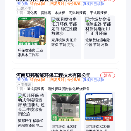
安心购
综合体验L1
回复及时
出价迅速
真实性已核验
山东济南
主营：
固化房、喷淋塔、水旋柜、高温烤漆房、干式喷漆柜、家
具喷烤漆房、汽车喷烤漆房、喷漆房、工业高温烤漆房、除尘设
备、袋除尘器、焊烟除尘器、脉冲吸尘器、喷塑回收机、移动伸
缩房、电捕焦油器、静电除尘器、空气净化设备、活性炭环保
箱、催化燃烧设备、工业喷涂设备、静电喷塑设备、催化燃烧一
体机、高温房、除尘器
家具喷漆房 汇升
垃圾焚烧湿电除
环保 节能 定制 稳
尘器 节能 材质优
定性能故障少
选耐用 厂 汇升环
环保喷漆房 工业
保
家具木工汽车专
用喷漆设备源头
厂家
河南贝邦智能环保工程技术有限公司
洽谈
安心购
综合体验L1
回复及时
出价迅速
真实性已核验
河南郑州
主营：
湿式喷漆房、活性炭吸脱附催化燃烧设备
贝邦环保 移动式
伸缩喷漆房 轨道
贝邦环保 涂装喷
贝邦环保RCO催
驱动 超长工件喷