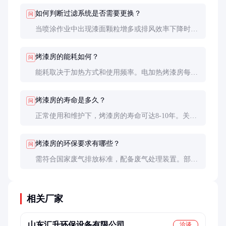
道；燃油加热适合无燃气供应的地区，但需定期补充
如何判断过滤系统是否需要更换？
问
燃油。
当喷涂作业中出现漆面颗粒增多或排风效率下降时，
可能是过滤材料堵塞，需及时更换。建议每3个月检
查一次过滤材料。
烤漆房的能耗如何？
问
能耗取决于加热方式和使用频率。电加热烤漆房每小
时约耗电30-50度，燃气加热约消耗燃气5-10立方米。
节能型设备可降低20-30%的能耗。
烤漆房的寿命是多久？
问
正常使用和维护下，烤漆房的寿命可达8-10年。关键
部件如加热器和控制系统可能需要更频繁的维护或更
换。
烤漆房的环保要求有哪些？
问
需符合国家废气排放标准，配备废气处理装置。部分
地区的环保部门还要求安装VOCs（挥发性有机物）
监测设备，确保排放达标。
相关厂家
山东汇升环保设备有限公司
洽谈