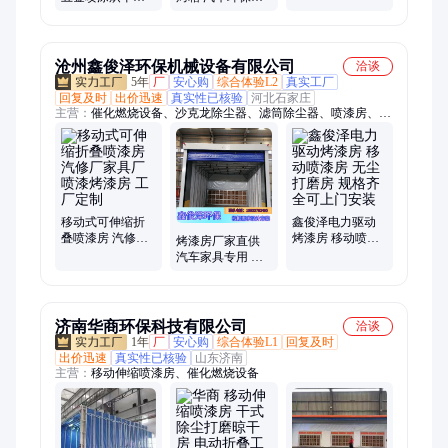
环保型喷漆房 电
漆设备喷涂设备
耗
加热喷漆
可定制
沧州鑫俊泽环保机械设备有限公司
洽谈
5年
厂
安心购
综合体验L2
真实工厂
回复及时
出价迅速
真实性已核验
河北石家庄
主营：
催化燃烧设备、沙克龙除尘器、滤筒除尘器、喷漆房、布
袋除尘器、斗式提升机、仓顶除尘器、脱硫塔、塑烧板除尘器、
电捕焦油器、pp喷淋塔、湿式静电除尘器、活性炭吸附箱、静电
除油装置、按需定做、卧式酸雾净化塔、在线监测设备、气旋混
动喷淋塔、粉尘加湿机、打磨除尘工作台、除尘滤芯、螺旋输送
机、无尘散装机、水帘柜
移动式可伸缩折
鑫俊泽电力驱动
叠喷漆房 汽修厂
烤漆房 移动喷漆
烤漆房厂家直供
家具厂喷漆烤漆
房 无尘打磨房 规
汽车家具专用 环
房 工厂定制
格齐全可上门安
保型喷漆房 支持
装
定制尺寸鑫俊泽
环保
济南华商环保科技有限公司
洽谈
1年
厂
安心购
综合体验L1
回复及时
出价迅速
真实性已核验
山东济南
主营：
移动伸缩喷漆房、催化燃烧设备