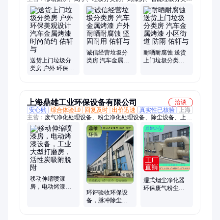
站、垃圾分类亭、轻钢房屋、钢板喷塑垃圾桶、钢木垃圾桶、勾
臂垃圾桶、塑料垃圾桶、钢板桩、铁质分类垃圾桶、果皮箱、户
外公园座椅、铁质垃圾桶、垃圾桶、垃圾箱
诚信经营垃圾分
耐晒耐腐蚀 送货
送货上门垃圾分
类房 汽车金属烤
上门垃圾分类房
类房 户外 环保美
漆 户外 耐晒耐腐
汽车金属烤漆 小
观设计 汽车金属
蚀 坚固耐用 佑轩
区街道 防雨 佑轩
烤漆 时尚简约 佑
与
与
轩与
上海鼎雄工业环保设备有限公司
洽谈
安心购
综合体验L0
回复及时
出价迅速
真实性已核验
上海
主营：
废气净化处理设备、粉尘净化处理设备、除尘设备、上海
移动伸缩喷漆房、催化燃烧设备、喷淋塔、活性炭吸附设备
移动伸缩喷漆
湿式烟尘净化器
房，电动烤漆设
环保废气粉尘净
环评验收环保设
备，工业大型打
化处理 造粒机废
备，脉冲除尘厂
磨房，活性炭吸
气净化设备
家，活性炭吸附
附脱附
脱附设备