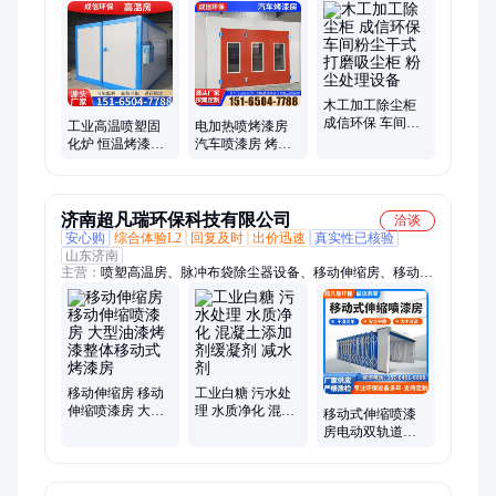
木工加工除尘柜
成信环保 车间粉
工业高温喷塑固
电加热喷烤漆房
尘干式打磨吸尘
化炉 恒温烤漆房
汽车喷漆房 烤漆
柜 粉尘处理设备
五金件喷漆房厂
房 支持定制 符合
家定制
标准
济南超凡瑞环保科技有限公司
洽谈
安心购
综合体验L2
回复及时
出价迅速
真实性已核验
山东济南
主营：
喷塑高温房、脉冲布袋除尘器设备、移动伸缩房、移动式
伸缩喷漆房、移动喷漆房、高温房、高温固化房、工业烤箱、高
温烘干房、脉冲布袋除尘器、布袋除尘器
移动伸缩房 移动
工业白糖 污水处
伸缩喷漆房 大型
理 水质净化 混凝
移动式伸缩喷漆
油漆烤漆整体移
土添加剂缓凝剂
房电动双轨道标
动式烤漆房
减水剂
准无尘晾干打磨
油漆房环保设备
厂