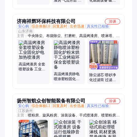
漆房 气流分层 表
化燃烧设备 吸附
涂密闭设施
面涂装专业密闭
脱附活性炭设备
空间
喷漆房废气处理
济南祥辉环保科技有限公司
洽谈
安心购
综合体验L0
回复及时
出价迅速
真实性已核验
山东济南
主营：
中央除尘、布袋除尘、打磨柜、高温烤漆房、喷淋塔、环
保设备
高温烤漆房 全套
喷塑设备 工业固
化炉电加热喷漆
高温烤漆房静电
除尘滤芯 喷砂净
房
喷涂塑粉固化炉
化过滤筒 过滤粉
粉末烘干工业烤
尘 厂家供应 空气
箱环保全套喷塑
净化设备
设备
扬州智航众创智能装备有限公司
洽谈
安心购
综合体验L1
回复及时
出价迅速
真实性已核验
江苏扬州
主营：
喷粉房、旋风粉房、涂装设备、干式喷漆房、喷塑粉房、
前处理线、喷淋流水线、自动喷粉线、喷粉流水线、处理喷淋
线、大旋风滤芯、涂装电泳线、回收喷塑房、喷粉生产线、表面
处理设备、前处理生产线、二级回收系统、逆流漂洗技术、家电