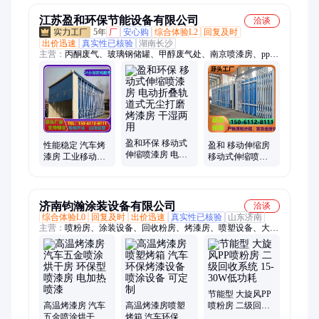
定
供
江苏盈和环保节能设备有限公司
洽谈
5年
厂
安心购
综合体验L2
回复及时
出价迅速
真实性已核验
湖南长沙
主营：
丙酮废气、玻璃钢储罐、甲醇废气处、南京喷漆房、pp废
气喷淋塔、玻璃钢喷淋塔、废气净化设备、活性炭吸附罐、玻璃
钢洗涤塔、车间废气治理、玻璃钢冷却塔、活性炭吸附塔、玻璃
钢酸雾塔、废气净化处理、净化环保设备
盈和环保 移动式
性能稳定 汽车烤
盈和 移动伸缩房
伸缩喷漆房 电动
漆房 工业移动油
移动式伸缩喷漆
折叠轨道式无尘
膜喷漆房 全自动
房 无尘打磨房 大
打磨烤漆房 干湿
半自动可选 盈和
型工业家具烤漆
两用
环保
房
济南钧瀚涂装设备有限公司
洽谈
综合体验L0
回复及时
出价迅速
真实性已核验
山东济南
主营：
喷粉房、涂装设备、回收粉房、烤漆房、喷塑设备、大旋
风粉房、喷涂流水线、大旋风喷粉房、pp喷粉房
节能型 大旋风PP
高温烤漆房 汽车
高温烤漆房喷塑
喷粉房 二级回收
五金喷涂烘干房
烤箱 汽车环保烤
系统 15-30W低功