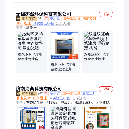
业设备喷漆房
烤漆房
无锡杰然环保科技有限公司
洽谈
2年
厂
安心购
综合体验L0
回复及时
出价迅速
真实性已核验
江苏无锡
主营：
喷漆房
杰然环保 汽车钣
双规双驱动 汽车
金喷漆烤漆房 生
钣金喷漆烤漆房
产效率高 漆面光
运行稳定 杰然
杰然环保 汽车钣
洁
金喷漆烤漆房 双
规双驱动 铸造行
业用 运行稳定
济南海栾科技有限公司
洽谈
3年
档
安心购
综合体验L0
真实工厂
回复及时
出价迅速
真实性已核验
山东济南
主营：
布袋除尘器、打磨台、泄爆片、水旋喷漆柜、火花捕捉
器、湿式文丘里除尘器、火花探测器、无焰泄爆装置、移动伸缩
房、喷淋塔