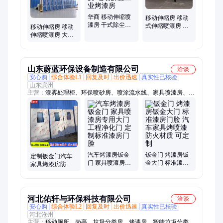
华商 移动伸缩喷
移动伸缩房 移动
漆房 干式除尘打
式伸缩喷漆房 无
移动伸缩房 移动
磨晾干房 电动折
尘打磨房 大型工
伸缩喷漆房 大型
叠工业烤漆房
业家具烤漆房
油漆烤漆整体移
动式烤漆房
山东蔚蓝环保设备制造有限公司
洽谈
安心购
综合体验L1
回复及时
出价迅速
真实性已核验
山东滨州
主营：
漆雾处理柜、环保喷砂房、喷涂流水线、家具喷漆房、固
定烤漆房、单向隔爆阀、工业热风机、活性炭吸附箱、大功率烘
干机、废气处理设备、粉尘净化设备、防爆泄爆装置、木工家具
打磨台
汽车烤漆房钣金
钣金门 烤漆房钣
定制钣金门汽车
门 家具喷漆房专
金大门 标准漆房
家具烤漆房防火
用大门 工程净化
门脸 汽车家具烤
岩棉板无尘喷漆
门 定制标准漆房
喷漆 防火材质 可
设备高温房晾干
门脸
定制
房
河北佑轩与环保科技有限公司
洽谈
安心购
综合体验L2
回复及时
出价迅速
真实性已核验
河北沧州
主营：
移动厕所、岗亭、垃圾分类房、烤漆房、智能垃圾分类驿