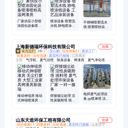
涂、静电喷塑线、喷塑流水线、喷塑环保设备、汽车配件喷涂、
自动喷涂生产线、大型涂装生产线、电泳喷涂流水线、自动喷涂
流水线、静电粉末喷涂线、电泳设备
厂家供应小型喷
喷涂设备 喷塑流
不锈钢喷塑流水
涂固化设备喷漆
水线 静电喷涂线
线 喷塑喷粉设备
喷粉高温烤漆房
设备 工艺品涂装
环保静电喷塑设
设备
备工艺品涂装设
备
上海新德瑞环保科技有限公司
洽谈
2年
厂
安心购
综合体验L1
真实工厂
回复及时
出价迅速
真实性已核验
江苏南京
主营：
气浮机、废气治理、除臭设备、烤漆房、废气净化塔、废
气净化器、污水处理设备、玻璃钢喷淋塔、废气净化设备、催化
燃烧设备、粉尘处理设备、废气净化装置、废水净化装置、废水
处理设备、污水净化装置、废气净化处理、废气催化燃烧
电焊废气处理设
移动伸缩房 移动
焊接烟尘处理 活
备 pp喷淋塔 活性
式伸缩喷漆房 无
性炭吸附塔 填料
炭吸附罐 应用范
尘打磨房 大型工
塔 废气处理环保
围广 净化效率高
业家具烤漆房新
设备厂家 一对一
德瑞
服务
山东天造环保工程有限公司
洽谈
综合体验L1
回复及时
出价迅速
真实性已核验
山东济宁