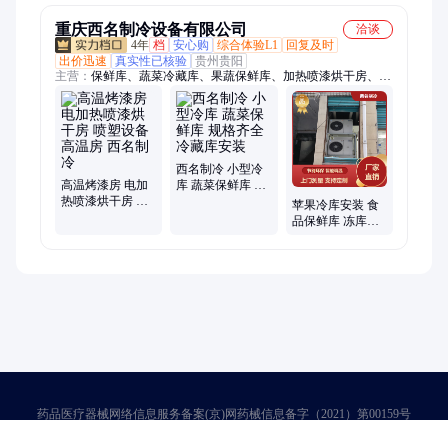
重庆西名制冷设备有限公司
洽谈
4年
档
安心购
综合体验L1
回复及时
出价迅速
真实性已核验
贵州贵阳
主营：
保鲜库、蔬菜冷藏库、果蔬保鲜库、加热喷漆烘干房、医
用冷库、冷冻库
西名制冷 小型冷
高温烤漆房 电加
库 蔬菜保鲜库 规
热喷漆烘干房 喷
格齐全 冷藏库安
苹果冷库安装 食
塑设备 高温房 西
装
品保鲜库 冻库厂
名制冷
家定制 智能调温
西名制冷
药品医疗器械网络信息服务备案(京)网药械信息备字（2021）第00159号
京ICP证030173号
京公网安备11000002000001号