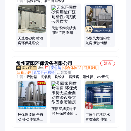
主营：
喷漆设备、废气处理设备
天造环保喷砂房
用途广泛 耐磨性
和抗疲劳强度大
天造喷砂房 喷漆
小型风力循环喷
房环保处理设备
丸房 新款钢板抛
烤漆房源头厂家
丸机 全自动手动
支持定制
两用 密封效果好
常州蓝阳环保设备有限公司
洽谈
8年
厂
安心购
综合体验L2
回复及时
出价迅速
真实性已核验
江苏常州
主营：
吸附箱、光氧机、烧设备、喷漆房、活性炭、voc废气、
注塑机、玻璃钢、水喷淋、除尘器、rto设备、处理机、除漆雾、
旋流塔、喷淋塔、吸附塔、vocs废气、喷涂废气、除烟除尘、蓝
阳环保、除尘设备、油漆废气、粉尘处理、工业废气、除尘粉尘
蓝阳家具喷烤漆
房 环保烤漆房无
环保喷漆房 全自
厂家生产移动水
尘全自动喷漆设
动 移动伸缩烤漆
帘喷漆房 伸缩房
备大型固定喷漆
房 占地少工业废
打磨烤漆房 净化
房
气处理设备 可制
设备 蓝阳厂家直