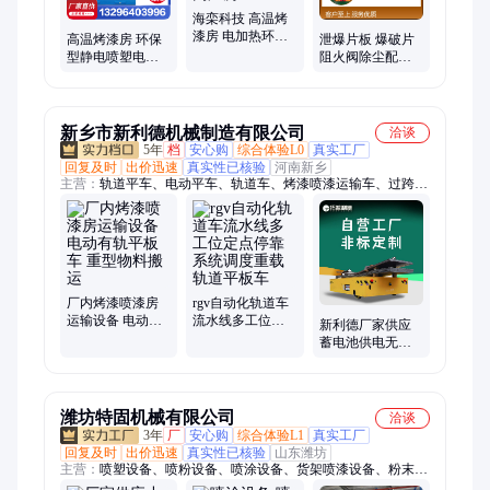
海栾科技 高温烤
漆房 电加热环保
高温烤漆房 环保
泄爆片板 爆破片
型 静电塑粉烤房
型静电喷塑电烤
阻火阀除尘配件
喷漆高温房
箱设备燃气电加
无焰泄放装置隔
热固化炉工业喷
爆阀火星探测
涂
新乡市新利德机械制造有限公司
洽谈
5年
档
安心购
综合体验L0
真实工厂
回复及时
出价迅速
真实性已核验
河南新乡
主营：
轨道平车、电动平车、轨道车、烤漆喷漆运输车、过跨
车、转运车、平板车、地平车、电动平板车、钢包车、平台车、
牵引车、AGV、RGV、RGV小车、运输车、无轨平车、自动化
小车、轨道穿梭小车、搬运车
厂内烤漆喷漆房
rgv自动化轨道车
运输设备 电动有
流水线多工位定
新利德厂家供应
轨平板车 重型物
点停靠系统调度
蓄电池供电无轨
料搬运
重载轨道平板车
平板车室外厂区
模具转运电动地
平车
潍坊特固机械有限公司
洽谈
3年
厂
安心购
综合体验L1
真实工厂
回复及时
出价迅速
真实性已核验
山东潍坊
主营：
喷塑设备、喷粉设备、喷涂设备、货架喷漆设备、粉末喷
漆设备、护栏喷漆设备、断桥铝喷漆设备、涂装设备、静电喷