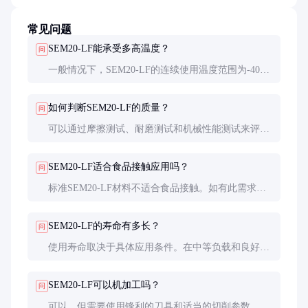
常见问题
SEM20-LF能承受多高温度？
问
一般情况下，SEM20-LF的连续使用温度范围为-40°C
至120°C。短期可承受更高温度，但长期高温会影响
材料性能。
如何判断SEM20-LF的质量？
问
可以通过摩擦测试、耐磨测试和机械性能测试来评估
质量。建议查看厂家提供的第三方检测报告，并进行
小批量试用。
SEM20-LF适合食品接触应用吗？
问
标准SEM20-LF材料不适合食品接触。如有此需求，
需要特别定制食品级版本，并确保符合相关安全标
准。
SEM20-LF的寿命有多长？
问
使用寿命取决于具体应用条件。在中等负载和良好维
护情况下，通常可达5-10年。高负载或恶劣环境下寿
命会缩短。
SEM20-LF可以机加工吗？
问
可以，但需要使用锋利的刀具和适当的切削参数。加