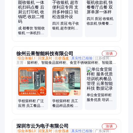
体机、奶茶店收银、二维码扫码、秤重一体机、电子秤一体、生
鲜条码收银、扫码收银银豹、手机收银扫码、商业收款设备、超
市收银设备、食堂刷脸设备、餐饮饭店收银、手机收银软件、收
银软件系统、足疗店收款机、智能收银软件
四川 质冠 收银机
四川 质冠 电子收
收款机 快餐餐厅
成 都餐饮 智能收
银机 超市便利店
点餐 双屏单屏一
银机 一体机扫码
专用 支持多种接
体秤
点餐 后厨云打印
口 轻松连接外设
机 收钱吧 收款二
维码
徐州云果智能科技有限公司
洽谈
综合体验L1
回复及时
出价迅速
真实性已核验
江苏徐州
主营：
留样柜、智能食品留样柜、食堂不锈钢留样柜、智能晨检
机、食品安全快速检测仪、智能留样秤、智能留样柜、厨房留样
机冰箱、留样冰箱、食品留样柜、学校留样柜、餐厅留样柜、带
打印留样柜、单位食堂留样柜、双人登录留样柜、人脸识别留样
柜
单位食堂留样柜
服务优质 培训机
学校留样柜 广泛
学校留样柜 员工
构餐品管理 云果
应用 员工餐品样
餐品样品质检 品
智能科技 数据记
品质检 云果智能
质保证 快速锁鲜
录
科技 样本保存
云果智能科技
深圳市云为电子有限公司
洽谈
综合体验L0
回复及时
出价迅速
真实性已核验
广东深圳