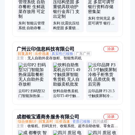
东利 空间充足 多
东利 智能云管理
东利 抗震抗压结
层可调节 银行资
系统 自助存餐柜
构坚固 多重锁具
料存储 密集架
生鲜蔬菜存放用
联动护 银行金库
可定制
门 支出定制
广州云印信息科技有限公司
洽谈
回复及时
出价迅速
真实性已核验
广东广州
主营：
无人自助外卖存放柜、智能售药机
云印P2 扫码型32
饮料自助售卖机
云印品牌 P3 21.5
门智能加热保温
云印T5 49寸触摸
寸触摸屏制冷格
取餐柜 无人自助
屏智能售货机 无
子柜售货机 品质
外卖存放柜
人自助贩卖机批
优良 售后完善
发
成都银宝通商务服务有限公司
洽谈
综合体验L0
回复及时
出价迅速
资质已核验
四川成都
主营：
收银机、扫码支付、收银系统、超市自助收银、零食店收
银、手机收银、水果摊收银、服装店收银、移动端收银、收银一