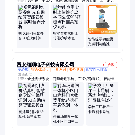
主营：
高拍仪、出库仪、药监码溯源码、数据采集工具、出入库
智能秤、出入库智能秤Y1、视觉识别智慧餐台、药品追溯码扫
描仪、药监码高拍仪、药品监管码扫描机、留样柜、食品留样
秤、收银机
视觉识别智慧餐
智能查重实时上
台 AI自助结算智
传维护成本低医
智能提示功能柔
能云餐 台 实时营
院S03药械码扫描
光照明与瞄准灯
养分析
高拍仪元驰
药企S03药品码处
理高拍仪元驰
西安翔顺电子科技有限公司
洽谈
安心购
综合体验L0
回复及时
出价迅速
真实性已核验
陕西西安
主营：
食堂售饭系统、门禁考勤系统、车牌识别系统、智能卡制
作
学校工厂餐厅一
视觉识别快餐结
卡通刷卡系统 智
算机 智慧食堂饭
停车场道闸一体
能IC卡消费机售
堂菜品识别 AI自
机小区门口栏杆
饭机
助结算智能云餐
门禁收费系统起
台
落杆车牌识别一