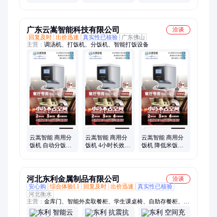
点餐团餐系统
脸识别快速核验
统 澡堂洗澡热水
按需取餐减少浪
表 淋浴收费系统
费
厂家
广东云嵩智能科技有限公司
洽谈
回复及时
出价迅速
真实性已核验
广东佛山
主营：
调汤机、打饭机、分饭机、智能打饭设备
云嵩智能 商用分
云嵩智能 商用分
云嵩智能 商用分
饭机 自动分饭提
饭机 4小时长效保
饭机 降低米饭损
高出餐效率 超低
鲜 无需值守 轻社
耗 提升餐饮门店
功率低耗高效
交餐门店必备神
运营效率
器
河北东利金属制品有限公司
洽谈
安心购
综合体验L1
回复及时
出价迅速
真实性已核验
河北衡水
主营：
金库门、智能外卖取餐柜、学生课桌椅、自助存餐柜、档
案密集柜、智能枪柜、智能储物柜