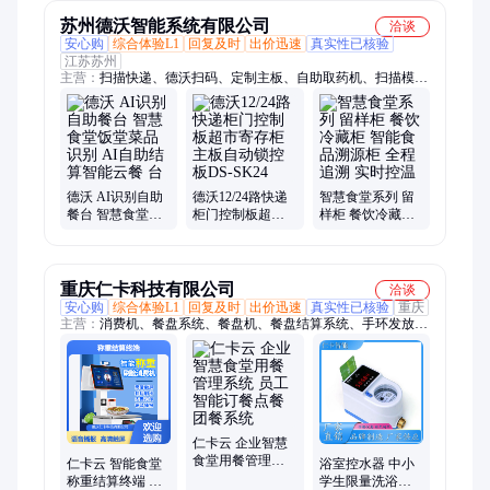
体机
苏州德沃智能系统有限公司
洽谈
安心购
综合体验L1
回复及时
出价迅速
真实性已核验
江苏苏州
主营：
扫描快递、德沃扫码、定制主板、自助取药机、扫描模
块、二维码扫描、便携式蓝牙、扫描枪条码、触摸一体机、安卓
智慧主板、门诊隔离病房、出入库智能秤、出入库智能秤Y1、
视觉识别智慧餐台、收银机、药监码高拍仪、药品追溯码扫描
仪、药品溯源高拍仪、智能柜、药品追溯码一体机、留样柜、食
品留样秤
德沃 AI识别自助
德沃12/24路快递
智慧食堂系列 留
餐台 智慧食堂饭
柜门控制板超市
样柜 餐饮冷藏柜
堂菜品识别 AI自
寄存柜主板自动
智能食品溯源柜
助结算智能云餐
锁控板DS-SK24
全程追溯 实时控
台
温
重庆仁卡科技有限公司
洽谈
安心购
综合体验L1
回复及时
出价迅速
真实性已核验
重庆
主营：
消费机、餐盘系统、餐盘机、餐盘结算系统、手环发放
机、学校食堂刷卡机、车牌识别系统、人脸刷卡机、消费系统、
人脸消费机、智能刷卡机、智能场馆系统、手环回收机、动态人
脸识别消费机、人脸门禁系统、售票系统、人脸识别消费系统、
饭堂刷卡机、手环机、扫码消费机、停车场收费系统、校园一卡
通、手机订餐系统、校园一卡通系统
仁卡云 企业智慧
食堂用餐管理系
仁卡云 智能食堂
浴室控水器 中小
统 员工智能订餐
称重结算终端 人
学生限量洗浴系