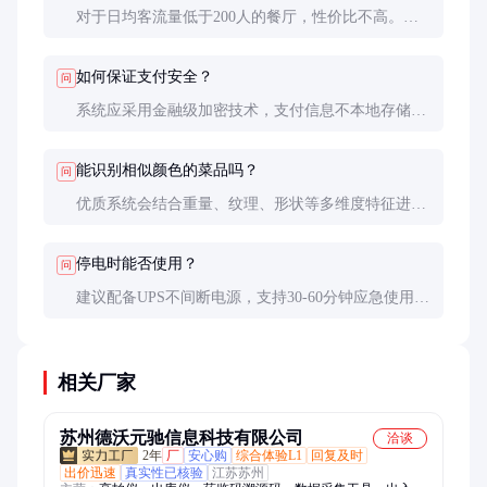
对于日均客流量低于200人的餐厅，性价比不高。建
议考虑简化版或租赁方式，降低初期投入成本。
如何保证支付安全？
问
系统应采用金融级加密技术，支付信息不本地存储，
直接与银行或第三方支付平台对接，确保资金安全。
能识别相似颜色的菜品吗？
问
优质系统会结合重量、纹理、形状等多维度特征进行
识别。对于极易混淆的菜品，可设置RFID标签辅助识
别。
停电时能否使用？
问
建议配备UPS不间断电源，支持30-60分钟应急使用。
长时间停电需切换至人工记账模式。
相关厂家
苏州德沃元驰信息科技有限公司
洽谈
2年
厂
安心购
综合体验L1
回复及时
出价迅速
真实性已核验
江苏苏州