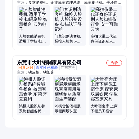
主营：
食堂消费机、企业班车管理系统、班车刷卡机、手环自助
收发机、食堂人脸消费机、电子学生证、食堂刷卡机、公交刷卡
机、校园一卡通、班车人脸机、校车刷卡机、校园接送管理系
统、智能电子学生证、云消费平台、水控机、人脸团餐机
人脸智能消费机
门禁识别访客机
高拍仪带二代证
适用于学校 扫码
梯控人脸机 人脸
身份证识别人脸
刷脸 智慧餐台 云
识别设备 扫描认
扫描仪行业 安全
为电子
证登记机
可靠 云为
东莞市大叶钢制家具有限公司
洽谈
回复及时
真实性已核验
广东东莞
主营：
铁皮柜、铁架床
鸿棋人脸识别餐
鸿棋货架酒柜展
大叶宿舍床 上床
系统智能备餐台
示柜商场珠宝店
下柜员工宿舍床
校园智慧食堂 东
商用展柜钢制材
配套床双层铁床
莞 环云直销
质店面生产装配
学生寝室床家具