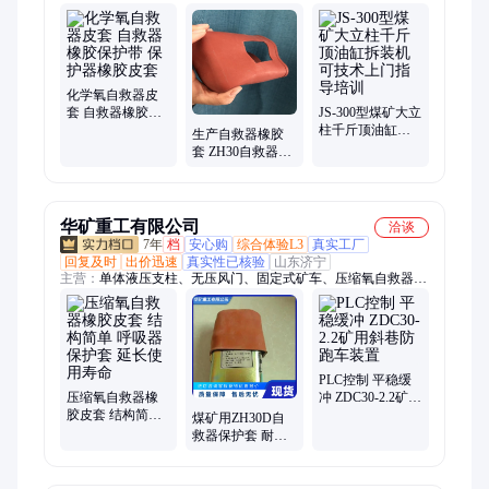
救器皮套、矿用平板车、皮带纠偏装置、岩心切割机、自动隔爆
装置、液压起道机、钢轨锯轨机、钢轨打磨机、铁路捣固镐、缓
冲条、防溢裙板、气相色谱仪、氢气发生器、燃气分析仪、钻孔
应力计、矿用卡绳器、顶板离层仪、电缆挂钩、铁路道岔、托
辊、扭矩放大器、固定式矿车
化学氧自救器皮
套 自救器橡胶保
JS-300型煤矿大立
护带 保护器橡胶
柱千斤顶油缸拆
生产自救器橡胶
皮套
装机 可技术上门
套 ZH30自救器保
指导培训
护条 橡胶自救器
皮套尺寸
华矿重工有限公司
洽谈
7年
档
安心购
综合体验L3
真实工厂
回复及时
出价迅速
真实性已核验
山东济宁
主营：
单体液压支柱、无压风门、固定式矿车、压缩氧自救器橡
胶皮套、矿用混凝土搅拌机、炮泥机、刮板输送机、道岔、污水
泵、枕木、平台灯、电控箱、g10风镐、道夹板、三用阀、电机
车、扒渣机、封孔器、挡车器、振动筛、喷浆机、除铁器、密闭
罐、给煤机、雾炮机、凿岩机
PLC控制 平稳缓
压缩氧自救器橡
冲 ZDC30-2.2矿用
胶皮套 结构简单
斜巷防跑车装置
煤矿用ZH30D自
呼吸器保护套 延
救器保护套 耐用
长使用寿命
弹性好 橡胶皮套
库存充足