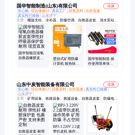
国华智能制造(山东)有限公司
洽谈
安心购
综合体验L0
真实工厂
回复及时
出价迅速
真实性已核验
山东济宁
主营：
螺旋支柱、冷补器、防爆空调、自救器皮套、清水泵站、
撬毛台车、支柱柱鞋、防爆手机、装载机、找水仪、液压取线
器、防爆变频器、锚杆调直机、扭矩放大器、气动隔膜泵、防爆
计算器、全液压传动、矿灯充电柜、电动卷扬机、电动试压泵、
矿用防倒绳、自动放水器、电动水压泵、修复机
国华智能压缩氧
自救器橡胶皮套
壁挂式矿用防爆
国华智能制造 操
弹性好 呼吸器保
计算机 散热快连
作使用简单张拉
护套耐用 现货直
续稳定工作发货
千斤顶YCD-180
发
迅速
型
山东中炭智能装备有限公司
洽谈
安心购
综合体验L3
回复及时
出价迅速
真实性已核验
山东济宁
主营：
矿用设备、铁路设备、救援设备、自救器皮套、防爆电
器、仪器仪表、路面机械、工程机械、智能制造
BPJ-3 220V 2.2皮
自救器皮套 耐用
带扒皮机 操作简