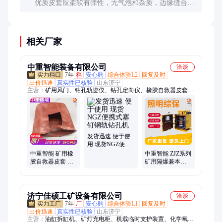
优质皮套应柔软有弹性，无气泡和杂质，边缘缝合整
齐。可进行拉伸测试，优质橡胶拉伸后能迅速恢复原
状，劣质产品则易断裂或变形。
相关厂家
中重智能装备有限公司
洽谈
7年
档
安心购
综合体验L2
回复及时
出价迅速
真实性已核验
山东济宁
主营：
矿用风门、钻孔轨迹仪、钻孔定向仪、橡胶自救器皮套定
制、测斜仪、矿用钢丝绳探伤仪、矿用掘进机、矿用采煤机、矿
用装载机、刮板机、输送机、给煤机、绞车、矿车、混凝土搅拌
机、混凝土输送泵、喷浆机、履带钻机、潜孔钻机、单体液压支
柱、防爆风机、钻孔成像仪、铁路钢轨、变压器、螺旋支柱
发货迅速 便于使
用 现货NGZ便携
式塞钉钢轨钻孔
中重智能 矿用橡
中重智能 ZJZ系列
机
胶自救器皮套 弹
矿用隔爆兼本质
性好 耐用成本低
安全型照明信号
厂家供应
综合保护装置 现
货
济宁佳硕工矿设备有限公司
洽谈
7年
厂
安心购
综合体验L1
回复及时
出价迅速
真实性已核验
山东济宁
主营：
油缸拆缸机、矿灯充电柜、机载临时支护装置、化学氧自