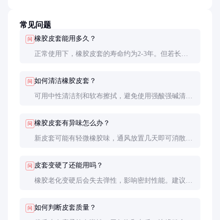
常见问题
橡胶皮套能用多久？
问
正常使用下，橡胶皮套的寿命约为2-3年。但若长期
暴露在极端环境中，如高温、强酸等，寿命会缩短。
建议定期检查，发现老化或破损及时更换。
如何清洁橡胶皮套？
问
可用中性清洁剂和软布擦拭，避免使用强酸强碱清洁
剂。清洁后置于阴凉处晾干，切勿暴晒或烘干，以免
加速老化。
橡胶皮套有异味怎么办？
问
新皮套可能有轻微橡胶味，通风放置几天即可消散。
若异味持续或刺鼻，可能是材质不合格，建议停止使
用并联系供应商。
皮套变硬了还能用吗？
问
橡胶老化变硬后会失去弹性，影响密封性能。建议更
换新皮套，否则可能无法有效保护自救器。
如何判断皮套质量？
问