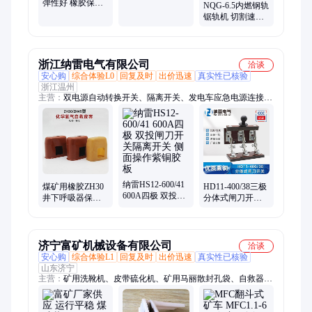
弹性好 橡胶保护
单 矿用防爆 不占
NQG-6.5内燃钢轨
套 包裹严密 支持
空间
锯轨机 切割速度
来图定制
快 切割断面精度
高
浙江纳雷电气有限公司
洽谈
安心购
综合体验L0
回复及时
出价迅速
真实性已核验
浙江温州
主营：
双电源自动转换开关、隔离开关、发电车应急电源连接
器、自救器、MC面板插座、闸刀开关、断路器、接触器、熔断
器
纳雷HS12-600/41
煤矿用橡胶ZH30
HD11-400/38三极
600A四极 双投闸
井下呼吸器保护
分体式闸刀开关
刀开关隔离开关
套隔绝化学氧气
隔离开关400A紫
侧面操作紫铜胶
自救器皮套
铜胶板中间切开
板
ZH30C
济宁富矿机械设备有限公司
洽谈
安心购
综合体验L1
回复及时
出价迅速
真实性已核验
山东济宁
主营：
矿用洗靴机、皮带硫化机、矿用马丽散封孔袋、自救器橡
胶皮套、爆破聚能管、井下自动隔爆装置、断带抓捕器、矿用缓
冲床、矿用无压风门、矿用避难硐室门、负压放水器