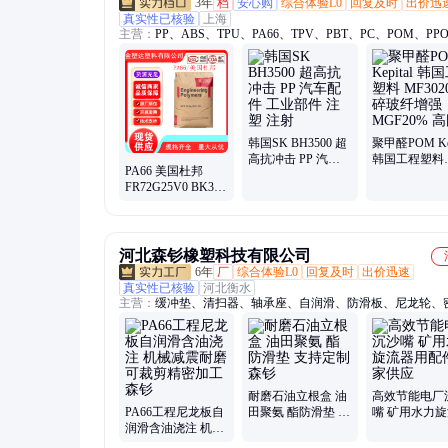
3年
档
安心购
综合体验L0
回复及时
出价迅
真实性已核验
上海
主营：
PP、ABS、TPU、PA66、TPV、PBT、PC、POM、PP
PC/ABS
韩国SK BH3500 超
聚甲醛POM Kep
高抗冲击 PP 汽车
韩国工程塑料
PA66 美国杜邦
配件 工业部件 注塑
MF3020 磨碎
FR72G25V0 BK345
注射
增强MGF20%
耐磨 高刚性 自润滑
性
聚酰胺
河北森钐橡塑科技有限公司
6年
厂
综合体验L0
回复及时
出价迅速
真实性已核验
河北衡水
主营：
缓冲垫、清扫器、轴承座、自润滑、防滑板、尼龙轮、
条、旋流器、上托辊、聚氨酯、过浆管、输送机、黄色pu棒、
管、叶轮盖板、泥沙分离、橡胶缓冲、调心托辊、森钐橡塑、
辊、水泵叶轮、橡塑耐磨、直径套筒、配件尼龙、脱水筛网、
辊
耐磨石油立根盒 油
高效节能电厂
PA66工程尼龙板自
田聚氨 酯防滑垫 支
嘴 矿用水力
润滑含油浇注 机械
持定制 森钐
用配件 厂家供
减震耐磨可裁剪精