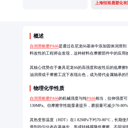
上海恒裕晟塑化有
概述
自润滑耐磨PA66
是通过在尼龙66基体中添加固体润滑剂
料改性的工程师会发现，这种材料在摩擦部件中的应用
其核心优势在于兼具尼龙66的高强度和改性后的低摩擦特性，
油润滑或干摩擦工况下表现出色，成为替代金属轴承的
物理化学性质
自润滑耐磨PA66
的机械强度与纯
PA66
相当，拉伸强度可达8
130MPa。但摩擦学性能显著提升，磨损量可减少70-80%
其热变形温度（HDT）在1.82MPa下约70-80°C，长期
滑剂均匀分布在基体中，形成转移膜降低摩擦。不同润