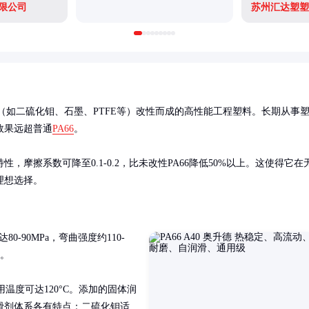
限公司
苏州汇达塑塑
（如二硫化钼、石墨、PTFE等）改性而成的高性能工程塑料。长期从事
效果远超普通
PA66
。

摩擦系数可降至0.1-0.2，比未改性PA66降低50%以上。这使得它在
理想选择。
0-90MPa，弯曲强度约110-
。

使用温度可达120°C。添加的固体润
滑剂体系各有特点：二硫化钼适