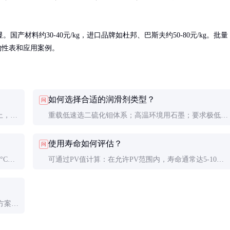
材料约30-40元/kg，进口品牌如杜邦、巴斯夫约50-80元/kg。批量
供物性表和应用案例。
如何选择合适的润滑剂类型？
问
上，耐
重载低速选二硫化钼体系；高温环境用石墨；要求极低摩
擦系数选PTFE；综合工况可选用复合润滑体系。实际应
使用寿命如何评估？
问
用前建议做摩擦磨损试验。
°C，
可通过PV值计算：在允许PV范围内，寿命通常达5-10万
有助于
次循环。实际寿命受载荷、速度、对磨材料、环境温度等
多因素影响。
方案。
评