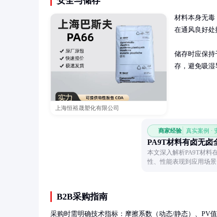
安全与储存
材料本身无毒
在通风良好处
储存时应保持
存，避免吸湿
上海恒裕晟塑化有限公司
商家经验
真实案例 ·
PA9T材料有卤无卤
本文深入解析PA9T材
性、性能表现到应用场景
逻辑。
B2B采购指南
采购时需明确技术指标：摩擦系数（动态/静态）、PV值（