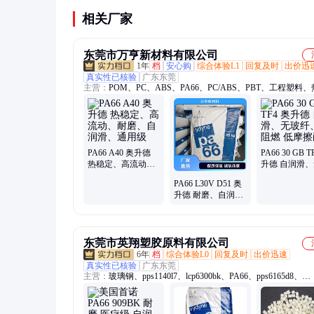
估。
相关厂家
东莞市万亨新材料有限公司
1年
档
安心购
综合体验L1
回复及时
出价迅
真实性已核验
广东东莞
主营：
POM、PC、ABS、PA66、PC/ABS、PBT、工程塑料
性体、通用塑料
PA66 A40 奥升德
PA66 30 GB T
热稳定、高流动、
升德 自润滑
耐磨、自润滑、通
纤、非阻燃 
PA66 L30V D51 奥
用级
耐磨
升德 耐磨、自润
滑、低摩擦、高刚
性、热稳定
东莞市英翔塑胶原料有限公司
6年
档
综合体验L0
回复及时
出价迅速
真实性已核验
广东东莞
主营：
玻璃钢、pps1140l7、lcp6300bk、PA66、pps6165d8、
6130bklcp、pps0309p4、v-0阻燃、泰科纳、ppsa360mb、pps61
ppsa533x01、16105bk010、ppsa390m65、1601塑胶、ppsa604x
ppsa604x95、pom300asbk、pa46荷兰、pom107nc010、6130l-bk