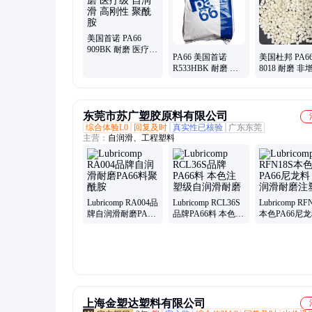
pps4665b6bk、pom150nc010、ppsa756mx02、增强塑料、韧性
美国首诺 PA66
909BK 耐磨 医疗级
PA66 美国首诺
美国杜邦 PA6
自润滑 高刚性 聚酰
R533HBK 耐磨 高
8018 耐磨 非
胺
刚性 自润滑 耐低温
自润滑 高刚性
聚酰胺
聚酰胺
东莞市苏广塑胶原料有限公司
综合体验L0
回复及时
真实性已核验
广东东莞
主营：
自润滑、工程塑料
Lubricomp RA004品
Lubricomp RCL36S
Lubricomp RF
牌自润滑耐磨PA66
品牌PA66料 本色注
本色PA66尼龙
料聚酰胺
塑级自润滑耐磨
润滑耐磨注塑
上海金塑达塑料有限公司