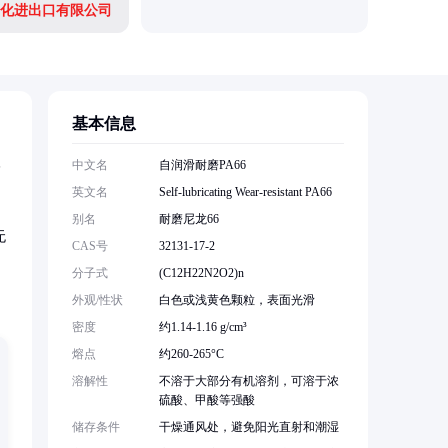
化进出口有限公司
东莞市盛
基本信息
塑
中文名
自润滑耐磨PA66
英文名
Self-lubricating Wear-resistant PA66
别名
耐磨尼龙66
无
CAS号
32131-17-2
分子式
(C12H22N2O2)n
外观/性状
白色或浅黄色颗粒，表面光滑
密度
约1.14-1.16 g/cm³
熔点
约260-265°C
溶解性
不溶于大部分有机溶剂，可溶于浓
硫酸、甲酸等强酸
储存条件
干燥通风处，避免阳光直射和潮湿