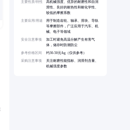
主要性质/特性
高机械强度、优异的耐磨性和自润
滑性、良好的耐热性和耐化学性、
较低的摩擦系数
主要应用/用途
用于制造齿轮、轴承、滑块、导轨
等摩擦部件，广泛应用于汽车、机
械、电子等领域
安全注意事项
加工时避免高温分解产生有害气
体，储存时防潮防尘
参考价格区间
约30-50元/kg（仅供参考）
采购注意事项
关注耐磨性能指标、润滑剂含量、
机械强度参数
在