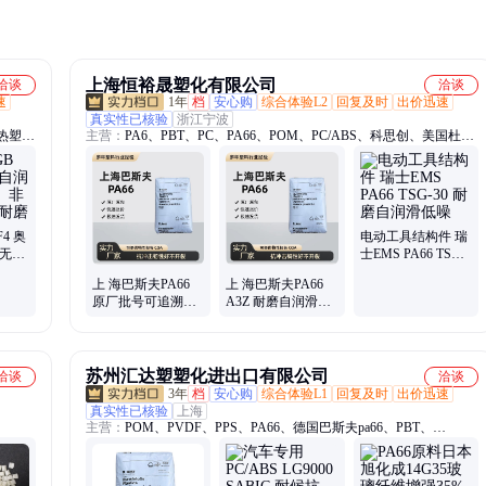
上海恒裕晟塑化有限公司
洽谈
洽谈
速
1年
档
安心购
综合体验L2
回复及时
出价迅速
真实性已核验
浙江宁波
、热塑弹
主营：
PA6、PBT、PC、PA66、POM、PC/ABS、科思创、美国杜
邦、日本宝理、日本东丽、日本旭化成
F4 奥
电动工具结构件 瑞
、无玻
士EMS PA66 TSG-
低摩擦
30 耐磨自润滑低噪
上 海巴斯夫PA66
上 海巴斯夫PA66
原厂批号可追溯查
A3Z 耐磨自润滑使
询 A3Z 耐磨自润滑
用寿命长 UL 阻燃
使用寿命长
认证安全可靠
苏州汇达塑塑化进出口有限公司
洽谈
洽谈
3年
档
安心购
综合体验L1
回复及时
出价迅速
真实性已核验
上海
主营：
POM、PVDF、PPS、PA66、德国巴斯夫pa66、PBT、
65a4、
Pom500p、Pom100p、Pom900p、F20-03、M90-44、Ppsu、PPA、
97、
POE、PA9T、日本旭化成pom、日本宝理pom、美国杜邦pom、共聚
010、
甲醛赛钢、PCTG、PC材料、PC ABS材料、ABS、PA6材料