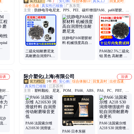
速
7年
厂
安心购
综合体验L0
真实工厂
回复及时
出价迅速
真实性已核验
广东东莞
O、
主营：
防静电导电尼龙、PPS、PEI、碳纤增强PA66、pa66塑胶、
PEEK、黑色加纤PEI、pps塑胶、咖啡色pps、黑色pps、pps塑料、lcp
塑胶、环保pps、lcp塑料、pa6塑胶、pei塑胶、耐磨pa6、导电peek、
pa9t塑胶、pa6t塑胶、高温pa6t
抗静电PA66塑胶材
ital
料 机械强度高自润
滑性佳耐磨尼龙
二硫化钼耐磨尼龙
PA66加2.5%二硫化
玻纤
高耐磨自润滑PA66
钼 黑色 高耐磨 自
 高刚
加MOS2塑料 批发
润滑 高刚性 pa66塑
厂家
料改性
际介塑化(上海)有限公司
洽谈
洽谈
1年
档
安心购
综合体验L2
回复及时
出价迅速
真实性已核验
江苏苏州
密封
主营：
塑料颗粒、尼龙、POM、PA66、ABS、PA6、PC、PBT、
橡胶软
EVA、HDPE、日本宝理、美国杜邦、日本东丽、德国巴斯夫、台湾
橡胶地
奇美、台湾台塑
过渡托
沉沙
旋流器
PA66 法国索尔维
PA66 法国索尔维
应
A216S30 润滑玻纤
A218 S30 润滑增强
PA66 日本东丽
料 自润滑传动耐磨
玻纤 齿轮自润滑耐