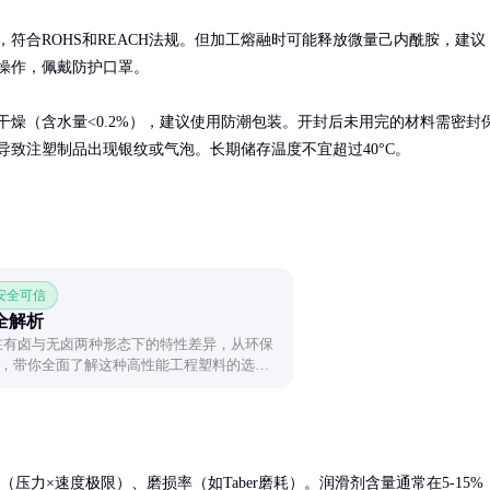
，符合ROHS和REACH法规。但加工熔融时可能释放微量己内酰胺，建议
操作，佩戴防护口罩。

干燥（含水量<0.2%），建议使用防潮包装。开封后未用完的材料需密封
导致注塑制品出现银纹或气泡。长期储存温度不宜超过40°C。
 安全可信
全解析
料在有卤与无卤两种形态下的特性差异，从环保
，带你全面了解这种高性能工程塑料的选择
压力×速度极限）、磨损率（如Taber磨耗）。润滑剂含量通常在5-15%