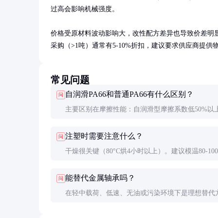
过高会影响机械强度。

价格受原材料波动影响大，改性配方差异也导致价差明显。国产
采购（>1吨）通常有5-10%折扣，建议要求供应商提
常见问题
自润滑PA66和普通PA66有什么区别？
问
主要区别在摩擦性能：自润滑型摩擦系数低50%以
磨性提高3-5倍。但冲击强度可能略有下降（约10-
注塑时需要注意什么？
问
15%），颜色选择也较少。
干燥很关键（80°C烘4小时以上）。建议模温80-100
注射速度中等以避免剪切过热。保压时间适当延长
能替代金属轴承吗？
问
减少收缩变形。
在轻中载荷、低速、无油或污染环境下是理想替代
但极限PV值和耐温性仍不如金属，需根据具体工况