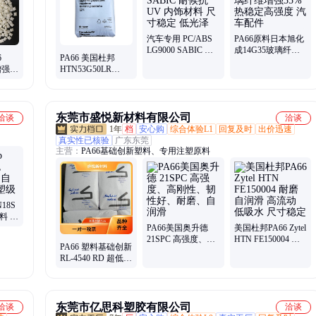
标准
汽车专用 PC/ABS
PA66原料日本旭化
LG9000 SABIC 耐
成14G35玻璃纤维
6
PA66 美国杜邦
候抗UV 内饰材料
增强35% 热稳定高
增强
HTN53G50LR
尺寸稳定 低光泽
强度 汽车配件
 防火
WT358 耐磨 热稳定
耐高温 自润滑 增强
25%
东莞市盛悦新材料有限公司
洽谈
洽谈
1年
档
安心购
综合体验L1
回复及时
出价迅速
真实性已核验
广东东莞
主营：
PA66基础创新塑料、专用注塑原料
N18S
料 自
级
PA66美国奥升德
美国杜邦PA66 Zytel
21SPC 高强度、高
HTN FE150004 耐
PA66 塑料基础创新
刚性、韧性好、耐
磨自润滑 高流动 低
RL-4540 RD 超低摩
磨、自润滑
吸水 尺寸稳定
擦 高耐磨 自润滑
热稳定耐化学
东莞市亿思科塑胶有限公司
洽谈
洽谈