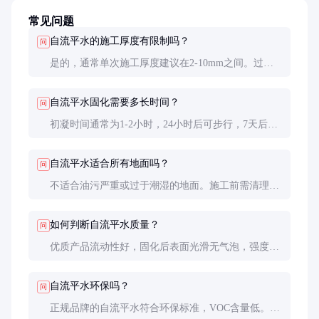
常见问题
自流平水的施工厚度有限制吗？
问
是的，通常单次施工厚度建议在2-10mm之间。过厚
可能导致开裂，过薄可能无法完全覆盖不平处。如需
更厚找平，建议分层施工。
自流平水固化需要多长时间？
问
初凝时间通常为1-2小时，24小时后可步行，7天后达
到设计强度。具体时间因产品和环境温度而异。
自流平水适合所有地面吗？
问
不适合油污严重或过于潮湿的地面。施工前需清理干
净，必要时涂刷界面剂以提高附着力。
如何判断自流平水质量？
问
优质产品流动性好，固化后表面光滑无气泡，强度
高。建议索取样品进行小面积测试，并查看第三方检
测报告。
自流平水环保吗？
问
正规品牌的自流平水符合环保标准，VOC含量低。但