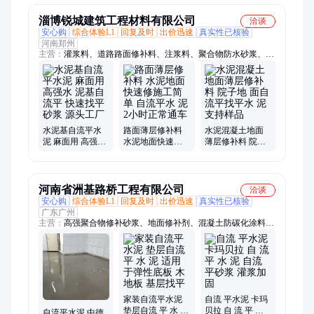
淄博锐城建筑工程材料有限公司
洽谈
安心购
综合体验L1
回复及时
出价迅速
真实性已核验
河南郑州
主营：
灌浆料、道路路面修补料、注浆料、聚合物防水砂浆、水
泥基渗透结晶防水涂料、聚合物防水防腐涂料、防腐砂浆、丙乳
砂浆、不发火混凝土、桥梁伸缩缝修补料、道钉锚固剂、防碳化
涂料、混凝土色差修补剂、混凝土防腐剂、钢筋阻锈防腐剂、混
凝土抗渗剂
水泥基自流平水
路面薄层修补料
水泥混凝土地面
泥 麻面用 高强水
水泥地面快速修
薄层修补料 院子
泥基自 流平 快速
施工简单 自流平
地 面自流平找平
找平砂浆 源头工
水 泥2小时正常通
水 泥 支持样品
厂
车
河南省洲基路桥工程有限公司
洽谈
安心购
综合体验L1
回复及时
出价迅速
真实性已核验
广东广州
主营：
高强聚合物修补砂浆、地面修补剂、混凝土防碳化涂料、
自流平水泥、环氧树脂砂浆、防腐砂浆、不发火混凝土、混凝土
钢筋阻锈剂
家装自流平水泥
自流 平水泥 卡玛
垫层自流 平 水 泥
贝拉 自 流 平 水
自流平水泥 中德