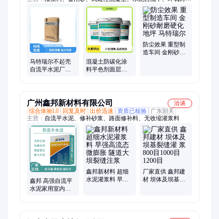
砂浆、混凝土色差修复剂、聚合物砂浆、路面修补料、碳纤维
布、粘钢胶、植筋胶、环氧树脂灌浆料、灌缝胶、环氧腻子
防尘效果 重型制
造车间 金刚砂耐
磨硬化地坪 马特
马特瑞尔不起壳
混凝土防碳化涂
瑞尔
自流平水泥厂拌
料平色剂面层保
水即可用质量稳
护剂防水防腐抗
定发货快
紫外线
广州鑫邦新材料有限公司
洽谈
综合体验L0
回复及时
出价迅速
资质已核验
广东韶关
主营：
自流平水泥、修补砂浆、路面修补料、无收缩灌浆料
鑫邦新材料 超细
厂家直供 鑫邦建
水泥灌浆料 早强
材 坝体及坝基裂
鑫邦 高强自流平
高流态微膨胀 隧
缝灌 浆 800目
水泥家用室内外
道大坝裂缝注浆
1000目1200目
地面找平修补砂
浆耐磨水 泥自流