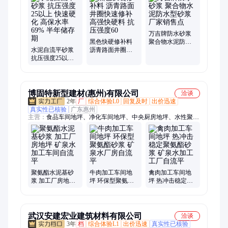
泥自流平砂浆、聚合物水泥浆、灌浆料、环氧树脂胶泥、混凝土
界面剂、聚合物加固砂浆、环氧界面胶、不发火防静电砂浆、混
凝土保护剂、混凝土色差调整剂、丙乳砂浆、铝酸盐无机防腐砂
浆、环氧粘钢胶、环氧植筋胶、道路修补料、环氧乳液砂浆、空
万吉牌防水砂浆
鼓胶、起砂处理剂、环氧灌浆料
黑色快硬修补料
聚合物水泥防水
水泥自流平砂浆
沥青路面井圈快
型砂浆厂家销售
抗压强度25以上
速修补高强快硬
点
快速硬化 高保水
料 抗压强度60
率69% 半年储存
期
博固特新型建材(惠州)有限公司
洽谈
2年
厂
综合体验L0
回复及时
出价迅速
真实性已核验
广东惠州
主营：
食品车间地坪、净化车间地坪、中央厨房地坪、水性聚氨
酯砂浆地面、聚氨酯彩砂自流平涂层、薄型聚氨酯自流平地面、
高性能聚氨酯自流平层、水性聚氨酯彩砂地面、薄涂聚氨酯自流
平系统、标准聚氨酯自流平涂料、高性能水性聚氨酯地面、防静
电聚氨酯自流平地、耐腐蚀地坪、耐酸碱地坪、糖果车间地坪、
洁净车间地坪、防静电聚氨酯地坪、耐用地坪、防静电聚氨酯砂
浆涂层、标准型聚氨酯地坪涂料、防静电聚氨酯砂浆地面、聚氨
聚氨酯水泥基砂
牛肉加工车间地
禽肉加工车间地
浆 加工厂房地坪
坪 环保型聚氨酯
坪 热冲击稳定聚
酯树脂防滑地板、树脂抗滑耐磨地坪、楼梯专用耐磨地坪、工业
矿泉水加工车间
砂浆 矿泉水厂房
氨酯砂浆 矿泉水
耐磨地坪
自流平
自流平
加工工厂自流平
武汉安建宏业建筑材料有限公司
洽谈
3年
档
综合体验L1
出价迅速
真实性已核验