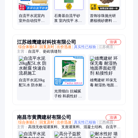
自流平水泥室内
石膏基自流平砂
首饰珍珠抛光研
室外自动找平地
浆 室内找平 水泥
磨核桃砂磨料 多
面沙化耐磨抗压
地面 木地板回填
介质过滤果壳滤
水 泥基自 流 平砂
找平 无水石膏原
料 喷砂处理使用
浆
料
江苏雄鹰建材科技有限公司
洽谈
综合体验L0
回复及时
出价迅速
真实性已核验
江苏南京
主营：
自流平、瓷砖填缝剂
自流平水泥20kg
雄鹰建材 环保无
配5L水 防水耐腐
毒 耐湿热 地面界
快速自流易施工
面处理剂 粘接性
光滑细白 抗碱腻
好
子粉 和易性好 源
头厂家 家家安
南昌市黄腾建材有限公司
洽谈
综合体验L1
回复及时
出价迅速
真实性已核验
江西南昌
主营：
高强无收缩灌浆料、支座灌浆料、混凝土结构、自流平水
泥、防水防腐修补、快干水泥、双快水泥、水泥路面快速修补
料、混凝土速凝剂、速凝剂、锚固剂、益胶泥、灌浆料、瓷砖