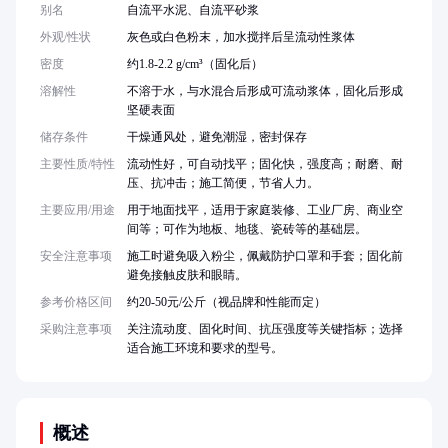
别名
自流平水泥、自流平砂浆
外观/性状
灰色或白色粉末，加水搅拌后呈流动性浆体
密度
约1.8-2.2 g/cm³（固化后）
溶解性
不溶于水，与水混合后形成可流动浆体，固化后形成
坚硬表面
储存条件
干燥通风处，避免潮湿，密封保存
主要性质/特性
流动性好，可自动找平；固化快，强度高；耐磨、耐
压、抗冲击；施工简便，节省人力。
主要应用/用途
用于地面找平，适用于家庭装修、工业厂房、商业空
间等；可作为地板、地毯、瓷砖等的基础层。
安全注意事项
施工时避免吸入粉尘，佩戴防护口罩和手套；固化前
避免接触皮肤和眼睛。
参考价格区间
约20-50元/公斤（视品牌和性能而定）
采购注意事项
关注流动度、固化时间、抗压强度等关键指标；选择
适合施工环境和要求的型号。
概述