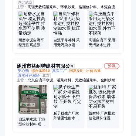
湖北武汉
主营：
高强无收缩灌浆料、环氧砂浆、路面修补料、水泥自流
平、抢修料
耐磨水泥自流平
自流平修补料 采
高强自流平 采用
稳定性高超强流
用无污染水进行
无污染水进行搅
平性 拌水即可使
搅拌控制加水量
拌控制加水量 外
用 质量稳定
抗压性强
力下不脱落
涿州市益耐特建材有限公司
洽谈
安心购
综合体验L0
真实工厂
回复及时
出价迅速
真实性已核验
北京
主营：
北京自流平水泥、灌浆材料、无收缩灌浆料、金刚砂耐磨
硬化剂
腻子粉生产厂家
益耐特 厂家批发
外墙柔性耐水腻
玻化微珠保温砂
自流平水泥 干混
子 不空鼓 不开裂
浆 墙体防火抹面
型粉状材料 现场
可定制
材料 不易开裂
拌水即可使用 施
工快捷、简便