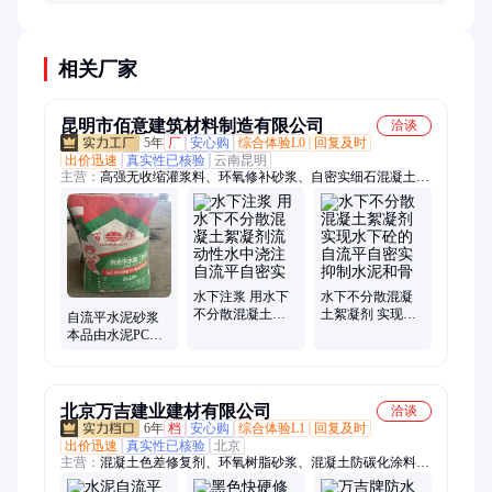
施工时仍需保持通风，避免长时间吸入粉尘。
相关厂家
昆明市佰意建筑材料制造有限公司
洽谈
5年
厂
安心购
综合体验L0
回复及时
出价迅速
真实性已核验
云南昆明
主营：
高强无收缩灌浆料、环氧修补砂浆、自密实细石混凝土、
高效减水剂、自流平水泥砂浆、抗渗防水剂、防水涂料、聚合物
防水抗裂砂浆、聚合物水泥砂浆、水下不抗分散混凝土剂、高延
性混凝土、混凝土膨胀剂、路面快速修补砂浆、速凝剂、混凝土
早强剂、混凝土防腐阻锈剂、混凝土色差修复剂、桥梁支座灌浆
料、环氧树脂、铝酸盐无机防腐砂浆、隧道微膨胀注浆料、混凝
土保护剂、金刚砂耐磨材料、防静电不发火砂浆、结构立面修补
水下注浆 用水下
水下不分散混凝
不分散混凝土絮
土絮凝剂 实现水
砂浆
自流平水泥砂浆
凝剂流动性水中
下砼的自流平自
本品由水泥PC组
浇注自流平自密
密实抑制水泥和
成的粉状材料 现
实
骨
场拌水即可使用
北京万吉建业建材有限公司
洽谈
6年
档
安心购
综合体验L1
回复及时
出价迅速
真实性已核验
北京
主营：
混凝土色差修复剂、环氧树脂砂浆、混凝土防碳化涂料、
聚合物防水防腐砂浆、聚合物防水砂浆、高分子防水益胶泥、水