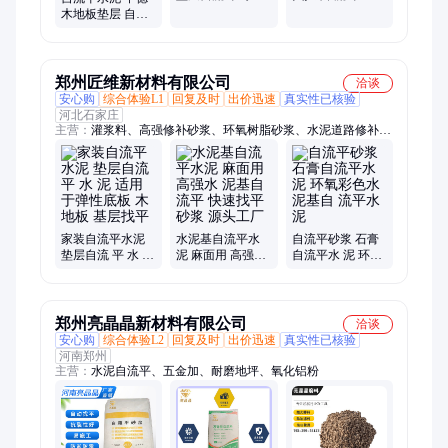
适用于弹性底板
泥 自流平砂浆 灌
木地板垫层 自流
木地板 基层找平
浆加固
平 水 泥 砂浆
25KG 施工快捷
郑州匠维新材料有限公司
洽谈
安心购
综合体验L1
回复及时
出价迅速
真实性已核验
河北石家庄
主营：
灌浆料、高强修补砂浆、环氧树脂砂浆、水泥道路修补
料、超细水泥、聚合物防水防腐砂浆、自流平水泥、丙乳砂浆、
道钉锚固剂、混凝土防碳化涂料、聚合物防腐涂料、混凝土增强
剂
家装自流平水泥
水泥基自流平水
自流平砂浆 石膏
垫层自流 平 水 泥
泥 麻面用 高强水
自流平水 泥 环氧
适用于弹性底板
泥基自 流平 快速
彩色水 泥基自 流
木地板 基层找平
找平砂浆 源头工
平水泥
厂
郑州亮晶晶新材料有限公司
洽谈
安心购
综合体验L2
回复及时
出价迅速
真实性已核验
河南郑州
主营：
水泥自流平、五金加、耐磨地坪、氧化铝粉