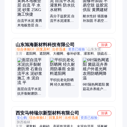
胶、岩砂晶、防冻剂、液体速凝剂、早强剂、聚合物砂浆
高分子益胶泥 自
耐水性好 墙面修
自流平水泥 黄腾
流平水泥灌浆料
补加固 不易空鼓
木地板垫层 自流
防水抗水材料
益胶泥供应 黄腾
平 水 泥 砂浆
建材
25KG 施工快捷
山东旭海新材料科技有限公司
洽谈
综合体验L0
回复及时
出价迅速
资质已核验
山东东营
主营：
遮阳网、遮阴网、大棚网、修补砂浆、灌浆料、脱硫石
膏、无机磨石地坪、玻化微珠
平织抗老化防晒
网 经久耐用防暴
6针隔热网遮阳 菌
面层自流平水泥
雨 全新料遮阳网
菇花卉养殖户外
抗开裂耐磨防滑
遮光网 农用防晒
石膏自流平水 泥
网降温
砂浆施工 水 泥自
流 平
西安马特瑞尔新型材料有限公司
洽谈
安心购
综合体验L1
回复及时
出价迅速
资质已核验
陕西榆林
主营：
灌浆料、金刚砂、高延性混凝土、水泥自流平、环氧树脂