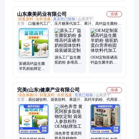
厂家贴牌代工
山东康美药业有限公司
洽谈
回复及时
出价迅速
真实性已核验
山东济宁
主营：
口服液代工厂、压片糖果代加工、果汁、高钙益生菌粉、
果蔬汁、酵素口服液、胶原蛋白肽口服液、玻尿酸口服液、透明
质酸钠口服液、男性口服液、女性口服液、蓝莓叶黄素口服液、
袋装口服液、瓶装口服液、罐装饮料、瓶装饮料、西梅汁、沙棘
原浆、刺梨汁、枸杞汁、凉茶饮料、一整根人参水、饮料代工
厂、功能性饮料代加工、固体饮料代加工、吸嘴袋饮料
源头工厂益生菌
OEM定制富硒高
驼奶粉 多维高钙
钙益生菌羊奶粉
富硒高钙益生菌
富硒羊奶粉固体
骆驼奶蛋白营养
羊乳粉贴牌定制
饮料袋装罐装定
粉固体饮料代加
OEM 骆驼奶粉固
制
工
体饮料代加工厂
完美(山东)健康产业有限公司
洽谈
综合体验L0
回复及时
出价迅速
资质已核验
山东济宁
主营：
易拉罐饮料、袋装饮料、果蔬汁、高钙羊奶粉、代用茶、
私护凝胶、粉剂、片剂、颗粒剂、口服液饮品、玻璃瓶饮料、塑
料瓶饮料
润色养雪 黄芪阿
胶多肽植物饮定