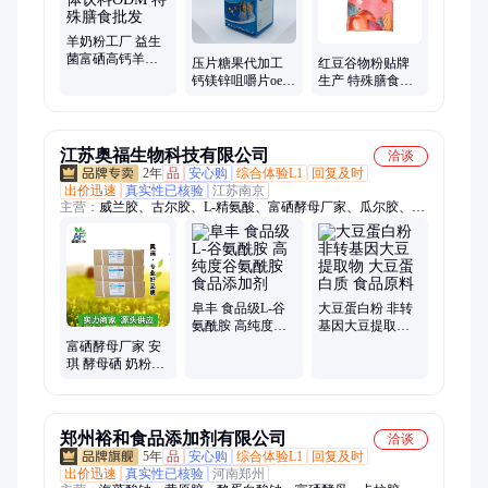
牌、辅酶Q10贴牌代工、维生素片代加工、蛋白粉代加工、胶原
蛋白粉代加工、奶茶代加工、益生菌粉贴牌代加工
羊奶粉工厂 益生
菌富硒高钙羊乳
压片糖果代加工
红豆谷物粉贴牌
粉剂固体饮料
钙镁锌咀嚼片oem
生产 特殊膳食食
ODM 特殊膳食批
贴牌代工厂 片剂
品工厂 谷物冲调
发
加工定制
粉代加工
江苏奥福生物科技有限公司
洽谈
2年
品
安心购
综合体验L1
回复及时
出价迅速
真实性已核验
江苏南京
主营：
威兰胶、古尔胶、L-精氨酸、富硒酵母厂家、瓜尔胶、L-
抗坏血酸、瓜尔豆胶、甘氨酸、半胱氨酸、维生素C/vc、核黄素
(维生素B2)、胍基乙酸、牛磺酸、L-蛋氨酸、L-半胱氨酸、L-半
胱氨酸盐酸盐、工业级VC、L-谷氨酰胺、L-苯丙氨酸、DL-蛋氨
酸、L-丙氨酸、酪蛋白酸钠、酪蛋白/干酪素、海藻酸钠/海藻酸
钠、硒代蛋氨酸、烟酸/烟酰胺
阜丰 食品级L-谷
大豆蛋白粉 非转
氨酰胺 高纯度谷
基因大豆提取物
氨酰胺 食品添加
大豆蛋白质 食品
富硒酵母厂家 安
剂
原料
琪 酵母硒 奶粉饼
干方便面食品添
加剂
郑州裕和食品添加剂有限公司
洽谈
5年
品
安心购
综合体验L1
回复及时
出价迅速
真实性已核验
河南郑州