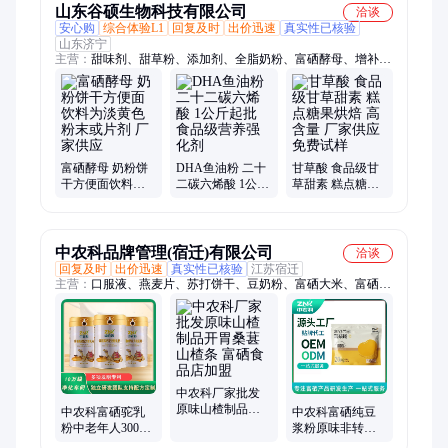
山东谷硕生物科技有限公司
洽谈
安心购
综合体验L1
回复及时
出价迅速
真实性已核验
山东济宁
主营：
甜味剂、甜草粉、添加剂、全脂奶粉、富硒酵母、增补
剂、氨基酸、强化剂、葡聚糖、edta铁钠、l-赖氨酸、糖果糕点、
食品烘焙、麦芽酮糖、饼干饮料、微量元素、酪朊酸钠、糕点饼
干、蛋糕饮料、富锌酵母、糕点饮料、富铬酵母、生物酶制剂、
大豆低聚肽、/希杰l-精氨酸
富硒酵母 奶粉饼
DHA鱼油粉 二十
甘草酸 食品级甘
干方便面饮料为
二碳六烯酸 1公斤
草甜素 糕点糖果
淡黄色粉末或片
起批 食品级营养
烘焙 高含量 厂家
剂 厂家供应
强化剂
供应 免费试样
中农科品牌管理(宿迁)有限公司
洽谈
回复及时
出价迅速
真实性已核验
江苏宿迁
主营：
口服液、燕麦片、苏打饼干、豆奶粉、富硒大米、富硒平
菇粉、富硒豆浆粉、富硒原味山楂、罐装成人奶粉、富硒纯豆浆
粉、富硒菌菇鸡蛋面、富硒胶原蛋白肽、富硒营养强化剂、食用
菌粉、休闲小零食、坚果芝麻丸、贴牌代餐粉、礼盒装接待酒、
原味山楂制品、瓶装礼盒装硒醋、桂花坚果藕粉羹、葛根木瓜魔
芋粉
中农科厂家批发
原味山楂制品开
中农科富硒驼乳
中农科富硒纯豆
胃桑葚山楂条 富
粉中老年人300g
浆粉原味非转基
硒食品店加盟
罐装成人奶粉 中
因黄豆豆奶粉营