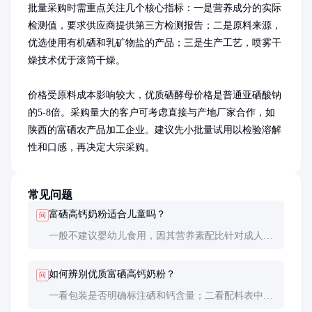
批量采购时需重点关注几个核心指标：一是营养成分的实际
检测值，要求供应商提供第三方检测报告；二是原料来源，
优选使用有机硒和乳矿物盐的产品；三是生产工艺，喷雾干
燥技术优于滚筒干燥。

价格受原料成本影响较大，优质硒酵母价格是普通亚硒酸钠
的5-8倍。采购量大的客户可考虑直接与产地厂家合作，如
陕西的富硒农产品加工企业。建议先小批量试用以检验溶解
性和口感，再决定大宗采购。
常见问题
富硒高钙奶粉适合儿童吗？
问
一般不建议婴幼儿食用，因其营养素配比针对成人设
计。儿童如需补钙补硒，应选择专门的儿童配方奶
粉，或在医生指导下使用。
如何辨别优质富硒高钙奶粉？
问
一看包装是否明确标注硒和钙含量；二看配料表中硒
源是否为有机形式（如硒酵母）；三冲调后观察溶解