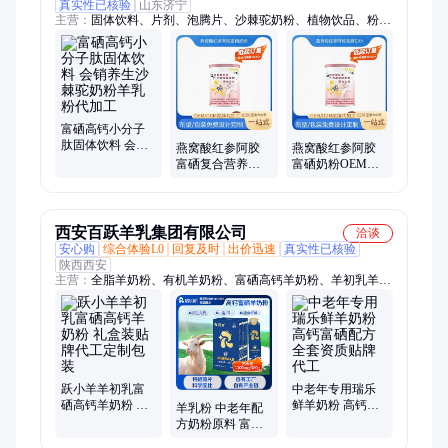
真实性已核验
山东济宁
主营：
固体饮料、片剂、泡腾片、沙棘驼奶粉、植物饮品、粉
剂、颗粒、胶原蛋白肽、特殊膳食、玫瑰油凝胶糖果、蛋白固体
饮料、粉剂代加工、果蔬固体饮料、软胶囊、益生菌固体饮料、
酵素、白芸豆压片糖果、蓝莓叶黄素酯、口服液代工、oem定制
代加工、消字号加工
富硒高钙小分子
肽固体饮料 会销
燕窝酸红参阿胶
燕窝酸红参阿胶
养生沙棘驼奶粉
富硒复合营养奶
富硒奶粉OEM专
羊乳粉代加工
粉源头厂家 OEM
业特膳代加工气
代加工贴牌定制
血营养冲调饮源
头厂
西安百跃羊乳集团有限公司
洽谈
安心购
综合体验L0
回复及时
出价迅速
真实性已核验
陕西西安
主营：
全脂羊奶粉、有机羊奶粉、富硒高钙羊奶粉、羊初乳羊奶
粉、陕西羊奶粉、羊奶粉OEM、羊奶粉贴牌、羊奶粉代工、百
跃羊奶粉、功能羊奶粉、配方羊奶粉、中老年羊奶粉、成人羊奶
粉、儿童羊奶粉、百跃集团、跃小羊、羊乳粉
跃小羊羊初乳富
中老年专用瑞乐
硒高钙羊奶粉 礼
鲜羊奶粉 高钙富
羊乳粉 中老年配
盒装贴牌代工定
硒配方全套资质
方奶粉原料 富硒
制包装
贴牌代工
高钙羊奶粉源头