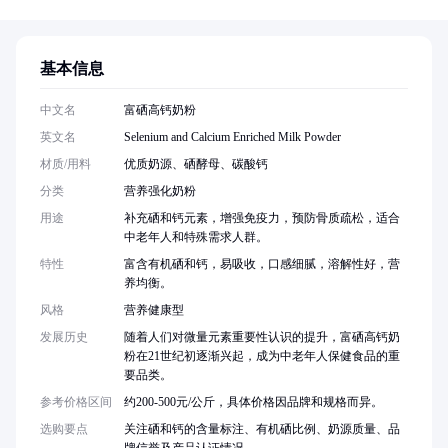
基本信息
中文名
富硒高钙奶粉
英文名
Selenium and Calcium Enriched Milk Powder
材质/用料
优质奶源、硒酵母、碳酸钙
分类
营养强化奶粉
用途
补充硒和钙元素，增强免疫力，预防骨质疏松，适合
中老年人和特殊需求人群。
特性
富含有机硒和钙，易吸收，口感细腻，溶解性好，营
养均衡。
风格
营养健康型
发展历史
随着人们对微量元素重要性认识的提升，富硒高钙奶
粉在21世纪初逐渐兴起，成为中老年人保健食品的重
要品类。
参考价格区间
约200-500元/公斤，具体价格因品牌和规格而异。
选购要点
关注硒和钙的含量标注、有机硒比例、奶源质量、品