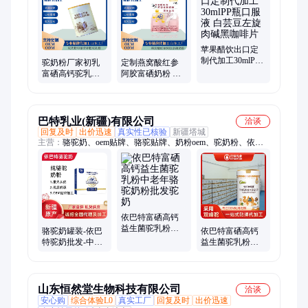
品、辅酶Q10、胶原蛋白肽、螯合钙、PQQ胶原蛋白肽饮、特殊
膳食、药食同源口服液、口服液oem代加工、植物饮品代加工、
麦角硫因代加工、麦角硫因
苹果醋饮出口定
制代加工30mlPP
驼奶粉厂家初乳
定制燕窝酸红参
瓶口服液 白芸豆
富硒高钙驼乳粉
阿胶富硒奶粉 支
左旋肉碱黑咖啡
袋装骆驼贴牌代
持小批量贴牌研
片
加工OEM定制
发生产源头代工
厂
巴特乳业(新疆)有限公司
洽谈
回复及时
出价迅速
真实性已核验
新疆塔城
主营：
骆驼奶、oem贴牌、骆驼贴牌、奶粉oem、驼奶粉、依巴
特骆驼奶粉、驼奶粉代理、驼奶粉供应、驼奶粉OEM、骆驼奶
粉OEM、中老年驼奶粉、特色驼乳粉、依巴特驼乳粉、大包驼
乳粉、依巴特驼奶、乳粉出口招商、正宗驼乳粉、驼乳粉定制、
驼乳粉价格、驼乳粉工厂、骆驼奶OEM、驼奶OEM、中老年驼
乳粉、中老年驼奶、中老年骆驼奶
依巴特富硒高钙
益生菌驼乳粉中
骆驼奶罐装-依巴
依巴特富硒高钙
老年骆驼奶粉批
特驼奶批发-中老
益生菌驼乳粉配
发驼奶
年富硒高钙骆驼
方骆驼奶粉中老
奶粉
年驼奶批发
山东恒然堂生物科技有限公司
洽谈
安心购
综合体验L0
真实工厂
回复及时
出价迅速