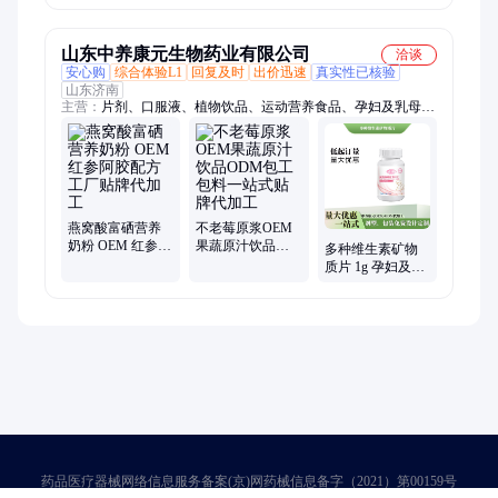
老年保健食品批
养早餐学生代餐
发
孕妇
山东中养康元生物药业有限公司
洽谈
安心购
综合体验L1
回复及时
出价迅速
真实性已核验
山东济南
主营：
片剂、口服液、植物饮品、运动营养食品、孕妇及乳母特
殊膳食、特殊膳食、粉剂、泡腾片、丸剂、口服液代加工、运动
特殊膳食代加工、固体饮料代加工、压片糖果代加工、水蜜丸代
加工
燕窝酸富硒营养
不老莓原浆OEM
奶粉 OEM 红参阿
果蔬原汁饮品
多种维生素矿物
胶配方工厂贴牌
ODM包工包料一
质片 1g 孕妇及乳
代加工
站式贴牌代加工
母特殊膳食 片剂
OEM 代加工贴牌
定制
药品医疗器械网络信息服务备案(京)网药械信息备字（2021）第00159号