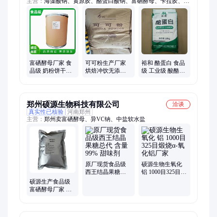
主营：
海藻酸钠、黄原胶、酪蛋白酸钠、富硒酵母、卡拉胶、胍
基乙酸、瓜尔胶/瓜尔豆胶、核苷酸、L-精氨酸、亚硫酸氢钠、苹
果酸、柠檬酸、乳酸链球菌素、明胶、木糖、低聚果糖、苏氨
酸、色氨酸、牛磺酸、山梨酸钾、L-半胱氨酸盐酸盐、β-胡萝卜
素
富硒酵母厂家 食
可可粉生产厂家
裕和 酪蛋白 食品
品级 奶粉饼干方
烘焙冲饮无添加
级 工业级 酸酪蛋
便面饮料添加营
糖精黑巧克力
白 涂料基料 粘合
养强化剂
剂
郑州硕源生物科技有限公司
洽谈
真实性已核验
河南郑州
主营：
郑州卖富硒酵母、异VC钠、中盐软水盐
原厂现货食品级
硕源生物生氧化
西王结晶果糖总
铝 1000目325目煅
代 含量99% 甜味
烧α-氧化铝厂家
硕源生产食品级
剂
富硒酵母厂家 有
机硒 奶粉奶制品
饼干饮料补硒强
化剂