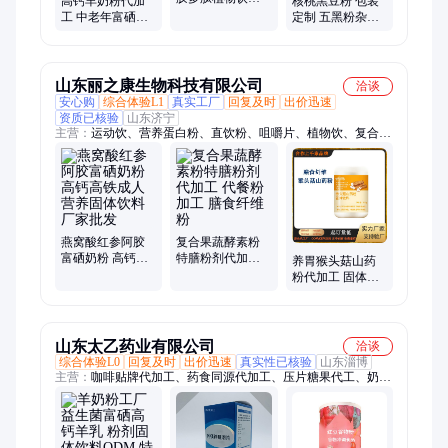
高钙羊奶粉代加
核桃黑豆粉 包装
制 袋装人参肽粉
工 中老年富硒山
定制 五黑粉杂粮
剂OEM贴牌加工
羊奶固体饮料定
固体饮料贴牌代
制
加工
山东丽之康生物科技有限公司
洽谈
安心购
综合体验L1
真实工厂
回复及时
出价迅速
资质已核验
山东济宁
主营：
运动饮、营养蛋白粉、直饮粉、咀嚼片、植物饮、复合
粉、营养液、果蔬片、营养粉、维生素、药食同源丸剂、壳寡
糖、酵素液、大豆肽、灵杞酒、特膳粉、酵素粉、孕妇及乳母、
牡蛎肽、氨基酸、复合饮品、蔬果饮料、袋装饮料、发酵饮料
燕窝酸红参阿胶
复合果蔬酵素粉
富硒奶粉 高钙高
特膳粉剂代加工
养胃猴头菇山药
铁成人营养固体
代餐粉加工 膳食
粉代加工 固体冲
饮料 厂家批发
纤维粉
调粉 ODM 贴牌
定制源头工厂
山东太乙药业有限公司
洽谈
综合体验L0
回复及时
出价迅速
真实性已核验
山东淄博
主营：
咖啡贴牌代加工、药食同源代加工、压片糖果代工、奶粉
贴牌、压片糖果oem贴牌代加工、片剂代加工、固体饮料代加
工、固体饮料oem贴牌代加工、粉剂代加工、特殊膳食代加工、
特殊膳食oem代工、运动营养品oem、硬胶囊代加工、胶囊贴