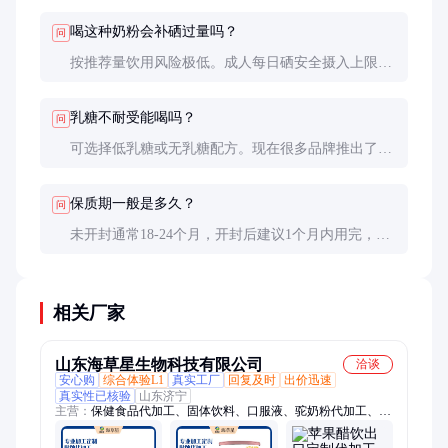
度和口感；四查是否有蓝帽子保健食品标志或有机认
喝这种奶粉会补硒过量吗？
问
证。
按推荐量饮用风险极低。成人每日硒安全摄入上限为
400μg，而每杯奶粉通常只提供15-75μg。但若同时服
用其他硒补充剂，需注意总量控制。
乳糖不耐受能喝吗？
问
可选择低乳糖或无乳糖配方。现在很多品牌推出了添
加乳糖酶的产品，分解了大部分乳糖，适合乳糖不耐
受人群。
保质期一般是多久？
问
未开封通常18-24个月，开封后建议1个月内用完，存
放于阴凉干燥处并密封好。因富含矿物质，吸潮后易
结块变质。
相关厂家
山东海草星生物科技有限公司
洽谈
安心购
综合体验L1
真实工厂
回复及时
出价迅速
真实性已核验
山东济宁
主营：
保健食品代加工、固体饮料、口服液、驼奶粉代加工、运
动员特膳产品、软胶囊、10ml口服液代加工、孕妇乳母特膳、压
片糖果、胶囊代加工、凝胶糖果、植物饮品、醋蛋液、保健食