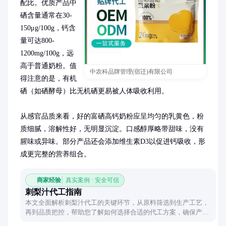
配比。优质产品中
硒含量通常在30-
150μg/100g，钙含
量可达800-
1200mg/100g，远
高于普通奶粉。值
中农科品牌管理(宿迁)有限公司
得注意的是，有机
硒（如硒酵母）比无机硒更易被人体吸收利用。

从感官品质来看，好的富硒高钙奶粉应呈均匀的乳黄色，粉
质细腻，溶解性好，无明显沉淀。口感醇厚略带甜味，没有
腥味或异味。部分产品还会添加维生素D3以促进钙吸收，形
成更完整的营养组合。
商家经验
真实案例 · 安全可信
刺梨汁代工指南
本文全面解析刺梨汁代工的关键环节，从原料筛选到生产工艺，
再到品质把控，帮助您了解如何选择合适的代工方案，确保产品
品质与市场竞争力。