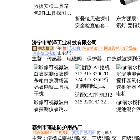
救援安检工具箱
包9件工具探测仪
折叠镜无磁探针
东方强晟L
折叠镜无磁探针
安全检查箱套装
索灯 宽幅
箱套装
携式安检工具箱
色款 18颗
包9件工具探测仪
灯珠
济宁市裕泽工业科技有限公司
6年
档
安心购
综合体验L0
回复及时
出价迅速
真实性已核验
山东济宁
主营：
传感器、电磁阀、保护器、白蚁微波探测
磅、电动脚手架、装载机电子秤、机械抓手、砌
平台、光伏板升降机、内撑吊具、混凝土振动棒
机、研磨机、裁切机、平移门电机、超市防盗门
磨头、滑移机、消防机器人、农业打药机、履带
适配CAT挖机312
消防器材
315 320C/D 324
影像可视微波白
qjb潜水
325 336D行走脚
蚁探测仪蚁诱杀
淀池混合
踏阀总成
箱白蚁喷粉器蚂
拌器氧化
蚁勘察工具抗干
推流器 全
霸州市蓬恩防护用品厂
扰
机
综合体验L0
回复及时
真实性已核验
河北廊坊
主营：
便携式森林消防泵、三级消防泵、四级消