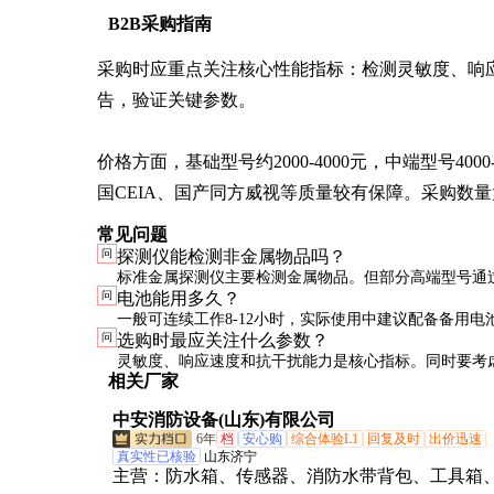
B2B采购指南
采购时应重点关注核心性能指标：检测灵敏度、响
告，验证关键参数。

价格方面，基础型号约2000-4000元，中端型号4000
国CEIA、国产同方威视等质量较有保障。采购数量大
常见问题
问
探测仪能检测非金属物品吗？
标准金属探测仪主要检测金属物品。但部分高端型号通
问
电池能用多久？
术可以识别某些电子设备，完全非金属物品通常需要X
一般可连续工作8-12小时，实际使用中建议配备备用电
问
选购时最应关注什么参数？
查。
型号通常比镍氢电池续航更长，但成本也更高。
灵敏度、响应速度和抗干扰能力是核心指标。同时要考
相关厂家
场景，如便携性、电池续航等操作性需求。
中安消防设备(山东)有限公司
6年
档
安心购
综合体验L1
回复及时
出价迅速
真实性已核验
山东济宁
主营：
防水箱、传感器、消防水带背包、工具箱