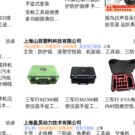
反光衣、瞄准检查镜、户外救生哨
护防护盾牌 手持
安检工具箱便携
式防护盾牌
ED搜
观鸟仪声音采
多功能探测仪机
足迹黑
拾音器 远距
场酒店安检组合
CREE
音采集器
选配个人计量手
提式套装
洽谈
上海山容塑料科技有限公司
综合体验L0
回复及时
出价迅速
真实性已核验
上海
主营：
防护箱、滚塑空投箱、机架箱、工具箱、三防
仪、地
箱、安全保护箱
筑升降
、打标
、磨片
底盘、
搅拌机沉
三军行M2360精
三军行M2360精
三军行 EVA
污水搅
密仪器手提工具
密仪器手提工具
内衬阻燃空投
沟低速
箱 雷达生命探测
箱 雷达生命探测
绵一体成型雕
铜线电
仪箱 IP67
仪箱 IP67
防护箱 减震绵
洽谈
上海盈昊动力技术有限公司
ip67
安心购
综合体验L0
回复及时
资质已核验
上海
防泵、
主营：
走线槽、三防箱、角磨机、工具箱、交换机、