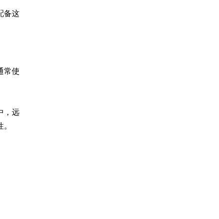
配备这
通常使
中，远
性。