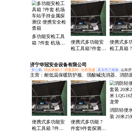
升降履带底盘
多功能安检工具
便携式多功能安
便携式多
箱 7件套 机场车
检工具箱7件套
检工具箱 
站手持金属探测
铝合金 探测剂量
探测剂量仪
仪 便携安全检查
仪全配
仪器工具
箱
济宁华冠安全设备有限公司
安心购
综合体验L1
回复及时
出价迅速
真实性已核验
山东济
主营：
耐低温保暖防护服、强酸碱洗消器、消防
洗机、安检箱、智能安防消防巡检机器、肢体固
囊、垂直型逃生通道、消防防汛抢险水域救援、
援高楼逃生滑道、简易洗消喷淋器、消防阻燃毛
消防轻便
装 20米25
便携式多功能安
便携式多功能 7
LQG16加
检工具箱 7件套9
件套9件套探测剂
带