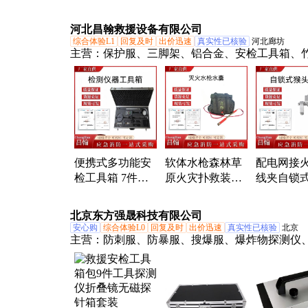
件探测剂量仪安
量仪 安检工具箱
检设备箱检测仪
检测仪器
河北昌翰救援设备有限公司
器
综合体验L1
回复及时
出价迅速
真实性已核验
河北廊坊
主营：
保护服、三脚架、铝合金、安检工具箱、
叠床、应急三角架、轻型防化服、午休陪护床、
援工具、头戴调焦头灯、冰面冰爪防滑鞋、气垫
生筏
便携式多功能安
软体水枪森林草
配电网接
检工具箱 7件套
原火灾扑救装备
线夹自锁
探测剂量仪 检测
电动背囊灭火水
金夹高压
仪器工具箱
枪水囊
搭接装卸
北京东方强晟科技有限公司
安心购
综合体验L0
回复及时
出价迅速
真实性已核验
北京
主营：
防刺服、防暴服、搜爆服、爆炸物探测仪
销毁器、阻车路障、拒马、防割手套、护膝护肘
具、警用服装、防毒面具、强光手电、破拆工具
叠桌椅、背囊、安全防护箱、帐篷、盾牌、消防
体能训练