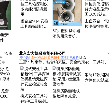
盔、给养单元、排爆服、防爆桶、防爆毯
铝合金SQ-9安检
山丘四合一气
工具箱探测仪多
检测仪报警器
SQ-1塑料喊话器
功能消防救援用
光液晶显示中
功能安
消防用录音扩音
CCCF认证
7件套
喇叭 USB充电多
 检测
功能放音设备
箱
洽谈
北京宏大凯盛商贸有限公司
宁
安心购
综合体验L0
回复及时
真实性已核验
北京
面罩清
主营：
约束带、粘合约束毯、安全约束衣、工具箱、
定气
保固定带、插入式束缚带
消防救
消防17款消防
衣
六件套3C认
防员 阻燃服
水龙套
健身房防砸地板
服 XXL码
携式安检工具箱
米30米
橡胶隔音减震垫
包9件工具探测仪
厚水龙
家用力量区耐磨
折叠镜无磁探针
地垫