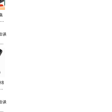
集
离声
洽谈
海绵
泡
刻
洽谈
运