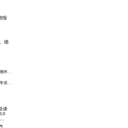
测报
t、德
测环境
专业场
洽谈
北京