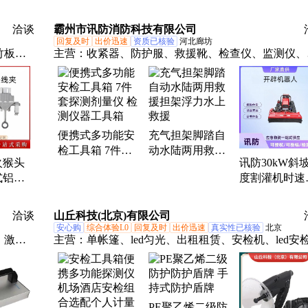
安全检查箱套装
洽谈
霸州市讯防消防科技有限公司
回复及时
出价迅速
资质已核验
河北廊坊
竹板折
主营：
收紧器、防护服、救援靴、检查仪、监测仪、
冰面救
描仪、隔膜泵、双肩包、三脚架、修剪机、锂电池、
冰面救
草机、高压泵、液压泵、灭火鞋、三轮车、搜救网、
绳器、装备绳、应急灯、工作服、照明灯、救援斧、
生衣、排水车
便携式多功能安
充气担架脚踏自
检工具箱 7件套
动水陆两用救援
火猴头
讯防30kW斜坡
探测剂量仪 检测
担架浮力水上救
式铝合
度割灌机时速
仪器工具箱
援
引流线
林火灾扑救隔
夹
带开辟机器人
洽谈
山丘科技(北京)有限公司
安心购
综合体验L0
回复及时
出价迅速
真实性已核验
北京
、激光
主营：
单帐篷、led匀光、出租租赁、安检机、led安
、携行
门、安检x光机、寒区睡袋、野营帐篷、橡胶路锥、
组、折
图板、睡袋信封、救灾帐篷、led多功能、鸭绒睡袋
用品、
勘察灯、强光探照灯、环卫反光衣、车载搜索灯、携
具背包、木乃伊睡袋、闪灯汽车牌、多口袋马甲、马
PE聚乙烯二级防