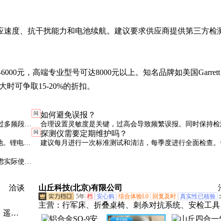
应速度、抗干扰能力和电池续航。建议要求供应商提供第三方检
-6000元，高端专业型号可达8000元以上。知名品牌如美国Garret
时可争取15-20%的折扣。
问
如何避免误报？
过多频段技
合理设置灵敏度是关键，过高会导致频繁误报。同时保持检
问
探测仪需要定期维护吗？
光机辅助检
清洁，远离其他电子设备干扰。定期校准也很重要。
池。锂电池
建议每月进行一次标准测试和清洁，每季度进行全面检查。
所使用的设备建议每年返厂校准一次。
虑实际使用
洽谈
山丘科技(北京)有限公司
5年
档
安心购
综合体验L0
回复及时
真实性已核验
主营：
行军床、折叠桌椅、刺杀对抗系统、安检工具
、遥控
箱、防弹衣、防弹头盔、反光背心、防刺服、防暴头