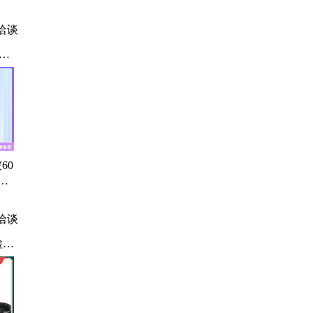
洽谈
扫
除
抛
救
60
森
离
洽谈
检
作业
、光
行
甲