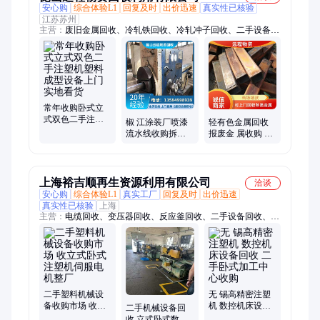
安心购
综合体验L1
回复及时
出价迅速
真实性已核验
江苏苏州
主营：
废旧金属回收、冷轧铁回收、冷轧冲子回收、二手设备回
收、注塑机回收、电子元器件回收、变压器回收、不锈钢回收、
发电机回收、加工中心回收、重型货架回收、自动化设备回收、
铣床磨床回收、配电柜回收、机械车位回收、镀金镀银废料回
收、电子废料回收、废铜废铝回收、线路板回收、镀金线路板回
收、厂房拆除回收、整厂设备打包回收、全自动泊车位回收、变
频器回收、驱动器回收
常年收购卧式立
式双色二手注塑
椒 江涂装厂喷漆
轻有色金属回收
机塑料成型设备
流水线收购拆除
报废金 属收购 高
上门实地看货
二手卧式注塑机
价收购 诚信合作
械设备回收 远程
远程物资
上海裕吉顺再生资源利用有限公司
洽谈
安心购
综合体验L1
真实工厂
回复及时
出价迅速
真实性已核验
上海
主营：
电缆回收、变压器回收、反应釜回收、二手设备回收、注
塑机回收、二手机床回收、电梯回收、发电机回收、锅炉回收、
制冷设备回收、空压机回收、速冻库回收、化工厂拆除、废铁回
收、不锈钢回收、废铝回收、整厂拆除回收、水泥厂拆除、中央
空调拆除回收、废铜回收、无尘车间净化板回收、酒店宾馆拆除
回收、行车回收、电线电缆回收、加工中心回收
二手塑料机械设
无 锡高精密注塑
备收购市场 收立
机 数控机床设备
二手机械设备回
式卧式注塑机伺
回收 二手卧式加
收 立式卧式数控