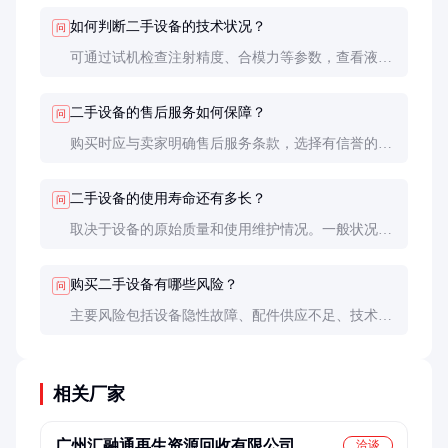
记录，避免购买到问题设备。
如何判断二手设备的技术状况？
问
可通过试机检查注射精度、合模力等参数，查看液压
系统是否漏油，电气系统是否稳定。最好请专业技术
人员陪同验机。
二手设备的售后服务如何保障？
问
购买时应与卖家明确售后服务条款，选择有信誉的供
应商。部分供应商提供一定期限的保修服务，这对降
低采购风险很有帮助。
二手设备的使用寿命还有多长？
问
取决于设备的原始质量和使用维护情况。一般状况良
好的二手设备仍可使用5-10年，但需加强日常维护。
购买二手设备有哪些风险？
问
主要风险包括设备隐性故障、配件供应不足、技术落
后等。购买前需充分了解设备历史，做好风险评估。
相关厂家
广州汇融通再生资源回收有限公司
洽谈