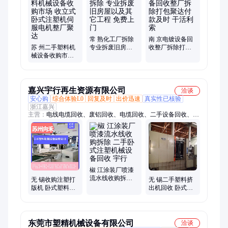
收、制冷设备回收
常 熟化工厂拆除
南 京电镀设备回
苏 州二手塑料机
专业拆废旧房屋
收整厂拆除打包
械设备收购市场
以及其它工程 免
聚达付款及时 干
收立式卧式注塑
费上门
活利索
机伺服电机整厂
聚达
嘉兴宇行再生资源有限公司
洽谈
安心购
综合体验L0
回复及时
出价迅速
真实性已核验
浙江嘉兴
主营：
电线电缆回收、废铝回收、电缆回收、二手设备回收、注
塑机回收、光亮铜收购、架空铝线收购、废铜回收、废电缆回
收、废设备回收、不锈钢回收、废电机回收、整厂拆除回收、自
动化设备回收、电子元器件回收、加工中心回收、数控机床回
收、磨床回收、铣床回收、中央空调回收、制冷设备回收、冷库
板回收、废旧金属回收、稀有金属回收、机械车库回收
椒 江涂装厂喷漆
流水线收购拆除
无 锡收购注塑打
无 锡二手塑料挤
二手卧式注塑机
版机 卧式塑料成
出机回收 卧式注
械设备回收 宇行
型机数控机床二
塑机 伺服电机废
手整厂设备拆除
旧设备收购 整厂
宇行
宇行
东莞市塑精机械设备有限公司
洽谈