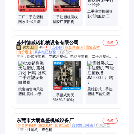
二手注塑机回收
卧式伺服款 工厂
工厂二手注塑机
二手注塑机回收
机械设备收购 多
回收 卧式注塑成
塑胶厂废旧机械
年行业经验
型设备收购 货靓
设备收购 卧式伺
价优 现款结算
服款
苏州德威诺机械设备有限公司
洽谈
4年
厂
安心购
综合体验L0
回复及时
出价迅速
真实性已核验
江苏苏州
主营：
卧式注塑机、立式注塑机、电动注塑机、二手注塑机、注
塑机租赁
批发销售海天注
震雄卧式二手注
塑机 震雄 力劲 日
塑机 节能注塑设
二手卧式海天
精 卧式二手注塑
备JM2000工厂转
MA60-2100吨注
设备 白菜价
让
塑机 品牌注塑设
备
东莞市大朗鑫盛机械设备厂
洽谈
综合体验L0
回复及时
出价迅速
真实性已核验
广东东莞
主营：
注塑机、双色机