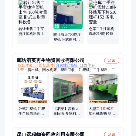
转让出售二手宝
仓库二手注塑机
捷注塑机出售 160
震雄218吨 轻熟系
转让海天700吨注
吨变量泵 卧式曲
下模510 螺杆∮52
塑机 卧式曲肘伺
肘塑料设备
省电变量
服机 二手塑料设
备
廊坊泗英再生物资回收有限公司
洽谈
综合体验L0
回复及时
真实性已核验
江西萍乡
主营：
挤出机、回收机床、塑料回收、注塑机、二手塑料、二手
机床、高低混辅机、回收高低混
卧式注塑机 注塑
【泗英】高价大
大型二手卧式注
生产线自动化系
量回收 多物料卧
塑机械收购 泗英
统 购销二手设备
式注塑机 二手设
螺杆注塑机回收
泗英 产能高易操
备等
注塑成型设备处
作
理
昆山远程物资回收利用有限公司
洽谈