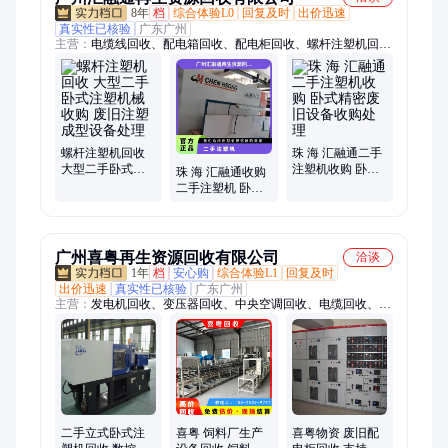
8年
档
综合体验L0
回复及时
出价迅速
真实性已核验
广东广州
主营：
电缆线回收、配电箱回收、配电柜回收、螺杆注塑机回
收、旧空调回收、钢结构回收、变压器回收、旧电缆回收、发电
机回收、铝合金回收、灭火器回收、废电缆回收、厂设备回收、
旧电梯回收、厂废铁回收、蓄电池回收、回收钢材回收、变频空
调回收、溴化锂回收、回收工业设备、废铜回收回收、废旧电缆
回收
螺杆注塑机回收
珠 海 汇融通二手
大型二手卧式注
注塑机收购 卧式
珠 海 汇融通收购
塑机械收购 废旧
精密废旧设备收
二手注塑机 卧式
注塑成型设备处
购处理
精密废旧设备收
理
购当天上门 现款
现结
广州喜粤再生资源回收有限公司
洽谈
1年
档
安心购
综合体验L1
回复及时
出价迅速
真实性已核验
广东广州
主营：
发电机回收、变压器回收、中央空调回收、电缆回收、电
脑回收、工厂设备回收
二手立式卧式注
喜粤 饲料厂生产
喜粤物资 废旧配