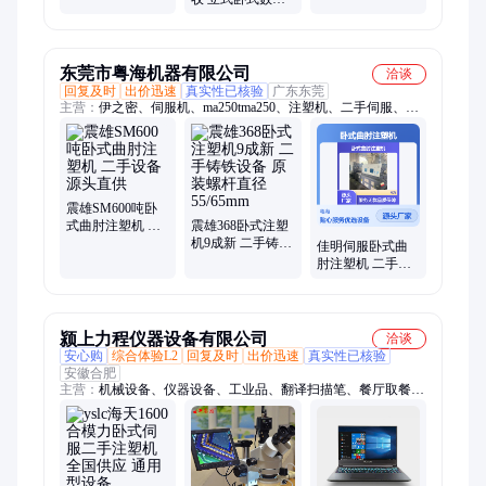
服电机整厂
工中心收购
车床收购 全自动
注塑机 物资
东莞市粤海机器有限公司
洽谈
回复及时
出价迅速
真实性已核验
广东东莞
主营：
伊之密、伺服机、ma250tma250、注塑机、二手伺服、塑
料成型机、水果筐塑料机
震雄SM600吨卧
式曲肘注塑机 二
震雄368卧式注塑
手设备源头直供
机9成新 二手铸铁
佳明伺服卧式曲
设备 原装螺杆直
肘注塑机 二手优
径55/65mm
选设备 严格把关
颍上力程仪器设备有限公司
洽谈
安心购
综合体验L2
回复及时
出价迅速
真实性已核验
安徽合肥
主营：
机械设备、仪器设备、工业品、翻译扫描笔、餐厅取餐叫
号器、会议大平板彩电、超高清电视机、热收缩包装机、激光打
印机、燃气热水器、机械表全自动、和田玉、下死点检知器、专
业重锤电钢琴、杀菌消毒机、无线叫号机、驾驶式洗地机、激光
电子经纬仪、除湿机家用、除湿机工业、取暖炉、温湿度计、吸