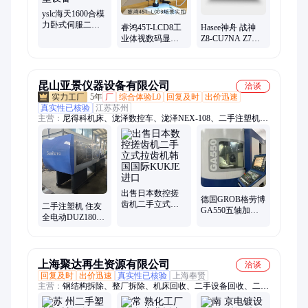
尘器
yslc海天1600合模
力卧式伺服二手
睿鸿45T-LCD8工
Hasee神舟 战神
注塑机 全国供应
业体视数码显微
Z8-CU7NA Z7M
通用型设备
镜放大镜精工件
十代酷睿i7 独显
维修显示屏测量
笔记本游戏本电
拍摄
脑
昆山亚景仪器设备有限公司
洽谈
5年
厂
综合体验L0
回复及时
出价迅速
真实性已核验
江苏苏州
主营：
尼得科机床、泷泽数控车、泷泽NEX-108、二手注塑机、
数控机床、NIDEC OKK、新宝减速机、三坐标/二次元影像仪、
OKK卧加、龙门五面体加工中心、NIdec尼得科机床、okk机床、
二次元影像仪全自动影像测量、进口龙门加工中心、日本进口机
床、台湾泷泽车床、日本龙泽、台湾泷泽、斗山机床、尼得科龙
门加工中心、落地镗、龙门加工中心
出售日本数控搓
德国GROB格劳博
齿机二手立式拉
二手注塑机 住友
GA550五轴加工
齿机韩国国际
全电动DUZ180吨
中心 系统：西门
KUKJE进口
180T日本 卧式机
子840D，
械设备
上海聚达再生资源有限公司
洽谈
回复及时
出价迅速
真实性已核验
上海奉贤
主营：
钢结构拆除、整厂拆除、机床回收、二手设备回收、二手
电子元器件回收、废金属回收、电线电缆回收、废旧机械仪器回