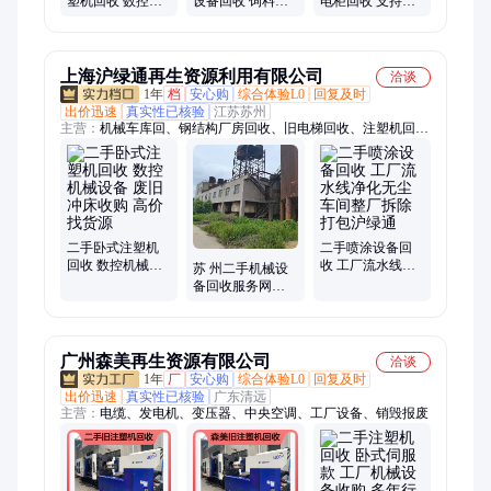
塑机回收 数控车
设备回收 饲料添
电柜回收 支持拆
床 淘汰旧设备收
加剂 剩余原料收
卸 机房电力设备
购 当场结款
购 免费搬运 现结
旧铜排拆除收购
上海沪绿通再生资源利用有限公司
洽谈
1年
档
安心购
综合体验L0
回复及时
出价迅速
真实性已核验
江苏苏州
主营：
机械车库回、钢结构厂房回收、旧电梯回收、注塑机回
收、手脚架回收、金属废料回收、工业机器人回收、变压器回
收、电缆电线回收
二手卧式注塑机
二手喷涂设备回
回收 数控机械设
收 工厂流水线净
苏 州二手机械设
备 废旧冲床收购
化无尘车间整厂
备回收服务网点
高价找货源
拆除打包沪绿通
卧式注塑机 旧设
备收购沪绿通
广州森美再生资源有限公司
洽谈
1年
厂
安心购
综合体验L0
回复及时
出价迅速
真实性已核验
广东清远
主营：
电缆、发电机、变压器、中央空调、工厂设备、销毁报废