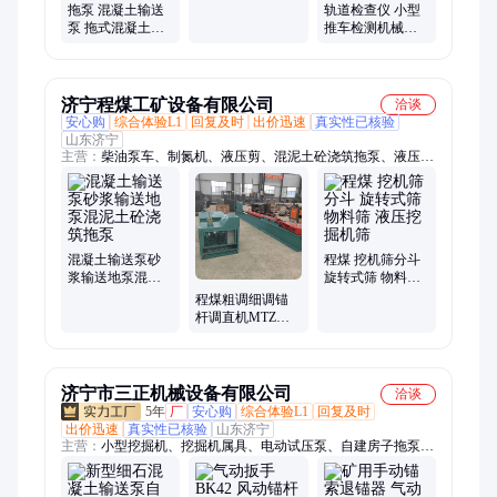
小 重量轻 结构简
拖泵 混凝土输送
轨道检查仪 小型
单
泵 拖式混凝土泵
推车检测机械装
双泵双回路开式
置 FTGZ-3 型轨道
液压系统
检查仪
济宁程煤工矿设备有限公司
洽谈
安心购
综合体验L1
回复及时
出价迅速
真实性已核验
山东济宁
主营：
柴油泵车、制氮机、液压剪、混泥土砼浇筑拖泵、液压顶
管机、玻璃吸盘、焊网机、生物质燃烧机、扫地车、划线机、渣
浆泵、打桩机、智能张拉设备、劈裂机、板换夹紧器、铣挖机、
护栏清洗机、抓钢机、螺旋钻机、劈裂棒、电动绳锯机、液压破
拆工具组、等离子切割机、相贯线切割机、激光切割机
混凝土输送泵砂
程煤 挖机筛分斗
浆输送地泵混泥
旋转式筛 物料筛
土砼浇筑拖泵
液压挖掘机筛
程煤粗调细调锚
杆调直机MTZ系
列锚杆调正拉直
机废旧锚杆整形
机
济宁市三正机械设备有限公司
洽谈
5年
厂
安心购
综合体验L1
回复及时
出价迅速
真实性已核验
山东济宁
主营：
小型挖掘机、挖掘机属具、电动试压泵、自建房子拖泵、
洒水喷枪、冲洗卷盘箱、栈桥冲洗器、空气炮、防尘喷枪、应急
救援设备、液压动力站、户外移动照明灯、矿用气动葫芦、挖机