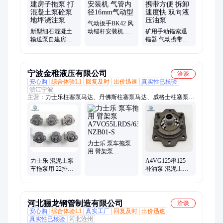
碎草机、JZQ齿轮减速机、电动液压拉马、全自动反冲洗滤器、
全自动除污器、灭火岩粉、阻化剂、工业料仓破拱器、空气助流
器、风幕机、电动打压机、井下用LED显示屏
气动扳手BK42 风
新型细石混凝土
动锚杆安装机 气
矿用手动锚索退
输送泵自建房子
管内径16mm气动
锚器 气动携带方
拖泵 打混凝土泵
型
便 拆卸速度快 双
砼泵 地坪浇注泵
向液压油泵
宁波金稚液压有限公司
洽谈
安心购
综合体验L1
回复及时
出价迅速
真实性已核验
浙江宁波
主营：
力士乐柱塞泵马达、丹佛斯柱塞泵马达、威格士柱塞泵马
达、减速机、泵马达零配件、控制阀
力士乐 泵车拖泵
用 臂架泵
A7VO55LRDS/63L-
力士乐 混泥土泵
A4VG125串125
NZB01-S
车拖泵用 22排量
补油泵 混泥土泵
0510725101 齿轮
车拖泵维修主油
泵
泵用配件
河北骊龙钢管制造有限公司
洽谈
安心购
综合体验L1
真实工厂
回复及时
出价迅速
真实性已核验
河北沧州