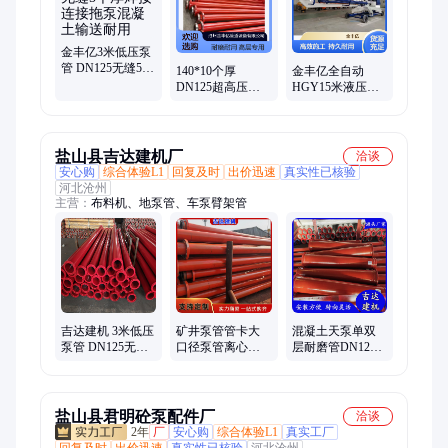
金丰亿3米低压泵
管 DN125无缝5个
140*10个厚
金丰亿全自动
厚焊接连接拖泵
DN125超高压地
HGY15米液压布
混凝土输送耐用
泵管 高层中铁专
料机 360°回转布
用 混凝土输送利
料半径 混凝土浇
器更耐磨
筑神器
盐山县吉达建机厂
洽谈
安心购
综合体验L1
回复及时
出价迅速
真实性已核验
河北沧州
主营：
布料机、地泵管、车泵臂架管
吉达建机 3米低压
矿井泵管管卡大
混凝土天泵单双
泵管 DN125无缝
口径泵管离心泵
层耐磨管DN125
焊接连接拖泵混
管高压泵管煤炭
地泵管DN80泵管
凝土输送耐用
矿井用管道
吉达
盐山县君明砼泵配件厂
洽谈
2年
厂
安心购
综合体验L1
真实工厂