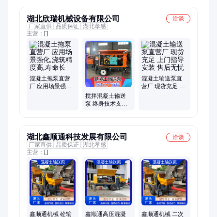
湖北欣瑞机械设备有限公司
洽谈
厂家直供
品质保证
湖北孝感
主营：
[]
混凝土拖泵直营
混凝土输送泵直
厂 应用场景强化,
营厂 现货充足 上
浇筑精度高,寿命
门指导安装 售后
搅拌混凝土输送
长
无忧
泵 终身技术支持
售后全程护航
湖北鑫顺通科技发展有限公司
洽谈
厂家直供
品质保证
湖北孝感
主营：
[]
鑫顺通机械 砼输
鑫顺通高压混凝
鑫顺通机械 二次