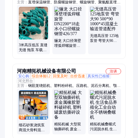
主营：
直埋保温钢管、防腐螺旋钢管、螺旋钢管、聚氨酯直埋保
温钢管、涂塑钢管、3pe防腐螺旋钢管、大口径涂塑钢管、矿用
双抗涂塑复合钢管、防腐无縫钢管、聚氨酯发泡保温管、预制直
埋保温管、厚壁螺旋焊管生产、国标螺旋焊管生产、防腐钢管、
地泵管、布料机、泵管管卡、泵车耐磨弯头、泵车耐磨管、泵车
搅拌站筛网、保温钢管
无缝高压管 125地
骊龙 大口径薄壁
泵管 弯管大90
3米高压低压 直缝
埋弧焊螺旋管
500*90 1000*45混
无缝 拖泵 车载泵
DN2200*18走水
凝土输送管道配
泵车平台耐磨管3
小口径螺旋钢管
件
万方 6万 8万方
426/377
河南精拓机械设备有限公司
洽谈
安心购
综合体验L2
回复及时
出价迅速
真实性已核验
河北邢台
主营：
钢筋笼绕筋机、塑料粉碎机、压路机、泥石分离机、颚式
破碎机、锤式破碎机、粉土机、振动筛沙机、粮食烘干机、软管
泵、卧式打包机、双轴撕碎机、铜米机、金属压块机、龙门剪切
机、五机头、抛丸机、铣刨机、摊铺机、钢筋弯曲中心、钢筋加
工锯床、喷播机、装载机扫地机、马路吹风机、绿篱修剪机
精拓机械 大型双
精拓机械叠螺式
细石砂浆浇筑泵
轴撕碎机 废金属
污泥脱水机 生活
商混大骨料混凝
橡胶塑料破碎机
食品养殖化工全
土拖泵二次构造