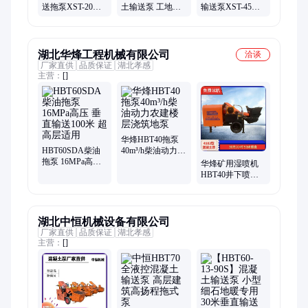
送拖泵XST-20型
土输送泵 工地浇
输送泵XST-45型
细石精准输送
筑拖泵 高效节能
二次构造专用
强劲动力
湖北华烽工程机械有限公司
洽谈
厂家直供
品质保证
湖北孝感
主营：
[]
华烽HBT40拖泵
HBT60SDA柴油
40m³/h柴油动力农
拖泵 16MPa高压
建楼层浇筑地泵
华烽矿用湿喷机
垂直输送100米 超
HBT40井下喷浆
高层适用
40m³/h回弹率低
湖北中恒机械设备有限公司
厂家直供
品质保证
湖北孝感
主营：
[]