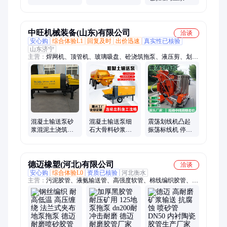
DN125多种规格
厂家供应
中旺机械装备(山东)有限公司
洽谈
安心购
综合体验L1
回复及时
出价迅速
真实性已核验
山东济宁
主营：
焊网机、顶管机、玻璃吸盘、砼浇筑拖泵、液压剪、划线
机、劈裂机、相贯线切割机、制氮机、劈裂棒、破桩机、喷砂
机、蒸汽养护机、电动叉车、破碎锤、生物质燃烧机、螺旋钻
机、打桩机、板换夹紧器、激光除锈机、柴油泵车、开沟机、压
链机
混凝土输送泵砂
混凝土输送泵细
震荡划线机凸起
浆混泥土浇筑地
石大骨料砂浆上
振荡标线机 停车
泵砼浇筑拖泵
料机隧道护坡浇
场地面标线设备
筑拖泵
德迈橡塑(河北)有限公司
洽谈
安心购
综合体验L0
资质已核验
河北衡水
主营：
污泥胶管、液氨输送管、高强度软管、棉线编织胶管、耐
压氨气胶管、耐负压耐磨胶管、石油液化气胶管