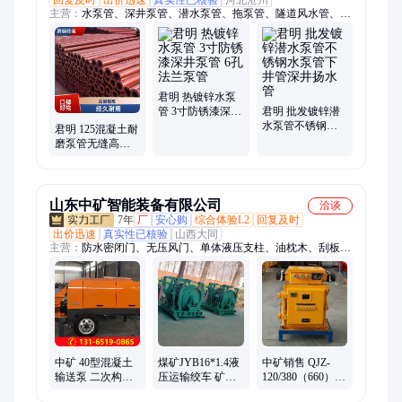
回复及时
出价迅速
真实性已核验
河北沧州
主营：
水泵管、深井泵管、潜水泵管、拖泵管、隧道风水管、扬
水泵管、下井泵管、矿用风水管、水泵泵管、井泵管、扬水管
君明 热镀锌水泵
管 3寸防锈漆深井
君明 批发镀锌潜
泵管 6孔法兰泵管
水泵管不锈钢水
君明 125混凝土耐
泵管下井管深井
磨泵管无缝高压
扬水管
双层水泵管拖泵
管地泵管
山东中矿智能装备有限公司
洽谈
7年
厂
安心购
综合体验L2
回复及时
出价迅速
真实性已核验
山西大同
主营：
防水密闭门、无压风门、单体液压支柱、油枕木、刮板机
配件、双速绞车、隔膜泵、耙斗装岩机、风筒、压风自救装置、
圆环链、金属顶梁、电机车、调度绞车、尼龙柱鞋、液力耦合
器、托辊、翻斗式矿车、回柱绞车、风门、耙矿绞车、气动葫
芦、隔爆水袋、给煤机
中矿 40型混凝土
煤矿JYB16*1.4液
中矿销售 QJZ-
输送泵 二次构造
压运输绞车 矿用
120/380（660）矿
柱泵 细石泵拖泵
1.6吨矿山施工用
用隔爆型真空电