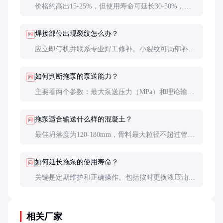
价格约高出15-25%，但使用寿命可延长30-50%，长
期使用成本反而更低。对于大型工程，这笔投资很值
得。
焊接部位出现裂纹怎么办？
问
应立即停机并联系专业焊工修补。小裂纹可局部补
焊，大范围裂纹需更换整段管道。严禁带病作业，以
免发生爆管事故。
如何判断拖泵的泵送能力？
问
主要看两个参数：最大泵送压力（MPa）和理论输送
量（m³/h）。压力决定输送高度，输送量影响施工效
率。实际选择需结合工程需求。
拖泵适合输送什么样的混凝土？
问
最佳坍落度为120-180mm，骨料最大粒径不超过管道
直径的1/3。对于特殊配比混凝土，建议先进行试泵
送。
如何延长拖泵的使用寿命？
问
关键是定期维护和正确操作。包括按时更换液压油和
滤芯，作业后彻底清洗管道，避免超压运行等。焊接
部位每半年需专业检测一次。
相关厂家