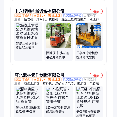
塑料罐废纺撕碎
自动全不锈钢叠
柱混泥土输送泵
设备
螺机
地泵
山东悍博机械设备有限公司
洽谈
综合体验L1
回复及时
出价迅速
真实性已核验
山东济宁
主营：
顶管机、焊网机、铣挖机、混泥土砼浇筑拖泵、液压剪、
平板夯、破碎锤、玻璃吸盘、粉碎钳、劈裂机、等离子切割机、
锚索切割机、扫地车、截桩机、挖机打桩机、板换夹紧器、劈裂
棒、生物质燃烧机、智能张拉设备、制氮机、污水处理设备、螺
旋钻机、喷砂机、渣浆泵、柴油泵车、液压扳手
混凝土输送泵砂
浆输送地泵混泥
土砼浇筑拖泵砂
悍博 叉车 多功能
工字钢冷弯机数
浆泵
电动升高装卸车
控冷弯成型机桥
液压堆高车 仓库
梁隧道弯弧机
运输车
河北源林管件制造有限公司
洽谈
综合体验L0
回复及时
出价迅速
真实性已核验
河北沧州
主营：
混凝土泵管、布料机、煤矿回填泵管、拖泵管、泵管法
兰、泵管管卡、车载泵管、布料机轴承、弯管轴承、地泵管、细
石泵管、砂浆泵管、泵车耐磨臂架管、泵车软管胶管、地泵弯
管、地泵管卡、泵管胶圈、手动布料机、布料机配件、布料机泵
管、泵车弯管弯头
源林供应 3米拖泵
125拖泵管卡 高压
输送管 无缝壁厚5
低压地泵管夹子
无缝3米拖泵泵管
毫米3m拖泵管
连接泵管用卡箍
地泵用高压泵管