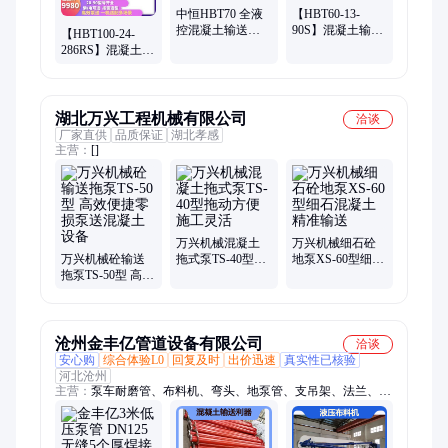
中恒HBT70 全液
【HBT60-13-
控混凝土输送泵
90S】混凝土输送
【HBT100-24-
高层建筑高扬程
泵 小型细石地暖
286RS】混凝土拖
拖式泵
专用 30米垂直输
泵 24MPa高压 300
送
米垂直输送解决
方案
湖北万兴工程机械有限公司
洽谈
厂家直供
品质保证
湖北孝感
主营：
[]
万兴机械混凝土
万兴机械细石砼
万兴机械砼输送
拖式泵TS-40型拖
地泵XS-60型细石
拖泵TS-50型 高效
动方便施工灵活
混凝土精准输送
便捷零损泵送混
凝土设备
沧州金丰亿管道设备有限公司
洽谈
安心购
综合体验L0
回复及时
出价迅速
真实性已核验
河北沧州
主营：
泵车耐磨管、布料机、弯头、地泵管、支吊架、法兰、砼
泵配件、锂基脂