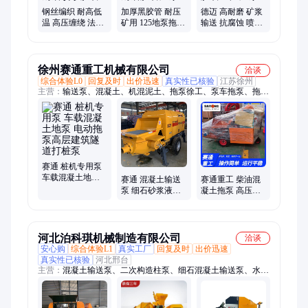
钢丝编织 耐高低
加厚黑胶管 耐压
德迈 高耐磨 矿浆
温 高压缠绕 法兰
矿用 125地泵拖泵
输送 抗腐蚀 喷砂
式夹布 地泵拖泵
dn200耐冲击耐磨
管 DN50 内衬陶
德迈 耐磨喷砂胶
德迈 耐磨胶管厂
瓷胶管生产厂家
管
家
徐州赛通重工机械有限公司
洽谈
综合体验L0
回复及时
出价迅速
真实性已核验
江苏徐州
主营：
输送泵、混凝土、机混泥土、拖泵徐工、泵车拖泵、拖泵
细石、拖泵电机、拖泵柴油、拖泵地泵、赛通重工、砂浆地泵、
车混泥土、地泵车拖、徐工泵车、细石地泵、二次结构、机矿用
防爆、机械柴油机、矿用泵泵车、混凝土泵、细石泵、混凝土输
送泵
赛通 桩机专用泵
车载混凝土地泵
赛通 混凝土输送
赛通重工 柴油混
电动拖泵高层建
泵 细石砂浆液压
凝土拖泵 高压水
筑隧道打桩泵
拖泵 二次构造柱
泥传送泵 自行式
泵
二次构造柱泵
河北泊科琪机械制造有限公司
洽谈
安心购
综合体验L1
真实工厂
回复及时
出价迅速
真实性已核验
河北邢台
主营：
混凝土输送泵、二次构造柱泵、细石混凝土输送泵、水泥
砂浆拖泵、砂浆混凝土输送鞥、大骨料混凝土输送泵、小型混凝
土输送泵