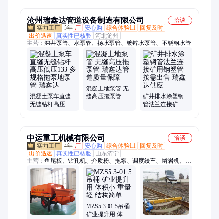
提升设备
磁起动器 智能防
爆开关
沧州瑞鑫达管道设备制造有限公司
洽谈
5年
厂
安心购
综合体验L1
回复及时
出价迅速
真实性已核验
河北沧州
主营：
深井泵管、水泵管、扬水泵管、镀锌水泵管、不锈钢水管
混凝土地泵管 无
混凝土泵车直缝
缝高压拖泵管 瑞
矿井排水涂塑钢
无缝钻杆高压低
鑫达管道质量保
管法兰连接矿用
压133 多规格拖泵
障
钢塑管 按需出售
地泵管 瑞鑫达
瑞鑫达供应
中运重工机械有限公司
洽谈
4年
厂
安心购
综合体验L1
回复及时
出价迅速
真实性已核验
山东济宁
主营：
鱼尾板、钻孔机、介质粉、拖泵、调度绞车、凿岩机、切
轨机、渣浆泵、翻斗式矿车、电动叉车、路面抹光机、混凝土搅
拌机、履带运输车、破碎机、喷浆机、铁路枕木
MZS5.3-01.5吊桶
矿业提升用 体积