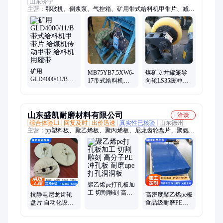
山东济宁
主营：
鄂破机、倒浆泵、气控箱、矿用带式给料机甲带片、减速
机、钢丝带、罐道轮、瓷溜槽、喷浆机、取样器、普棉带、破拱
器、小排车、注浆泵、控制箱、清淤泵、机甲带、防爆门、指示
器、排污泵、主控箱、显示屏、装载机、平板车、头戴灯、转载
机
矿用
MB75YB7.5XW6-
煤矿立井罐笼导
GLD4000/11/B带
17带式给料机
向轮LS35缓冲式
式给料机甲带片
GLD1500/7.5/S给
滚轮罐耳 耐磨抗
给煤机传动甲带
煤机驱动装置
撕裂 三锁紧不掉
给料机用履带
头
山东盛凯耐磨材料有限公司
洽谈
综合体验L1
回复及时
出价迅速
真实性已核验
山东德州
主营：
pp塑料板、聚乙烯板、聚丙烯板、尼龙齿轮盘片、聚氨酯
板材、聚丙烯水箱板、pp板、pe板、upe板、超高分子量聚乙烯
板、铸石板、压延微晶板、微晶铸石板、氧化铝陶瓷衬板、三合
一陶瓷衬板、二合一陶瓷衬板
聚乙烯pe打孔板加
工 切割雕刻 高分
抗静电尼龙齿轮
高密度聚乙烯pe板
子PE冲孔板 耐磨
盘片 自动化设备
食品级耐磨PE板
upe打孔洞洞板
传动用刮料板 耐
超高分子量聚乙
磨管链输送机链
烯板 阻燃高分子