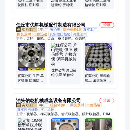
浩招 工业羊毛毡
浩招 供应工业毛
浩招 供应工业毛
轮圆柱 密封缓冲
毡齿轮 密封缓冲
毡齿轮 密封缓冲
减震传动件 澳毛
减震传动件 澳毛
减震传动件 澳毛
细毛注油片
细毛注油片
细毛注油片 高密
度
任丘市优辉机械配件制造有限公司
洽谈
1年
厂
安心购
综合体验L0
真实工厂
回复及时
出价迅速
真实性已核验
河北沧州
主营：
齿轮、链轮、齿条、单片链轮、伞齿轮
优辉公司 片山链
轮 供应 诚信经营
优辉公司 生产 单
优辉公司 磨齿轮
连接方便 保障机
片链轮 防腐防锈
加工 诚信经营 连
械传动
耐水流冲击 传动
接方便 完成动力
精度较高
传递
泊头佑乾机械成套设备有限公司
洽谈
3年
厂
综合体验L1
回复及时
出价迅速
真实性已核验
河北承德
主营：
联轴器、梅花联轴器、齿式联轴器、膜片联轴器、DJM膜
片联轴器、柱销联轴器、蛇簧联轴器、链条联轴器、弹性套联轴
器、凸缘联轴器、星型联轴器、中间接齿式联轴器、十字滑块联
轴器、尼龙齿式联轴器、夹壳联轴器、轮胎联轴器、柱销齿式联