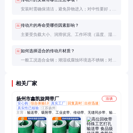
问
安装时需确保清洁，避免异物进入；对中性要好，螺
栓紧固力矩需均匀；初次运行前应充分润滑。
传动片的寿命受哪些因素影响？
问
主要受负载大小、润滑状况、工作环境（温度、湿
度、粉尘）及安装精度影响。正确维护可延长寿命。
如何选择适合的传动片材质？
问
一般工况选合金钢；潮湿或腐蚀环境选不锈钢；对重
量敏感的应用可选碳纤维复合材料，但成本较高。
相关厂家
扬州市鑫凯旋网带厂
洽谈
安心购
综合体验L0
真实工厂
回复及时
出价迅速
真实性已核验
江苏扬州
主营：
输送带、吸附带、工业皮带、传动带、无缝同步带、输送
皮带