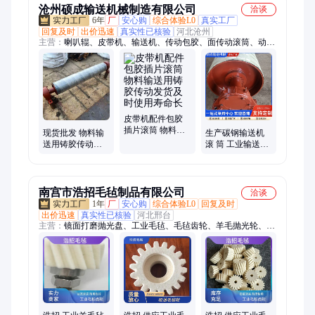
沧州硕成输送机械制造有限公司
洽谈
6年
厂
安心购
综合体验L0
真实工厂
回复及时
出价迅速
真实性已核验
河北沧州
主营：
喇叭辊、皮带机、输送机、传动包胶、面传动滚筒、动力
滚筒、螺旋托辊、喇叭托辊、锥形托辊、橡胶滚筒、皮带滚筒、
平行包胶、托辊支架、电动滚筒、清洗包胶、缓冲托辊、皮带托
辊、铸胶滚筒、钢筋盘绕、输送带托辊、下调心托辊、缓冲支架
槽、矿用托辊组、缓冲橡胶托辊、矿用平行托辊
皮带机配件包胶
插片滚筒 物料输
现货批发 物料输
生产碳钢输送机
送用铸胶传动发
送用铸胶传动皮
滚 筒 工业输送线
货及时使用寿命
带机配件包胶插
滚筒耐磨配件
长
片滚筒 质量稳定
南宫市浩招毛毡制品有限公司
洽谈
1年
厂
安心购
综合体验L0
回复及时
出价迅速
真实性已核验
河北邢台
主营：
镜面打磨抛光盘、工业毛毡、毛毡齿轮、羊毛抛光轮、羊
毛抛光盘、工业毛毡条、自粘毛毡板、毛毡打磨头、毛毡密封
垫、毛毡手提袋