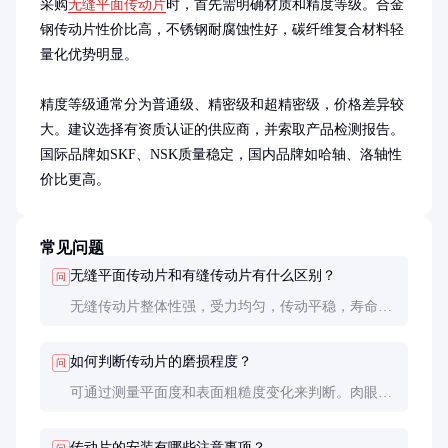
采购
无缝平面传动片
时，首先需明确材质和精度等级。合金
钢传动片性价比高，不锈钢耐腐蚀性好，碳纤维复合材料轻
量化优势明显。

精度等级通常分为普通级、精密级和超精密级，价格差异较
大。建议选择有资质认证的供应商，并索取产品检测报告。
国际品牌如SKF、NSK质量稳定，国内品牌如哈轴、洛轴性
价比更高。
常见问题
无缝平面传动片和有缝传动片有什么区别？
问
无缝传动片整体性强，受力均匀，传动平稳，寿命
长；有缝传动片成本低但易产生应力集中，长期使用
可能变形或断裂。
如何判断传动片的磨损程度？
问
可通过测量平面度和表面粗糙度变化来判断。肉眼可
见的划痕或裂纹表明磨损严重，需及时更换。
传动片的安装有哪些注意事项？