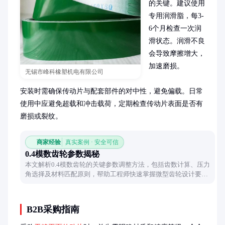
的关键。建议使用
专用润滑脂，每3-
6个月检查一次润
滑状态。润滑不良
会导致摩擦增大，
加速磨损。

无锡市峰科橡塑机电有限公司
安装时需确保传动片与配套部件的对中性，避免偏载。日常
使用中应避免超载和冲击载荷，定期检查传动片表面是否有
磨损或裂纹。
商家经验
真实案例 · 安全可信
0.4模数齿轮参数揭秘
本文解析0.4模数齿轮的关键参数调整方法，包括齿数计算、压力
角选择及材料匹配原则，帮助工程师快速掌握微型齿轮设计要
点。
B2B采购指南