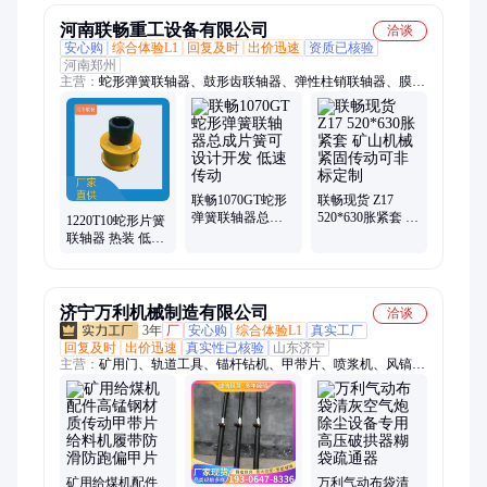
片
板
河南联畅重工设备有限公司
洽谈
安心购
综合体验L1
回复及时
出价迅速
资质已核验
河南郑州
主营：
蛇形弹簧联轴器、鼓形齿联轴器、弹性柱销联轴器、膜片
联轴器、十字万向联轴器、梅花联轴器、星型联轴器、轮胎联轴
器、高弹联轴器、永磁联轴器、液压联轴器、液力耦合联轴器
联畅1070GT蛇形
联畅现货 Z17
弹簧联轴器总成
520*630胀紧套 矿
1220T10蛇形片簧
片簧可设计开发
山机械紧固传动
联轴器 热装 低速
低速传动
可非标定制
传动可设计开发
济宁万利机械制造有限公司
洽谈
3年
厂
安心购
综合体验L1
真实工厂
回复及时
出价迅速
真实性已核验
山东济宁
主营：
矿用门、轨道工具、锚杆钻机、甲带片、喷浆机、风镐破
碎镐、无压风门、给煤机、注浆机、矿用防火栅栏门、皮带硫化
机、洗靴机、皮带纠偏装置、凿岩机、防溢裙板、挡尘帘、单体
液压支柱、矿车轮对、轨道轮、地辊、搅拌桶、矿用电机车、皮
带清扫器、皮带除铁器、料仓空气炮清堵器
矿用给煤机配件
万利气动布袋清