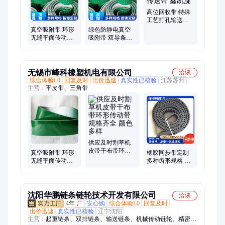
高位回收带 特殊
工艺打孔输送带
食品级传送带 鑫
真空吸附带 环形
绿色防静电真空
凯旋
无缝平面传动片
吸附带 双导条输
基带 规格齐全 鑫
送带 承受能力强
凯旋
鑫凯旋
无锡市峰科橡塑机电有限公司
洽谈
综合体验L0
回复及时
出价迅速
真实性已核验
江苏苏州
主营：
平皮带、三角带
供应及时割草机
皮带干布带环形
真空吸附带 环形
橡胶同步带定制
传动带 规格齐全
无缝平面传动片
多种齿形规格 耐
颜色多样
基带 规格齐全 峰
磨抗老化 自动化
科
设备精密传动配
件
沈阳华鹏链条链轮技术开发有限公司
洽谈
4年
厂
安心购
综合体验L0
回复及时
出价迅速
真实性已核验
辽宁沈阳
主营：
起重链条、双排链条、输送链条、机械传动链轮、精密链