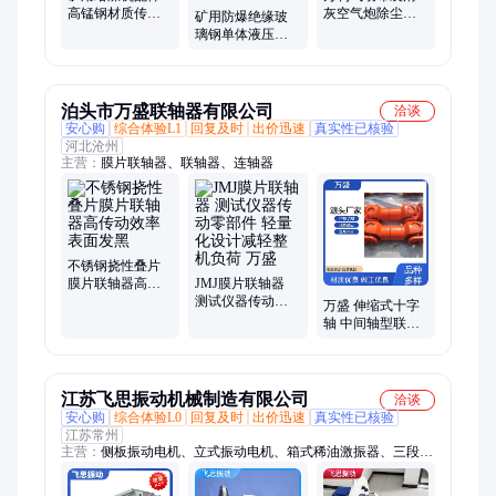
高锰钢材质传动
灰空气炮除尘设
矿用防爆绝缘玻
甲带片给料机履
备专用高压破拱
璃钢单体液压支
带防滑防跑偏甲
器糊袋疏通器
柱DWB系列煤矿
片
巷道临时支护设
备
泊头市万盛联轴器有限公司
洽谈
安心购
综合体验L1
回复及时
出价迅速
真实性已核验
河北沧州
主营：
膜片联轴器、联轴器、连轴器
不锈钢挠性叠片
膜片联轴器高传
JMJ膜片联轴器
动效率表面发黑
测试仪器传动零
万盛 伸缩式十字
部件 轻量化设计
轴 中间轴型联轴
减轻整机负荷 万
节 万向节传动轴
盛
钻床适用活动接
头
江苏飞思振动机械制造有限公司
洽谈
安心购
综合体验L0
回复及时
出价迅速
真实性已核验
江苏常州
主营：
侧板振动电机、立式振动电机、箱式稀油激振器、三段式
长电机、卧式振动电机、振动电机