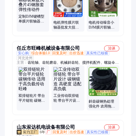
轴器、带制动轮柱销齿联轴器、带制动轮梅花联轴器、滑块联轴
器、尼龙柱销齿式联轴器
定制DJM键槽型
单膜片联轴器锁
电机弹性膜片联
电机传动噪音小
紧盘式叠片45钢
轴器批发大扭矩
DJM膜片联轴器
胀套弹性传动件
叠片JM型联轴节
减震性能好 轴承
传动件 减振性能
配件用 佑乾供应
好
任丘市旺峰机械设备有限公司
洽谈
安心购
综合体验L0
回复及时
出价迅速
真实性已核验
河北沧州
主营：
齿轮轴、齿轮磨齿、机械斜齿轮、搅拌机配件、螺旋伞齿
轮
双排链轮片 带台
工业传动双排链
平片链轮 碳钢传
轮 带台平片设计
斜齿碳钢热处理
动 适用于高负载
碳钢锻造 高硬度
强化件 农用拖拉
传动 旺峰
适配高负载
机重载传动耐磨
硬化齿轮 旺峰
山东岽达机电设备有限公司
洽谈
6年
厂
回复及时
出价迅速
真实性已核验