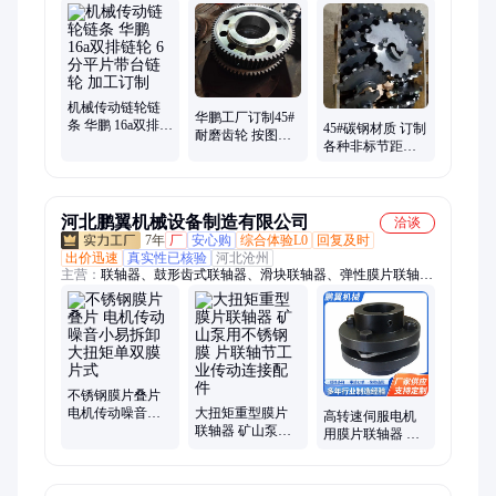
条、焊接输送链、双排滚子链、不锈钢链条、不锈钢滚子链、不
锈钢板式链、加长销输送链、斗式提升机链条
机械传动链轮链
华鹏工厂订制45#
条 华鹏 16a双排链
45#碳钢材质 订制
耐磨齿轮 按图纸
轮 6分平片带台链
各种非标节距链
按样品加工制作
轮 加工订制
轮 工业短节距双
节距轮加工
河北鹏翼机械设备制造有限公司
洽谈
7年
厂
安心购
综合体验L0
回复及时
出价迅速
真实性已核验
河北沧州
主营：
联轴器、鼓形齿式联轴器、滑块联轴器、弹性膜片联轴
器、304不锈钢膜片、弹性柱销联轴器、十字滑块联轴器、梅花
联轴器、星型联轴器、蛇簧联轴器、不锈钢联轴器、柱销齿式联
轴器、凸缘联轴器、棒销联轴器、轮胎联轴器、联轴器配件、齿
式联轴器、尼龙套联轴器
不锈钢膜片叠片
电机传动噪音小
大扭矩重型膜片
高转速伺服电机
易拆卸 大扭矩单
联轴器 矿山泵用
用膜片联轴器 不
双膜片式
不锈钢膜 片联轴
锈钢叠片电机传
节工业传动连接
动用联动轴
配件