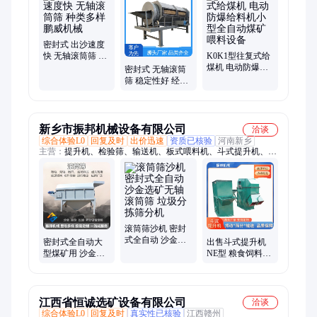
筛、矿用双层张弛筛
密封式 出沙速度
快 无轴滚筒筛 种
K0K1型往复式给
类多样 鹏威机械
煤机 电动防爆给
密封式 无轴滚筒
料机小型全自动
筛 稳定性好 经久
煤矿喂料设备
实用 鹏威机械
新乡市振邦机械设备有限公司
洽谈
综合体验L0
回复及时
出价迅速
资质已核验
河南新乡
主营：
提升机、检验筛、输送机、板式喂料机、斗式提升机、滚
筒筛、超声波振动筛、方形精细摇摆筛、大倾角皮带机、旋振
筛、刮板机、链斗机、链板机、真空上料机、除尘设备、矿用筛
分设备、提升设备、输送设备、脱水筛、Z型提升机
滚筒筛沙机 密封
式全自动 沙金选
密封式全自动大
出售斗式提升机
矿无轴滚筒筛 垃
型煤矿用 沙金选
NE型 粮食饲料水
圾分拣筛分机
矿无轴滚筒筛 垃
泥垂直上料机 斗
圾分拣筛分机
提机 输送能力强
江西省恒诚选矿设备有限公司
洽谈
综合体验L0
回复及时
真实性已核验
江西赣州