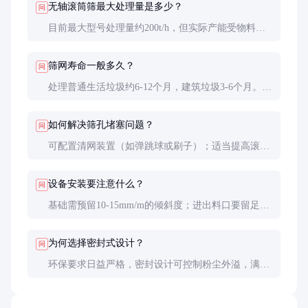
无轴滚筒筛最大处理量是多少？
问
目前最大型号处理量约200t/h，但实际产能受物料特
性影响。轻质物料如生活垃圾处理量较大，重质如建
筑垃圾需适当降低负荷。
筛网寿命一般多久？
问
处理普通生活垃圾约6-12个月，建筑垃圾3-6个月。采
用耐磨合金筛网可延长至1.5-2倍寿命，但价格也相应
提高50-80%。
如何解决筛孔堵塞问题？
问
可配置清网装置（如弹跳球或刷子）；适当提高滚筒
转速；对粘性物料可增设热水冲洗系统。
设备安装要注意什么？
问
基础需预留10-15mm/m的倾斜度；进出料口要留足操
作空间；确保除尘风管连接正确；首次运行前需空载
试车4小时以上。
为何选择密封式设计？
问
环保要求日益严格，密封设计可控制粉尘外溢，满足
GB16297排放标准。同时减少物料损失，改善工作环
境。