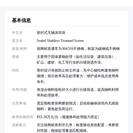
基本信息
中文名
密封式无轴滚筒筛
英文名
Sealed Shaftless Trommel Screen
材质/材料
筛网材质通常为304/316不锈钢，框架为碳钢或不锈钢
用途
主要用于固体废物处理（如生活垃圾、建筑垃圾）、
矿山、建材、化工等行业的分级筛选作业。
特性
密封设计有效防止粉尘外溢；无中心轴结构避免物料
缠绕；筛分效率高且处理量大；维护成本低且使用寿
命长。
作用/功能
将混合物料按粒径大小进行分级筛选，提高物料利用
率和处理效率。
注意事项
需定期检查筛网磨损情况；启动前确保筛筒内无残留
物料；避免超负荷运行。
参考价格区间
约5-50万元/台（视规格和处理能力而定）
选购要点
关注筛网材质和开孔率；检查驱动系统配置；考察密
封性能；根据处理量选匹配规格。