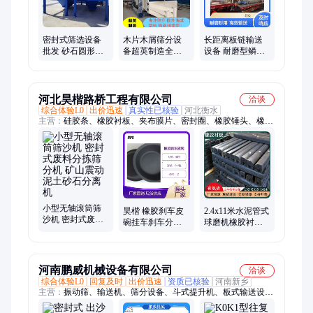
密封式筛选设备
木片木屑筛分设
长距离板链输送
批发 砂石圆形筛
备超英制造全自
设备 耐磨型鳞板
全自动化系统无
动石英砂摇摆筛
机配件 超英制造
轴滚筒筛厂家
高效震动筛分尺
采石场鳞板输送
寸
机
河北昊楷路桥工程有限公司
洽谈
综合体验L0
出价迅速
真实性已核验
河北衡水
主营：
硅胶条、橡胶衬板、夹布膜片、密封圈、橡胶锤头、橡胶
筛板、浮选机叶轮盖板
小型无轴滚筒筛
昊楷 橡胶刹车皮
2.4x11米水泥管式
沙机 密封式废料
碗挂车刹车分泵
球磨机橡胶衬板
分拣筛分机 矿山
皮膜 隔膜泵阀皮
噪音小产量高 溢
震动泥土砂石分
碗 橡 胶夹布膜片
流型细磨机橡胶
离机
板
河南鹏威机械设备有限公司
洽谈
综合体验L0
回复及时
出价迅速
资质已核验
河南新乡
主营：
振动筛、输送机、筛分设备、斗式提升机、板式输送设
备、有轴无轴滚筒筛、脱水筛分机、泥石分离机、精细筛分摇摆