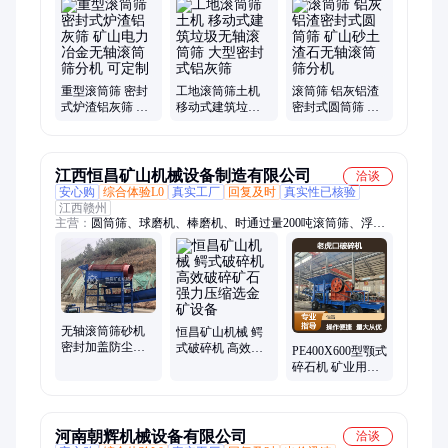
备、生活垃圾筛分设备、陈腐垃圾分选设备、建筑垃圾分拣设备
重型滚筒筛 密封
工地滚筒筛土机
滚筒筛 铝灰铝渣
式炉渣铝灰筛 矿
移动式建筑垃圾
密封式圆筒筛 矿
山电力冶金无轴
无轴滚筒筛 大型
山砂土渣石无轴
滚筒筛分机 可定
密封式铝灰筛
滚筒筛分机
制
江西恒昌矿山机械设备制造有限公司
洽谈
安心购
综合体验L0
真实工厂
回复及时
真实性已核验
江西赣州
主营：
圆筒筛、球磨机、棒磨机、时通过量200吨滚筒筛、浮选
机、洗矿机、破碎机、制砂机、洗砂机、分级机、选矿摇床、螺
旋溜槽、跳汰机、振动筛、制沙机、洗沙机、选矿设备、选金设
备、金矿设备、选金生产线、金矿生产线、离心选矿机、尼尔森
选矿机、选矿离心机
无轴滚筒筛砂机
恒昌矿山机械 鳄
密封加盖防尘式
式破碎机 高效破
PE400X600型颚式
建筑垃圾圆筒筛
碎矿石 强力压缩
碎石机 矿业用大
分机械
选金矿设备
型柴油动力老虎
口破碎机
河南朝辉机械设备有限公司
洽谈