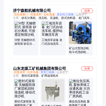
砂机干湿两用锤
计
封式垃圾旋转筛
破机
选机
济宁森航机械有限公司
洽谈
综合体验L1
回复及时
出价迅速
真实性已核验
山东济宁
主营：
砂石分离机、洗石机、压滤机、卧式供料器、龙门洗车
机、洗轮机、筛沙机、洗沙机、超声波洗石机
50型 无轴密封式
工地洗车设备 龙
滚筒筛 砂石分离
门式自动洗车机
机 可按需定制筛
搅拌站车辆洗车
矿山大型洗沙机
沙机
房
轮斗式洗砂机水
轮 自动洗沙设备
生产线
山东龙煤工矿机械集团有限公司
洽谈
回复及时
出价迅速
资质已核验
山东济宁
主营：
密封式滚筒筛、矿用油浸枕木
密封式滚筒筛 无
推拉负压风机 畜
轴圆筒筛 厂家层
牧养殖工业通风