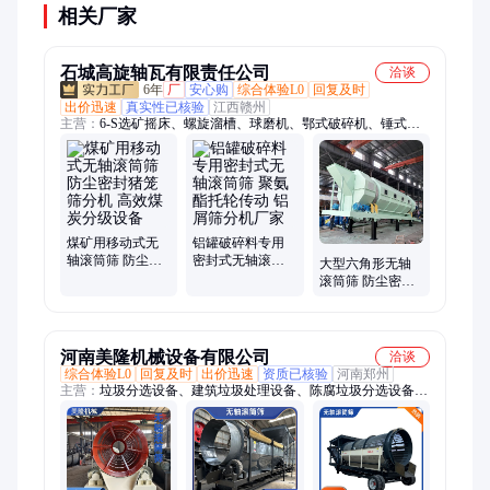
相关厂家
石城高旋轴瓦有限责任公司
洽谈
6年
厂
安心购
综合体验L0
回复及时
出价迅速
真实性已核验
江西赣州
主营：
6-S选矿摇床、螺旋溜槽、球磨机、鄂式破碎机、锤式破
碎机、圆筒洗石机、振动筛、浮选机、螺旋洗石机、螺旋分级
机、螺旋洗沙机、给料机、擦洗机、皮带输送机、跳汰机、离心
机、圆振筛、直线筛、轮斗洗沙机、浓密机
煤矿用移动式无
铝罐破碎料专用
轴滚筒筛 防尘密
密封式无轴滚筒
大型六角形无轴
封猪笼筛分机 高
筛 聚氨酯托轮传
滚筒筛 防尘密封
效煤炭分级设备
动 铝屑筛分机厂
猪笼筛 砂石分离
家
机 移动式滚筒选
金机
河南美隆机械设备有限公司
洽谈
综合体验L0
回复及时
出价迅速
资质已核验
河南郑州
主营：
垃圾分选设备、建筑垃圾处理设备、陈腐垃圾分选设备、
滚筒筛、填埋垃圾分拣机、撕碎机、破碎机、筛选机、生活垃圾
处理设备、筛分机、装修垃圾分类处理设备