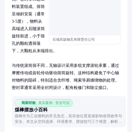
料装置组成。筛筒
呈倾斜安装（通常
3-5度），物料从
高端进入后随滚筒
旋转前进，小于筛
石城高旋轴瓦有限责任公司
孔的颗粒透筛落
下，大颗粒从末端排出。

与传统滚筒筛不同，无轴设计采用多组支撑滚轮承重，通过
摩擦传动或齿轮传动驱动筛筒旋转。这种结构避免了中心轴
对物料的阻碍，特别适合含纤维、绳索等易缠绕物的处理。
密封罩通常采用全封闭设计，配有检修门和除尘接口。
商家经验
真实案例 · 安全可信
煤棒摆放小百科
煤棒作为工业燃料的常见形态，其存放位置直接影响使用效率与
安全。本文从空间选择、环境要求、摆放技巧三个维度，解析煤
棒合理安置的实用要点。