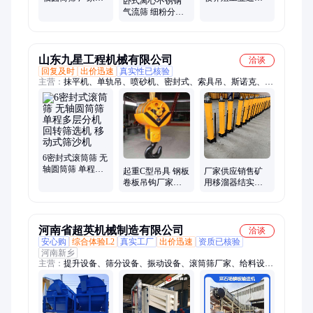
卧式离心不锈钢
机回转筛选机 移
扇 大功率排风机
气流筛 细粉分级
动式筛沙机
工业厂房风机
筛 震动筛选机
山东九星工程机械有限公司
洽谈
回复及时
出价迅速
真实性已核验
主营：
抹平机、单轨吊、喷砂机、密封式、索具吊、斯诺克、弯
曲机、抛丸机、凿岩机、改锚机、弧焊机、止回阀、推雪板、台
球桌、除雪板、分切机、过滤器、卷板机、搅拌机、卷圆机、养
护室、传感器、钻机
6密封式滚筒筛 无
轴圆筒筛 单程多
起重C型吊具 钢板
厂家供应销售矿
层分机回转筛选
卷板吊钩厂家加
用移溜器结实耐
机 移动式筛沙机
工合金 钢带吊 具
用 板输送机YT4-
6A液压推流器
河南省超英机械制造有限公司
洽谈
安心购
综合体验L2
真实工厂
出价迅速
资质已核验
河南新乡
主营：
提升设备、筛分设备、振动设备、滚筒筛厂家、给料设
备、输送设备、环保设备