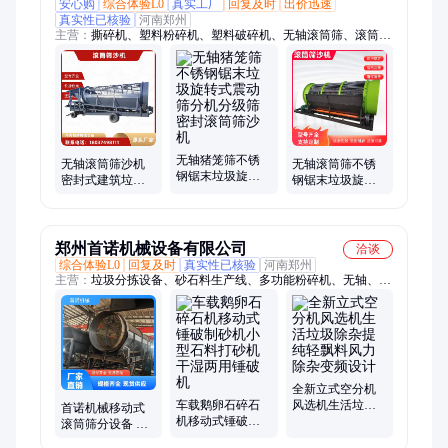
安心购
综合体验L0
真实工厂
回复及时
出价迅速
真实性已核验
河南郑州
主营：
撕碎机、塑料粉碎机、塑料破碎机、无轴滚筒筛、滚筒筛
沙机、金属粉碎机、双轴撕碎机、单轴撕碎机、泥石分离机、滚
轴筛、土石分离机、筛石机、筛草机、筛粮食、筛土机、金属压
饼机、粉末压饼机
无轴猪笼筛不锈
无轴滚筒筛沙机
无轴滚筒筛不锈
钢锯末垃圾旋转
密封式建筑垃圾
钢锯末垃圾旋转
式震动筛分机分
分选筛 土沙石分
式筛分机分级筛
级筛密封滚筒筛
拣筛分机筛石机
密封圆筒筛沙机
沙机
郑州首诺机械设备有限公司
洽谈
综合体验L0
回复及时
真实性已核验
河南郑州
主营：
垃圾分拣设备、砂石料生产线、多功能粉碎机、无轴、空
分机、泥石分离机、免蒸养轻质砖机、处理轮胎设备
全新立式空分机
车载鹅卵石碎石
风选机生活垃圾
首诺机械移动式
机移动式锤破制
除杂提纯轻飘料
滚筒筛分设备 无
砂机小型石料打
风力除杂变频设
轴滚筒筛厂家 密