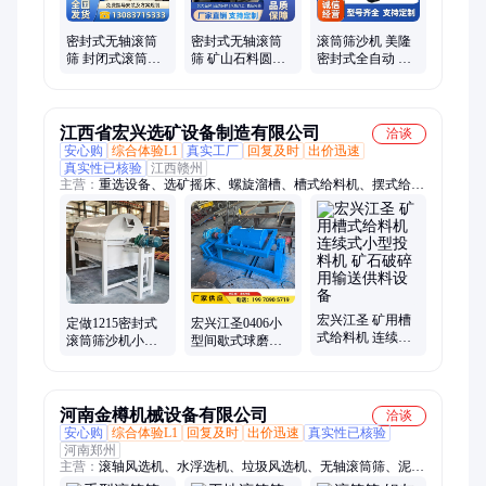
密封式无轴滚筒
密封式无轴滚筒
滚筒筛沙机 美隆
筛 封闭式滚筒筛
筛 矿山石料圆筒
密封式全自动 沙
分机 建筑垃圾分
筛分机 生活垃圾
金选矿无轴滚筒
拣配套设备 美隆
分拣设备生产线
筛 垃圾分拣筛分
美隆
机
江西省宏兴选矿设备制造有限公司
洽谈
安心购
综合体验L1
真实工厂
回复及时
出价迅速
真实性已核验
江西赣州
主营：
重选设备、选矿摇床、螺旋溜槽、槽式给料机、摆式给料
机、圆筒洗矿机、双轴洗矿机、轮斗洗沙机、圆盘给料机、螺旋
洗沙机、螺旋分级机、球磨分级一体机、球磨机、细沙回收机、
振动筛、跳汰机、振动洗金机、淘金设备、筛分设备、滚筒洗金
机、矿用设备、全套洗金淘金设备、鼓动溜槽、震动筛洗金机、
混汞摇床
宏兴江圣 矿用槽
定做1215密封式
宏兴江圣0406小
式给料机 连续式
滚筒筛沙机小型
型间歇式球磨机
小型投料机 矿石
无轴圆通洗石机
干湿两用试验试
破碎用输送供料
砂石分离筛选分
矿用水泥矿渣磨
设备
离机
浆机
河南金樽机械设备有限公司
洽谈
安心购
综合体验L1
回复及时
出价迅速
真实性已核验
河南郑州
主营：
滚轴风选机、水浮选机、垃圾风选机、无轴滚筒筛、泥石
分离机、链板给料机、棒条筛、弛张筛、弹跳筛、垃圾分选设