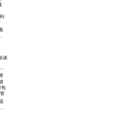
面
纹
系列
洽谈
电
镀
尼
阻
纹
包塑