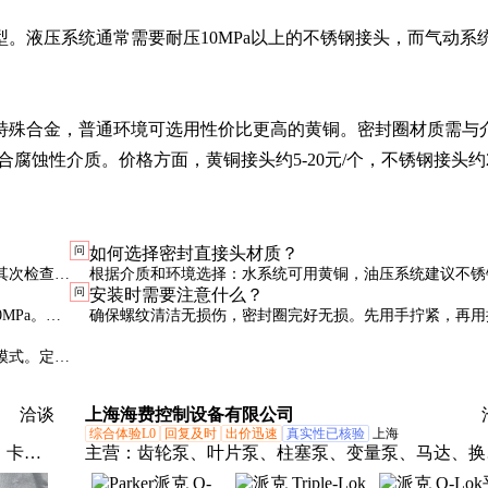
。液压系统通常需要耐压10MPa以上的不锈钢接头，而气动系
特殊合金，普通环境可选用性价比更高的黄铜。密封圈材质需与
合腐蚀性介质。价格方面，黄铜接头约5-20元/个，不锈钢接头约2
问
如何选择密封直接头材质？
其次检查螺
根据介质和环境选择：水系统可用黄铜，油压系统建议不锈
问
安装时需要注意什么？
的接头。
蚀环境需用特殊合金或塑料。密封圈材质也要与介质兼容。
MPa。具
确保螺纹清洁无损伤，密封圈完好无损。先用手拧紧，再用
1-1.5圈即可，过度拧紧会损坏密封圈。
模式。定期
洽谈
上海海费控制设备有限公司
综合体验L0
回复及时
出价迅速
真实性已核验
上海
、卡套
主营：
齿轮泵、叶片泵、柱塞泵、变量泵、马达、换
支座、
阀、比例阀、液压阀、防爆电磁阀、软管、过滤器