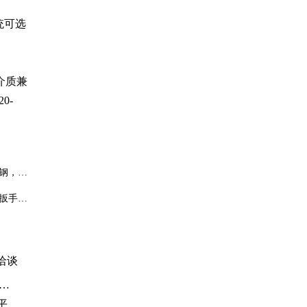
统可选
介质兼
0-
钢，腐
扳手拧
洽谈
向