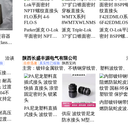
爆灯、
取样短
能杀虫
Parker派克 O-Lok
派克 Triple-Lok
派克 O-Lok平
凝容器
平面密封 NPTF
37°扩口锥面密封
密封 BSPP螺
lass
螺纹直接头FLO
穿板直接头
直接头
系列 4-6 FLO-S
WMTX系列
F42EDMLO
冷凝容器
8WMTXWLNMS
6F42EDMLOS
洽谈
陕西长盛丰源电气有限公司
验
出价迅速
真实性已核验
陕西宝鸡
主营：
镀锌金属软管、不锈钢穿线管、塑料波纹管、
压接
缆接头、波纹管接头、不锈钢接头、锌合金接头、铜
、液压
镍接头、包塑金属软管、软管管夹、不锈钢防爆管、
龙固定座
内部镀锌钢带
PA尼龙塑料直插
燃防鼠蛇皮波
耐高压
供应 波纹管尼龙
式接头 波纹管快
管 国标/环保
过渡接
防水接头 M型
插 直接头 浪管固
软管 保护套管
4不锈
PG型浪管密封配
定密封头 锁紧头