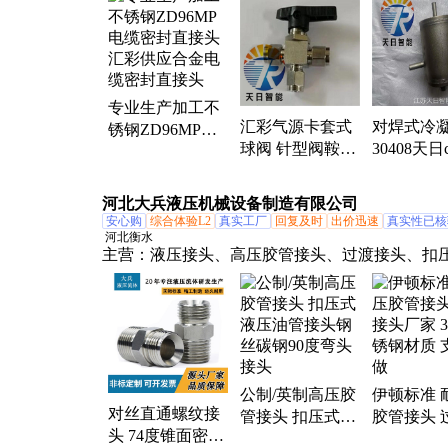
三防灯、母线槽、彩钢桥架、等电位联接箱、防
玻璃钢复合桥架、小品灯、三阀组、升降灯具、
管、护线套管、气源分配器、航空障碍灯、太阳
灯、网络网格桥架、模压模锻阀门、冷凝容器
专业生产加工不
汇彩气源卡套式
对焊式冷
锈钢ZD96MP电
球阀 针型阀鞍山
30408天日c
缆密封直接头 汇
双卡套球阀 截止
300 DN100
彩供应合金电缆
阀汇彩取压用球
BWΦ14
密封直接头
河北大兵液压机械设备制造有限公司
阀 压力表球阀 内
安心购
综合体验L2
真实工厂
回复及时
出价迅速
真实性已核
螺纹球阀 异径球
河北衡水
主营：
液压接头、高压胶管接头、过渡接头、扣
阀
头、对丝直通接头、卡套接头、不锈钢液压接头
软管接头、工程机械油管接头、油管接头
公制/英制高压胶
伊顿标准 
对丝直通螺纹接
管接头 扣压式液
胶管接头 
头 74度锥面密封
压油管接头钢丝
头厂家 30