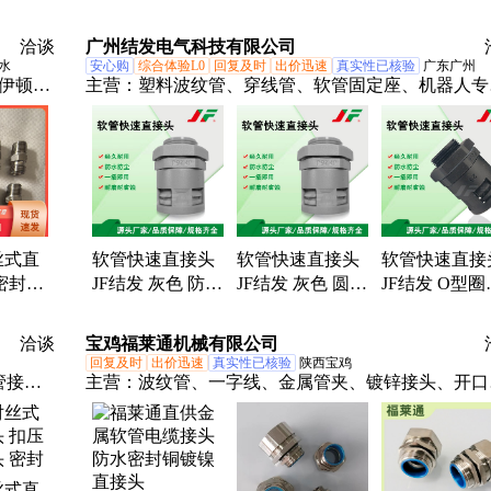
持定做
件 AD21.2浪管直
接头
洽谈
广州结发电气科技有限公司
水
安心购
综合体验L0
回复及时
出价迅速
真实性已核验
广东广州
、伊顿接
主营：
塑料波纹管、穿线管、软管固定座、机器人专
、
旋转接头、软管快速直接头、软管快速弯接头、软管
水直接头、防水弯接头、圆角弯头、Y型三通接头、
三通、直通软胶接头、法兰座接头、对接头、阻燃接
头、固定支架、双开口塑料软管
丝式直
软管快速直接头
软管快速直接头
软管快速直接
密封好
JF结发 灰色 防漏
JF结发 灰色 圆型
JF结发 O型圈
头 钰
密封 护套管螺纹
圈密封 线管波纹
封 快插式 波
型多样
管尼龙接头PG7
管尼龙接头
护套管尼龙接
洽谈
宝鸡福莱通机械有限公司
PG21
回复及时
出价迅速
真实性已核验
陕西宝鸡
管接
主营：
波纹管、一字线、金属管夹、镀锌接头、开口
接头、
头、锌合金接头、浸塑管箍、浸塑管夹、镀锌软管、
接接
属软管、双管管夹、金属浪管、双扣软管、双拼软管
、螺纹接
浸塑线夹、包胶管夹、多管管夹、汽摩配线夹、包塑
兰金属软
皮管、卡圈紧固夹、不锈钢软管、包胶皮管夹、防爆
丝式直