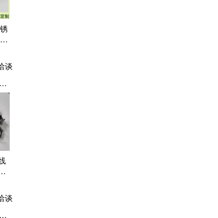
不锈
 端
丝锁
压密
洽谈
金
、
波
胶
定
属
、
线
壁
双开
用
洽谈
锈