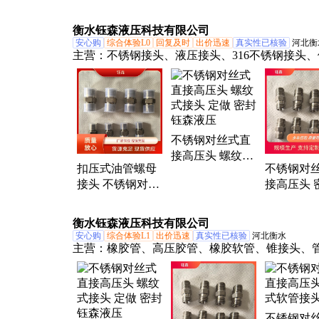
液压油管直接头
碳钢90度弯头接
钢材质 支
公制螺纹油管连
头
衡水钰森液压科技有限公司
接头
安心购
综合体验L0
回复及时
出价迅速
真实性已核验
河北衡
主营：
不锈钢接头、液压接头、316不锈钢接头
头、派克接头、焊接接头、接头、304不锈钢接头
JB/T966、液压管件、304管件
不锈钢对丝式直
接高压头 螺纹式
扣压式油管螺母
不锈钢对
接头 定做 密封
接头 不锈钢对丝
接高压头 
钰森液压
式直接高压头 钰
挖机配件接
森 密封 源头工厂
森液压 类
衡水钰森液压科技有限公司
安心购
综合体验L1
出价迅速
真实性已核验
河北衡水
主营：
橡胶管、高压胶管、橡胶软管、锥接头、
头、液压接头、不锈钢接头、注塑机接头、金属
316L接头、过渡接头、油堵接头、异型接头、焊
头、直通接头、304接头、直角弯头、三通接头
头、外螺纹接头、304金属软管、液压胶管、法
不锈钢对