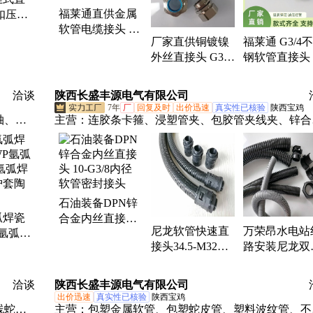
福莱通直供金属
扣压式
线管、连胶条卡箍、不锈钢管夹
软管电缆接头 防
密封
厂家直供铜镀镍
福莱通 G3/4
水密封铜镀镍直
外丝直接头 G3/4
钢软管直接头
接头
防水电缆密封接
式外螺纹 外
头
头 耐腐蚀抗
洽谈
陕西长盛丰源电气有限公司
封头
7年
厂
回复及时
出价迅速
真实性已核验
陕西宝鸡
轴、半
主营：
连胶条卡箍、浸塑管夹、包胶管夹线夹、锌合
架、手
镀锌接头、不锈钢穿线软管接头、金属电缆防水接头
凿、陶
锁紧金属软管电缆接头、电缆防水密封格兰头、双拼
古、点
纹管及接头、尼龙波纹管快插接头、卡圈紧固夹、浸
卡箍喉箍、双管管夹、双管夹片、一字线夹、线束固
石油装备DPN锌
夹、不锈钢固定夹、不锈钢穿线金属波软管、包塑金
弧焊瓷
合金内丝直接头
软管、包塑穿线蛇皮管、光纤保护管、双扣金属软管
尼龙软管快速直
万荣昂水电站
氩弧焊
10-G3/8内径软管
金属电缆填料函、包胶骑马夹、开口塑料波纹管
接头34.5-M32快
路安装尼龙双
弧焊机
密封接头
插式防水密封接
开口波纹管 
套陶瓷
头 波纹管钢管接
电缆套管穿线
洽谈
陕西长盛丰源电气有限公司
头
黑色灰色
出价迅速
真实性已核验
陕西宝鸡
线蛇皮
主营：
包塑金属软管、包塑蛇皮管、塑料波纹管、不