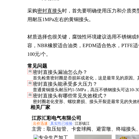
采购
密封直接头
时，首先要明确使用压力和介质类型
用耐压1MPa左右的黄铜接头。

材质选择也很关键，腐蚀性环境建议选用不锈钢或
容，NBR橡胶适合油类，EPDM适合热水，PTFE适
100元/个。
常见问题
问
密封直接头漏油怎么办？
首先检查密封圈是否损坏或老化，这是最常见的原因。
问
密封直接头能承受多大压力？
纹是否损伤或未拧紧。如问题依旧，建议更换更高质量
普通黄铜接头耐压约1-5MPa，高压不锈钢接头可达10-30
问
密封直接头有哪些常见失效模式？
体数值需查看产品说明书，切勿超压使用。
密封圈老化变形、螺纹磨损、接头开裂是最常见的失效
相关厂家
检查和及时更换可预防大部分问题。
江苏汇彩电气有限公司
出价迅速
真实性已核验
江苏镇江
主营：
取压短管、卡套球阀、避雷墩、终端接头
接头、防雷墩支架、PVC防雷支架、TPO避雷墩