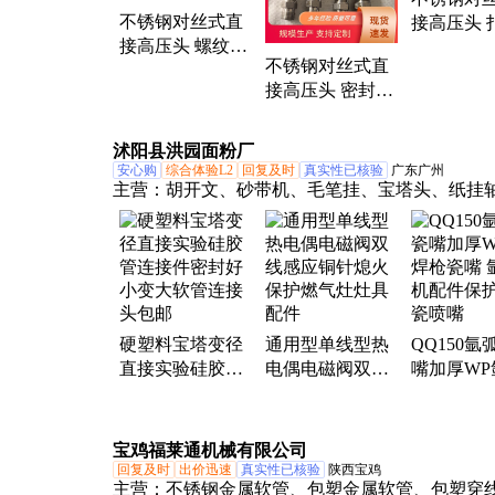
不锈钢对丝式直
管
接高压头 
接高压头 螺纹式
软管接头 
不锈钢对丝式直
接头 定做 密封
接高压头 密封好
钰森液压
挖机配件接头 钰
森液压 类型多样
沭阳县洪园面粉厂
安心购
综合体验L2
回复及时
真实性已核验
广东广州
主营：
胡开文、砂带机、毛笔挂、宝塔头、纸挂
生熟、传感器、裁剪机、二胡弓、小提琴、毛笔
工石、车挂饰、毛笔墨、打磨机、氩弧焊、木工
瓷碟、垫琴拖、增氧泵、冲击钻、电锤电、熟仿
火器、砂轮机、六角柄
硬塑料宝塔变径
通用型单线型热
QQ150氩
直接实验硅胶管
电偶电磁阀双线
嘴加厚WP
连接件密封好小
感应铜针熄火保
枪瓷嘴 氩
变大软管连接头
护燃气灶灶具配
配件保护
包邮
件
喷嘴
宝鸡福莱通机械有限公司
回复及时
出价迅速
真实性已核验
陕西宝鸡
主营：
不锈钢金属软管、包塑金属软管、包塑穿