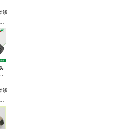
洽谈
用
防
T型
头
密
纹管
头
洽谈
接
金
、
蛇
穿