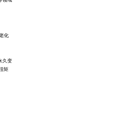
老化
永久变
扭矩