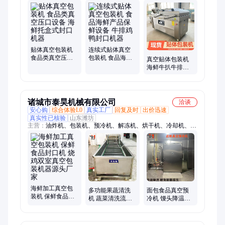
机器、行星炒锅、夹层锅、巴士杀菌流水线、鼓泡清洗机、反转
风干机、肉丸成型机、真空拌馅机、冻肉绞肉机、灌肠机、冻肉
切块机、真空吸肺机、重量分选机、玉米长度分选机
贴体真空包装机
连续式贴体真空
食品类真空压口
包装机 食品海鲜
真空贴体包装机
设备 海鲜托盒式
产品保鲜设备 牛
海鲜牛扒牛排包
封口机器
排鸡鸭封口机器
装设备 全自动熟
食盒装封口机器
诸城市泰昊机械有限公司
洽谈
安心购
综合体验L0
真实工厂
回复及时
出价迅速
真实性已核验
山东潍坊
主营：
油炸机、包装机、预冷机、解冻机、烘干机、冷却机、漂
烫机、速冻机、单冻机、杀菌机、鲜冻机、清洗机、冻干设备、
清洗设备、熟食冷却设备、化冻设备、肉类加工设备、速冻设
备、洗箱设备、杀菌设备、真空包装设备、解冻设备、风干机
海鲜加工真空包
多功能果蔬清洗
面包食品真空预
装机 保鲜食品封
机 蔬菜清洗流水
冷机 馒头降温冷
口机 烧鸡双室真
线 桃子清洗设备
却设备 熟食速冷
空包装机器源头
源头厂家售后无
机冷却均匀 源头
厂家
忧
厂家