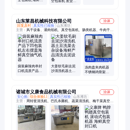
空包装机 发货及
续真空包装设备
制 变频调速
时 支持定做 支持
全自动真空封口
定制
机器
山东莱昌机械科技有限公司
洽谈
回复及时
真实性已核验
山东潍坊
主营：
风干设备、灌肉馅机、真空包装机、肠类机器、牛肉干包
装设备、行星搅拌炒酱锅
袋装麻辣肉串封
大姜软毛刷去泥
冻肉盘夹肉机器
口机流质产品下
沙清洗机器土豆
不锈钢鸡骨架鸭
凹包装机左右摆
洗菜去杂设备海
骨架碎骨设备馅
盖海鲜真空抽气
鲜产品清洗去泥
饼馅料绞肉成泥
机器
设备
机器
诸城市义康食品机械有限公司
洽谈
安心购
综合体验L1
真实性已核验
山东潍坊
主营：
周转筐清洗机、巴氏杀菌机、蔬菜清洗机、梅干菜真空封
口机、蔬菜杀青机、灌肠机、洗筺机、猪蹄烧毛机、辣椒烧皮
机、酱菜加工设备、盐水注射机、真空滚揉机、绞肉机、斩拌
机、拌馅机、猪蹄清洗机、毛棍清洗机、扎线机、烟熏炉