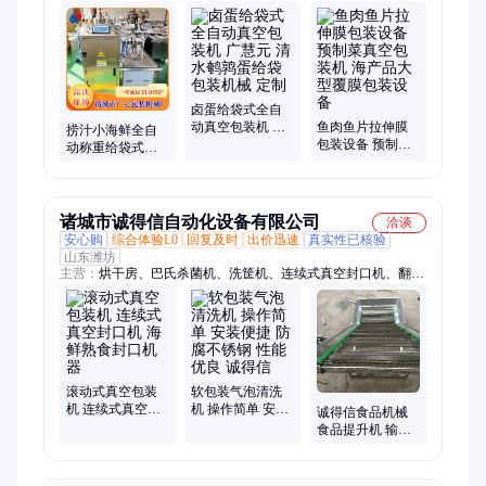
包装封口机器、给袋式真空包装机、滚动式真空包装机、盒式气
调包装机、双室真空包装机、全自动真空包装设备
卤蛋给袋式全自
动真空包装机 广
鱼肉鱼片拉伸膜
捞汁小海鲜全自
慧元 清水鹌鹑蛋
包装设备 预制菜
动称重给袋式包
给袋包装机械 定
真空包装机 海产
装机 预制食品钉
制
品大型覆膜包装
螺田螺包装封口
设备
机器
诸城市诚得信自动化设备有限公司
洽谈
安心购
综合体验L0
回复及时
出价迅速
真实性已核验
山东潍坊
主营：
烘干房、巴氏杀菌机、洗筐机、连续式真空封口机、翻转
风干机、气泡清洗机、毛辊清洗机、滚揉机、炒锅、玉米滚杠清
洗机、果蔬清洗机、果蔬清洗风干线、周转筐清洗机、托盘清洗
机、滚动式真空包装机、切片机、漂烫机、冷却线
滚动式真空包装
软包装气泡清洗
机 连续式真空封
机 操作简单 安装
诚得信食品机械
口机 海鲜熟食封
便捷 防腐不锈钢
食品提升机 输送
口机器
性能优良 诚得信
带 加工定制传送
带