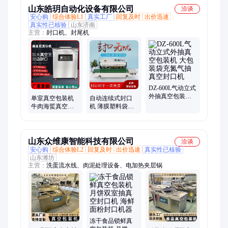
山东皓玥自动化设备有限公司
洽谈
安心购
综合体验L1
真实工厂
回复及时
出价迅速
真实性已核验
山东济南
主营：
封口机、封尾机
DZ-600L气动立式
外抽真空包装机
单室真空包装机
自动连续式封口
大包装袋充氮气
牛肉海蜇真空封
机 薄膜塑料袋铝
抽真空封口机
口机器 干湿两用
箔袋封口机械设
海鲜真空打包机
备
山东众维康智能科技有限公司
洽谈
安心购
综合体验L2
回复及时
出价迅速
真实性已核验
山东潍坊
主营：
洗蛋流水线、肉泥处理设备、电加热夹层锅
冻干食品锁鲜真