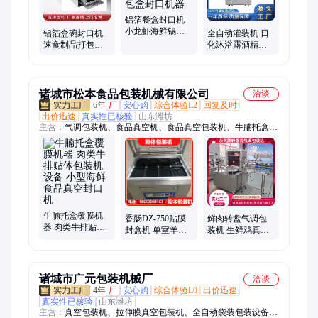
铝箔餐盒封口机
小龙虾海鲜锡纸
铝箔盒碗封口机
全自动灌装机 日
盒全自动快餐外
速食制品打包箔
化沐浴露酒精双
卖打包盒封口机
膜封膜机PP塑料
头灌装机器 浓浆
器
碗外卖海鲜封口
果汁伺服灌装设
机器
备
诸城市松本食品包装机械有限公司
洽谈
6年
厂
安心购
综合体验L2
回复及时
出价迅速
真实性已核验
山东潍坊
主营：
气调包装机、食品真空机、食品真空包装机、牛腩托盒覆
膜机器、连续真空包装机、滚动真空包装机
牛腩托盒覆膜机
香肠DZ-750贴膜
鲜肉转盘气调包
器 肉类牛排贴体
封盒机 单室羊肉
装机 生鲜鸡真空
包装机设备 小型
串贴体真空包装
充气封盒机 肉馅
海鲜食品真空封
机 永亮牌
保鲜盒式封口机
口机
诸城市广元包装机械厂
洽谈
4年
厂
安心购
综合体验L0
出价迅速
真实性已核验
山东潍坊
主营：
真空包装机、拉伸膜真空包装机、全自动袋装包装设备、