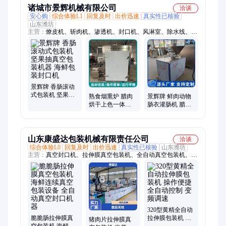
诸城市景辉机械有限公司
洽谈
安心购
综合体验L1
回复及时
出价迅速
真实性已核验
山东潍坊
主营：
燎皮机、斩肉机、渗透机、封口机、风淋室、除水线、肉
丸机、熏烤机、切丝机、切条机、采肉机、夹层锅、绞碎机、撩
毛机、切碎机、切丁机、绞切机、物料桶、燎毛机、拌馅机、辣
椒酱、分切机、搅拌机、斩泥机、杀青机
景辉牌 香肠滚动
式包装机 坚果抽
熟食烟熏炉 腊肉
景辉牌 鲜肉动物
真空包装机器 海
烘干上色一体熏
肠衣灌肠机 腊肠
鲜包装封口机
烤炉 100型箱式上
自动灌肠机器 加
色设备 景辉牌
工香肠设备
山东康盛达包装机械有限责任公司
洽谈
综合体验L0
回复及时
出价迅速
真实性已核验
山东潍坊
主营：
真空封口机、拉伸膜真空包装机、全自动真空包装机、真
空机
320型黄精全自动
脆脆肠拉伸膜真
拉伸膜包装机 操
猪肉片拉伸膜真
空包装机 海鲜连
作便捷 全自动控