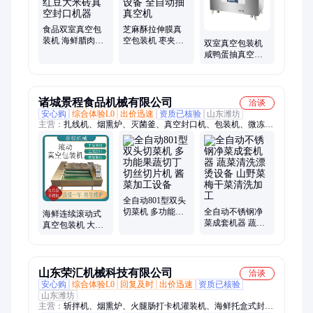
食品双室真空包
芝麻酥拉伸膜真
装机 海鲜腊肉封
空包装机 枣夹核
双室真空包装机
口设备 红豆大米
桃包装设备 全自
咸鸭蛋抽真空封
砖真空封口机器
动抽真空机
口机 食品保鲜包
装设备 小康牌
诸城景程食品机械有限公司
洽谈
安心购
综合体验L0
出价迅速
资质已核验
山东潍坊
主营：
扎线机、烟熏炉、灭菌釜、真空封口机、包装机、微冻
肉、调理品、滚揉机、灭菌锅、杀菌设备、多功能斩、变频调
节、扭结灌肠机、盐水注射机、去皮清洗机、液压灌肠机、气泡
清洗机、毛辊清洗机
全自动801型双头
切菜机 多功能果
全自动不锈钢净
海鲜连续滚动式
蔬切丁切丝切片
菜成套机器 蔬菜
真空包装机 大型
机 酱菜加工设备
清洗漂烫设备 山
预制菜榨菜封口
野菜梅干菜清洗
设备 双封条封袋
加工
机器
山东荣汇机械科技有限公司
洽谈
安心购
综合体验L0
回复及时
出价迅速
资质已核验
山东潍坊
主营：
斩拌机、烟熏炉、火腿肠打卡机灌装机、海鲜托盒式封口