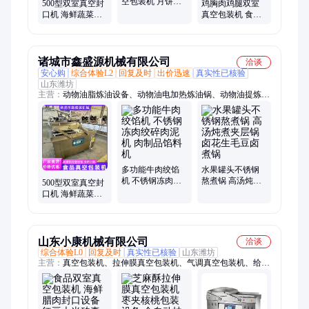
空包装机 月饼双
500型双室真空封
鸡胸肉鸡腿双室
室抽真空封口机
口机 海鲜蔬菜真
真空包装机 食品
海鲜面粉封口机
空包装机 肉类豆
海鲜抽真空封口
器
制品锁鲜封口机
机 冻干燕窝封口
器
机器
诸城市鑫盛源机械有限公司
洽谈
安心购
综合体验L2
回复及时
出价迅速
真实性已核验
山东潍坊
主营：
动物油脂炼油设备、动物油电加热炼油锅、动物油提炼设
备、夹层锅、果蔬清洗机、肉制品加工设备
多功能牛肉绞馅
水果罐头不锈钢
机 不锈钢冻肉绞
熬煮锅 高汤炖煮
500型双室真空封
碎肉泥机 肉制品
夹层锅 卤花生毛
口机 海鲜蔬菜真
馅料机
豆卤煮锅
空包装机 不锈钢
零食封口机器
山东小康机械有限公司
洽谈
综合体验L0
回复及时
真实性已核验
山东潍坊
主营：
真空包装机、拉伸膜真空包装机、气调真空包装机、给袋
真空包装机、帖体真空包装机、滚动真空包装机