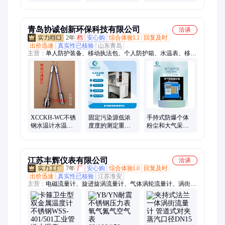
量夹 水生植物采
大中小型 藻类采
海洋 海水 水产 温
样 APC50
样网 采集网 PTN-
度计 温度表 WT
DW
青岛协诚创新环保科技有限公司
洽谈
2年
档
安心购
综合体验L1
回复及时
出价迅速
真实性已核验
山东青岛
主营：
单人防护装备、移动执法包、个人防护箱、水温表、移动
执法箱、车用尿素检定仪、移动源执法监测设备、手持式林格曼
黑度仪、氮氧化物检测仪、便携式不透光烟度计、机动车尾气检
测设备、个人防护包、应急防护包、辐射防护包、在用车尾气检
测仪、工业内窥镜、通用车载诊断仪OBD、手持式光离子化检测
仪、多参数气体检测仪、FID氢火焰检测仪、PID光离子检测
仪、个人剂量报警仪、手持多参数水质检测仪、水质快检试剂
包、手持热电风速仪、测距仪
XCCKH-WC不锈
固定污染源低浓
手持式防爆个体
钢水温计水温表
度度的测定重量
粉尘和大气采样
-6℃~41℃用于湖
法XCC-350天平恒
器ZGQ-3000B两
泊 河流 环保
温恒湿环境测量
者区别
仪
江苏丰辉仪表有限公司
洽谈
7年
厂
安心购
综合体验L0
回复及时
出价迅速
真实性已核验
江苏淮安
主营：
电磁流量计、旋进旋涡流量计、气体涡轮流量计、涡街流
量计、气体腰轮流量计、涡轮流量计、热式气体质量流量计、超
声波流量计、孔板流量计、椭圆齿轮流量计、玻璃转子流量计、
金属管浮子流量计、磁翻板液位计、雷达液位计、超声波液位
计、压力变送器、压力表、双金属温度计、热电阻、热电偶