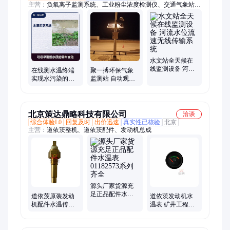
主营：
负氧离子监测系统、工业粉尘浓度检测仪、交通气象站、
恶臭气体在线监测系统、耐高温管道粉尘浓度检测仪、水位流量
在线监测系统、便携防爆型粉尘检测仪、便携式噪声检测仪、空
气质量自动微型站、插入式管道粉尘浓度仪、五要素气象微型监
测站、手持式香味浓度检测仪、手持式气体检测仪、便携式VOC
检测仪、便携式NH3检测仪、便携式复合气体检测仪、手持式粉
尘浓度检测仪、便携式管道粉尘检测仪、便携式高温粉尘检测
水文站全天候在
线监测设备 河流
仪、便携式尘埃粒子计数器
在线测水温终端
聚一搏环保气象
水位流速无线传
实现水污染的预
监测站 自动观测
输系统
警预报 每个样品
带U盘存储功能
有具体分析时间
表
北京策达鼎略科技有限公司
洽谈
综合体验L0
回复及时
出价迅速
真实性已核验
北京
主营：
道依茨整机、道依茨配件、发动机总成
源头厂家货源充
足正品配件水温
道依茨原装发动
道依茨发动机水
表01182573系列
机配件水温传感
温表 矿井工程机
齐全
器3808020-4D02
械专用 进口德国
水温表
原厂原装正品配
件