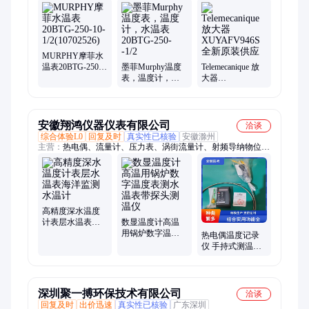
开关、仪器仪表、开关电源、电机
MURPHY摩菲水
温表20BTG-250-
墨菲Murphy温度
Telemecanique 放
10-1/2(10702526)
表，温度计，水
大器
温表20BTG-250-
XUYAFV946S 全
-1/2
新原装供应
安徽翔鸿仪器仪表有限公司
洽谈
综合体验L0
回复及时
真实性已核验
安徽滁州
主营：
热电偶、流量计、压力表、涡街流量计、射频导纳物位开
关、就地温度显示仪、防爆热电阻、压力真空表、翻板液位计、
数显温度显示仪、不锈钢压力表、磁翻板液位计、耐磨热电阻、
工业热电阻、铠装热电阻、双金属温度计、压力变送器、一体化
温度变送器
高精度深水温度
计表层水温表海
数显温度计高温
洋监测水温计
用锅炉数字温度
热电偶温度记录
表测水温表带探
仪 手持式测温仪
头测温仪
双针式滚轮式启
拓 显示直观读数
清
深圳聚一搏环保技术有限公司
洽谈
回复及时
出价迅速
真实性已核验
广东深圳