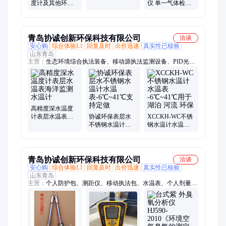
和控制液体酸碱
度计及其他环境
仪 单一气体检测
值
检测仪海洋河泊
仪 泵吸式溴气含
表层水温表
量测试仪
青岛协诚创新环保科技有限公司
洽谈
安心购
综合体验L1
回复及时
出价迅速
真实性已核验
山东青岛
主营：
生态环境综合执法装备、移动源执法监测设备、PID光离
子检测仪、表层水温表、单人防护装备、实验室分析仪器、氢火
焰离子化检测仪、个人防护包、便携式恶臭检测仪、手持式林格
曼黑度仪、移动执法箱、便携式粉尘检测仪、红外热成像仪、管
线探测仪定位仪、个人剂量报警仪、车用尿素检定仪、应急防护
包、手持热电风速仪、OBD诊断仪、工业内窥镜、车用尾气分析
高精度深水温度
仪、移动执法包、测距仪、职业卫生监督、多参数气体检测仪、
计表层水温表海
协诚环保表层水
XCCKH-WC不锈
洋监测水温计
不锈钢水温计水
钢水温计水温表
多参数水质分析仪
温表-6℃~41℃支
-6℃~41℃用于湖
持定做
泊 河流 环保
青岛协诚创新环保科技有限公司
洽谈
安心购
综合体验L1
回复及时
出价迅速
真实性已核验
山东青岛
主营：
个人防护包、测距仪、移动执法包、水温表、个人剂量报
警仪、多参数气体检测仪、水样采样设备、水质检测仪、手持热
电风速仪、便携式土壤重金属检测、移动源执法监测设备、生态
环境保护执法设备、单人防护装备、职业卫生监督快检设备、通
用车载诊断仪、便携式油烟检测仪、粉尘测定仪、便携林格曼黑