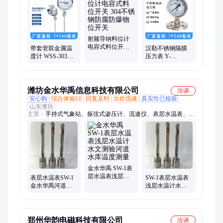
位控制器、液位控制器、单法兰隔膜、音叉料位计、蒸汽流量
计、气体流量计、磁翻板液位计、插入密度计、污水流量计、天
然气流量计
射频导纳料位计
电容式料位开关
带套管双金属温
汉勒不锈钢隔膜
304不锈钢防腐防
度计 WSS-303管
压力表 Y-
爆物位开关
道水温表 0-50
150BF/MF 法兰连
1000 150 200
接DN25 DN50 规
格齐全
潍坊金水华禹信息科技有限公司
洽谈
安心购
综合体验L0
回复及时
出价迅速
真实性已核验
山东潍坊
主营：
手持式气象站、振弦式渗压计、流速仪、表层水温表、水
位计、深水温度计、钢尺水位计、水尺、超声波流量计、气象蒸
发皿、集沙仪、电波流速仪、风速仪、旋桨流速仪、风向风速
仪、超声波测深仪、电子水尺、海流计、便携式流速仪、圆柱水
位尺、温盐深仪、雨量计、浮子水位计、强制对中基座、雷达水
位计
金水华禹 SW-1表
层水温表浅层水
表层水温表SW-1
SW-1表层水温表
温计水文测验河
金水华禹河道水
浅层水温计水文
道水库温度测量
库温度测量
测验河道水库温
GB13195-91
度测量
郑州华韵电磁科技有限公司
洽谈