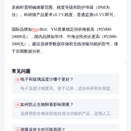
采购时需明确测量范围、精度等级和防护等级（IP68为
佳）。科研级产品要求±0.1°C精度，普通监测±0.5°C即可。

国际品牌如
Sea
-Bird、YSI质量稳定但价格较高（约5000-
20000元），国内品牌如华洋、中海达性价比更高（约1000-
5000元）。建议选择带数据存储和无线传输功能的型号，便
于后期数据分析。
常见问题
电子和玻璃温度计哪个更好？
问
电子温度计精度高、便于记录，适合科研和长期监
测；玻璃温度计成本低、维护简单，适合临时性测量
或预算有限的情况。
如何防止生物附着影响测量？
问
选择带防生物涂层或自清洁功能的产品，定期人工清
洁，必要时使用防污剂（需符合环保标准）。
测量误差大的可能原因？
问