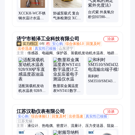
度检测仪、应急防护包、移动执法箱、职业卫生监督执法设备、
生态环境保护综合装备、水质快检试剂包、手持式光离子化检测
台式紫 外臭氧分
仪、testo德图
XCCKH-WC不锈
协诚泵吸式 复合
析仪HJ590-
钢水温计水温表
气体检测仪 XCC-
2010《环境空气
-6℃~41℃用于湖
MX6C 有毒有害
臭氧的测定紫外
泊 河流 环保
气体安装24种传
光度法》
感器
济宁市裕泽工业科技有限公司
洽谈
6年
档
安心购
综合体验L0
回复及时
出价迅速
真实性已核验
山东济宁
主营：
传感器、电磁阀、保护器、装载机发动机水温表、地磅、
电动脚手架、装载机电子秤、机械抓手、砌筑升降平台、光伏板
升降机、内撑吊具、混凝土振动棒、打标机、研磨机、裁切机、
平移门电机、超市防盗门、磨片磨头、滑移机、消防机器人、农
业打药机、履带底盘、消防器材
和利时
SM3510/SM3432/SM3310/SM
适配装载机发动
数显双金属温度
电流输出端子模
机水温表 928/930
表WST411数字温
块 质保一年
铲车直感温度器
度计工业反应釜
油温表
电子测温仪水温
江苏汉勒仪表有限公司
洽谈
安心购
综合体验L1
回复及时
出价迅速
真实性已核验
江苏无锡
主营：
液位计、热电偶、密度计、流量计、压力变送器、阻旋料
位计、差压变送器、料位计开关、双法兰差压、一体化孔板、料