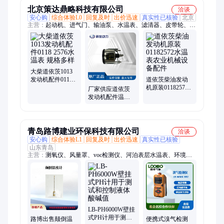
北京策达鼎略科技有限公司
洽谈
安心购
综合体验L0
回复及时
出价迅速
真实性已核验
北京
主营：
起动机、进气门、输油泵、水温表、滤清器、皮带轮、柴
油机、排气管、整机配、冷却器、发电机、螺塞管、电脑版、排
气门、电磁阀、执行器、单体泵、高压泵、继电器、液压泵、呼
吸器、涨紧轮、连杆瓦、增压器、喷油器
大柴道依茨1013
发动机配件0118
道依茨柴油发动
2576水温表 规格
机原装01182572
厂家供应道依茨
多样
水温表农业机械
发动机配件温度
设备配件
表0118 2567水温
表
青岛路博建业环保科技有限公司
洽谈
安心购
综合体验L1
回复及时
出价迅速
真实性已核验
山东青岛
主营：
测氧仪、风量罩、voc检测仪、河泊表层水温表、环境监
测、激光粉尘、顶空分析仪、氨氮分析仪、油烟检测仪、大气采
样器、皂膜流量计、水质检测仪、水质采样器、气体检测仪、气
体采样器、烟气分析仪、toc分析仪器、水质测量仪、明渠流量
计、甲醛检测仪、油烟快检仪、汞蒸气检测仪、汞蒸汽检测仪、
在线水质分析仪、手持式苯检测仪、生物发光光度计
LB-PH6000W壁挂
式PH计用于测试
路博出售颠倒温
便携式溴气检测