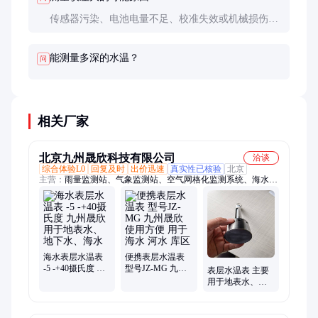
传感器污染、电池电量不足、校准失效或机械损伤都
可能导致误差，建议定期维护校准。
能测量多深的水温？
问
相关厂家
北京九州晟欣科技有限公司
洽谈
综合体验L0
回复及时
出价迅速
真实性已核验
北京
主营：
雨量监测站、气象监测站、空气网格化监测系统、海水表
层水温表、土壤棵间蒸发器、明渠流速流量监测站、植物生长监
测系统、湿地水质监测系统、雷达水位雨量站、植被覆盖度测量
仪
海水表层水温表
便携表层水温表
-5 -+40摄氏度 九
型号JZ-MG 九州
表层水温表 主要
州晟欣 用于地表
晟欣 使用方便 用
用于地表水、地
水、地下水、海
于海水 河水 库区
下水、海水、淡
水
水养殖，海洋气
象