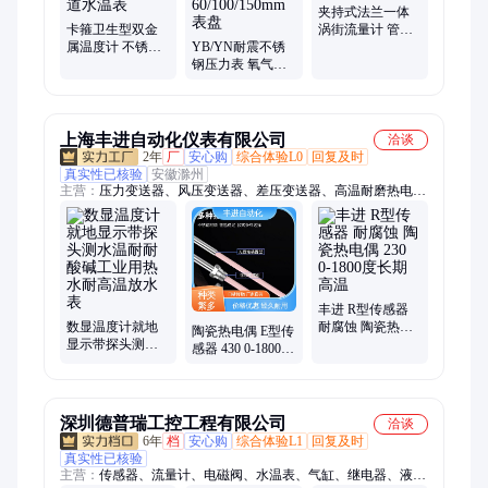
夹持式法兰一体
卡箍卫生型双金
涡街流量计 管道
属温度计 不锈钢
YB/YN耐震不锈
式对夹蒸汽口径
WSS-401/501工业
钢压力表 氧气氮
DN15
管道水温表
气空气表
60/100/150mm表
盘
上海丰进自动化仪表有限公司
洽谈
2年
厂
安心购
综合体验L0
回复及时
真实性已核验
安徽滁州
主营：
压力变送器、风压变送器、差压变送器、高温耐磨热电
偶、食品级热电阻、双金属温度计、磁翻板液位计、雷达物位
计、流量计
丰进 R型传感器
数显温度计就地
耐腐蚀 陶瓷热电
陶瓷热电偶 E型传
显示带探头测水
偶 230 0-1800度长
感器 430 0-1800度
温耐耐酸碱工业
期高温
长期高温 防爆 丰
用热水耐高温放
进
水表
深圳德普瑞工控工程有限公司
洽谈
6年
档
安心购
综合体验L1
回复及时
真实性已核验
主营：
传感器、流量计、电磁阀、水温表、气缸、继电器、液位