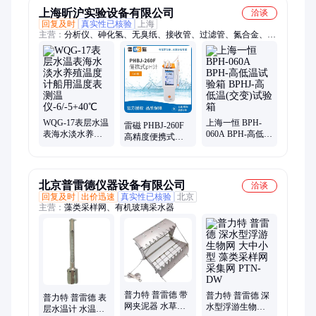
上海昕沪实验设备有限公司
洽谈
回复及时
真实性已核验
上海
主营：
分析仪、砷化氢、无臭纸、接收管、过滤管、氮合金、速
测卡、滴定管、精馏头、葡萄酒、冷凝器、收装置、璃洗瓶、吸
管仪、发酵栓、测定仪、分析筛、定砷仪、发泡剂、玻璃棉、测
试片、萃取管、无臭袋、雾状仪、采样器
WQG-17表层水温
上海一恒 BPH-
雷磁 PHBJ-260F
表海水淡水养殖
060A BPH-高低温
高精度便携式数
温度计船用温度
试验箱 BPHJ-高
显 PH测试仪 酸度
表测温
低温(交变)试验箱
计
仪-6/-5+40℃
北京普雷德仪器设备有限公司
洽谈
回复及时
出价迅速
真实性已核验
北京
主营：
藻类采样网、有机玻璃采水器
普力特 普雷德 带
普力特 普雷德 深
普力特 普雷德 表
网夹泥器 水草定
水型浮游生物网
层水温计 水温表