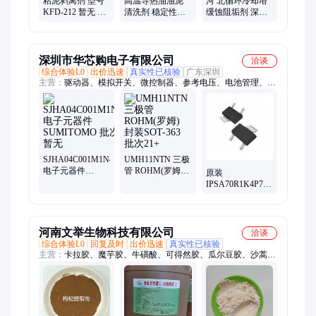
粘泥剥离剂 型号
高温导热油油泥
河 北循环冷却塔
KFD-212 暂无 PH
清洗剂 稳定性强
缓蚀阻垢剂 深层
值使用范围6-8 有
河 北在线积碳清
阻垢 阻垢缓蚀剂
效物质含量30％
剂 支持定制 凯富
缓蚀力强 凯富顿
顿
深圳市华芯购电子有限公司
洽谈
综合体验L0
出价迅速
真实性已核验
广东深圳
主营：
驱动器、模拟开关、微控制器、参考电压、电池管理、视
频开关ic、仪表放大器、音频放大器、开关稳压器、数字隔离
器、精密放大器、运算放大器、点火控制器、开关控制器、可编
程门阵列、接口集成电路、电容电阻
SJHA04C001M1N46
UMH11NTN 三极
电子元器件
管 ROHM(罗姆)
原装
SUMITOMO 批次
封装SOT-363 批次
IPSA70R1K4P7S
暂无
21+
功率MOSFET
FET 场效应管 晶
体管 分立器件 电
子元器件
河南文举生物科技有限公司
洽谈
综合体验L0
回复及时
出价迅速
真实性已核验
主营：
卡拉胶、魔芋胶、牛磺酸、可得然胶、瓜尔豆胶、沙蒿子
胶、海藻酸钠、纳他酶素、食用明胶、聚丙烯酸钠、甲基纤维
素、酪蛋白酸钠、普鲁兰多糖、乳酸链球菌素、食品级黄原胶