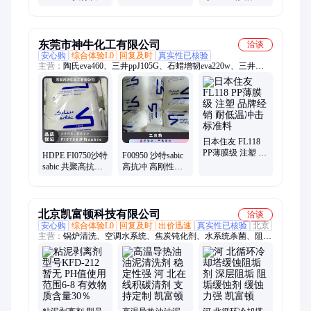
无 酸液缓蚀剂
标准QB 暂无 根据
剂 液体 暂无 管道
水质 含量20%
缓蚀阻垢剂
东莞市神牛化工有限公司
洽谈
安心购
综合体验L0
回复及时
真实性已核验
主营：
陶氏eva460、三井ppJ105G、石蜡增韧eva220w、三井
eva260、热熔级eva250、普瑞曼ppj105g
日本住友 FL118
PP薄膜级 注塑 品
HDPE FI0750沙特
F00950 沙特sabic
牌经销 耐低温冲
sabic 共聚高抗冲
高抗冲 高刚性
击 标准料
高刚性 暂无 食品
HDPE 颗粒 薄膜
包装薄膜
暂无
北京凯富顿科技有限公司
洽谈
安心购
综合体验L0
回复及时
出价迅速
真实性已核验
北京
主营：
锅炉清洗、空调水系统、焦炭钝化剂、水系统杀菌、阻垢
分散剂、洗涤高温水、粉尘抑制剂、脱硫增效剂、在线清洗剂、
氧化除藻剂、杀菌灭藻剂、水系统管道、无二氧化氯、空调冷凝
器、金属表面油污、清除附着藻类、烟气湿法脱硫、高电导反渗
透、通风系统清洗、空调风机盘管、导热油炉清洗、玻璃鳞片胶
泥、烟气脱硫脱硝、锅炉除垢除锈、填料水垢清洗