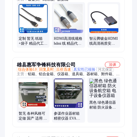
定制 暂无 纸箱
HDMI高清线规格
智云腾镀金HDMI
+袋子 精品代工
hdmi 线 精品代工
线高清画质安全
增值税 10米hdmi
暂无 定制 纸箱
可靠30米暂无
高清线
+袋子 增值税
雄县惠军争锋科技有限公司
洽谈
综合体验L0
回复及时
出价迅速
真实性已核验
河北保定
主营：
铝箱、铝合金箱、仪器箱、道具箱、器材箱、附件箱、收
纳箱、航空箱、工具箱、电子仪表箱、实验仪器包装箱、消防器
材箱、指挥作业箱、侦查作业箱、勘测仪器包装箱、仪器仪表
箱、乐器包装箱、舞台道具箱、服装道具箱、运输储备箱、通讯
设备箱、五金工具箱、铝合金航空箱、产品展示箱、物资器材箱
黑色 绿色通信器
材箱 防火设备航
空箱 电子设备仪
暂无 各种风格可
参谋作业器材箱
器箱
定做 国产 适用 仪
精密仪器 EVA海
器想铝合金 减震
绵 型号QBT8654
航空箱
数量100000 滚塑