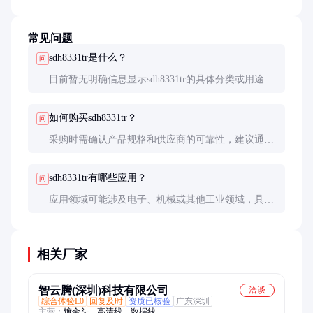
常见问题
sdh8331tr是什么？
问
目前暂无明确信息显示sdh8331tr的具体分类或用途，
建议联系供应商或查阅相关技术文档以获取详细信
息。
如何购买sdh8331tr？
问
采购时需确认产品规格和供应商的可靠性，建议通过
正规渠道购买并要求提供产品认证和售后服务。
sdh8331tr有哪些应用？
问
应用领域可能涉及电子、机械或其他工业领域，具体
用途需根据产品功能和技术参数确定。
相关厂家
智云腾(深圳)科技有限公司
洽谈
综合体验L0
回复及时
资质已核验
广东深圳
主营：
镀金头、高清线、数据线