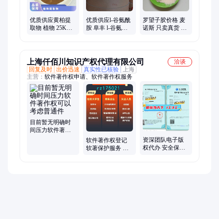
优质供应黄柏提
优质供应l-谷氨酰
罗望子胶价格 麦
取物 植物 25KG/
胺 阜丰 l-谷氨酰
诺斯 只卖真货 杜
箱 麦诺斯 暂无 24
胺厂家报价 量大
绝掺假
个月 否 国标
从优 保质保量
上海仟佰川知识产权代理有限公司
洽谈
回复及时
出价迅速
真实性已核验
上海
主营：
软件著作权申请、软件著作权服务
目前暂无明确时
间压力软件著作
权可以考虑普通
资深团队电子版
软件著作权登记
件
权代办 安全保密
软著保护服务 可
签署合同保障
加急登记 版权登
记变更 一对一服
务