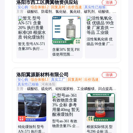
洛阳市西工区腾翼物资供应站
洽谈
安心购
综合体验L2
回复及时
出价迅速
真实性已核验
主营：
碳酸铝、防霉剂、氯化铋、氮化硅、破乳剂、硅酸镁、磷
酸铝、化学试剂、抗静电剂、乙酸乙酯、氢氧化镁、焦磷酸钠、
干燥通风、次磷酸镁、氯化氢乙醇、氯化氢甲醇、聚丙烯酸钾、
闪点提高剂、柴油降凝剂、硫代硫酸铵、聚丙烯酰胺、多聚磷酸
钠、25公斤纸板桶、硫代乙醇酸钠、高分子絮凝剂
活性氢氧化镁 优
暂无 型号AN-571
级品 99含量 厂家
含量20% 执行质
直供 一等品 工业
含量50% 暂无 PH
量标准QB 根据水
级
值使用范围
质 钝化缓蚀剂
3.0±1.5 型号AN-
342 空调杀菌灭藻
剂
洛阳翼源新材料有限公司
洽谈
安心购
综合体验L1
真实工厂
回复及时
出价迅速
真实性已核验
河南洛阳
主营：
碳酸铝、硫化钙、硅铝凝胶粉、工业磷酸镁、闪点提高
剂、表面活性剂、耐火材料、水处理原材料
型号an-361 有效
物质含量3% 企标
钝化缓蚀剂 型号
根据实际情况 型
参考用量40mg 暂
AN-571 执行质量
号296 企标 活性