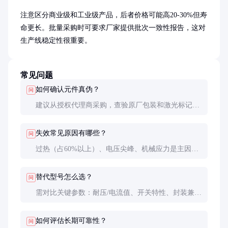
注意区分商业级和工业级产品，后者价格可能高20-30%但寿
命更长。批量采购时可要求厂家提供批次一致性报告，这对
生产线稳定性很重要。
常见问题
如何确认元件真伪？
问
建议从授权代理商采购，查验原厂包装和激光标记。
可用X射线检查内部结构， counterfeit器件通常做工
粗糙。
失效常见原因有哪些？
问
过热（占60%以上）、电压尖峰、机械应力是主因。
建议使用示波器检查实际工作波形，确保不超规格。
替代型号怎么选？
问
需对比关键参数：耐压/电流值、开关特性、封装兼容
性。Pin-to-pin兼容型号还需验证环路稳定性。
如何评估长期可靠性？
问