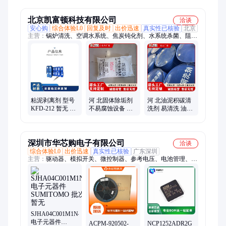
水质 含量20%
北京凯富顿科技有限公司
洽谈
安心购
综合体验L0
回复及时
出价迅速
真实性已核验
北京
主营：
锅炉清洗、空调水系统、焦炭钝化剂、水系统杀菌、阻垢
分散剂、洗涤高温水、粉尘抑制剂、脱硫增效剂、在线清洗剂、
氧化除藻剂、杀菌灭藻剂、水系统管道、无二氧化氯、空调冷凝
器、金属表面油污、清除附着藻类、烟气湿法脱硫、高电导反渗
透、通风系统清洗、空调风机盘管、导热油炉清洗、玻璃鳞片胶
泥、烟气脱硫脱硝、锅炉除垢除锈、填料水垢清洗
粘泥剥离剂 型号
河 北固体除垢剂
河 北油泥积碳清
KFD-212 暂无 PH
不易腐蚀设备 供
洗剂 易清洗 油炉
值使用范围6-8 有
应除垢清洗剂 用
结胶化油剂 种类
效物质含量30％
途广泛 凯富顿
繁多 凯富顿
深圳市华芯购电子有限公司
洽谈
综合体验L0
出价迅速
真实性已核验
广东深圳
主营：
驱动器、模拟开关、微控制器、参考电压、电池管理、视
频开关ic、仪表放大器、音频放大器、开关稳压器、数字隔离
器、精密放大器、运算放大器、点火控制器、开关控制器、可编
程门阵列、接口集成电路、电容电阻
SJHA04C001M1N46
电子元器件
ACPM-920502-
NCP1252ADR2G