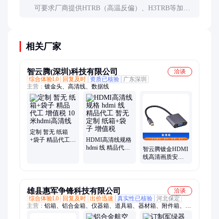
可要求厂商提供HTRB（高温反偏）、H3TRB等加速
老化测试数据，或自行进行温度循环测试。
相关厂家
智云腾(深圳)科技有限公司
洽谈
综合体验L0
回复及时
资质已核验
广东深圳
主营：
镀金头、高清线、数据线
定制 暂无 纸箱
+袋子 精品代工
HDMI高清线规格
增值税 10米hdmi
hdmi 线 精品代工
智云腾镀金HDMI
高清线
暂无 定制 纸箱
线高清画质安全
+袋子 增值税
可靠30米暂无
雄县惠军争锋科技有限公司
洽谈
综合体验L0
回复及时
出价迅速
真实性已核验
河北保定
主营：
铝箱、铝合金箱、仪器箱、道具箱、器材箱、附件箱、收
纳箱、航空箱、工具箱、电子仪表箱、实验仪器包装箱、消防器