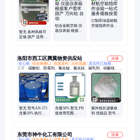
材箱、指挥作业箱、侦查作业箱、勘测仪器包装箱、仪器仪表
箱、乐器包装箱、舞台道具箱、服装道具箱、运输储备箱、通讯
设备箱、五金工具箱、铝合金航空箱、产品展示箱、物资器材箱
订制军绿器材航
铝合金航空箱 仪
空箱指挥作业箱
器仪表箱 根据客
一站式服务规格
暂无 各种风格可
户需求 国产 万向
按需
定做 国产 适用 仪
轮 自动
器想铝合金 减震
航空箱
洛阳市西工区腾翼物资供应站
洽谈
安心购
综合体验L2
回复及时
出价迅速
真实性已核验
主营：
碳酸铝、防霉剂、氯化铋、氮化硅、破乳剂、硅酸镁、磷
酸铝、化学试剂、抗静电剂、乙酸乙酯、氢氧化镁、焦磷酸钠、
干燥通风、次磷酸镁、氯化氢乙醇、氯化氢甲醇、聚丙烯酸钾、
闪点提高剂、柴油降凝剂、硫代硫酸铵、聚丙烯酰胺、多聚磷酸
钠、25公斤纸板桶、硫代乙醇酸钠、高分子絮凝剂
暂无 型号AN-571
含量50% 暂无 PH
紫外线长波吸收
含量20% 执行质
值使用范围
剂 优级品 型号
量标准QB 根据水
3.0±1.5 型号AN-
UV 477 白色 纯度
质 钝化缓蚀剂
342 空调杀菌灭藻
99% 25公斤/桶 代
剂
东莞市神牛化工有限公司
洽谈
安心购
综合体验L0
回复及时
真实性已核验