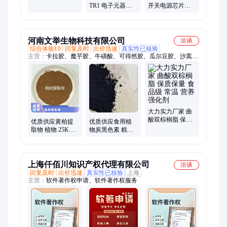
SUMITOMO 批次
TR1 电子元器件
开关电源芯片
暂无
AVAGO 封装QFN
ONSEMI/安森美
批号23+
封装SOP 批次23+
河南文举生物科技有限公司
洽谈
综合体验L0
回复及时
出价迅速
真实性已核验
主营：
卡拉胶、魔芋胶、牛磺酸、可得然胶、瓜尔豆胶、沙蒿子
胶、海藻酸钠、纳他酶素、食用明胶、聚丙烯酸钠、甲基纤维
素、酪蛋白酸钠、普鲁兰多糖、乳酸链球菌素、食品级黄原胶
大力实力厂家 曲
酸双棕榈脂 保质
优质供应黄柏提
优质供应食用植
保量 食品级 常温
取物 植物 25KG/
物炭黑色素 糕点
营养强化剂
箱 麦诺斯 暂无 24
专用 竹炭黑色素
个月 否 国标
植物黑 1kg起订
大力
上海仟佰川知识产权代理有限公司
洽谈
回复及时
出价迅速
真实性已核验
上海
主营：
软件著作权申请、软件著作权服务