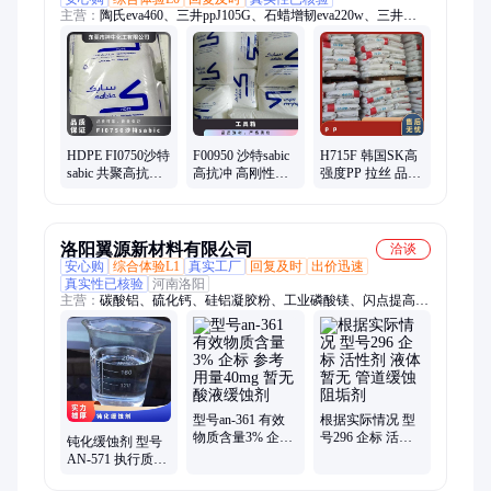
主营：
陶氏eva460、三井ppJ105G、石蜡增韧eva220w、三井
eva260、热熔级eva250、普瑞曼ppj105g
HDPE FI0750沙特
F00950 沙特sabic
H715F 韩国SK高
sabic 共聚高抗冲
高抗冲 高刚性
强度PP 拉丝 品牌
高刚性 暂无 食品
HDPE 颗粒 薄膜
经销 容器塑料袋
包装薄膜
暂无
洛阳翼源新材料有限公司
洽谈
安心购
综合体验L1
真实工厂
回复及时
出价迅速
真实性已核验
河南洛阳
主营：
碳酸铝、硫化钙、硅铝凝胶粉、工业磷酸镁、闪点提高
剂、表面活性剂、耐火材料、水处理原材料
型号an-361 有效
根据实际情况 型
物质含量3% 企标
号296 企标 活性
钝化缓蚀剂 型号
参考用量40mg 暂
剂 液体 暂无 管道
AN-571 执行质量
无 酸液缓蚀剂
缓蚀阻垢剂
标准QB 暂无 根据