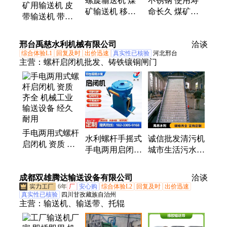
螺旋输送机 煤
不锈钢 使用寿
矿用输送机 皮
矿输送机 移动
命长久 煤矿输
带输送机 带式
式输送机 性能
送机 永耐机械
输送机 螺旋输
稳定 功率大 永
做工细致
送机 承载力强
邢台禹慈水利机械有限公司
洽谈
耐机械
运行平稳 永耐
综合体验L1
回复及时
出价迅速
真实性已核验
河北邢台
主营：
螺杆启闭机批发、铸铁镶铜闸门
手电两用式螺杆
水利螺杆手摇式
诚信批发清污机
启闭机 资质 齐
手电两用启闭机
城市生活污水捞
全 机械工业输
机械工业输送设
渣机回转式 标
送设备 经久耐
备
准国标
成都双雄腾达输送设备有限公司
用
洽谈
6年
厂
安心购
综合体验L2
回复及时
出价迅速
真实性已核验
四川甘孜藏族自治州
主营：
输送机、输送带、托辊