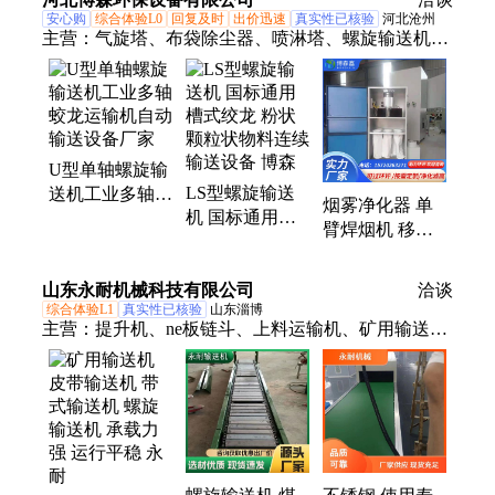
裕拓
裕拓
安心购
综合体验L0
回复及时
出价迅速
真实性已核验
河北沧州
主营：
气旋塔、布袋除尘器、喷淋塔、螺旋输送机、
活性炭吸附箱、净化器、催化燃烧设备、焊烟机、离
心风机、废气检测仪、电焊吸尘器、厨房排烟箱、滤
筒除尘器、均匀给料机、耐酸碱净化塔、废气处理设
备、voc在线监测设备、危废间、除尘布袋、除尘骨
U型单轴螺旋输
架、打磨平台、移动焊烟净化器、厨房油烟净化器
LS型螺旋输送
送机工业多轴蛟
烟雾净化器 单
机 国标通用槽
龙运输机自动输
臂焊烟机 移动
式绞龙 粉状颗
送设备厂家
艾灸吸烟机 电
粒状物料连续输
子焊烟净化器
山东永耐机械科技有限公司
送设备 博森
洽谈
博森
综合体验L1
真实性已核验
山东淄博
主营：
提升机、ne板链斗、上料运输机、矿用输送
机、布袋除尘器、木工车间除尘