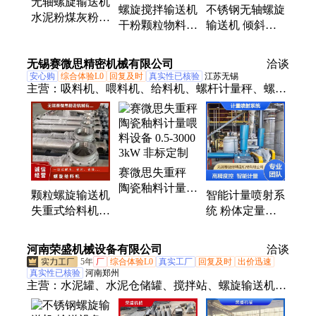
无轴螺旋输送机
螺旋搅拌输送机
不锈钢无轴螺旋
水泥粉煤灰粉输
干粉颗粒物料
输送机 倾斜螺
送设备 粮食污
绞龙铰刀定量给
旋上料机 计量
泥上料机厂家
料机 变频调速
螺旋输送机 水
无锡赛微思精密机械有限公司
洽谈
螺旋秤
冷螺旋输送机
安心购
综合体验L0
回复及时
真实性已核验
江苏无锡
主营：
吸料机、喂料机、给料机、螺杆计量秤、螺旋
输送机、失重秤、送料机、配料机、集中供料、定量
喂料、喂料系统、改性塑料、气力输送、计量喂料、
配料系统、精准计量、无尘投料、活化料斗、陶瓷釉
料、电磁振动、计量混合、粉体吨包、自动化配料、
赛微思失重秤
自动加料系统、计量喷射系统
陶瓷釉料计量喂
颗粒螺旋输送机
智能计量喷射系
料设备 0.5-3000
失重式给料机
统 粉体定量加
3kW 非标定制
自动定量称重混
注设备 高精度
料输送系统
流量控制装置
河南荣盛机械设备有限公司
洽谈
5年
厂
综合体验L0
真实工厂
回复及时
出价迅速
真实性已核验
河南郑州
主营：
水泥罐、水泥仓储罐、搅拌站、螺旋输送机、
配料机、砂浆罐、移动搅拌站