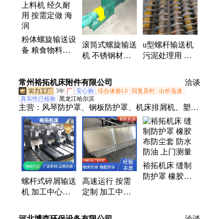
粉体螺旋输送设
滚筒式螺旋输送
u型螺杆输送机
备 粮食物料上
机 不锈钢材质
污泥处理用 省
料机 经久耐用
规格 齐全 售后
时省力 售后无
按需定做 海润
无忧 海润
忧 海润
常州裕拓机床附件有限公司
洽谈
3年
厂
安心购
综合体验L0
回复及时
出价迅速
真实性已核验
黑龙江哈尔滨
主营：
风琴防护罩、钢板防护罩、机床排屑机、塑料
拖链、钢制拖链、链板、盔甲防护罩、软连接、圆形
防护罩、丝杆防护罩、拉链式缝制圆形防护罩、硅胶
布圆形丝杆防护罩、方形防护罩、盔甲式防护罩、铠
甲式防护罩、盔甲式风琴防护罩、机床导轨盔、钢骨
裕拓机床 缝制
保护链、全封闭链条、线缆保护链
防护罩 橡胶布
螺杆式碎屑输送
高速运行 按需
防尘套 防水防
机 加工中心刮
定制 加工中心
油 上门测量
板式排屑机 可
钢板罩 龙门镗
定制 运输平稳
床导轨防尘罩
河北博森环保设备有限公司
洽谈