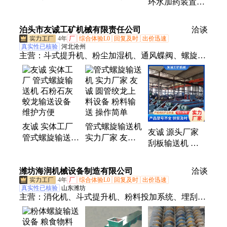
环水加药装置
送机 支持定制
机 自动化程度
适配范围广 用
用于化工颗粒
高 用于建筑泥
于化工废水处理
泊头市友诚工矿机械有限责任公司
浆短距离
洽谈
4年
厂
综合体验L0
回复及时
出价迅速
真实性已核验
河北沧州
主营：
斗式提升机、粉尘加湿机、通风蝶阀、螺旋输
送机、刮板输送机、无轴螺旋输送机、管式螺旋输送
机、插板阀、星型卸料器
友诚 实体工厂
管式螺旋输送机
友诚 源头厂家
管式螺旋输送机
实力厂家 友诚
刮板输送机 矿
石粉石灰蛟龙输
圆管绞龙上料设
山煤矿水泥用建
送设备 维护方
备 粉料输送 操
筑水泥刮板机
潍坊海润机械设备制造有限公司
便
作简单
洽谈
操作简单
4年
厂
综合体验L0
回复及时
出价迅速
真实性已核验
山东潍坊
主营：
消化机、斗式提升机、粉料投加系统、埋刮板
输送机、管链输送机、螺旋输送机、Z型提升机