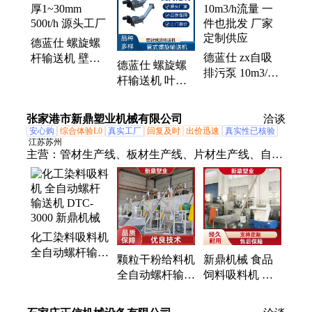
泥回流泵、格栅除污机、刮吸泥机
德蓝仕 螺旋螺
德蓝仕 zx自吸
杆输送机 壁厚
德蓝仕 螺旋螺
排污泵 10m3/h
1~30mm 500t/h
杆输送机 叶片
流量 一件也批
源头工厂
直径400mm 可
发 厂家定制供
定制 源头工厂
张家港市新鼎塑业机械有限公司
应
洽谈
安心购
综合体验L0
真实工厂
回复及时
出价迅速
真实性已核验
江苏苏州
主营：
管材生产线、板材生产线、片材生产线、自动
螺杆喂料机、型材生产线、切割机、牵引机、干燥
机、混合机、上料机
化工染料吸料机
全自动螺杆输送
颗粒干粉给料机
新鼎机械 食品
机 DTC-3000 新
全自动螺杆输送
饲料吸料机 不
鼎机械
机 DTC-1000 新
锈钢螺杆输送机
鼎机械
DTC-3000