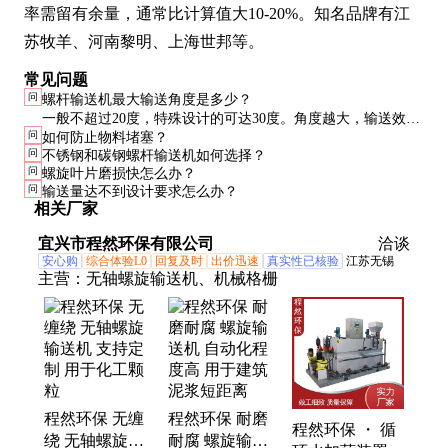
率需留有余量，通常比计算值大10-20%。知名品牌有江
苏牧羊、河南黎明、上海世邦等。
常见问题
问
螺杆输送机最大输送角度是多少？
一般不超过20度，特殊设计的可达30度。角度越大，输送效率
问
如何防止物料堵塞？
越低，功率消耗越大。超过20度建议改用斗式提升机。
问
不锈钢和碳钢螺杆输送机如何选择？
问
螺旋叶片磨损快怎么办？
问
输送量达不到设计要求怎么办？
相关厂家
宜兴市程然环保有限公司
洽谈
安心购
综合体验L0
回复及时
出价迅速
真实性已核验
江苏无锡
主营：
无轴螺旋输送机、机械格栅
程然环保 无缠
程然环保 耐磨
程然环保 ・ 循
绕 无轴螺旋输
耐腐 螺旋输送