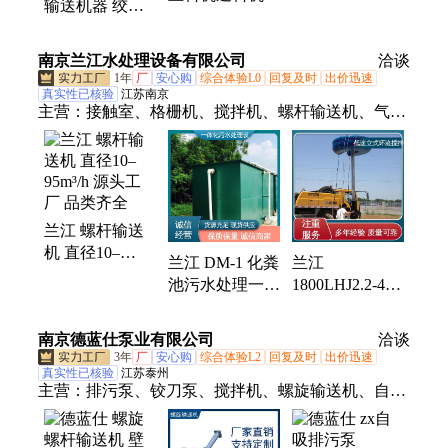
给料机、螺旋上料设备、螺旋提升机、绞龙上料机
输送机器 绞龙
LS200 无轴螺旋
密封性能好
螺杆输送机管式
螺杆输送 矿山
螺旋提升上料机
南京兰江水处理设备有限公司
物料运输
洽谈
不堵料
1年
厂
安心购
综合体验L0
回复及时
出价迅速
真实性已核验
江苏南京
主营：
接触室、格栅机、搅拌机、螺杆输送机、气浮
机、消毒池、气浮设备、粉碎格栅、加药装置、气浮
装置、提升泵站、预制泵站、一体化气机、一体式泵
站、粉碎性格栅、沉淀一体机、环流搅拌器、低速推
流器、格栅破碎机、潜水搅拌器、格栅除污机、潜水
兰江 螺杆输送
推流器、水下推流器、玻璃钢泵站、粉碎型格栅、一
机 直径10–
体化泵站
兰江 DM-1 化粪
兰江
95m³/h 源头工
池污水处理一体
1800LHJ2.2-42
厂 品类齐全
化设备 玻璃钢/
立式环流低速搅
碳钢 2个风机 厂
拌机 来图 重量
南京德蓝仕泵业有限公司
洽谈
家制造
138 来图定制
3年
厂
安心购
综合体验L2
回复及时
出价迅速
真实性已核验
江苏泰州
主营：
排污泵、铰刀泵、搅拌机、螺旋输送机、自吸
排污泵、潜水排污泵、潜水搅拌机、轴流泵、双曲面
搅拌机、潜水推流器、桨式搅拌机、框式搅拌机、污