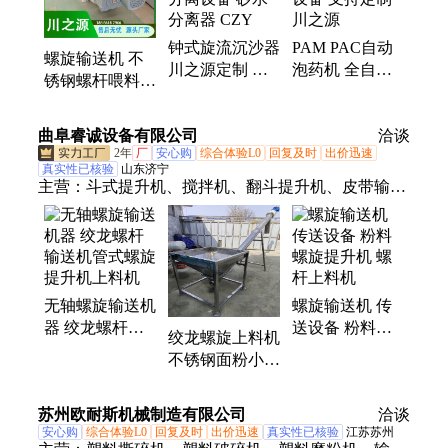
除污机、转鼓式格栅机、阶梯式格栅除污机、外进水
微滤机、内进水微滤机、滚筒式微滤机、纤维转盘过
钟式旋流沉沙器
PAM PAC自动
滤器、滤布滤池、转鼓精密过滤器、旋流沉沙器
螺旋输送机 不
川之源定制 污
泡药机 全自动
锈钢螺杆喂料机
水预处理固液分
运行干粉投药设
绞龙螺旋提升上
离设备 砂水分
备 支持定制 川
料机 输送设备
曲阜睿诚设备有限公司
离器 CZY
之源
洽谈
2年
厂
安心购
综合体验L0
回复及时
出价迅速
真实性已核验
山东济宁
主营：
斗式提升机、搅拌机、翻斗提升机、皮带输送
机、链板输送机、螺旋输送机、绞龙提升机、扒料机
无轴螺旋输送机
螺旋输送机 传
器 绞龙螺杆输
送设备 粉料螺
绞龙螺旋上料机
送机管式螺旋提
旋提升机 螺杆
不锈钢面粉小麦
升机上料机
上料机
提升机 可移动
螺杆输送机
苏州欧耐斯机械制造有限公司
洽谈
安心购
综合体验L0
回复及时
出价迅速
真实性已核验
江苏苏州