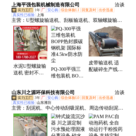
条式混合设备支
15000L 不锈钢
上海平强包装机械制造有限公司
洽谈
持验机
材质 混合均匀
1年
厂
安心购
综合体验L1
回复及时
出价迅速
真实性已核验
上海
主营：
U型螺旋输送机、刮板输送机、双轴螺旋输送
机、输送机、多轴螺旋输送机、绞龙螺旋输送机、透
明膜三维包装机、烟包机、透明膜盒式三维包装机
皮带输送机 适
水泥U型螺旋输
PQ-300平强三
配破碎生产线
送机 密封不堵
维包装机 BOPP
灵活转场 规格
料 管式不锈钢
热封膜碳钢机架
齐全
螺杆上料机 按
国际标准4.5kw
山东川之源环保科技有限公司
洽谈
需定制
防水防尘
3年
厂
安心购
综合体验L0
回复及时
出价迅速
真实性已核验
山东潍坊
主营：
刮泥机、中心传动刮吸泥机、周边传动刮泥
机、螺旋输送机、虹吸式刮泥机、桥式吸砂机、行车
式刮泥机、全桥式刮泥机、链条式刮泥机、机械格
栅、格栅除污机、内进流网板式格栅机、钢丝绳格栅