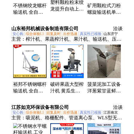
塑料颗粒粉末绞
不锈钢绞龙螺杆
矿用颗粒式刀粉
龙提升自动上料
输送机 全自动
螺旋输送机单双
机 化工粉体不
螺旋上料机 塑
螺杆上料机 U型
锈钢螺杆输送机
料颗粒粉末提升
绞刀给料机厂家
山东裕邦机械设备制造有限公司
洽谈
机
安心购
综合体验L1
回复及时
出价迅速
真实性已核验
山东济宁
主营：
榨汁机、果蔬榨汁机、果汁机、输送机、压榨
机、液压压榨机、果蔬压榨机、打浆机、去核打浆
机、打泥机、粉碎机、破碎机、碎蓉机、去核机、脱
核机、搅拌机、混合机、石榴去皮机、石榴脱粒机、
上料机、提升机、垃圾处理机、干湿分离机
裕邦不锈钢螺杆
破碎果蔬大型榨
菠菜泥加工设备
输送机 全自动
汁机 黄瓜生姜
洋葱紫甘蓝鲜蒜
倾斜提升机 大
蛇果高产量榨汁
碎蓉机 裕邦全
米小麦玉米大豆
机械 排渣分离
不锈钢商用蔬菜
江苏如克环保设备有限公司
洽谈
上料机
式设备
打泥机
安心购
综合体验L1
回复及时
出价迅速
真实性已核验
江苏南京
主营：
吸泥机、格栅配件、管道离心泵、WLS型无轴
螺旋输送机、造流增氧机、潜水排污泵、离心曝气
机、潜水曝气机、潜水搅拌机、板框压滤机、污水处