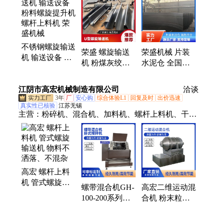
不锈钢螺旋输送
荣盛 螺旋输送
荣盛机械 片装
机 输送设备 粉
机 粉煤灰绞龙
水泥仓 全国多
料螺旋提升机
螺旋提升上料机
地有案例可考察
螺杆上料机 荣
不锈钢螺杆喂料
实力可见 支持
江阴市高宏机械制造有限公司
盛机械
洽谈
机
定制
3年
厂
安心购
综合体验L1
回复及时
出价迅速
真实性已核验
江苏无锡
主营：
粉碎机、混合机、加料机、螺杆上料机、干燥
机、制粒机、低温粉碎机、食品粉碎机、化工粉碎
机、万能粉碎机、超微粉碎机、低温超微粉碎设备、
不锈钢粉碎机、油脂粉碎、香辛料粉碎机、调味料粉
碎机、芝麻粉碎机、花生粉碎机、核桃仁粉碎机、五
高宏 螺杆上料
谷杂粮粉碎机、中草药粉碎机、螺带混合机、三维混
机 管式螺旋输
合机、双锥混合机
螺带混合机GH-
高宏二维运动混
送机 物料不洒
100-200系列卧
合机 粉末粒装
落、不混杂
式槽型混料机螺
搅拌机 100-