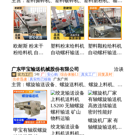
主营：
塑料撕碎机、塑料破碎机、塑料磨粉机、输送
机、单轴撕碎机、双轴撕碎机、PVC磨粉机、PE磨粉
机
欧耐斯 粉末干
塑料粉末给料机
塑料颗粒给料机
粉给料机 自动
自动螺杆输送机
自动螺杆输送机
螺杆输送机
ONS-600 欧耐
ONS-1000 欧耐
ONS-2000
斯
斯
广东甲宝输送机械股份有限公司
洽谈
5年
厂
安心购
综合体验L1
真实工厂
回复及时
出价迅速
真实性已核验
广东广州
主营：
螺旋输送设备、螺旋送料机、螺旋上料机、螺
旋输送机、工业螺旋输送机、双轴螺旋输送机、加热
螺旋输送机、无轴螺旋输送机、冷却输送机、水冷螺
旋输送机、管式螺旋输送机、绞龙输送机、绞龙螺旋
输送机、螺杆输送机、螺旋铰刀输送机、U型螺旋输
螺旋机厂家 有
送机、耐高温螺旋输送机、LS型螺旋输送机、多轴螺
绞龙输送设备
轴螺旋输送机
旋输送机、定做螺旋输送机、气密螺旋输送机、螺旋
甲宝有轴双螺旋
上料机送料机
高效连续输送