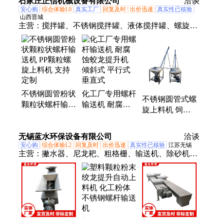
石家庄正信机械设备有限公司
洽谈
安心购
综合体验L0
真实工厂
回复及时
出价迅速
真实性已核验
山西晋城
主营：
搅拌罐、不锈钢搅拌罐、液体搅拌罐、螺旋输
送机、搅拌桶、电加热搅拌罐、上料机、双层搅拌
罐、发酵桶、蛟龙上料机、螺旋提升机、电动液体搅
拌罐、电加热调配罐、螺旋上料机、食品级储罐、蛟
龙提升机、不锈钢搅拌桶、反应釜、不锈钢反应釜、
圆管式螺旋上料机、气动调和桶、气动搅拌桶、304
不锈钢圆管粉状
化工厂专用螺杆
调配罐
不锈钢圆管式螺
颗粒状螺杆输送
输送机 耐腐蚀
旋上料机 饲料
机 PP颗粒螺旋
蛟龙提升机 倾
菜籽输送机 移
上料机 支持定
斜式 平行式 垂
动式螺杆送料机
无锡蓝水环保设备有限公司
制
直式
洽谈
安心购
综合体验L2
回复及时
出价迅速
真实性已核验
江苏无锡
主营：
撇水器、尼龙耙、粗格栅、输送机、除砂机、
上料机、捞杂机、栏污机、石灰乳、捞砂机、清污
机、分离机、撇油机、刮泥机、水装置、配药机、滗
水器、吸泥机、细格栅、活性炭、排泥机、桶格栅、
301配件、离心机、拦污栅