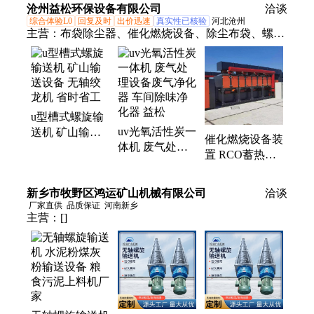
煤灰沙子干粉料
颗粒Z字提升机
沧州益松环保设备有限公司
输送机
洽谈
上料机
YHZD-5L
综合体验L0
回复及时
出价迅速
真实性已核验
河北沧州
主营：
布袋除尘器、催化燃烧设备、除尘布袋、螺旋
输送机、通风管道、除尘器骨架、旋风除尘器、链式
刮板机、矿山提升机、脉冲除尘器、物料上料机、静
电除尘器、玻璃钢喷淋塔、搅拌站除雾器、活性炭吸
附一、单轴粉尘加湿机、脉冲滤筒除尘器、打磨除尘
u型槽式螺旋输
工作台、危废间、沸石转轮催化燃烧设备、滤筒除尘
uv光氧活性炭一
送机 矿山输送
器、废气处理设备、粉尘处理设备、电捕焦油器、活
催化燃烧设备装
体机 废气处理
设备 无轴绞龙
性炭吸附箱
置 RCO蓄热式
设备废气净化器
机 省时省工
催化燃烧炉一体
车间除味净化器
机 废气处理设
新乡市牧野区鸿运矿山机械有限公司
益松
洽谈
备
厂家直供
品质保证
河南新乡
主营：
[]