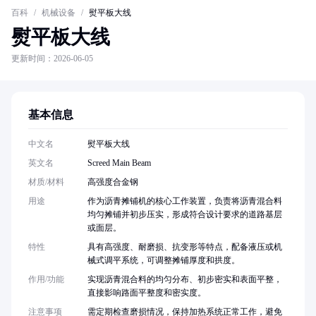
百科
/
机械设备
/
熨平板大线
熨平板大线
更新时间：2026-06-05
基本信息
中文名
熨平板大线
英文名
Screed Main Beam
材质/材料
高强度合金钢
用途
作为沥青摊铺机的核心工作装置，负责将沥青混合料
均匀摊铺并初步压实，形成符合设计要求的道路基层
或面层。
特性
具有高强度、耐磨损、抗变形等特点，配备液压或机
械式调平系统，可调整摊铺厚度和拱度。
作用/功能
实现沥青混合料的均匀分布、初步密实和表面平整，
直接影响路面平整度和密实度。
注意事项
需定期检查磨损情况，保持加热系统正常工作，避免