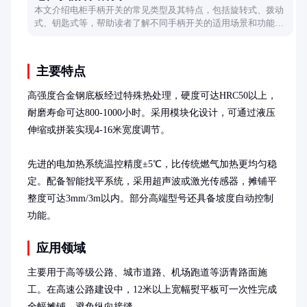
本文介绍电柜手柄开关的常见类型及其特点，包括旋转式、拨动
式、钥匙式等，帮助读者了解不同手柄开关的适用场景和功能差
异。
主要特点
高强度合金钢底板经过特殊热处理，硬度可达HRC50以上，
耐磨寿命可达800-1000小时。采用模块化设计，可通过液压
伸缩或拼装实现4-16米宽度调节。

先进的电加热系统温控精度±5℃，比传统燃气加热更均匀稳
定。配备智能找平系统，采用超声波或激光传感器，摊铺平
整度可达3mm/3m以内。部分高端型号还具备坡度自动控制
功能。
应用领域
主要用于高等级公路、城市道路、机场跑道等沥青路面施
工。在高速公路建设中，12米以上宽幅熨平板可一次性完成
全幅摊铺，避免纵向接缝。
