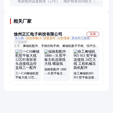
电加热控温更精准（±5℃），维护简单但功耗大（约
30-50kW）；燃气加热成本低但温度波动较大
（±15℃）。高等级公路施工推荐电加热，一般市政
工程可用燃气加热。
相关厂家
徐州正汇电子科技有限公司
洽谈
安心购
综合体验L0
回复及时
出价迅速
真实性已核验
江苏徐州
主营：
摊铺机配件、手柄控制手柄、摊铺机数字手柄、找平仪、
边控盒、横坡仪、36束平衡梁、电源总开关、拉绳传感器、空气
滤、铣刨机保护装置滑轨、震荡驱动皮带、发动机下水管
福格勒配件 1880
三一C10摊铺机熨
—3L熨平板主机
徐工摊铺机903
平板大线 12芯针
连接线大线 螺旋
953 熨平板连接线
座矩形头连接线
线
24芯大线 工程机
边控盒线三一配
械压路机配件
件