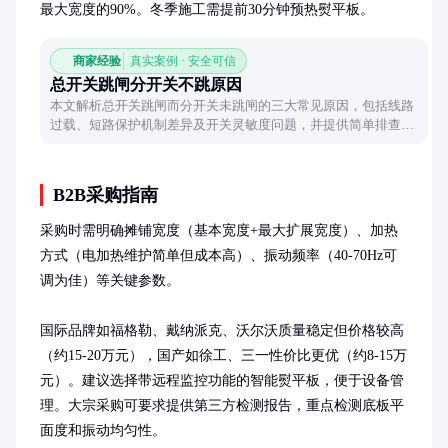
最大宽度的90%。冬季施工需提前30分钟预热熨平板。
商家经验
真实案例 · 安全可信
总开关跳闸分开关不跳原因
本文解析总开关跳闸而分开关未跳闸的三大常见原因，包括线路
过载、短路保护机制差异及开关灵敏度问题，并提供简单排查方
法帮助快速定位故障。
B2B采购指南
采购时需明确摊铺宽度（基本宽度+最大扩展宽度）、加热
方式（电加热维护简单但成本高）、振动频率（40-70Hz可
调为佳）等关键参数。

国际品牌如福格勒、戴纳派克、沃尔沃质量稳定但价格较高
（约15-20万元），国产如徐工、三一性价比更优（约8-15万
元）。建议选择带远程监控功能的智能熨平板，便于设备管
理。大宗采购可要求提供第三方检测报告，重点检测底板平
面度和振动均匀性。