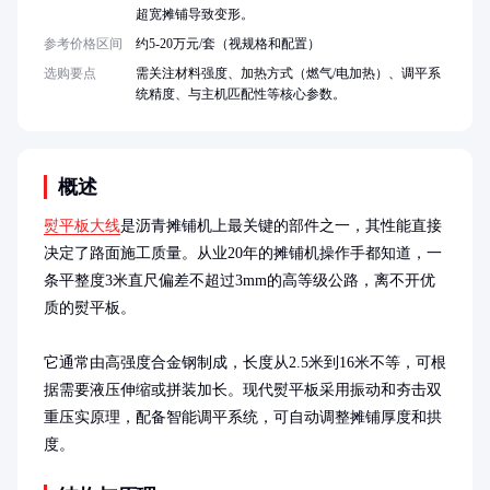
超宽摊铺导致变形。
参考价格区间
约5-20万元/套（视规格和配置）
选购要点
需关注材料强度、加热方式（燃气/电加热）、调平系
统精度、与主机匹配性等核心参数。
概述
熨平板大线
是沥青摊铺机上最关键的部件之一，其性能直接
决定了路面施工质量。从业20年的摊铺机操作手都知道，一
条平整度3米直尺偏差不超过3mm的高等级公路，离不开优
质的熨平板。

它通常由高强度合金钢制成，长度从2.5米到16米不等，可根
据需要液压伸缩或拼装加长。现代熨平板采用振动和夯击双
重压实原理，配备智能调平系统，可自动调整摊铺厚度和拱
度。