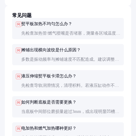
常见问题
熨平板加热不均匀怎么办？
问
先检查加热管/燃气喷嘴是否堵塞，测量各区域温度。
电加热系统需检查继电器和温控模块，燃气系统需清
理燃烧器。长期不均匀加热会导致底板变形，需及时
摊铺出现横向波纹是什么原因？
问
维修。
多数是振动频率与摊铺速度不匹配造成。建议调整振
动频率（通常50-60Hz），确保摊铺速度不超过
4m/min。也可能是底板磨损不均匀导致，需检查底板
液压伸缩熨平板卡滞怎么办？
问
平面度。
先检查导轨润滑情况，清理积料。若液压缸动作不
畅，需检查油液清洁度和电磁阀。冬季施工需特别注
意液压油粘度，建议使用低温液压油。
如何判断底板是否需要更换？
问
当底板中间部位磨损量超过3mm，或出现明显凹槽
（深度>2mm）时需更换。定期用直尺检查平面度，
偏差超过1mm/m应进行修磨。
电加热和燃气加热哪种更好？
问