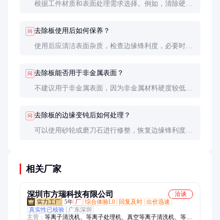
根据工件材质和表面处理需求选择。例如，清除硬质
氧化层需选用高硬度合金钢去除板，而清除软质涂层
则可选用普通碳钢去除板。
去除板使用后如何保养？
问
使用后应清洁表面杂质，检查边缘锋利度，必要时进
行修整。存放时需保持干燥，避免生锈和腐蚀。
去除板能否用于非金属表面？
问
不建议用于非金属表面，因为非金属材料硬度较低，
容易因刮削而受损。非金属表面的清洁应选用专用工
具。
去除板的边缘变钝后如何处理？
问
可以使用砂轮或磨刀石进行修整，恢复边缘锋利度。
如果磨损严重，建议更换新板以确保作业效果。
相关厂家
深圳市方瑞科技有限公司
洽谈
5年
厂
综合体验L0
回复及时
出价迅速
真实性已核验
广东深圳
主营：
等离子清洗机、等离子处理机、真空等离子清洗机、等离