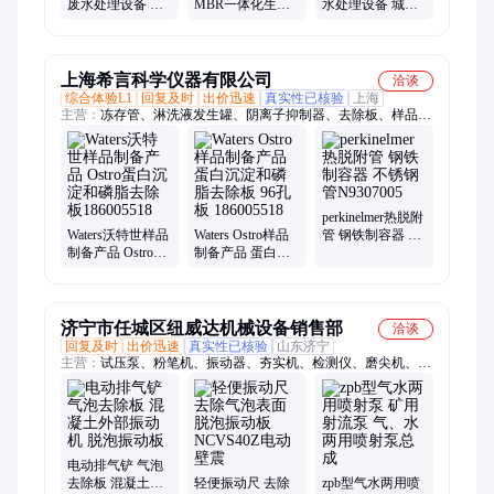
废水处理设备 斜
MBR一体化生活
水处理设备 城镇
板沉淀器 悬浮颗
污水处理设备 模
小区生活废水处
粒物去除
块化组装更省事
理成套设备 惠信
省力
上海希言科学仪器有限公司
洽谈
综合体验L1
回复及时
出价迅速
真实性已核验
上海
主营：
冻存管、淋洗液发生罐、阴离子抑制器、去除板、样品
瓶、试剂槽、色谱柱、离子色谱柱、细胞过滤器
perkinelmer热脱附
Waters沃特世样品
Waters Ostro样品
管 钢铁制容器 不
制备产品 Ostro蛋
制备产品 蛋白沉
锈钢管N9307005
白沉淀和磷脂去
淀和磷脂去除板
除板186005518
96孔板 186005518
济宁市任城区纽威达机械设备销售部
洽谈
回复及时
出价迅速
真实性已核验
山东济宁
主营：
试压泵、粉笔机、振动器、夯实机、检测仪、磨尖机、背
栓打孔机、型材切割机、折弯机、钢轨钻孔机、弯花机、轧尖
机、皮带切割机、气动砸号机、输送带剥皮机、手动弯管机、起
道机、千斤顶、混凝土振动铲、电动起层器、高速圆钢套丝机、
液压弯道器、钢丝绳芯输送带切割机、耦合器拉马
电动排气铲 气泡
去除板 混凝土外
轻便振动尺 去除
zpb型气水两用喷