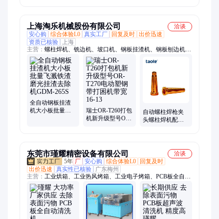
产线路板重金属
KP753使水质达零
离子树脂
排放
上海淘乐机械股份有限公司
洽谈
安心购
综合体验L0
真实工厂
回复及时
出价迅速
资质已核验
上海
主营：
螺柱焊机、铣边机、坡口机、钢板挂渣机、钢板刨边机、
激光焊机、倒棱机、铝焊丝、法兰机、自走缠绕机、电动打包
机、穿带机、焊接设备工作站、斯米克焊丝
全自动钢板挂渣
机大小板批量飞
瑞士OR-T260打包
自动螺柱焊枪夹
溅铁渣磨光挂渣
机新升级型号OR-
头螺柱焊机配件
去除机GDM-265S
T270电动塑钢带
直径
打困机带宽16-13
M3/M4/M5/M6/M7M8
焊接设备维修
东莞市瑾耀精密设备有限公司
洽谈
5年
厂
安心购
综合体验L0
回复及时
出价迅速
真实性已核验
广东梅州
主营：
工业烘箱、工业热风烤箱、工业电子烤箱、PCB板全自动
清洗机、高温炉、隧道炉、烧结炉、工业热处理设备、热风循环
烘箱、热风循环烤箱、无尘氮气烤箱、工业预热罩、预热罩、焊
接预热罩、高温热风烤箱、电镀烤箱、贴片电阻电镀烤箱