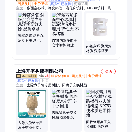
回复及时
出价迅速
真实性已核验
河南郑州
主营：
多面空心球、蜂窝斜管、流化床填料、MBBR填料、悬浮
球填料、泰勒花环填料、ABS絮凝球、矩鞍环填料、生物绳型填
料、立体弹性填料、组合填料、阶梯环填料、规整填料、冷却塔
填料、波纹填料、盘式曝气器、管式曝气器、旋流曝气器、单孔
膜曝气器、ABS滤头、彗星式纤维滤料、纤维球滤料、石英砂滤
料
蜂窝斜管 斜板沉
淀器专用 悬浮物
PP聚丙烯多面空
高效去除 品质卓
心球填料 沉淀池
pp鲍尔环 聚丙烯
越
污水处理用 弹性
材质 洗涤塔废气
大 不易堵塞
塔填充料 阻燃散
堆填料
上海开平树脂有限公司
洽谈
6年
档
综合体验L0
回复及时
出价迅速
真实性已核验
上海
主营：
去除六价铬专用树脂、阳离子交换树脂
去除镉离子交换
树脂 线路板废水
处理 达中水回用
回收铬用离子交
去除六价铬专用
换树脂 线路板行
离子交换树脂 生
业去除铬树脂