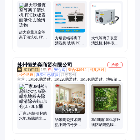
子清洁设备、等离子表面处理机、等离子刻蚀机、等离子体去胶
机、小型等离子清洗机、在线等离子处理机
超大容量真空等
离子清洗机 FPC
方瑞宽幅等离子
大气等离子表面
软板表面活化去
清洗机 玻璃 PCB
清洗机 材料表面
除污染物
表面活化改善表
预处理增加活性
面张力
常压等离子处理
机
苏州恒芝奕商贸有限公司
洽谈
1年
档
安心购
综合体验L1
回复及时
出价迅速
真实性已核验
江苏苏州
主营：
3M610防滑贴、3M220防滑贴、3M310防滑贴、地板清洁
护理、3M510防滑贴、3M710防滑贴、3M630防滑贴、3M硬光
蜡、3M超级硬光蜡、3M隔热膜、3M6301百洁布、3M起蜡水
厂家3M快洁起蜡
水地 板陈蜡水地
纳米陶瓷技术隔
3M阻隔100%紫外
板去除蜡清除去
热不隔信号安全
线防晒隔热膜窗
蜡1加仑(3.78L)/桶
原厂质保高清视
户玻璃贴纸西晒
野防晒隔热一步
阳台隔热遮光贴
到位
膜