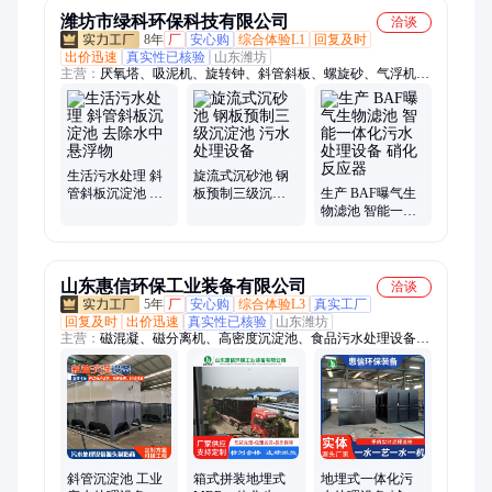
潍坊市绿科环保科技有限公司
洽谈
8年
厂
安心购
综合体验L1
回复及时
出价迅速
真实性已核验
山东潍坊
主营：
厌氧塔、吸泥机、旋转钟、斜管斜板、螺旋砂、气浮机、
过滤机、沉淀池、dtro垃圾、pp喷淋塔、污水预处、溶气气浮、
加药装置、厌氧装置、废水处理、机械格栅、沙场污水、机械加
速、垃圾压缩、一体化设备、河道治理、高密度沉淀池、养殖废
水处理、钟式沉沙机
生活污水处理 斜
旋流式沉砂池 钢
管斜板沉淀池 去
板预制三级沉淀
生产 BAF曝气生
除水中悬浮物
池 污水处理设备
物滤池 智能一体
化污水处理设备
硝化反应器
山东惠信环保工业装备有限公司
洽谈
5年
厂
安心购
综合体验L3
真实工厂
回复及时
出价迅速
真实性已核验
山东潍坊
主营：
磁混凝、磁分离机、高密度沉淀池、食品污水处理设备、
屠宰污水处理设备、磁絮凝、磁混凝磁分离水处理设备、一体化
污水处理设备、气浮机、污水提标改造工程、生活污水处理设
备、市政污水处理、工业污水处理、高效澄清沉淀池、生物滤
池、反硝化生物滤池、隧道污水处理设备、矿井污水处理设备、
一体化净水设备、除氟污水处理、淡水养殖污水处理、污水除硬
度
斜管沉淀池 工业
箱式拼装地埋式
地埋式一体化污