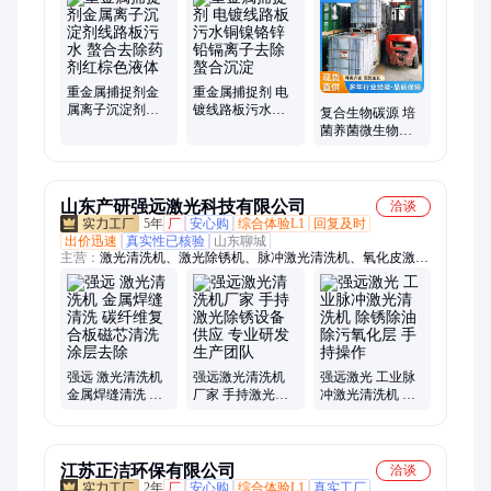
胺、聚合氯化铝、聚合硫酸铁、复合碱、纯碱、硫酸亚铁、柠檬
酸、一水柠檬酸、无水柠檬酸、复合碳源、碳源、二水氯化钙、
高效除磷剂、聚合硅酸铝铁
重金属捕捉剂金
重金属捕捉剂 电
属离子沉淀剂线
镀线路板污水铜
复合生物碳源 培
路板污水 螯合去
镍铬锌铅镉离子
菌养菌微生物降
除药剂红棕色液
去除螯合沉淀
解工艺 品质优良
体
生产厂家
山东产研强远激光科技有限公司
洽谈
5年
厂
安心购
综合体验L1
回复及时
出价迅速
真实性已核验
山东聊城
主营：
激光清洗机、激光除锈机、脉冲激光清洗机、氧化皮激光
去除机、手持激光清洗机、手持激光除锈机、激光清洗设备、工
业激光清洗机、模具激光清洗机、金属激光除锈机、激光除漆
机、焊前焊后激光清洗机、激光表面清洗机、3000瓦激光除锈
机、200瓦激光清洗机、300瓦激光清洗机、500瓦激光清洗机、
便携式激光清洗机、零部件激光清洗机、自动化激光清洗设备、
激光焊接机、手持激光焊接机、激光切割机、激光熔覆设备、焊
强远 激光清洗机
强远激光清洗机
强远激光 工业脉
金属焊缝清洗 碳
厂家 手持激光除
冲激光清洗机 除
缝激光清洗机
纤维复合板磁芯
锈设备供应 专业
锈除油除污氧化
清洗涂层去除
研发生产团队
层 手持操作
江苏正洁环保有限公司
洽谈
2年
厂
安心购
综合体验L1
真实工厂