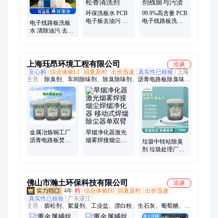
无水乙醇、异丙醇、成品油、甲醇乙醇汽油
环保洗板水 PCB
99.9%高含量 PCB
电子板去油污 去
电子线路板洗板
电子线路板洗板
除电子线路板残
水 快速清洗去除
水 清除油污 去除
留的松香清洗剂
助焊剂残留与污
助焊剂残留物
渍
上海珏昂环境工程有限公司
洽谈
安心购
综合体验L1
回复及时
出价迅速
真实性已核验
上海
主营：
除臭剂、车间除味剂、除臭除味剂、沥青电路板除臭味
剂、垃圾除味剂、废气除味剂、污水除味剂、污泥除味剂、喷淋
塔除味剂、植物液除味剂、生物除味剂、垃圾除臭剂、污水除臭
剂、污泥除臭剂、植物除臭剂、喷淋塔除臭剂、工业除臭剂、养
殖场除臭剂、废气除臭剂、氨气除臭剂、硫化氢除臭剂、甲硫醇
除臭剂、沥青除臭剂、柴油除臭剂、油品除臭剂、化工溶剂除味
剂
旱烟净化器激光
金属冶炼铜工厂
烟雾焊接烟尘焊
沥青电路板焚烧
垃圾中转站除臭
烟净化器 移动式
喷淋塔废臭气硫
剂 垃圾处理厂除
焊烟除尘器单双
化氢氨气去除臭
味剂 分解有害气
臂
味剂
体物质找珏昂环
保
佛山市瀚土环保科技有限公司
洽谈
4年
档
综合体验L0
回复及时
出价迅速
真实性已核验
广东湛江
主营：
膨松剂、絮凝剂、工业盐、漂白粉、生石灰、葡萄糖、无
水硫酸钠、高效复合碱、焦亚硫酸钠、食品级柠檬酸、聚丙烯酰