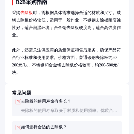
B2B采购指南
采购
去除板
时，需根据具体需求选择合适的材质和尺寸。碳
钢去除板价格较低，适用于一般作业；不锈钢去除板耐腐蚀
性好，适合潮湿环境；合金钢去除板硬度高，适合高强度作
业。

此外，还需关注供应商的质量保证和售后服务，确保产品符
合行业标准和使用要求。价格方面，普通碳钢去除板约50-
200元/块，不锈钢和合金钢去除板价格较高，约200-500元/
块。
常见问题
去除板的使用寿命有多长？
问
去除板的使用寿命取决于材质和使用频率。优质合金
钢去除板在正常使用下可达1-2年，而普通碳钢去除
板可能只有几个月。定期维护和正确使用可以延长其
如何选择合适的去除板？
问
寿命。