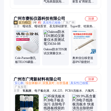
部振动机 脱泡振
气泡表面脱泡振
射泵 矿用射流泵
动板
动板 NCVS40Z电
气、水两用喷射
动壁震
泵总成
广州市赛拓仪器科技有限公司
洽谈
1年
档
真实性已核验
广东广州
主营：
蠕动泵、蠕动泵管、圣戈班硅胶管、Tygon管、铠装热电
偶、OMEGA热电偶、OMEGA热电偶线、OMEGA热电阻、
OMEGA流量计、Nasco无菌采样袋、差压表、湿度传感器、温
度传感器、POTTER喷雾塔、实验室摇床、PCR热循环仪、分光
光度计、超声细胞破碎仪、粘度管、样品瓶、烘箱、高速离心
机、冷冻干燥机、研磨仪、匀浆机
Oakton防水TDS测
试仪测量仪水质
测试笔35634-08
Cole-Parmer微孔
奥米佳位移变送
板TELOS磷脂去
器IP67级密封
除板96孔，30
LD630-5电流输出
mg/2 mL， 64822-
lvdt位移传感器
00
广州市广湾新材料有限公司
洽谈
安心购
综合体验L0
回复及时
出价迅速
真实性已核验
广东东莞
主营：
氢氟醚、电子氟化液、AK-225、PCBA洗板水、六氯丙烯
二聚体、六氟丙烯三聚体、3M电子氟化液、HFC-365mfc、环保
清洗剂、碳氢清洗剂、马达转子清洗剂、防锈清洗剂、微电机转
子清洗剂、干洗油、粉末冶金清洗剂、工业清洗剂、电子清洗
剂、医疗器械清洗剂、HCFC-141b、正溴丙烷、甲基吡咯烷酮、