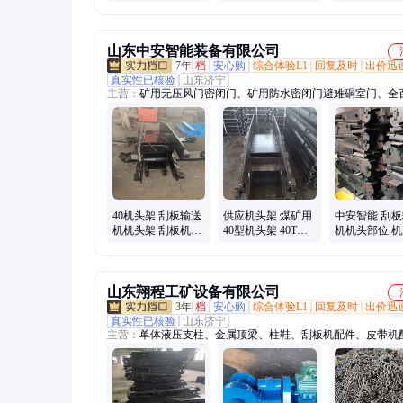
刮板输送机 材质硬
度高耐用 可加工
山东中安智能装备有限公司
7年
档
安心购
综合体验L1
回复及时
出价迅
真实性已核验
山东济宁
主营：
矿用无压风门密闭门、矿用防水密闭门避难硐室门、全
无压风门、拆缸机油缸拆装机、雾炮机、单体液压支柱拆柱机
卷扬机、机载临时支护装置、掘进机临时支护、拆缸机、气相
仪、全自动顶空进样器、镀锌电缆挂钩、矿用防火栅栏门、钻
计、T 型钢带W钢带、矿用卡绳器、内燃双头螺栓扳手、电液
斜井防跑车装置、矿用平板车、氢气发生器、阀柱实验台、燃
仪、空气发生器
40机头架 刮板输送
供应机头架 煤矿用
中安智能 刮
机机头架 刮板机机
40型机头架 40T刮
机机头部位 
头架生产商
板输送机机头架
生产 刮板输
件
山东翔程工矿设备有限公司
3年
档
安心购
综合体验L1
回复及时
出价迅
真实性已核验
山东济宁
主营：
单体液压支柱、金属顶梁、柱鞋、刮板机配件、皮带机
风门