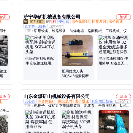
件支撑固 定用提高
件支撑固 定用提高
冷编结工艺 矿用吊
稳定性
稳定性
装起重链
济宁华矿机械设备有限公司
洽谈
洽谈
速
6年
档
安心购
综合体验L3
回复及时
出价迅速
真实性已核验
山东济宁
百叶窗
主营：
矿用设备、铁路设备、防爆电器、路面机械、工程机械、仪器
、电动
仪表
色谱
孔应力
推杆、
气分析
供应矿用刮板机配
堤坝管涌检测仪 使
件 刮板输送机用
用简单 32道全无线
SGB-40T机头架
连接多通道电法物
板输送
配用优质刀头
探仪
机尾架
MQS-15锚索切断器
送机配
切断快且经久耐用
山东金煤矿山机械设备有限公司
洽谈
洽谈
速
安心购
综合体验L1
回复及时
出价迅速
真实性已核验
山东济宁
主营：
电耙子、煤矿井下用隔爆装置、泥浆泵、全液压钻机、钻机配
配件、
件、风机、密闭门、高倍数泡沫灭火装置、洒水降尘装置、阻化泵、
阻燃调节风窗、检力器、流量计、氧气呼吸器、乳化液泵、矿用电
缆、破拆工具、矿用电池、旧枕木、风筒、氧气充填泵、避难硐室、
无压风门、氢氧化钙检验仪器、多参数检测仪