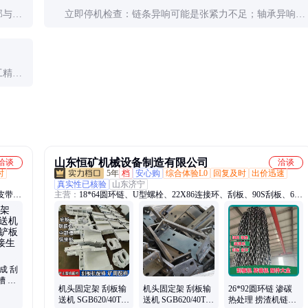
部与机
立即停机检查：链条异响可能是张紧力不足；轴承异响需
次运行
检查润滑和磨损；金属碰撞声可能来自脱落耐磨块。经验
时后再
表明，80%的异响问题可通过及时处理避免重大损坏。
工精度
性价
小。
山东恒矿机械设备制造有限公司
洽谈
洽谈
时
5年
档
安心购
综合体验L0
回复及时
出价迅速
真实性已核验
山东济宁
皮带硫
主营：
18*64圆环链、U型螺栓、22X86连接环、刮板、90S刮板、630
凝剂、
刮板、牛角刮板、钻注一体机、YGZ90凿岩机、哑铃销、E型螺栓、
树篦
销轨、40T链条、圆钻杆、刻槽钻杆、钻头、截齿、齿座、齿套、矿
克车、
用横梁、锯齿环、液压油缸、麻花钻杆、链轮组件、中部槽
成 刮
槽 铸
机头固定架 刮板输
机头固定架 刮板输
26*92圆环链 渗碳
板焊
送机 SGB620/40T配
送机 SGB620/40T配
热处理 捞渣机链条