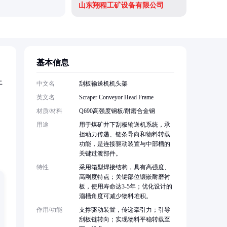
山东翔程工矿设备有限公司
基本信息
上
中文名
刮板输送机机头架
英文名
Scraper Conveyor Head Frame
材质/材料
Q690高强度钢板/耐磨合金钢
用途
用于煤矿井下刮板输送机系统，承
担动力传递、链条导向和物料转载
功能，是连接驱动装置与中部槽的
关键过渡部件。
特性
采用箱型焊接结构，具有高强度、
高刚度特点；关键部位镶嵌耐磨衬
板，使用寿命达3-5年；优化设计的
溜槽角度可减少物料堆积。
作用/功能
支撑驱动装置，传递牵引力；引导
刮板链转向；实现物料平稳转载至