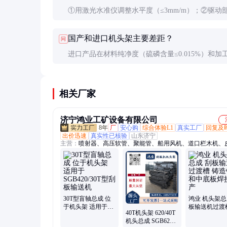
①用激光水准仪调整水平度（≤3mm/m）；②驱动
头架连接螺栓需分三次对称拧紧至规定扭矩；③首
国产和进口机头架主要差距？
问
前手动盘车检查链条是否卡滞；④空载试运行4小
进口产品在材料纯净度（硫磷含量≤0.015%）和加
加载。
（形位公差≤IT7级）上仍有优势，但国产优质产品
比更高，且售后响应更快，近年质量差距已明显缩
相关厂家
济宁鸿业工矿设备有限公司
8年
厂
安心购
综合体验L1
真实工厂
回复及
出价迅速
真实性已核验
山东济宁
主营：
喷射器、高压软管、聚能管、船用风机、道口栏木机、
化机、电动卷扬机、翻车机、拆缸机、洗靴机、裤管风机、速
气浮搬运车、螺旋千斤顶、手拉葫芦、牵引绞索、矿用风门、
子、临时支护、叉车吊、链轮组件、矿用密闭门、电动搬运坦
矿车轮对、搬运气垫
30T型盲轴总成 位
鸿业 机头架总
于机头架 适用于
板输送机过渡
40T机头架 620/40T
SGB420/30T型刮板
造铲板和中底
机头总成 SGB620
输送机
接生产