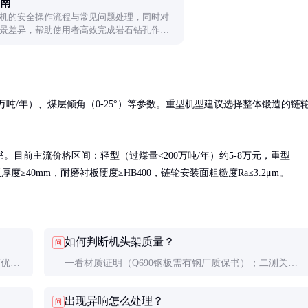
南
机的安全操作流程与常见问题处理，同时对
景差异，帮助使用者高效完成岩石钻孔作
量（万吨/年）、煤层倾角（0-25°）等参数。重型机型建议选择整体锻造的链
目前主流价格区间：轻型（过煤量<200万吨/年）约5-8万元，重型
厚度≥40mm，耐磨衬板硬度≥HB400，链轮安装面粗糙度Ra≤3.2μm。
如何判断机头架质量？
问
下优质
一看材质证明（Q690钢板需有钢厂质保书）；二测关键
更
尺寸（链轮座同轴度、安装面平面度）；三查焊接质量
出现异响怎么处理？
问
（UT检测报告）；四试运行振动值（空载≤2.5mm/s）。