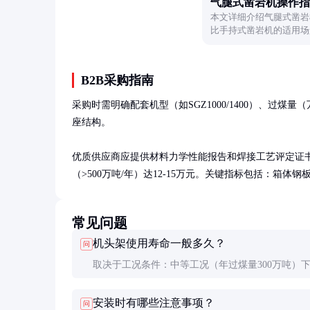
气腿式凿岩机操作指
本文详细介绍气腿式凿岩
比手持式凿岩机的适用场
业。
B2B采购指南
采购时需明确配套机型（如SGZ1000/1400）、过煤
座结构。

优质供应商应提供材料力学性能报告和焊接工艺评定证书。
（>500万吨/年）达12-15万元。关键指标包括：箱体钢板
常见问题
机头架使用寿命一般多久？
问
取决于工况条件：中等工况（年过煤量300万吨）
产品可用5年以上；重载工况（>800万吨）建议3年
安装时有哪些注意事项？
问
换。耐磨衬板通常2年需更换一次。