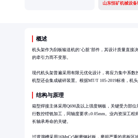
山东恒矿机械设备
概述
机头架作为刮板输送机的‘心脏’部件，其设计质量直接决
的牵引力而不变形。

现代机头架普遍采用有限元优化设计，将应力集中系数控
机型还会集成破碎装置。根据MT/T 105-2019标准，
结构与原理
箱型焊接主体采用Q690及以上强度钢板，关键受力部位厚
行数控镗铣加工，同轴度要求≤0.05mm。业内资深工
长轴承寿命的关键。

过渡溜槽采用16MnCr5耐磨钢衬板，磨损严重的底板区域会