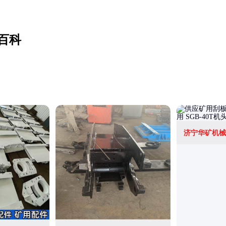
百科
济宁华矿机械