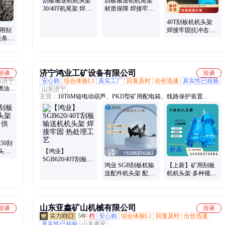
刮板输送机机头架
刮板输送机机尾架
30/40T机尾架 焊接
材质保障 焊接牢固
牢固 使用寿命长
30T煤溜子机头架
40T刮板机机头架
矿用刮
焊接牢固抗冲击性
链条淬
能好 输送机配件 加
厚耐磨
济宁鸿业工矿设备有限公司
洽谈
洽谈
东济宁
安心购
综合体验L1
真实工厂
回复及时
出价迅速
真实性已核验
燃油暖
山东济宁
主营：
10T6M链电动葫芦、PKD型矿用配电箱、线路保护装置
PCS-、双通道无动力洗靴机、防爆对讲机、摆线针轮减速机、全自动
煤粉取样器、矿用电缆、真空断路器、矿车轮对、柴油三轮车、煤气
排水器、水力喷射器、行走轮组件、除铁器、滑轮组、凿井绞车、塑
料溜槽、照明综合保护装置
450刮
头架
【鸿业】
供应
SGB620/40T刮板输
鸿业 SGB刮板机输
【上新】矿用刮板
送机机头架 焊接牢
送配件机头架 配件
机机头架 多种规格
固 热处理工艺
机尾架 轴总成紧链
输送机配件齐全
器 耐高温腐蚀
山东亚鑫矿山机械有限公司
洽谈
洽谈
5年
档
安心购
综合体验L1
回复及时
出价迅速
真实性已核验
山东泰安