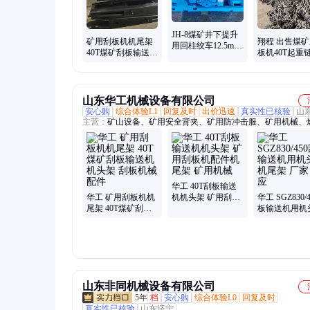
JH-8煤矿井下提升
矿用刮板机机尾架
翔程 出售煤
用回柱绞车12.5mm
40T煤矿刮板输送机
板机40T起重
钢丝绳效果好
机头架 材质保障
火热处理
山东华工机械设备有限公司
安心购
综合体验L1
回复及时
出价迅速
真实性已核验
山
主营：
矿山设备、矿用安全背夹、矿用防冲击服、矿用机械、
风机、工业暖风机、氢氧化钙分析化验设备、矿用锚索恒阻器
华工 40T刮板输送
华工 矿用刮板机机
机机头架 矿用刮板
华工 SGZ830/
尾架 40T煤矿刮板
机配件机尾架 矿用
板输送机用机
输送机机头架 刮板
机械
机尾架 厂家 
机械配件
山东非同机械设备有限公司
5年
档
安心购
综合体验L0
回复及时
真实性已核验
山东济宁