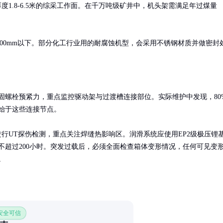
层厚度1.8-6.5米的综采工作面。在千万吨级矿井中，机头架需满足年过煤量
00mm以下。部分化工行业用的耐腐蚀机型，会采用不锈钢材质并做密封
固螺栓预紧力，重点监控驱动架与过渡槽连接部位。实际维护中发现，80
始于这些连接节点。

进行UT探伤检测，重点关注焊缝热影响区。润滑系统应使用EP2级极压锂
不超过200小时。突发过载后，必须全面检查箱体变形情况，任何可见变
。
 安全可信