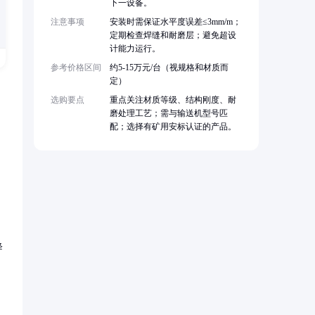
下一设备。
注意事项
安装时需保证水平度误差≤3mm/m；
定期检查焊缝和耐磨层；避免超设
计能力运行。
参考价格区间
约5-15万元/台（视规格和材质而
定）
选购要点
重点关注材质等级、结构刚度、耐
磨处理工艺；需与输送机型号匹
配；选择有矿用安标认证的产品。
降