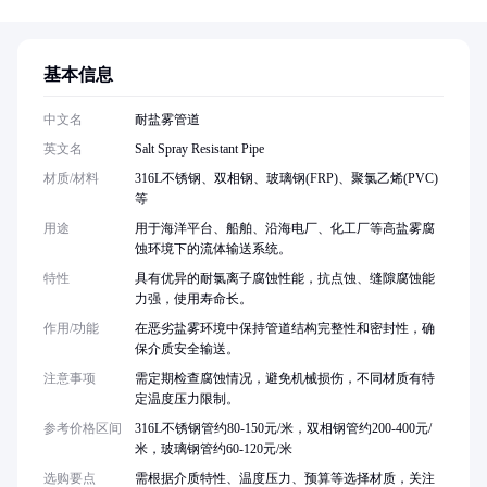
基本信息
中文名
耐盐雾管道
英文名
Salt Spray Resistant Pipe
材质/材料
316L不锈钢、双相钢、玻璃钢(FRP)、聚氯乙烯(PVC)
等
用途
用于海洋平台、船舶、沿海电厂、化工厂等高盐雾腐
蚀环境下的流体输送系统。
特性
具有优异的耐氯离子腐蚀性能，抗点蚀、缝隙腐蚀能
力强，使用寿命长。
作用/功能
在恶劣盐雾环境中保持管道结构完整性和密封性，确
保介质安全输送。
注意事项
需定期检查腐蚀情况，避免机械损伤，不同材质有特
定温度压力限制。
参考价格区间
316L不锈钢管约80-150元/米，双相钢管约200-400元/
米，玻璃钢管约60-120元/米
选购要点
需根据介质特性、温度压力、预算等选择材质，关注