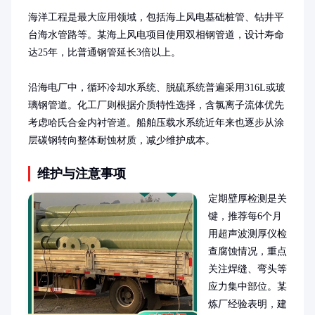
海洋工程是最大应用领域，包括海上风电基础桩管、钻井平
台海水管路等。某海上风电项目使用双相钢管道，设计寿命
达25年，比普通钢管延长3倍以上。

沿海电厂中，循环冷却水系统、脱硫系统普遍采用316L或玻
璃钢管道。化工厂则根据介质特性选择，含氯离子流体优先
考虑哈氏合金内衬管道。船舶压载水系统近年来也逐步从涂
层碳钢转向整体耐蚀材质，减少维护成本。
维护与注意事项
定期壁厚检测是关
键，推荐每6个月
用超声波测厚仪检
查腐蚀情况，重点
关注焊缝、弯头等
应力集中部位。某
炼厂经验表明，建