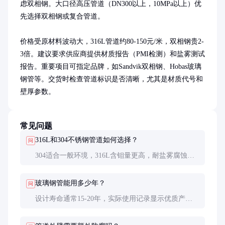
虑双相钢。大口径高压管道（DN300以上，10MPa以上）优
先选择双相钢或复合管道。

价格受原材料波动大，316L管道约80-150元/米，双相钢贵2-
3倍。建议要求供应商提供材质报告（PMI检测）和盐雾测试
报告。重要项目可指定品牌，如Sandvik双相钢、Hobas玻璃
钢管等。交货时检查管道标识是否清晰，尤其是材质代号和
壁厚参数。
常见问题
316L和304不锈钢管道如何选择？
问
304适合一般环境，316L含钼量更高，耐盐雾腐蚀性
能强3-5倍。沿海地区强烈建议使用316L，虽然价格
高约30%，但寿命可延长2-3倍。
玻璃钢管能用多少年？
问
设计寿命通常15-20年，实际使用记录显示优质产品
可达25年以上。关键是要避免紫外线直射和机械损
伤，定期检查树脂层是否龟裂。