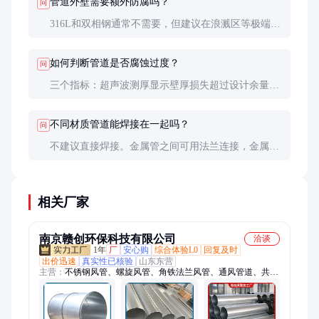
管道外壁需要额外防腐吗？
问
316L和双相钢通常不需要，但建议在浪溅区等极端环
境加装防腐胶带或涂层。玻璃钢管本身耐候，但浅色
管道可能因紫外线老化变色，可选含紫外线吸收剂的
如何判断管道是否腐蚀过度？
问
型号。
三个指标：超声波测厚显示壁厚损失超过设计余量
（通常＞20%）；内窥镜检查发现点蚀深度＞1mm；
压力测试发现泄漏。出现任一情况都应考虑更换。
不同材质管道能焊接在一起吗？
问
不建议直接焊接。金属管之间可用法兰连接，金属与
玻璃钢管连接需用专用转换接头。异种材料连接处要
加强检查，这是腐蚀高发区域。
相关厂家
南京赣创环保科技有限公司
洽谈
1年
厂
安心购
综合体验L0
回复及时
出价迅速
真实性已核验
山东东营
主营：
不锈钢风管、螺旋风管、角铁法兰风管、通风管道、共板
法兰风管