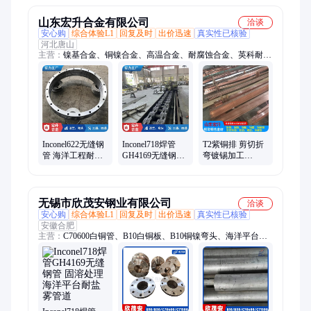
山东宏升合金有限公司
洽谈
安心购
综合体验L1
回复及时
出价迅速
真实性已核验
河北唐山
主营：
镍基合金、铜镍合金、高温合金、耐腐蚀合金、英科耐尔
625、因科洛伊800、哈氏合金C276、HAl77-2黄铜管、T2紫铜
管、B30铜镍无缝管、B10铜镍法兰、C70600铜镍板、C71500白
铜棒、螺纹换热管、蒙乃尔400、冷凝换热管、化工用镍基合金
管、换热设备用铜管、铜镍三通/弯头、翅片管、换热管材定
制、HSN70-1锡黄铜、TP2磷脱氧铜棒
Inconel622无缝钢
Inconel718焊管
T2紫铜排 剪切折
管 海洋工程耐盐
GH4169无缝钢管
弯镀锡加工
雾管道 GH3625冷
固溶处理 海洋平
C11000硬态紫铜
轧工艺 ASME标
台耐盐雾管道
板宽50mm用于配
准
电工程
无锡市欣茂安钢业有限公司
洽谈
安心购
综合体验L1
回复及时
出价迅速
真实性已核验
安徽合肥
主营：
C70600白铜管、B10白铜板、B10铜镍弯头、海洋平台耐
盐雾管道、B30铜镍法兰、镍基紧固件、铜镍棒、冷凝管、铜镍
管件、C71500散热管