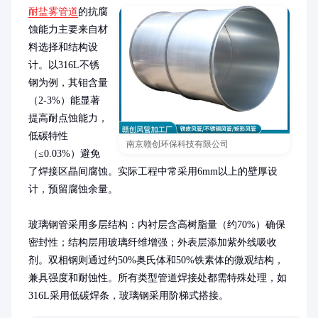
耐盐雾管道
的抗腐
蚀能力主要来自材
料选择和结构设
计。以316L不锈
钢为例，其钼含量
（2-3%）能显著
提高耐点蚀能力，
低碳特性
南京赣创环保科技有限公司
（≤0.03%）避免
了焊接区晶间腐蚀。实际工程中常采用6mm以上的壁厚设
计，预留腐蚀余量。

玻璃钢管采用多层结构：内衬层含高树脂量（约70%）确保
密封性；结构层用玻璃纤维增强；外表层添加紫外线吸收
剂。双相钢则通过约50%奥氏体和50%铁素体的微观结构，
兼具强度和耐蚀性。所有类型管道焊接处都需特殊处理，如
316L采用低碳焊条，玻璃钢采用阶梯式搭接。