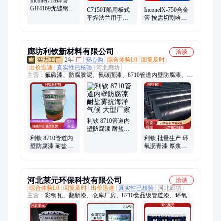
Inconel718焊管
GH4169无缝钢管
C7150T船用板式
InconelX-750合金
固溶处理 海洋平
平焊法兰用于管
管 按需切割哈氏
台耐盐雾管道
道连接耐盐雾腐
合金X 发货速度
蚀焊接管加工
快 厂家定做
廊坊利钦新材料有限公司
洽谈
2年
厂
安心购
综合体验L0
回复及时
出价迅速
真实性已核验
河北廊坊
主营：
氟碳漆、防腐胶泥、氟碳面漆、8710管道内壁防腐漆、防
水涂料、丙烯酸面漆、环氧富锌漆、环氧煤沥青漆、聚氨酯防腐
漆、环氧树脂涂料、丙烯酸树脂漆、玻璃鳞片胶泥、特种氰凝涂
料、环氧富锌底漆、玻璃鳞片涂料、氟碳金属防腐漆、环氧富锌
防锈漆、8710饮用水涂料、环氧乙烯基树脂、环氧沥青漆、聚脲
防水涂料、水泥基渗透结晶、三布五油防腐施工、环氧云铁中间
利钦 8710管道内
漆
壁防腐漆 耐盐雾
抗海洋气候 大型
利钦 8710管道内
利钦 批量生产 环
厂家
壁防腐漆 耐盐雾
氧沥青漆 厚浆双
抗海洋气候 大量
组份涂料管道施
生产实力工厂
工 实力厂家
河北莱元环保科技有限公司
洽谈
综合体验L0
回复及时
出价迅速
真实性已核验
河北廊坊
主营：
彩钢瓦、翻新漆、仓库厂房、8710食品级管道漆、环氧涂
料、水性油漆、防腐面漆、环氧面漆、聚氨酯面漆、丙烯酸面
漆、钢结构厂房、环氧沥青漆、硅酸锌底漆、水性工业漆、水性