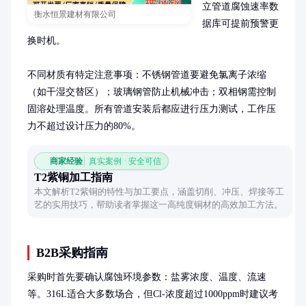
立管道腐蚀速率数
衡水恒景建材有限公司
据库可提前预警更
换时机。

不同材质有特定注意事项：不锈钢管道要避免氯离子浓缩
（如干湿交替区）；玻璃钢管防止机械冲击；双相钢需控制
固溶处理温度。所有管道安装后都应进行压力测试，工作压
力不超过设计压力的80%。
商家经验
真实案例 · 安全可信
T2紫铜加工指南
本文解析T2紫铜的特性与加工要点，涵盖切削、冲压、焊接等工
艺的实用技巧，帮助读者掌握这一高纯度铜材的高效加工方法。
B2B采购指南
采购时首先要确认腐蚀环境参数：盐雾浓度、温度、流速
等。316L适合大多数场合，但Cl-浓度超过1000ppm时建议考