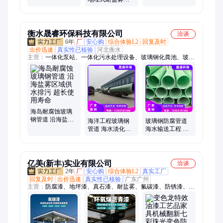
格齐全 博翔
寿命长 轻质高强
蚀海水管道 博翔
衡水晟睿环保科技有限公司
洽谈
6年
厂
安心购
综合体验L2
回复及时
出价迅速
真实性已核验
河北衡水
主营：
一体化泵站、一体化污水处理设备、玻璃钢化粪池、玻璃
钢管道、一体化预制泵站、玻璃钢储罐、玻璃钢脱硫塔、水表
井、生物除臭箱、玻璃钢水表井、树脂模压花盆、玻璃钢盐酸储
罐、玻璃钢围栏、玻璃钢拉挤型材、玻璃钢拉挤设备、玻璃钢标
志桩、玻璃钢井盖、玻璃钢桥架、玻璃钢型材拉挤设备、一体化
提升泵站、玻璃钢圆棒、玻璃钢角钢、玻璃钢檩条、玻璃钢方
管、聚氨酯桥架
海岛耐腐蚀玻璃
钢管道 沿海盐雾
海洋工程玻璃钢
玻璃钢防腐管道
区域供水排污 超
管道 海水淡化盐
海水输送工程 海
长使用寿命
水输送 耐盐雾抗
洋项目耐盐雾抗
老化压力管材
压制品
亿美(新丰)实业有限公司
洽谈
2年
厂
安心购
综合体验L2
真实工厂
回复及时
出价迅速
真实性已核验
广东广州
主营：
防腐漆、地坪漆、真石漆、耐盐雾、氟碳漆、防锈漆、环
氧漆、地面漆、绝缘涂料、氟碳面漆、环氧底漆、防火涂料、外
墙涂料、防锈底漆、底漆面漆、无机涂料、防腐涂料、玻璃烤
漆、氟碳涂料、聚脲涂料、环氧自流平、聚氨酯面漆、沥青改色
漆、高性能涂料、聚氨酯清漆、外墙仿石漆