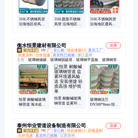
316L不锈钢风管
316L圆形不锈钢
316L不锈钢风管
沿海地区排风管
风管 沿海地区排
沿海地区通风管
道 耐盐雾 内壁光
风管道 耐盐雾 厂
道 耐盐雾 按需定
滑不积尘
家供应
制
衡水恒景建材有限公司
洽谈
3年
厂
安心购
综合体验L0
真实工厂
回复及时
出价迅速
真实性已核验
浙江温州
主营：
玻璃钢储罐、玻璃钢脱硫塔、玻璃钢平盖板、玻璃钢管
道、玻璃钢拱形盖板、玻璃钢拉挤方管、光伏走道板、锌铝镁走
道板、玻璃钢风管、玻璃钢法兰、玻璃钢弯头、玻璃钢三通变
径、玻璃钢异形件、玻璃钢洗涤塔、玻璃钢围栏、玻璃钢电缆桥
架、玻璃钢格栅、玻璃钢污水池盖板、玻璃钢拉挤圆管、玻璃钢
平板、玻璃钢拉挤平板、玻璃钢除臭风管、玻璃钢檩条
恒景 耐酸碱玻璃
恒景 耐酸碱玻璃
玻璃钢法兰
钢管道 盐雾环境
钢管道 海水处理
DN500*8mm 恒景
通风输送 安装便
车间盐雾通风管
用于储罐进出口
捷 轻质高强 维护
路 内壁光滑不结
密封连接不泄露
简单
垢
抗老化
泰州华业管道设备制造有限公司
洽谈
7年
厂
安心购
综合体验L1
回复及时
出价迅速
真实性已核验
江苏苏州