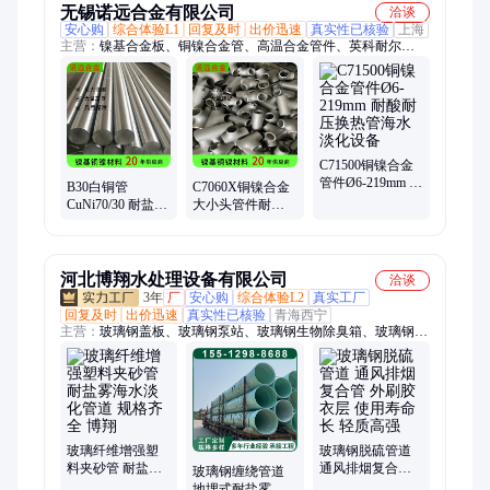
无锡诺远合金有限公司
洽谈
安心购
综合体验L1
回复及时
出价迅速
真实性已核验
上海
主营：
镍基合金板、铜镍合金管、高温合金管件、英科耐尔
600、蒙乃尔400、因科洛伊800、哈氏合金C276、HAl77-2黄铜
管、T2紫铜管、B30铜镍无缝管、TP2螺纹管、B10铜镍法兰、
C70600铜镍板、C71500铜镍管、冷凝换热管、冷凝器用铜镍
管、船舶用铜镍合金管件、化工用合金管、换热器用铜管、铜镍
三通/异径管件、翅片管
C71500铜镍合金
管件Ø6-219mm 耐
B30白铜管
C7060X铜镍合金
酸耐压换热管海
CuNi70/30 耐盐雾
大小头管件耐盐
水淡化设备
磨损 石油管道 现
雾腐蚀化工管道
货可定制
配件
河北博翔水处理设备有限公司
洽谈
3年
厂
安心购
综合体验L2
真实工厂
回复及时
出价迅速
真实性已核验
青海西宁
主营：
玻璃钢盖板、玻璃钢泵站、玻璃钢生物除臭箱、玻璃钢管
道、玻璃钢净化塔
玻璃纤维增强塑
玻璃钢脱硫管道
料夹砂管 耐盐雾
通风排烟复合管
玻璃钢缠绕管道
海水淡化管道 规
外刷胶衣层 使用
地埋式耐盐雾腐