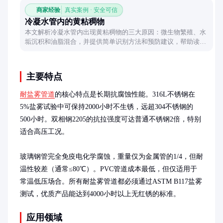
商家经验
真实案例 · 安全可信
冷凝水管内的黄粘稠物
本文解析冷凝水管内出现黄粘稠物的三大原因：微生物繁殖、水
垢沉积和油脂混合，并提供简单识别方法和预防建议，帮助读者
理解这一常见现象。
主要特点
耐盐雾管道
的核心特点是长期抗腐蚀性能。316L不锈钢在
5%盐雾试验中可保持2000小时不生锈，远超304不锈钢的
500小时。双相钢2205的抗拉强度可达普通不锈钢2倍，特别
适合高压工况。

玻璃钢管完全免疫电化学腐蚀，重量仅为金属管的1/4，但耐
温性较差（通常≤80℃）。PVC管道成本最低，但仅适用于
常温低压场合。所有耐盐雾管道都必须通过ASTM B117盐雾
测试，优质产品能达到4000小时以上无红锈的标准。
应用领域