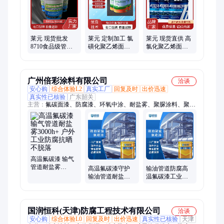
工业涂料、氯化橡胶面漆、环氧煤沥青漆、环氧锌黄底漆、环氧
渗透底漆、无机富锌底漆、玻璃鳞片胶泥、丙烯酸防腐漆、环氧
富锌底漆、气凝胶隔热涂料
莱元 现货批发
莱元 定制加工 氯
莱元 现货直供 高
8710食品级管道
磺化聚乙烯面漆
氯化聚乙烯面漆
漆 耐盐雾自来水
高弹性耐高温钢
厂房钢架防腐常
管网内壁 厂家发
结构 全国配送
温固化 实力保障
货
广州倍彩涂料有限公司
洽谈
安心购
综合体验L2
真实工厂
回复及时
出价迅速
真实性已核验
广东韶关
主营：
氟碳面漆、防腐漆、环氧中涂、耐盐雾、聚脲涂料、聚氨
酯面漆、丙烯酸面漆、无机外墙漆、快干标线漆、环氧地坪漆、
玻璃香水瓶、环氧封闭底漆、水性玻璃烤漆、沥青改色涂料、无
机内墙面漆、无机富锌底漆、环氧富锌底漆、无机内墙底漆、双
组份标线漆、真石漆、丙烯酸地坪漆、路面标线涂料、环氧云铁
中间漆、地面专用标线漆、机场专用划线漆、双组分划线漆
高温氟碳漆 输气
管道耐盐雾
高温氟碳漆守护
输油管道防腐高
3000h+ 户外工业
输油管道耐盐雾
温氟碳漆工业重
防腐抗晒不脱落
抗腐蚀户外暴晒
防腐耐盐雾耐油
不褪色
抗老化不脱落
国润恒科(天津)防腐工程技术有限公司
洽谈
安心购
综合体验L0
回复及时
出价迅速
真实性已核验
天津