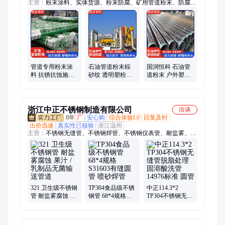
主营：
粉末涂料、实体货源、粉末防腐、矿用管道粉末、防腐涂
料、单层环氧涂料
管道专用粉末涂
石油管道粉末棕
国润恒科 石油管
料 抗锈抗蚀施工
砂纹 透明塑粉耐
道粉末 户外塑粉
便捷 矿用管道粉
盐雾 国润恒科 防
耐盐雾 防腐涂料
末 耐盐雾粉 末涂
腐涂料
料
浙江中正不锈钢制造有限公司
洽谈
8年
厂
安心购
综合体验L0
回复及时
出价迅速
真实性已核验
浙江温州
主营：
不锈钢无缝管、不锈钢焊管、不锈钢仪表管、耐盐雾、卫
生级不锈钢无缝管、光亮退火管、AP脱脂管、BA管、EP不锈钢
管、EP电解抛光管、不锈钢管、食品级不锈钢管、卫生级不锈钢
无缝钢管、BA不锈钢无缝管、304不锈钢管、316L不锈钢管、
321不锈钢板、TP321不锈钢管、347H不锈钢管、TP347H不锈钢
管、BA无缝钢管、BA精密管
321 卫生级不锈钢
TP304食品级不锈
中正114.3*2
管 耐盐雾腐蚀 果
钢管 68*4规格
TP304不锈钢无缝
汁 / 乳制品无菌输
S31603有缝圆管
管脱脂处理 固溶
送管道
喷砂焊管
酸洗管 14976标准
圆管