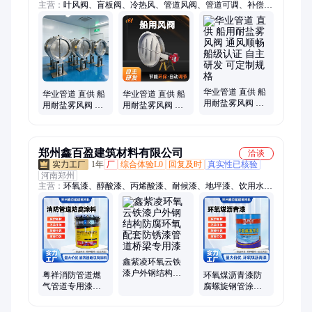
主营：
叶风阀、盲板阀、冷热风、管道风阀、管道可调、补偿
器、花瓣阀、调节门、棒闸阀、防爆门、挡板阀、止回阀、插板
门、翻板阀、泄爆门、泄爆阀、盲板门、挡板门、换向阀、圆风
门、隔绝门、插板阀、燃煤锅炉、镀锌风阀、热控风阀
华业管道 直供 船
华业管道 直供 船
华业管道 直供 船
用耐盐雾风阀 通
用耐盐雾风阀 启
用耐盐雾风阀 启
风顺畅 船级认证
闭轻便 结构稳固
闭轻便 结构稳固
自主研发 可定制
自主研发 可定制
适合国内主流船
规格
规格
型
郑州鑫百盈建筑材料有限公司
洽谈
1年
厂
综合体验L0
回复及时
真实性已核验
河南郑州
主营：
环氧漆、醇酸漆、丙烯酸漆、耐候漆、地坪漆、饮用水内
壁漆
鑫紫凌环氧云铁
漆户外钢结构防
粤祥消防管道燃
环氧煤沥青漆防
腐环氧配套防锈
气管道专用漆厂
腐螺旋钢管涂料
漆管道桥梁专用
家 耐盐雾性持久
匠心打造 耐水耐
漆
快速干燥
腐蚀现货速发