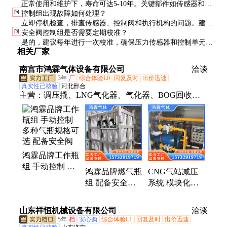
正常使用和维护下，寿命可达5-10年。关键部件如传感器和执
问
控制组出现故障如何处理？
行机构需定期检查，必要时更换。
立即停机检查，排查传感器、控制阀和执行机构的问题。建议
问
安全阀控制组是否需要定期校准？
备用一套控制组，确保系统不会因故障停运。
是的，建议每年进行一次校准，确保压力传感器和控制单元的
相关厂家
准确性。校准需由专业人员进行。
南宫市鸿霖气体设备有限公司
洽谈
3年
厂
综合体验L0
回复及时
出价迅速
真实性已核验
河北邢台
主营：
调压撬、LNG气化器、气化器、BOG回收机
组、瓶组、气化撬、减压撬、LNG卸车小霸王、空温
式气化器、水浴式汽化器、BOG气体压缩设备、气体
汇流排、CNG减压撬、LPG汽化器、LPG气化炉、低
温泵、气体调压装置、燃气调压箱、混合气配比柜、
鸿霖品牌工作瓶
气化调压撬、LNG气化撬、LNG气化站、城市燃气门
组 手动控制 多
站、工厂集中供气系统、空温汽化调压器
鸿霖品牌燃气瓶
CNG气站减压
种气瓶规格可选
组 配备安全阀
系统 模块化设
配备安全阀
手动控制气化工
计便于维护与扩
程用
展储气能力强
山东祥恒机械设备有限公司
洽谈
鸿霖
5年
档
安心购
综合体验L1
回复及时
出价迅速