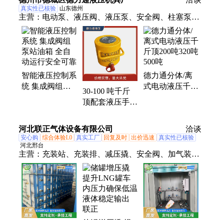
全
真实性已核验
山东德州
主营：
电动泵、液压阀、液压泵、安全阀、柱塞泵、
液压站、换向阀、手动泵、液压缸、千斤顶、液压工
具、柱塞油泵、径向柱塞泵、超高压电动泵、电动液
压泵、超高压电磁油泵、同步顶升系统、液压油缸、
超高压柱塞泵、液压电动泵、液压千斤顶、超高压千
智能液压控制系
德力通分体/离
斤顶、63MPA柱塞泵、70Mpa电磁换向阀
统 集成阀组泵
式电动液压千斤
30-100 吨千斤
站油箱 全自动
顶200吨320吨
顶配套液压手动
运行安全可靠
500吨
泵 CP-700 型 桥
梁 / 钢铁企业用
河北联正气体设备有限公司
洽谈
打压泵
安心购
综合体验L0
真实工厂
回复及时
出价迅速
真实性已核验
河北邢台
主营：
充装站、充装排、减压撬、安全阀、加气装
置、联正气体、压缩天然气、气化调压站、CNG调压
撬