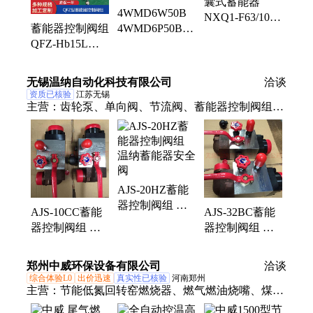
囊式蓄能器
4WMD6W50B
NXQ1-F63/10-H
蓄能器控制阀组
4WMD6P50B
NXQ1-F80/10-H
QFZ-Hb15L
4WMD6Q50B温
蓄能器皮囊
QFZ-Hb25L
纳旋钮式换向阀
QFZ-Hb40L 安
无锡温纳自动化科技有限公司
洽谈
全阀
资质已核验
江苏无锡
主营：
齿轮泵、单向阀、节流阀、蓄能器控制阀组、
离合器、电磁阀、液压站、冷却器、油冷机、泵装
置、高压油泵、液压系统、矿用隔爆、大流量人、齿
轮油泵、防爆电磁、液压油泵、电磁离合、电磁脉冲
阀、电磁制动器、高压液压泵、通电制动器、板式换
AJS-20HZ蓄能
热器、压力表开关、单向截止阀、电磁换向阀
器控制阀组 温
AJS-10CC蓄能
AJS-32BC蓄能
纳蓄能器安全阀
器控制阀组 温
器控制阀组 温
纳蓄能器安全阀
纳蓄能器安全阀
郑州中威环保设备有限公司
洽谈
综合体验L0
出价迅速
真实性已核验
河南郑州
主营：
节能低氮回转窑燃烧器、燃气燃油烧嘴、煤粉
燃烧器、安全阀、尾气燃烧器、DCS系统工程、烤包