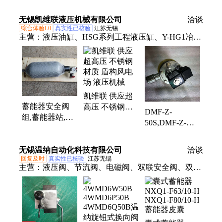
FAD125/50 控制
挖机铲车管品质
管带接头 支持
阀组100/40
无锡凯维联液压机械有限公司
保证
定制 众海
洽谈
综合体验L0
真实性已核验
江苏无锡
主营：
液压油缸、HSG系列工程液压缸、Y-HG1冶金
设备液、63PCY油泵电机组、GGK1高压液压缸
凯维联 供应超
蓄能器安全阀
高压 不锈钢材
DMF-Z-
组,蓄能器站,囊
质 盾构风电场
50S,DMF-Z-
式蓄能器,NXQ-
液压机械
62S,DMF-Z-
10,蓄能器控制
76S,DMF-
阀组
无锡温纳自动化科技有限公司
洽谈
25DD,DMF-
回复及时
真实性已核验
江苏无锡
45DD,电磁脉冲
主营：
液压阀、节流阀、电磁阀、双联安全阀、双联
阀
阀、电机刹车、电磁制动器、电磁失电制动器