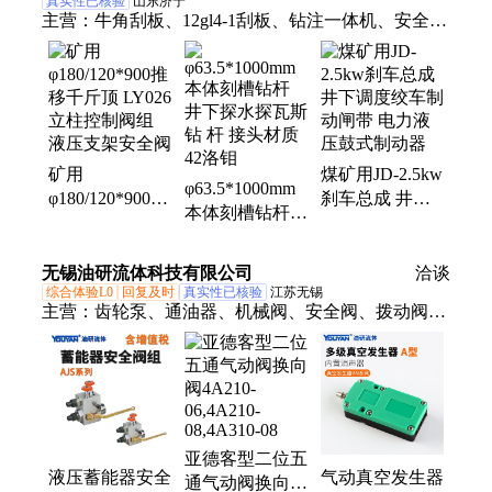
真实性已核验
山东济宁
主营：
牛角刮板、12gl4-1刮板、钻注一体机、安全
阀、注浆加固钻机、调质煤机锻造件
矿用
煤矿用JD-2.5kw
φ63.5*1000mm
φ180/120*900推
刹车总成 井下
本体刻槽钻杆
移千斤顶 LY026
调度绞车制动闸
井下探水探瓦斯
立柱控制阀组
带 电力液压鼓
钻 杆 接头材质
液压支架安全阀
式制动器
无锡油研流体科技有限公司
洽谈
42洛钼
综合体验L0
回复及时
真实性已核验
江苏无锡
主营：
齿轮泵、通油器、机械阀、安全阀、拨动阀、
磁滤器、消音器、隔膜泵、气动阀、背压阀、监视
器、电磁阀、挡板阀、振动器、止回阀、液压prt、高
压泵、平衡阀、方向阀、储气罐、储能器、放大器、
滤油器、溢流阀、逻辑阀、排气阀
亚德客型二位五
液压蓄能器安全
气动真空发生器
通气动阀换向阀