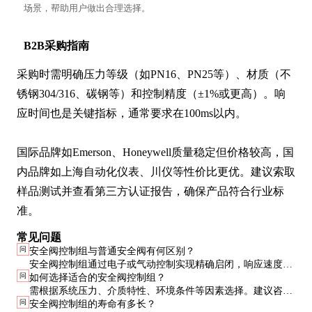
场景，帮助用户做出合理选择。
B2B采购指南
采购时需明确压力等级（如PN16、PN25等）、材质（不
锈钢304/316、碳钢等）和控制精度（±1%或更高）。响
应时间也是关键指标，通常要求在100ms以内。

国际品牌如Emerson、Honeywell质量稳定但价格较高，国
内品牌如上海自动化仪表、川仪等性价比更优。建议索取
样品测试并查看第三方认证报告，确保产品符合行业标
准。
常见问题
问
安全阀控制组与普通安全阀有何区别？
安全阀控制组通过电子或气动控制实现精确启闭，响应速度和
问
如何选择适合的安全阀控制组？
精度远高于普通机械式安全阀。适用于对安全要求更高的场
需根据系统压力、介质特性、环境条件等因素选择。建议咨询
合。
问
安全阀控制组的寿命有多长？
专业供应商，确保控制组与安全阀及系统完全匹配。