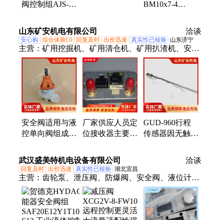
阀控制组AJS-
BM10x7-4
4A210-
10H,AJS-
M10x8 BM10x9
06,4A210-
20H,AJS-
BM10x10
08,4A310-08
山东矿安机电有限公司
洽谈
32H,AJD-10H
BM10x11
安心购
综合体验L0
回复及时
出价迅速
真实性已核验
山东济宁
BM10x12
主营：
矿用挖掘机、矿用清仓机、矿用扒渣机、安全
阀、给煤机、无压风门、防水密闭门、气动隔膜泵、
滚轮罐耳、皮带综保、矿用锂离子蓄电池电源、矿用
翻车机、小型挖掘机、洒水降尘装置、司控道岔装
置、空气炮、气动阻车器、气动卧闸、断带抓捕器、
矿用防爆摄像仪、跑车防护装置、压风供水自救装
置、防水剂、履带运输车、巷道修复机、矿用挖掘式
安全阀适用与液
厂家供应人员定
GUD-960行程
装载机
控单向阀组成支
位接收器主要特
传感器因无触点
架液压控制阀组
点 安全智能 操
回弹 故不受外
作简单
部冲击而误动作
武汉盛美特机电设备有限公司
洽谈
回复及时
出价迅速
真实性已核验
湖北宜昌
主营：
齿轮泵、泄压阀、防爆阀、安全阀、液位计、
蓄能器、比例阀、盖板阀、单向阀、电磁阀、二通
阀、继电器、方向阀、平衡阀、顺序阀、放大器、柱
塞泵、过滤器、溢流阀、逻辑阀、传感器、伺服阀、