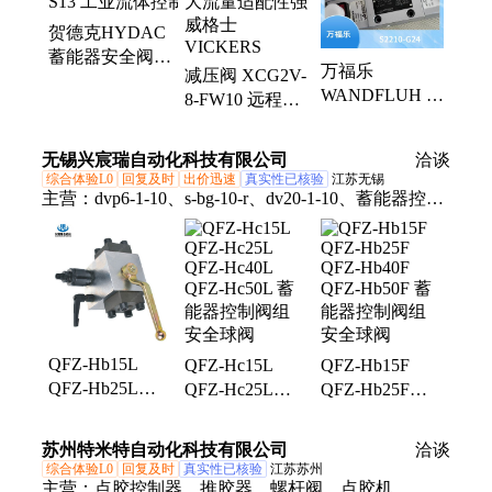
换向阀、减压阀、双联泵、威格士
贺德克HYDAC
蓄能器安全阀组
万福乐
减压阀 XCG2V-
SAF20E12Y1T100A-
WANDFLUH 节
8-FW10 远程控
S13 工业流体控
流阀 精准控制
制更灵活 大流
制
自如 维护便捷
量适配性强 威
无锡兴宸瑞自动化科技有限公司
洽谈
高效
格士VICKERS
综合体验L0
回复及时
出价迅速
真实性已核验
江苏无锡
主营：
dvp6-1-10、s-bg-10-r、dv20-1-10、蓄能器控制
阀组、drv6-1-10、s-bg-06-l、drvp6-1-10、sbg-03-v-l、
dvp20-1-10、drvp16-1-10、s-bg-06-v-r、msw-03-x-
10、msb-03-x-40、msw-06-y-10、msb-01-x-50、单向
节流、板式单向、板式节流、节流截止阀
QFZ-Hb15L
QFZ-Hc15L
QFZ-Hb15F
QFZ-Hb25L
QFZ-Hc25L
QFZ-Hb25F
QFZ-Hb40L
QFZ-Hc40L
QFZ-Hb40F
QFZ-Hb50L 蓄
QFZ-Hc50L 蓄
QFZ-Hb50F 蓄
苏州特米特自动化科技有限公司
洽谈
能器控制阀组
能器控制阀组
能器控制阀组
综合体验L0
回复及时
真实性已核验
江苏苏州
安全球阀
安全球阀
安全球阀
主营：
点胶控制器、推胶器、螺杆阀、点胶机