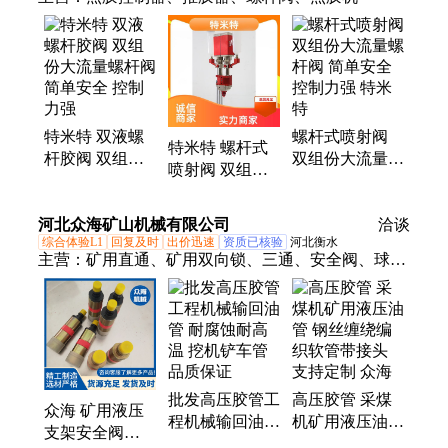
特米特 双液螺
螺杆式喷射阀
特米特 螺杆式
杆胶阀 双组份
双组份大流量螺
喷射阀 双组份
大流量螺杆阀
杆阀 简单安全
大流量螺杆阀
简单安全 控制
控制力强 特米
简单安全 控制
河北众海矿山机械有限公司
力强
特
洽谈
力强
综合体验L1
回复及时
出价迅速
资质已核验
河北衡水
主营：
矿用直通、矿用双向锁、三通、安全阀、球形
截止阀、中间接头、堵头、螺纹接头、接头座、弯
头、焊接半通、F型三通、Y型三通、T型三通、四
通、活母弯头、弯通
批发高压胶管工
高压胶管 采煤
众海 矿用液压
程机械输回油管
机矿用液压油管
支架安全阀
耐腐蚀耐高温
钢丝缠绕编织软