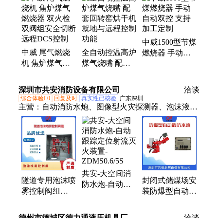
器、冶金烘烤器、蓄热式燃控系统
中威1500型节煤
中威 尾气燃烧
全自动控温高炉
燃烧器 手动自
机 焦炉煤气燃
煤气烧嘴 配套
动双控 支持加
烧器 双火检 双
回转窑烘干机就
工定制
阀组安全切断
地与远程控制功
深圳市共安消防设备有限公司
洽谈
远程DCS控制
能
综合体验L0
回复及时
真实性已核验
广东深圳
主营：
自动消防水炮、图像型火灾探测器、泡沫液储
罐、安全阀、七氟丙烷气体灭火装置、高压细水雾灭
火装置、高空水炮
共安-大空间消
隧道专用泡沫喷
封闭式储煤场安
防水炮-自动跟
雾控制阀组
装防爆型自动消
踪定位射流灭火
PHP灭火系统
防水炮 喷射距
装置-
共安厂家高效安
离55米 流量大
ZDMS0.6/5S
德州市德城区德力通液压机具厂
洽谈