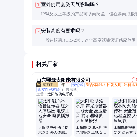
室外使用会受天气影响吗？
问
距离。
IP54及以上等级的产品可防雨防尘，但在暴雨或极
下性能可能下降。极寒地区建议选择宽温型号并定
安装高度有要求吗？
问
查。
一般建议离地1.5-2米，这个高度既能保证感应范围
使声音传播效果最佳。特殊场景可根据实际需求调
相关厂家
山东熙源太阳能有限公司
4年
厂
安心购
综合体验L0
回复及时
出价迅
真实性已核验
山东淄博
主营：
太阳能供电系统
太阳能户外 语音提
太阳能 防溺水库 声
太阳能播报器
示器 红外人体感应
光报警器 工地安全
防火 语音宣传