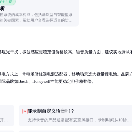
 安全可信
析
撞系统的成本构成，包括基础型与智能型系
的关键因素，帮助用户合理选择适合的防护
环境光干扰，微波感应更稳定但价格较高。语音质量方面，建议实地测试
。供电方式上，常电场所优选电源适配器，移动场景选大容量锂电池。品牌
如Bosch、Honeywell性能更稳定但价格翻倍。
能录制自定义语音吗？
问
码开关
支持录音的产品通常配有麦克风接口，录制时间从10秒到
际感应
5分钟不等。专业场所建议录制简洁明确的指令，避免信