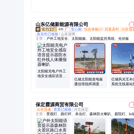
电梯工地安全 喇叭
感应语音 提示器喇
全报警器 远
播报器
叭 大音量播报
人体感应喇叭
山东亿储新能源有限公司
4年
厂
安心购
综合体验L0
回复及时
出价迅
真实性已核验
山东淄博
主营：
户外工地安全、太阳能板、太阳能监控系统、光伏板
太阳能充电户外工
地安全感应语音提
亿储太阳能发电板
亿储风光互补
示器防水红外线人
通信塔指挥调度灾
系统无线基站
体播报器喇叭
害预警技术支持
式支持代工
保定霞源商贸有限公司
出价迅速
资质已核验
河北保定
主营：
景观灯、路灯杆、杀虫灯、森林防火喇叭、庭院灯、led
并网系统、照明系统、太阳能灯、乡村太阳能、太阳能监控、
农村、太阳能储能、离网发电系统、光伏组件