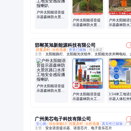
户外太阳能语音提
示器森林防火景区
户外太阳能语音提
户外太阳能语
路口水库工地安全
示器森林防火景区
示器森林防火
感应播报喇叭
路口水库工地安全
交通水库安全
感应播报喇叭
感应播报喇叭
邯郸英旭新能源科技有限公司
回复及时
出价迅速
资质已核验
河北保定
主营：
太阳能路灯、太阳能光伏组件、太阳能光伏并网电站、
语音播报、光伏电站EPC、光伏电站施工、太阳能户外监控、
站储能、光伏储能、磷酸铁锂电池、储能电池、混网逆变器、
变器
户外太阳能语音提
示器森林防火景区
户外太阳能语音提
3.5/4米工地
路口水库工地安全
示器森林防火工地
示器人体红外
感应播报喇叭
交通水库安全红外
应路口出入安
感应播报喇叭
醒播报喇叭
广州美芯电子科技有限公司
安心购
综合体验L0
回复及时
出价迅速
真实性已核验
广
主营：
安全语音提示器、语音芯片、电子音乐芯片