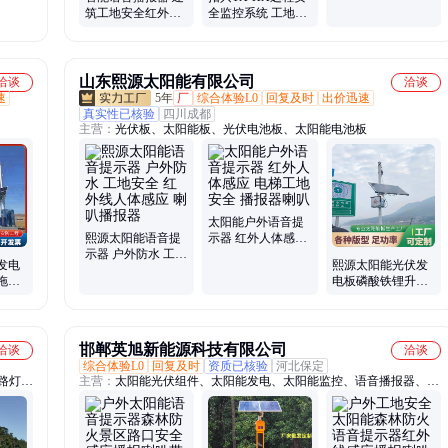
程监控
筑工地安全红外线
全监控系统 工地防
感应 报警喇叭提醒
倾翻防碰撞专用
山东熙源太阳能有限公司
洽谈
洽谈
速
5年
厂
综合体验L0
回复及时
出价迅速
真实性已核验
四川成都
主营：
光伏板、太阳能板、光伏电池板、太阳能电池板
太阳能户外语音提
熙源太阳能语音提
示器 红外人体感应
示器 户外防水 工地
电梯工地安全 播报
发电
熙源太阳能光伏发
安全 红外线人体感
器喇叭
拖挂
电板磷酸铁锂升降
应 喇叭播报器
杆支持代工
邯郸英旭新能源科技有限公司
洽谈
洽谈
综合体验L0
回复及时
资质已核验
河北保定
路灯、
主营：
太阳能光伏组件、太阳能发电、太阳能监控、语音播报器、路
路灯新
灯、灯杆、路灯头、锂电池、杀虫灯、景观灯庭院灯、储能锂电池、
集装箱储能、215kwh储能柜、离网逆变器、逆控一体机、混网、太
阳能语音宣传杆