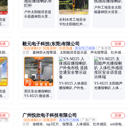
户外工地安全太阳
户外太阳能语音提
能森林防火语音提
示器森林防火景区
示器红外线感应播
音提
水利水库工地安全
路口安全感应播报
报喇叭
工地
卡扣太阳能红外感
喇叭带灯杆
红外
应播报喇叭语音提
示器
毅元电子科技(东莞)有限公司
洽谈
洽谈
综合体验L0
回复及时
出价迅速
真实性已核验
广东东莞
太阳能
主营：
森林防火报警器、太阳能语音提示器、声光报警器、红外感应
光伏电
播报器、太阳能红外感应报警器、太阳能语音播报器、语言播报器、
离网逆
森林防火播报器、声光播报器、太阳能声光播报器、太阳能森林防火
播报器、户外免布线声光播报器、红外感应语音警示设备、太阳能语
音感应播报器、多场景感应播报器、智能红外声光播报杆、太阳能防
溺水报警器、太阳能语音报警器、森林防火语音杆、太阳能语音宣传
设备、太阳能语音提示灯、微波探测声光警示设备、一体式语音报警
YS-M225 人体感应
YS-M225 太阳能声
播报喇叭 户外免布
光播报喇叭 人体红
器、多功能户外报警器、户外安防声光警示杆
语音提
景区安全播报喇叭
线 道路交通安全警
外感应 库区安全语
线感
YS-M225 微波感应
示设备
音提示终端
全提
声光报警装置
广州悦欣电子科技有限公司
洽谈
洽谈
东广州
综合体验L0
回复及时
真实性已核验
广东广州
主营：
放模块、mp3芯片、报警器、人体感应、红外感应、usb供电、