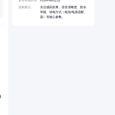
参考价格区间
约200-800元/台
选购要点
关注感应距离、语音清晰度、防水
等级、供电方式（电池/电源适配
器）等核心参数。
满