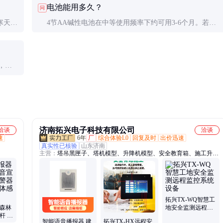
电池能用多久？
问
息过长。
寒天气
4节AA碱性电池在中等使用频率下约可用3-6个月。若每
期检
天触发50次以上，建议改用锂电池或电源适配器。
，又
整。
济南拓兴电子科技有限公司
洽谈
洽谈
速
6年
厂
综合体验L0
回复及时
出价迅速
真实性已核验
山东济南
主营：
塔吊黑匣子、塔机模型、升降机模型、安全教育箱、施工升降
机AI数人数、升降机黑匣子监测、智能预警螺母、爬架监测、外墙脚
手架监测、吊篮监测、楼层呼叫器、高支模监控、吊钩可视化、车辆
未冲洗抓怕、深基坑监测、大体积混凝土监测、实测实量监测、卸料
平台模型、wifi智能答题、塔吊喷淋、高边坡监测、智能烟感、塔吊
声光警示
拓兴TX-WQ智慧工
 森林
地安全监测远程监
杆 安
控系统设备
智能语音播报器 建
拓兴TX-HX远程安