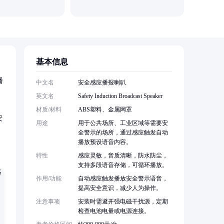
基本信息
播
中文名
安全感应播报喇叭
英文名
Safety Induction Broadcast Speaker
材质/材料
ABS塑料、金属网罩
安
用途
用于公共场所、工业区域等需要安
全警示的场所，通过感应触发自动
播放预设语音内容。
特性
感应灵敏，音质清晰，防水防尘，
支持多段语音存储，可循环播放。
作用/功能
自动感应触发播放安全警示语音，
提高安全意识，减少人为操作。
注意事项
安装时需避开强电磁干扰源，定期
检查电池电量或电源连接。