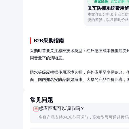
商家经验
真实案例 ·
叉车防撞系统费用解
本文详细分析叉车安全防
统的差异，以及影响价格
方案。
B2B采购指南
采购时首要关注感应技术类型：红外感应成本低但易受
同音量下的清晰度。

防水等级应根据使用环境选择，户外应用至少需IP54
面，国内知名安防品牌如海康、大华的产品性价比高，国际品牌
常见问题
感应距离可以调节吗？
问
多数产品支持3-8米范围调节，高端型号可通过拨
或APP进行精确设置。环境光线、障碍物会影响实