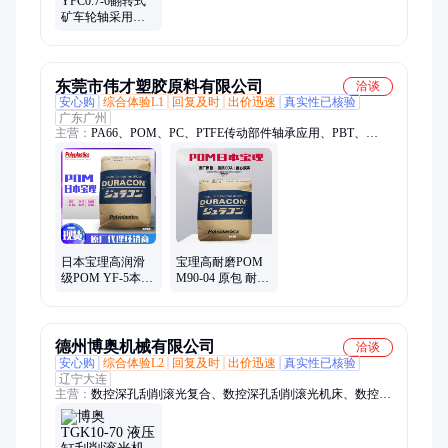
YFC0.7-6翻转式
矿车轮轴采用了
滚柱轴承 有效地
减少了运行阻力
东莞市伟才塑胶原料有限公司
洽谈
安心购
综合体验L1
回复及时
出价迅速
真实性已核验
广东广州
主营：
PA66、POM、PC、PTFE传动部件轴承应用、PBT、
PPS、LCP、PA9T、ABS、PC/ABS、PC/PBT、POE、EVA
日本宝理高润滑
宝理高耐磨POM
级POM YF-5本色
M90-04 原包 耐候
耐化学性 含
性优异级聚甲醛
5%PTFE 传动部件
塑料 齿轮 轴承应
轴承应用
用
德州博奥机械有限公司
洽谈
安心购
综合体验L2
回复及时
出价迅速
真实性已核验
辽宁大连
主营：
数控深孔刮削滚光复合、数控深孔刮削滚光机床、数控深
孔钻镗床、数控深孔钻床、数控深孔镗床、数控深孔珩磨机床、
液压刮削滚光刀具、气动刮削滚光刀具