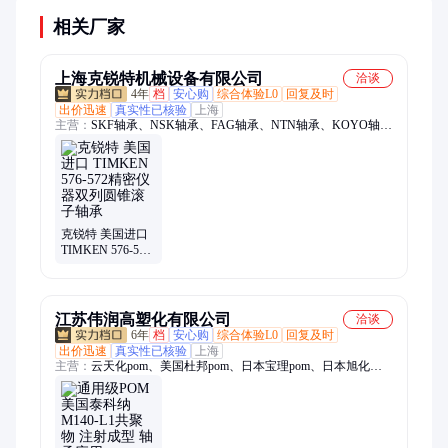
相关厂家
上海克锐特机械设备有限公司
洽谈
4年
档
安心购
综合体验L0
回复及时
出价迅速
真实性已核验
上海
主营：
SKF轴承、NSK轴承、FAG轴承、NTN轴承、KOYO轴
承、INA轴承、TIMKEN轴承、IKO轴承、HRB轴承、ZWZ轴
承、LYC轴承、UBC轴承、圆柱滚子轴承、SKF深沟球轴承、日
本NTN薄壁轴承、轴承、日本NTN正品轴承、滚针轴承NTN、
原装NTN正品轴承、不锈钢深沟球轴承、原装深沟球轴承、NSK
薄壁轴承、进口NSK深沟球轴承、进口深沟球轴承、SKF6012深
沟球
克锐特 美国进口
TIMKEN 576-572
精密仪器双列圆
锥滚子轴承
江苏伟润高塑化有限公司
洽谈
6年
档
安心购
综合体验L0
回复及时
出价迅速
真实性已核验
上海
主营：
云天化pom、美国杜邦pom、日本宝理pom、日本旭化成
pom、德国巴斯夫tpu、科思创tpu、奇美abs、德国朗盛pa66、美
国首诺pom、泰科纳pom、韩国可隆pom、韩国工程pom、韩国乐
天pc、日本三菱pom、PPO、沙伯基础pc/abs、法国阿科玛pvdf、
PPA、云天化POM m90、美国陶氏poe、埃克森美孚poe、云天化