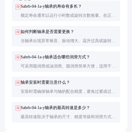
Sabrb-04-1a-y轴承的寿命有多长？
问
额定寿命通常以运行小时数或旋转次数衡量。在正确
维护下，Sabrb-04-1a-y轴承的寿命可达数万小时。实
际寿命取决于负载、转速、润滑条件和环境因素。
如何判断轴承是否需要更换？
问
当轴承出现异常噪音、振动增大、温升过高或旋转不
灵活时，可能需更换。定期检查轴承状态，及时发现
问题可避免设备损坏。
Sabrb-04-1a-y轴承适合哪些润滑方式？
问
可采用脂润滑或油润滑。脂润滑简单方便，适用于中
低速场合；油润滑散热效果好，适合高速或高温环
境。具体选择应根据设备要求和使用条件决定。
轴承安装时需要注意什么？
问
安装时需确保轴承与轴的配合精度，避免过紧或过
松。使用专用工具安装，避免直接敲击轴承。安装后
应检查轴承旋转是否灵活，有无异常噪音。
Sabrb-04-1a-y轴承的最高转速是多少？
问
最高转速取决于轴承的尺寸、精度等级和润滑方式。
一般来说，精密级轴承的最高转速可达每分钟数万
转。具体参数应参考产品说明书或咨询供应商。