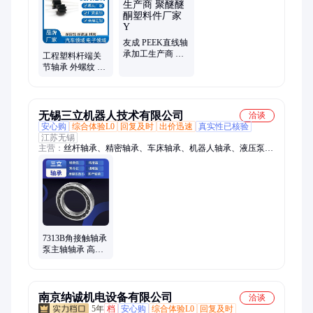
友成 PEEK直线轴
承加工生产商 聚
工程塑料杆端关
醚醚酮塑料件厂
节轴承 外螺纹 自
家 Y
润滑 免维护 高强
度 Y
无锡三立机器人技术有限公司
洽谈
安心购
综合体验L0
回复及时
出价迅速
真实性已核验
江苏无锡
主营：
丝杆轴承、精密轴承、车床轴承、机器人轴承、液压泵马
达
7313B角接触轴承
泵主轴轴承 高速
磨床主轴专用 替
代进口 可定制 耐
用
南京纳诚机电设备有限公司
洽谈
5年
档
安心购
综合体验L0
回复及时