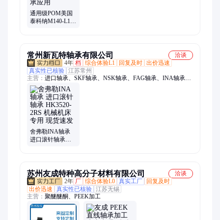
聚甲醛、pom云天化m90、LCP、PTFE
通用级POM美国
泰科纳M140-L1共
聚物 注射成型 轴
承应用
常州新瓦特轴承有限公司
洽谈
4年
档
综合体验L1
回复及时
出价迅速
真实性已核验
江苏常州
主营：
进口轴承、SKF轴承、NSK轴承、FAG轴承、INA轴承、
NTN轴承、FYH轴承、LYC轴承、ZWZ轴承、HRB轴承、不锈
钢轴承、高温轴承
舍弗勒INA轴承
进口滚针轴承
HK3520-2RS 机械
机床专用 现货速
发
苏州友成特种高分子材料有限公司
洽谈
2年
厂
综合体验L0
真实工厂
回复及时
出价迅速
真实性已核验
江苏无锡
主营：
聚醚醚酮、PEEK加工