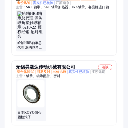
出价迅速
真实性已核验
江苏南京
主营：
SKF 轴承、SKF 轴承加热器、INA轴承、各品牌进口轴
承、FAG轴承、NSK轴承、进口轴承、SKF 安装工具、SKF 激
光对中仪、SKF 油脂泵
哈轴HRB轴承总
代理 深沟球角接
触球轴承 6210-2Z
授权经销 配对组
合
无锡昊晟达传动机械有限公司
洽谈
综合体验L0
回复及时
出价迅速
真实性已核验
江苏无锡
主营：
轴承、轴承配件、密封
日本KOYO偏心
圆柱滚子
15UZ2102529T2
15UZE4017T2X-