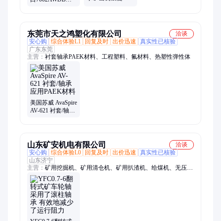
的圆柱滚子轴承
床主轴轴承
NU224-E-XL-
7002BWDB
TVP2
东莞市天之鸿塑化有限公司
洽谈
安心购
综合体验L1
回复及时
出价迅速
真实性已核验
广东东莞
主营：
衬套轴承PAEK材料、工程塑料、氟材料、热塑性弹性体
美国苏威 AvaSpire
AV-621 衬套/轴承
应用PAEK材料
山东矿安机电有限公司
洽谈
安心购
综合体验L0
回复及时
出价迅速
真实性已核验
山东济宁
主营：
矿用挖掘机、矿用清仓机、矿用扒渣机、给煤机、无压风
门、防水密闭门、气动隔膜泵、滚轮罐耳、皮带综保、矿用锂离
子蓄电池电源、矿用翻车机、小型挖掘机、洒水降尘装置、司控
道岔装置、空气炮、气动阻车器、气动卧闸、断带抓捕器、矿用
防爆摄像仪、跑车防护装置、压风供水自救装置、防水剂、履带
运输车、巷道修复机、矿用挖掘式装载机