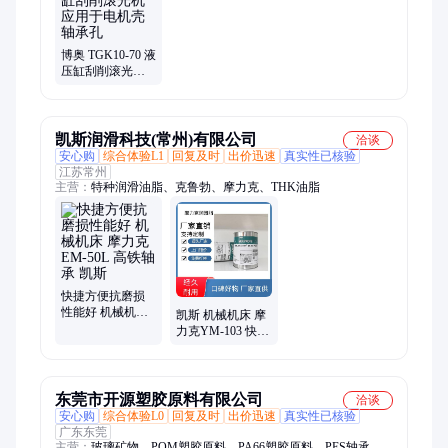
博奥 TGK10-70 液
压缸刮削滚光机
应用于电机壳轴
承孔
凯斯润滑科技(常州)有限公司
洽谈
安心购
综合体验L1
回复及时
出价迅速
真实性已核验
江苏常州
主营：
特种润滑油脂、克鲁勃、摩力克、THK油脂
快捷方便抗磨损
性能好 机械机床
凯斯 机械机床 摩
摩力克EM-50L 高
力克YM-103 快捷
铁轴承 凯斯
方便抗磨损性能
好 高铁轴承
东莞市开源塑胶原料有限公司
洽谈
安心购
综合体验L0
回复及时
出价迅速
真实性已核验
广东东莞
主营：
玻璃矿物、POM塑胶原料、PA66塑胶原料、PES轴承保