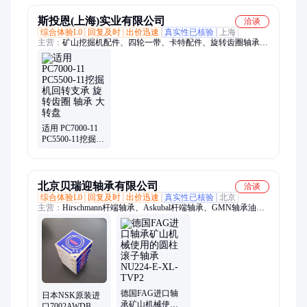
EX 减速机轴承
斯投恩(上海)实业有限公司
洽谈
综合体验L0
回复及时
出价迅速
真实性已核验
上海
主营：
矿山挖掘机配件、四轮一带、卡特配件、旋转齿圈轴承、
卡特原厂件、推土机配件、底盘件、链轨、回转支承、液压油
缸、接地件、刀角板、履带总成、支重轮、D11、6020 6030
6040、驱动齿 齿块、引导轮、PC2000、卡特374F、双边支重轮
矿山品质、矿山铲斗、履带板、SE980、托轮、挖斗 斗齿
适用 PC7000-11
PC5500-11挖掘机
回转支承 旋转齿
圈 轴承 大转盘
北京贝瑞迎轴承有限公司
洽谈
综合体验L0
回复及时
出价迅速
真实性已核验
北京
主营：
Hirschmann杆端轴承、Askubal杆端轴承、GMN轴承油
封、Durbal杆端轴承、SMW轴承、RBC轴承、Myonic 轴承、
NADELLA轴承、美国NHBB轴承、THOMSON轴承、EWELLIX
轴承、UNITEC轴承、SKF进口轴承、NSK进口轴承、FAG进口
轴承、UKF精密轴承、THK交叉滚子轴承、TR外球面轴承、
INA印刷机轴承、机床主轴轴承、IKO滚针轴承、Alwayse 万向
球、THK导轨滑块
德国FAG进口轴
日本NSK原装进
承矿山机械使用
口7002AWDB机