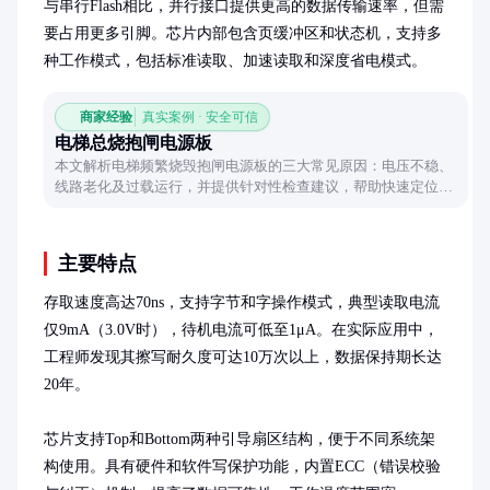
与串行Flash相比，并行接口提供更高的数据传输速率，但需
要占用更多引脚。芯片内部包含页缓冲区和状态机，支持多
种工作模式，包括标准读取、加速读取和深度省电模式。
商家经验
真实案例 · 安全可信
电梯总烧抱闸电源板
本文解析电梯频繁烧毁抱闸电源板的三大常见原因：电压不稳、
线路老化及过载运行，并提供针对性检查建议，帮助快速定位问
题源头。
主要特点
存取速度高达70ns，支持字节和字操作模式，典型读取电流
仅9mA（3.0V时），待机电流可低至1μA。在实际应用中，
工程师发现其擦写耐久度可达10万次以上，数据保持期长达
20年。

芯片支持Top和Bottom两种引导扇区结构，便于不同系统架
构使用。具有硬件和软件写保护功能，内置ECC（错误校验