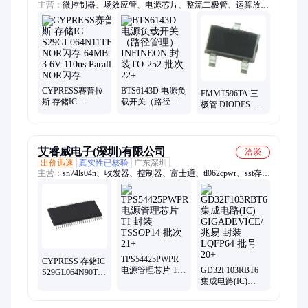
Transceivers
主营：
微控制器、场效应管、电源芯片、整流二极管、运算放大
器、驱动器芯片、数模转换器、通用比较器、电源管理芯片、无
线收发器芯片
CYPRESS赛普拉
BTS6143D 电源负
FMMT596TA 三
斯 存储IC
载开关（路径管
极管 DIODES 封
S29GL064N11TFIV20
理） INFINEON
装SOT-23-3 批次
NOR闪存 64MB
封装TO-252 批次
21+
2.7-3.6V 110ns
22+
Parallel NOR闪存
艾睿威电子(深圳)有限公司
洽谈
出价迅速
真实性已核验
广东深圳
主营：
sn74ls04n、收发器、控制器、富士通、tl062cpwr、sst存
储、nand闪存、mt29f2g08aa、门驱动器、集成电路、功率因数、
参考电压、adp123aujz-r7、通用放大器、mt47h128m16hg-3、可
编程逻辑、icmt29f2g16abae、线性稳压器、随机存储器、
512kband256kbser、icmt29f1g08abada、mt29f4g08abadawp、
icmt29f1g08abaeah、ADI
TPS54425PWPR
CYPRESS 存储IC
电源管理芯片 TI
GD32F103RBT6
S29GL064N90TFI040
封装TSSOP14 批
集成电路(IC)
NOR闪存 64Mb
次21+
GIGADEVICE/兆
3V 90ns Parallel
易 封装LQFP64
NOR闪存