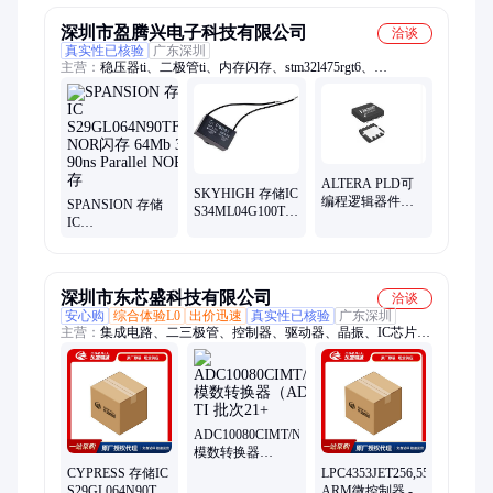
批号20+
深圳市盈腾兴电子科技有限公司
洽谈
真实性已核验
广东深圳
主营：
稳压器ti、二极管ti、内存闪存、stm32l475rgt6、
mc32pf3000a2ep、闪存存储器、数字隔离器、mic37100-3.3ws-tr
ALTERA PLD可
SKYHIGH 存储IC
编程逻辑器件
SPANSION 存储
S34ML04G100TFI000
EPM1270F256C5N
IC
N/A 21+
CPLD - 复杂可编
S29GL064N90TFI040
程逻辑器件 CPLD
NOR闪存 64Mb
- MAX II 980
3V 90ns Parallel
Macro 212 IO
NOR闪存
深圳市东芯盛科技有限公司
洽谈
安心购
综合体验L0
出价迅速
真实性已核验
广东深圳
主营：
集成电路、二三极管、控制器、驱动器、晶振、IC芯片、
连接器、电源芯片、开关、触发器、电感、电阻、电容、钽电
容、抑制器、放大器、继电器、接口芯片、晶体管、存储器、传
感器、微控制器、逻辑器件
ADC10080CIMT/NOPB
模数转换器
（ADC） TI 批次
CYPRESS 存储IC
LPC4353JET256,551
21+
S29GL064N90TFI040
ARM微控制器 -