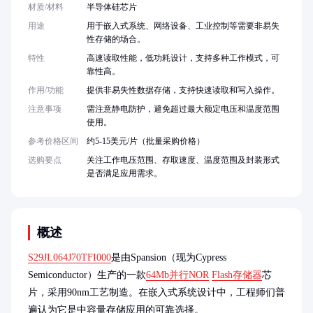
材质/材料
半导体硅芯片
用途
用于嵌入式系统、网络设备、工业控制等需要非易失
性存储的场合。
特性
高速读取性能，低功耗设计，支持多种工作模式，可
靠性高。
作用/功能
提供非易失性数据存储，支持快速读取和写入操作。
注意事项
需注意静电防护，避免超过最大额定电压和温度范围
使用。
参考价格区间
约5-15美元/片（批量采购价格）
选购要点
关注工作电压范围、存取速度、温度范围及封装形式
是否满足应用需求。
概述
S29JL064J70TFI000
是由Spansion（现为Cypress 
Semiconductor）生产的一款
64Mb并行NOR
Flash存储器
芯
片，采用90nm工艺制造。在嵌入式系统设计中，工程师们普
遍认为它是中容量存储应用的可靠选择。
