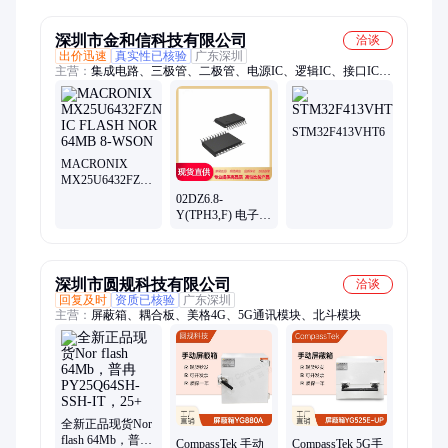
FLASH存储模块
FLASH存储模块
Winbond芯片 批次
MICRON 电源芯
25+
片 批次25+
深圳市金和信科技有限公司
洽谈
出价迅速
真实性已核验
广东深圳
主营：
集成电路、三极管、二极管、电源IC、逻辑IC、接口IC、
电容电阻、CPU、GPU、开关、继电器
STM32F413VHT6
MACRONIX
MX25U6432FZNI02
IC FLASH NOR
02DZ6.8-
64MB 8-WSON
Y(TPH3,F) 电子元
器件 TOSHIBA 批
次21+
深圳市圆规科技有限公司
洽谈
回复及时
资质已核验
广东深圳
主营：
屏蔽箱、耦合板、美格4G、5G通讯模块、北斗模块
全新正品现货Nor
flash 64Mb，普冉
CompassTek 手动
CompassTek 5G手