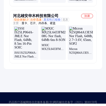
NOR闪存 64Mb
MCU CortexM4
3V 90ns Parallel
32bit 512KB
NOR闪存
河北雄安华木科技有限公司
洽谈
综合体验L0
出价迅速
真实性已核验
北京
主营：
显卡、芯片、内存条、硬盘
MXIC
MX25L6433FM2I-
Micron
ISSI IS25LP064A-
08G Nor flash,
N25Q064A13ESED0F
JMLE Nor Flash,
64Mb 6ns 8-SON
Nor Flash, 64Mb,
64Mb, 8.5ns 16-
2.7~3.6V, 65nm,
Pin SOIC
SOP2
药品医疗器械网络信息服务备案(京)网药械信息备字（2021）第00159号