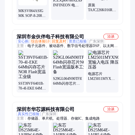
ICE5QR4780AZXKLA1
INFINEON 电源
原装
管理IC-AC DC转
TAJC226K016RNJ
MKSV064ASIG
换器
贴片钽电容 6032C
MK SOP-8-208mil
16V 22UF ±10%
NOR FLASH
进口
64Mb 工业宽温 数
据保持力20年
深圳市金伙伴电子科技有限公司
洽谈
安心购
综合体验L0
回复及时
资质已核验
广东深圳
主营：
电子元器件、被动器件、数字信号处理器DSP、以太网控
制器、可编程逻辑器件、单片机、嵌入式芯片、场效应管、晶闸
管可控硅、触摸芯片、电源模块、PGA配置用存储、AC-DC控
制器、IGBT管、逻辑IC、位置传感器、以太网收发器、温度传
感器、线性稳压器、单片机MCU、光电耦合器、闪存芯片、存
储IC、LED驱动控制IC、存储芯片
电源芯片
S29GL064N90TFI070
LM25011MYXNOPB
SST39VF6401B-
64Mb闪存芯片
宽输入电压 降压
70-4I-EKE 64Mb
NOR Flash宽温版
稳压器
闪存芯片NOR
本工业设备
Flash宽温工业级
深圳市华芯源科技有限公司
洽谈
真实性已核验
广东深圳
主营：
存储器、单片机、处理器、存储IC、集成电路