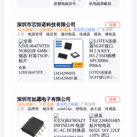
PY25Q64SH-
射频电磁信号屏
机电磁屏蔽箱
SSH-IT，25+
蔽箱 WIFI6平板电
WIFI6 蓝牙路由器
脑暗室 YG880A
YG525E-UP
深圳市芯恒诺科技有限公司
洽谈
综合体验L0
回复及时
出价迅速
真实性已核验
广东深圳
主营：
电源管理、稳压管、微控制器、传感器、模块、继电器、
集成电路、稳压器、电容、控制器、连接器、储存IC、MOS
管、模数转换芯片ADC、逻辑器件
全新
S29JL064J70TFI000
LOTES连接器
LM3429MHX
NOR闪存 64Mb
NGFF接口M.2 A
LM3429MH 驱动
存储器 封装
KEY H3.2 SSD插
控制器芯片 封装
TSOP-48贴片
槽 APCI0084-
TSSOP14 全新
P006A
深圳市如愿电子有限公司
洽谈
综合体验L1
出价迅速
真实性已核验
广东深圳
主营：
晶闸管、稳压管、ixdn614pi、锂电池、放大器、传感器、
存储容、逆变器、稳压器、位芯片、电池板、控制器、整流管、
碳化硅、警报器、充电器、保险丝、钽电容、电源板、收发器、
处理器、接触器、贴片mos、整流器、存储器