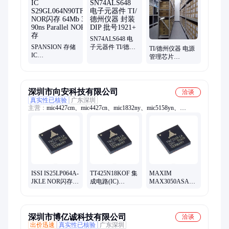
SN74ALS648 电
SPANSION 存储
子元器件 TI/德州
TI/德州仪器 电源
IC
仪器 封装DIP 批
管理芯片
S29GL064N90TFI030
号1921+
TPS61045DRBR
NOR闪存 64Mb
开关稳压器 28-V
3V 90ns Parallel
85% Eff Boost
NOR闪存
Converter
深圳市向安科技有限公司
洽谈
真实性已核验
广东深圳
主营：
mic4427cm、mic4427cn、mic1832ny、mic5158yn、
mic5158ym、mic2185ym、mic4429ct、mic4425ym、mic4425yn、
mic4429cn、mic4429cm、mic4428cn、mic4428cm、mic4421zm、
mic4424zn、mic2196ym、mic708rmy、mic4426zn、mic4426zm、
mic9130ym、mic1832my、mic3203ym、mic4575wt、mic4575yt、
mic4575yu
ISSI IS25LP064A-
TT425N18KOF 集
MAXIM
JKLE NOR闪存
成电路(IC)
MAX3050ASA+
64Mb
INFINEON/英飞
CAN 接口集成电
QPI/QPI/QSPI, 8-
凌 封装IGBT 批次
路 80V Fault-
pin WSON
22+
Protected, 2Mbps,
5X6MM, RoHS
Low Supply
深圳市博亿诚科技有限公司
洽谈
Current CAN
出价迅速
真实性已核验
广东深圳