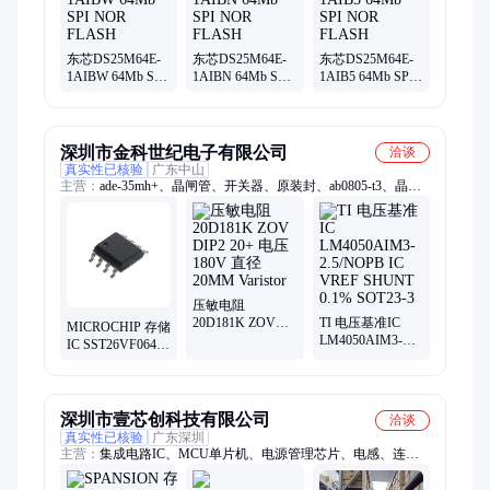
东芯DS25M64E-
东芯DS25M64E-
东芯DS25M64E-
1AIBW 64Mb SPI
1AIBN 64Mb SPI
1AIB5 64Mb SPI
NOR FLASH
NOR FLASH
NOR FLASH
深圳市金科世纪电子有限公司
洽谈
真实性已核验
广东中山
主营：
ade-35mh+、晶闸管、开关器、原装封、ab0805-t3、晶振
器、aonr21307、aons62604、监视器、聚合物、ltm4643ev、微控
制、加速计、放大器、定时器、传感器、nce8295ad、电子管、
fdc021n30、ltm4612ev、lmh0024ma、电脑板、ltm8027iv、
mpr121qr2、max489epd
压敏电阻
20D181K ZOV
TI 电压基准IC
MICROCHIP 存储
DIP2 20+ 电压
LM4050AIM3-
IC SST26VF064B-
180V 直径20MM
2.5/NOPB IC
104I/SM NOR闪
Varistor
VREF SHUNT
存 64Mb 2.7-3.6V
0.1% SOT23-3
SQI Flash Memory
深圳市壹芯创科技有限公司
洽谈
真实性已核验
广东深圳
主营：
集成电路IC、MCU单片机、电源管理芯片、电感、连接
器