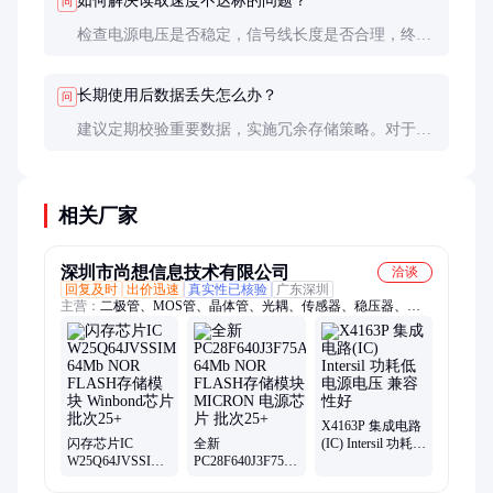
如何解决读取速度不达标的问题？
问
检查电源电压是否稳定，信号线长度是否合理，终端
匹配是否正确。使用示波器观察时序波形，确保满足
芯片规格书要求。
长期使用后数据丢失怎么办？
问
建议定期校验重要数据，实施冗余存储策略。对于关
键应用，可考虑使用带ECC功能的高端型号或采用
RAID-like方案。
相关厂家
深圳市尚想信息技术有限公司
洽谈
回复及时
出价迅速
真实性已核验
广东深圳
主营：
二极管、MOS管、晶体管、光耦、传感器、稳压器、电
源芯片、转换器、驱动器、放大器、存储芯片、逻辑IC、除湿
器、缓冲器、控制器、收发器、比较器、以太网 IC、衰减器、
连接器、电容器、烧录器、触发器、场效应管MOSFET、双极晶
体管
X4163P 集成电路
闪存芯片IC
全新
(IC) Intersil 功耗低
W25Q64JVSSIM
PC28F640J3F75A
电源电压 兼容性
64Mb NOR
64Mb NOR
好