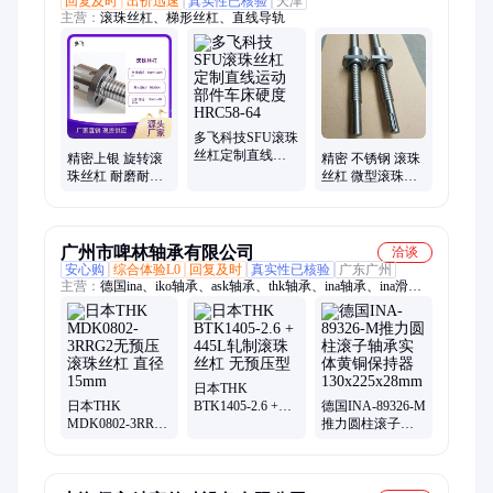
回复及时
出价迅速
真实性已核验
天津
主营：
滚珠丝杠、梯形丝杠、直线导轨
多飞科技SFU滚珠
丝杠定制直线运
精密上银 旋转滚
精密 不锈钢 滚珠
动部件车床硬度
珠丝杠 耐磨耐腐
丝杠 微型滚珠丝
HRC58-64
蚀 按需定制 货期
杆厂家实力雄厚
短
广州市啤林轴承有限公司
洽谈
安心购
综合体验L0
回复及时
真实性已核验
广东广州
主营：
德国ina、iko轴承、ask轴承、thk轴承、ina轴承、ina滑
块、轴承座、球轴承、nmb轴承、支承轴承、滚子轴承、滚轮轴
承、滚针轴承、直线轴承、关节轴承、支撑轴承、轴承单元、带
座轴承、单向轴承、从动轴承、外球面轴承、不锈钢轴承、汽车
轮毂轴承、滚珠衬套轴承、精密板式导轨
日本THK
日本THK
BTK1405-2.6 +
德国INA-89326-M
MDK0802-3RRG2
445L轧制滚珠丝
推力圆柱滚子轴
无预压滚珠丝杠
杠 无预压型
承实体黄铜保持
直径15mm
器130x225x28mm