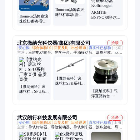
机、环型中空直流、真空步进电机、辐射步进电机
Thomson汤姆森滚
AKM11B-
珠丝杠驱动-滑轨
Thomson汤姆森滚
BNPNC-00科尔摩
导向直线运动模
珠丝杠驱动-导轨
根伺服电机伺服
组
导向直线模组
驱动器Kollmorgen
北京微纳光科仪器(集团)有限公司
洽谈
安心购
综合体验L0
回复及时
出价迅速
真实性已核验
北京
主营：
三维电动转台、光学平台、手动移动台、滚珠丝杠、kk模
组、电动滑台、手动滑台、精密隔振平台、气浮光学平台、真空
位移台、真空转台、电动平移台、电动旋转台、电动升降台、电
动角位台、电动组合台、手动平移台、电动位移台、二维移动
台、电动移动台、电动多维组合台、压电平移台、压电升降台、
【微纳光科】滚
压电旋转台、压电角位移台、直驱滑台
珠丝杠SFK系列，
【微纳光科】滚
厂家直供 品质保
【微纳光科】气
珠丝杠：SFU系列
证
浮直驱转台
厂家直供 品质直
WN07RA160H 厂
供
家直供 品质保证
武汉朗行科技发展有限公司
洽谈
安心购
综合体验L0
回复及时
出价迅速
真实性已核验
上海
主营：
导轨钳制器、导轨制动器、导轨刹车器、滚珠丝杠、导轨
锁、光轴钳制器、Z轴抱闸、圆轴制动器、光轴制动器、导轨夹
紧器、Z轴抱闸-光轴钳制器、液压导轨钳制器、气动夹持器、O