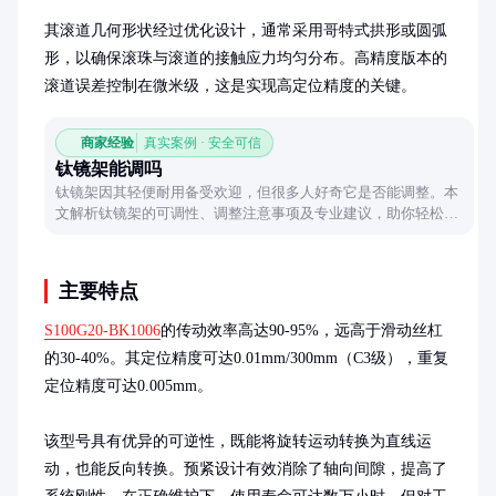
其滚道几何形状经过优化设计，通常采用哥特式拱形或圆弧
形，以确保滚珠与滚道的接触应力均匀分布。高精度版本的
滚道误差控制在微米级，这是实现高定位精度的关键。
商家经验
真实案例 · 安全可信
钛镜架能调吗
钛镜架因其轻便耐用备受欢迎，但很多人好奇它是否能调整。本
文解析钛镜架的可调性、调整注意事项及专业建议，助你轻松驾
驭这副高科技眼镜。
主要特点
S100G20-BK1006
的传动效率高达90-95%，远高于滑动丝杠
的30-40%。其定位精度可达0.01mm/300mm（C3级），重复
定位精度可达0.005mm。

该型号具有优异的可逆性，既能将旋转运动转换为直线运
动，也能反向转换。预紧设计有效消除了轴向间隙，提高了