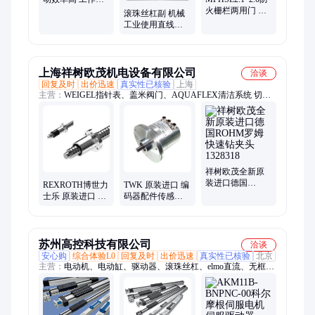
擦阻力小 灵敏度
火栅栏两用门 具
滚珠丝杠副 机械
高
有通风功能 放火
工业使用直线运
功能
动部件 使用安全
结构简单
上海祥树欧茂机电设备有限公司
洽谈
回复及时
出价迅速
真实性已核验
上海
主营：
WEIGEL指针表、盖米阀门、AQUAFLEX清洁系统 切割
系统、滚珠丝杠、AMADA工业焊机
祥树欧茂全新原
装进口德国
REXROTH博世力
TWK 原装进口 编
ROHM罗姆快速
士乐 原装进口 滚
码器配件传感器
钻夹头1328318
珠丝杠
备件GIM912x784
R030416570
苏州高控科技有限公司
洽谈
安心购
综合体验L0
回复及时
出价迅速
真实性已核验
北京
主营：
电动机、电动缸、驱动器、滚珠丝杠、elmo直流、无框电
机、力矩电机、一区防爆、主轴电机、音圈电机、低温电动、直
流伺服、无齿槽电机、行星减速机、机器人关节、防爆伺服电
机、低温伺服电机、效应伺服电机、辐射伺服电机、高速伺服电