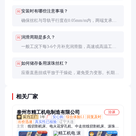
定位精度下降时，应考虑更换。定期测量背隙是判断
磨损程度的好方法。
安装时有哪些注意事项？
问
确保丝杠与导轨平行度在0.05mm/m内，两端支承需
同轴。避免强力敲击，安装后要做空载运行测试，检
查是否有异常振动或噪音。
润滑周期是多久？
问
一般工况下每3-6个月补充润滑脂，高速或高温工况
需缩短周期。使用专用润滑剂，不同品牌不可混用。
如何储存备用滚珠丝杠？
问
应垂直悬挂或平放于干燥处，避免受力变形。长期储
存前需涂抹防锈油，并定期检查防锈状况。
相关厂家
泰州市精工机电制造有限公司
洽谈
1年
厂
安心购
综合体验L1
回复及时
出价迅速
真实性已核验
辽宁大连
主营：
线切割机床、电火花穿孔机、中走丝线切割机床、滚珠丝
杠、快走丝线切割机床、电火花线切割机床、电火花机、滚珠花