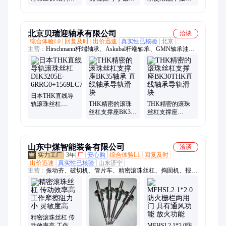
理 性能稳定 发货
性好 操作简单 现
提升设备 操作使
及时
货直供
用方便
北京贝瑞迎轴承有限公司
洽谈
综合体验L0
回复及时
出价迅速
真实性已核验
北京
主营：
Hirschmann杆端轴承、Askubal杆端轴承、GMN轴承油
封、THK滚珠丝杠、Durbal杆端轴承、SMW轴承、RBC轴承、
Myonic 轴承、NADELLA轴承、Alwayse 万向球、美国NHBB轴
承、THOMSON轴承、EWELLIX轴承、UNITEC轴承、SKF进口
轴承、NSK进口轴承、FAG进口轴承、UKF精密轴承、THK交
叉滚子轴承、TR外球面轴承、INA印刷机轴承、机床主轴轴承、
日本THK直线导
IKO滚针轴承、THK导轨滑块
轨滚珠丝杠
THK精密的滚珠
THK精密的滚珠
DIK3205E-
丝杠支撑座BK35
丝杠支撑座
6RRG0+1569LC7
轴承 直线轴承导
BK30THK直线轴
轨滑块
承导轨滑块
山东中煤智能装备有限公司
洽谈
3年
厂
安心购
综合体验L1
回复及时
出价迅速
真实性已核验
山东济宁
主营：
振动夯、破切机、管片车、精密滚珠丝杠、捣固机、报警
仪、风煤钻、风筒布、三用阀、减速机、电机车、除雪机、铁水
包、振动器、磨轨机、凿毛机、道口板、充气胎、行走轮、封孔
器、介质粉、测定仪、传感器、泥浆泵、岔机芯、校正仪
精密滚珠丝杠 传
动效率高 工作摩
MFHSL2.1*2.0防