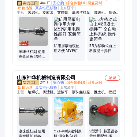
4年
厂
安心购
综合体验L0
回复及时
出价迅速
真实性已核验
山东济宁
主营：
装岩机、凝胶泵、支撑钢、滚珠丝杠副、减速机、卷扬
机、洒水车、渣土车、喷雾机、pdc钻头、集便器、割煤机、电
动机、调整器、扳道器、砂浆泵、刷靴机、锁轨器、装药器、喷
浆机、真空泵、千斤顶、电源箱、封包机、稳压器、破碎斗
矿用屏蔽电缆使
5.5方移动式自上
用方便 MYP矿用
料混凝土搅拌车
滚珠丝杠副 使用
电缆 性能好 安装
全自动上料系统
寿命延长 结构合
简单
操作更简单
理 性能稳定 发货
及时
山东神华机械制造有限公司
洽谈
2年
厂
安心购
综合体验L0
回复及时
出价迅速
真实性已核验
山东济宁
主营：
给煤机、扒渣机、运输车、滚珠丝杠副、推土机、挖掘
机、运输工具、支护装备、加厚钢板、潜孔钻机、凿岩台车、运
输设备、斜井人车、矿用四不像、底卸式矿车、矿山自卸车、固
定式矿车、侧卸式矿车、翻斗式矿车、矿用翻斗车、回转抓岩
机、柴油机铲运车、固定式矿用车、单体液压支柱、矿用风机电
源、固定车箱式矿车
滚珠丝杠副 使用
YZJ-400快速制浆
S型滑车 起重设备
寿命延长 结构合
机 混合均匀 稳定
示使用配件 搬运