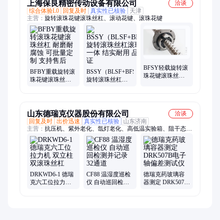
上海保良精密传动设备有限公司
洽谈
综合体验L0
回复及时
真实性已核验
天津
主营：
旋转滚珠花键滚珠丝杠、滚动花键、滚珠花键
BFSY轻载旋转滚
BFBY重载旋转滚
BSSY（BLSF+BFSY）
珠花键滚珠丝杠
珠花键滚珠丝杠
旋转滚珠丝杠滚
旋转丝杠螺母带
耐磨耐腐蚀 可批
珠花键一体 结实
轴
量定制 支持售后
耐用 品质保证
山东德瑞克仪器股份有限公司
洽谈
回复及时
出价迅速
真实性已核验
山东济南
主营：
抗压机、紫外老化、氙灯老化、高低温实验箱、阻干态、
纸板耐破、门尼粘度仪、硫化仪、紫外箱、低温回缩试验机、水
平垂直燃烧、热变形维卡、过滤效率、盐雾箱、电压击穿、电阻
率、透气检测仪、落锤冲击、透光率、管材耐压爆破、凯氏定氮
仪、测厚仪、电子拉力试验机、恒温恒湿试验箱、老化箱
DRKWD6-1 德瑞
CF88 温湿度巡检
德瑞克药玻璃容
克六工位拉力机
仪 自动巡回检测
器测定 DRK507B
双立柱双滚珠丝
并记录 32通道
电子轴偏差测试
杠
仪