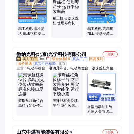
键副、镶钢导轨、线切割
精工机电 滚珠丝
杠 使用寿命长 运
行平稳 效率高
精工机电 结构灵
精工机电 高精度
活 滚珠丝杠 提供
加工 提供安装指
安装指导 高承载
导 滚珠丝杠 高新
力
技术企业
微纳光科(北京)光学科技有限公司
洽谈
3年
厂
综合体验L0
真实工厂
回复及时
出价迅速
真实性已核验
北京
主营：
电动平移台、电动升降台、电动角位台、滚珠丝杠角位
台、电动转台、光学平台、大理石平台、二维整体移动台、多轴
转台、电动组合台、压电平移台、真空位移台、直驱滑台、直驱
转台、气浮转台、光学镜架、电动滑台、光学镜片、手动位移
台、手动滑台、高精度组合台、手动倾斜台、精密手动旋转台、
隔振光学平台、气浮光学平台、电动多维组合台
滚珠丝杠角位台
滚珠丝杠角位移
高精度定位传动
平台 防尘效果良
微型电动缸系统
效率高 标准化接
好 可实现智能化
机器人关节 易于
口易连接
运行平稳少震
维护保养 光学设
备调整
山东中煤智能装备有限公司
洽谈