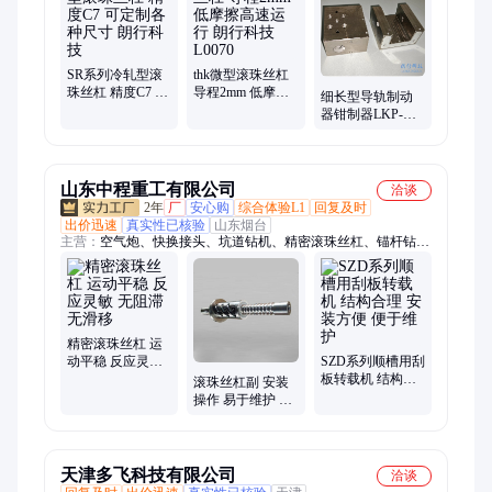
型密封圈夹爪气缸、密封圈气缸、桁架机械手抱闸、电动导轨钳
制器、微型导轨锁、密封圈夹爪、雄克O型圈机械手、O型圈装
配抓手、气缸夹爪、平行夹爪
SR系列冷轧型滚
thk微型滚珠丝杠
珠丝杠 精度C7 可
导程2mm 低摩擦
细长型导轨制动
定制各种尺寸 朗
高速运行 朗行科
器钳制器LKP-
行科技
技 L0070
4501-AS2-A 规格
齐全 朗行科技
山东中程重工有限公司
洽谈
2年
厂
安心购
综合体验L1
回复及时
出价迅速
真实性已核验
山东烟台
主营：
空气炮、快换接头、坑道钻机、精密滚珠丝杠、锚杆钻
机、皮带输送机、刮板输送机、气动单轨吊、氧气呼吸器、建筑
用喷浆机、蓄电池电机车
精密滚珠丝杠 运
动平稳 反应灵敏
SZD系列顺槽用刮
无阻滞 无滑移
板转载机 结构合
滚珠丝杠副 安装
理 安装方便 便于
操作 易于维护 金
维护
属材质 使用效果
好
天津多飞科技有限公司
洽谈