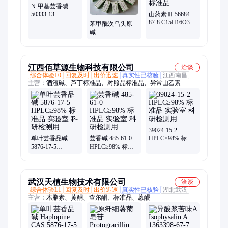
N-甲基芸香碱
50333-13-
山药素Ⅲ 56684-
6C15H15NO2对照
87-8 C15H16O3
苯甲酰次乌头原
品标准品
植物提取 对照品
碱
标准品
Benzoylhypaconine
63238-66-4
C31H43NO9
江西佰草源生物科技有限公司
洽谈
综合体验L0
回复及时
出价迅速
真实性已核验
江西南昌
主营：
酒渣碱、芦丁标准品、对照品标准品、异常山乙素
39024-15-2
单叶芸香品碱
芸香碱 485-61-0
HPLC≥98% 标准
5876-17-5
HPLC≥98% 标准
品 实验室 科研检
HPLC≥98% 标准
品 实验室 科研检
测用
品 实验室 科研检
测用
测用
武汉天植生物技术有限公司
洽谈
综合体验L1
回复及时
出价迅速
真实性已核验
湖北武汉
主营：
木脂素、黄酮、查尔酮、标准品、蒽醌