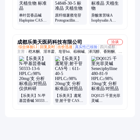
单叶芸香品碱
原纤细薯蓣皂苷
异酸浆苦味A
Haplopine CAS
Protogracillin
Isophysalin A
5876-17-5 天植生
54848-30-5 标准品
1363398-67-7 标准
物 标准品
天植生物
品 天植生物
成都乐美天医药科技有限公司
洽谈
综合体验L1
回复及时
出价迅速
真实性已核验
四川成都
主营：
桤木酮、淫羊藿、皂苷bii、棕榈碱、泽泻醇、香附酮、羟
苯基、半乳糖、山酮iii、甘草酚、侧柏酮、精氨酸、佛尔酮、维
生素、管花苷、虫草素、对照品、利卡灵、卵磷脂、大豆苷、姜
黄素、黄烷酮、半合成、苹果酸、三羟基
【乐美天】N-甲
【乐美天】鸢尾
DQ0125 千里光菲
基芸香碱 50333-
苷;射干苷 CAS
灵碱
13-6 HPLC≥98%
号：611-40-5
Seneciphylline 480-
20mg/支 分析标准
HPLC≥98% 20mg/
81-9 HPLC≥98%
品/对照品 仅供科
支 分析标准品/对
10mg/支 分析标准
研
照品
品/对照品