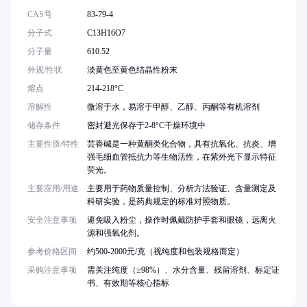
CAS号
83-79-4
分子式
C13H16O7
分子量
610.52
外观/性状
淡黄色至黄色结晶性粉末
熔点
214-218°C
溶解性
微溶于水，易溶于甲醇、乙醇、丙酮等有机溶剂
储存条件
密封避光保存于2-8°C干燥环境中
主要性质/特性
芸香碱是一种黄酮类化合物，具有抗氧化、抗炎、增
强毛细血管抵抗力等生物活性，在紫外光下显示特征
荧光。
主要应用/用途
主要用于药物质量控制、分析方法验证、含量测定及
科研实验，是药典规定的标准对照物质。
安全注意事项
避免吸入粉尘，操作时佩戴防护手套和眼镜，远离火
源和强氧化剂。
参考价格区间
约500-2000元/克（视纯度和包装规格而定）
采购注意事项
需关注纯度（≥98%）、水分含量、残留溶剂、标定证
书、有效期等核心指标