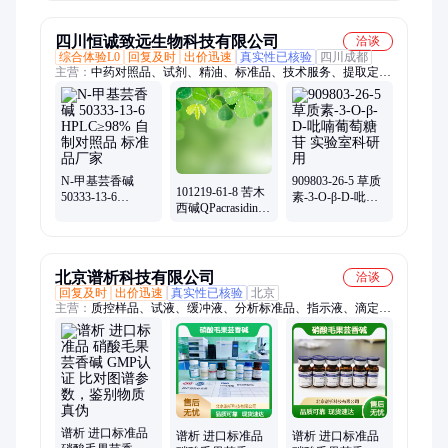
用 485-61-0 萃园
HPLC≥98% 高校
萃园生物
生物
实验用
四川恒诚致远生物科技有限公司
洽谈
综合体验L0
回复及时
出价迅速
真实性已核验
四川成都
主营：
中药对照品、试剂、精油、标准品、技术服务、提取定
制、化合物合成、分析检测、色谱柱、天然产物
N-甲基芸香碱
909803-26-5 草质
101219-61-8 苦木
50333-13-6
素-3-O-β-D-吡喃
西碱QPacrasidine
HPLC≥98% 自制
葡萄糖苷 实验室
Q HPLC/GC98%
对照品 标准品厂
科研用
家
北京谱析科技有限公司
洽谈
回复及时
出价迅速
真实性已核验
北京
主营：
质控样品、试液、缓冲液、分析标准品、指示液、滴定
液、标准溶液、标准物质、标准样品
谱析 进口标准品
谱析 进口标准品
谱析 进口标准品