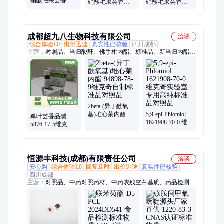
硝酸毛果芸香碱
硝酸毛果芸香碱
硝酸毛果芸香碱
GMP认证 比对图
定性定量 验证方
含量测定 成品抽
谱参数，鉴别物
法，把控综合性
检，判定产品合
质真伪
能
格
成都超九八生物科技有限公司
洽谈
综合体验L0
出价迅速
真实性已核验
四川成都
主营：
对照品、当归酸酐、佛手柑内酯、标准品、新当归内酯、
补骨脂甲素、补骨脂乙素、羟基芍药苷、阿魏酸松柏酯、水合氧
化前胡素、豆甾醇葡萄糖苷
2beta-(异丁酰氧
基)堆心菊内酯
5,9-epi-Phlomiol
单叶芸香品碱
94898-78-9维克奇
1621908-70-0 维克
5876-17-5维克奇
自制标准品对照
奇实验室专用高
自制标准品对照
品
纯标准品对照品
品仅用于科研使
用
恒源丰科技(成都)有限责任公司
洽谈
安心购
综合体验L0
回复及时
出价迅速
真实性已核验
四川成都
主营：
对照品、中药对照药材、中药农残空白基质、药品检测标
准品、药物杂质标准品、分析标准品、熔点标准品、仪器检测校
准品、金属离子标准溶液、滴定溶液、食品检测标准物质、有机
检测标准溶液、指示液、缓冲液、电导率溶液、PH标准溶液、
国家标准物质、比色液