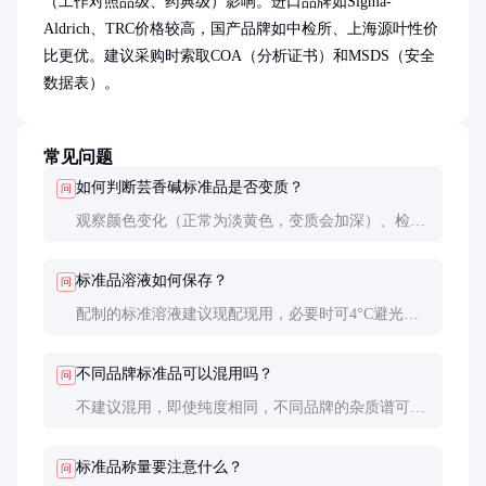
（工作对照品级、药典级）影响。进口品牌如Sigma-
Aldrich、TRC价格较高，国产品牌如中检所、上海源叶性价
比更优。建议采购时索取COA（分析证书）和MSDS（安全
数据表）。
常见问题
如何判断芸香碱标准品是否变质？
问
观察颜色变化（正常为淡黄色，变质会加深）、检查
溶解度（新鲜产品应完全溶解）、对比紫外吸收图
谱。出现异常应立即停用并联系供应商。
标准品溶液如何保存？
问
配制的标准溶液建议现配现用，必要时可4°C避光保
存1周。长期保存应分装后-20°C冷冻，但冻融次数不
宜超过3次。
不同品牌标准品可以混用吗？
问
不建议混用，即使纯度相同，不同品牌的杂质谱可能
不同，会导致分析结果偏差。方法转移时应进行比对
试验。
标准品称量要注意什么？
问