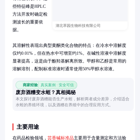
些特征峰是HPLC
方法开发时确定检
测波长的重要依
湖北萃园生物科技有限公司
据。

其溶解性表现出典型黄酮类化合物的特点：在冷水中溶解度
仅约0.01%，但在热水中可增至约1%。在碱性溶液中溶解度
显著提高，这是由于酚羟基解离所致。甲醇和乙醇是常用的
溶解溶剂，配制标准溶液时通常使用50%甲醇水溶液。
商家经验
真实案例 · 安全可信
废弃酒糟变水蛭？真相揭秘
本文探讨废弃酒糟能否生产水蛭，解析两者成分差异，介绍适合
水蛭的养殖环境，以及酒糟在养殖中的合理应用方式。
主要用途
在药品检验领域，
芸香碱标准品
主要用于含量测定和方法验