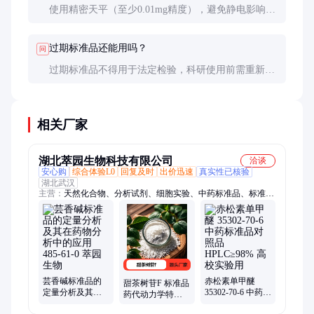
使用精密天平（至少0.01mg精度），避免静电影响，
称量环境湿度控制在60%以下。建议采用增量法称
量，减少转移损失。
过期标准品还能用吗？
问
过期标准品不得用于法定检验，科研使用前需重新标
定。关键项目建议使用在效期内的标准品，以确保数
据可靠性。
相关厂家
湖北萃园生物科技有限公司
洽谈
安心购
综合体验L0
回复及时
出价迅速
真实性已核验
湖北武汉
主营：
天然化合物、分析试剂、细胞实验、中药标准品、标准品
对照品、标准品、动物实验、中药提取物、单体化合物、科研实
验用
芸香碱标准品的
赤松素单甲醚
甜茶树苷F 标准品
定量分析及其在
35302-70-6 中药标
药代动力学特性
药物分析中的应
准品对照品
研究 1403937-43-8