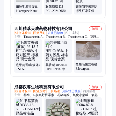
联苯菊酯-D5
磺胺间甲氧嘧啶
硝酸毛果芸香碱
PCL-2024DD541
源头厂家直供
Pilocarpine Nitrate
食品检测标准物
1220-83-3 CNAS
USP CAS148-72-1
质 500ml装
认证标准物质
药物杂质标准品
四川精萃天成药物科技有限公司
洽谈
综合体验L0
回复及时
资质已核验
四川成都
主营：
Theasinensin A、Theasinensin B、Theasinensin C、花冠木
碱、白头翁皂苷D、人参皂苷Ro、矢车菊素-3-半乳糖、竹节参皂
苷IVa、林生续断苷I、东当归内酯B、银杏内酯B、欧当归内酯
A、70987-96-1、金合欢素、黄芩苷甲酯、樱黄素、台湾泽兰内
酯、芫花素、蛇床子素、知母皂苷元、白头翁皂苷B4
盐酸毛果芸香碱
毛果芸香碱(液体)
芸香碱 485-61-0
Pilocarpine
92-13-7
HPLC≥95% 中药
Hydrochloride 54-
HPLC≥98% 中药
对照品 标准品 现
71-7 HPLC≥98%
对照品 标准品 现
货含票
20mg/支 中药对照
货含票
品 标准品 现货含
成都仪睿生物科技有限公司
洽谈
票 科研实验使用
综合体验L0
回复及时
出价迅速
真实性已核验
四川成都
主营：
棉酚、1-脱氧野尻霉素、花椒毒酚、氧化小檗碱、氧化石
蒜碱、4-去甲基鬼臼毒素、杨芽黄素、圣草酚、秦皮素、瑞香
素、五味子酚、甘草素、甘草苷、连翘苷