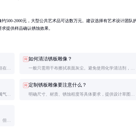
500-2000元，大型公共艺术品可达数万元。建议选择有艺术设计团队
要求提供样品确认锈蚀效果。
如何清洁锈板雕像？
问
但在极
一般只需用干布擦拭表面灰尘。避免使用化学清洁剂，以
想外
免破坏锈蚀层。户外雕像可每年检查一次锈层状况。
定制锈板雕像要注意什么？
问
属气味
明确尺寸、材质、锈蚀程度等具体要求，提供设计草图或
参考图片。复杂的艺术造型可能需要3D模型辅助设计。
。但随
术魅力