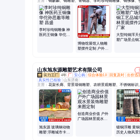
主营：
铜麒麟、铜雕塑、青铜器、李时珍纯铜雕像、铜佛像、
塑、动物铜雕、人物雕塑、铜雕佛像、雕塑定制、动物雕塑、
塑、铜鹿拉车、城市铜雕、人物铜雕、户外摆件、仿古故宫缸
工艺品、铜狮子雕塑、民俗民风铜雕
李时珍纯铜雕像 神
医药王铜像 华佗孙
大型纯铜浑天
思邈等雕塑 昌盛
塑广场景点铜
博物馆展馆人物雕
品城市园林景
塑摆件定制 户外铸
件定制厂家
铜仿真小品人物雕
像
山东旭东源雕塑艺术有限公司
4年
厂
安心购
综合体验L0
回复及时
出价迅
真实性已核验
山东济南
主营：
花架长廊、背景墙铜雕塑、农耕景观雕塑、不锈钢标识
钢雕塑、不锈钢景观雕塑、不锈钢廊架雕塑、仿铜人物雕塑、
物雕塑、大型户外游乐设施
创造商业价值 户外
广场园林景观水景
装饰雕塑 来图定制
旭东源 玻璃钢动物
锻铜浮雕 黄
雕塑 浮雕城市卡通
历史人物风景
动物 景观雕像 厂家
外铜雕壁画长