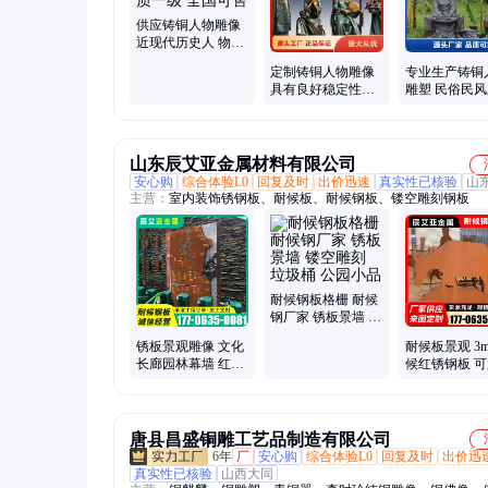
供应铸铜人物雕像
近现代历史人 物全
身像 品质一级 全国
定制铸铜人物雕像
专业生产铸铜
可售
具有良好稳定性安
雕塑 民俗民
全性 温室流畅自然
仿 铜小吃街
细腻光滑
件
山东辰艾亚金属材料有限公司
安心购
综合体验L0
回复及时
出价迅速
真实性已核验
山
主营：
室内装饰锈钢板、耐候板、耐候钢板、镂空雕刻钢板
耐候钢板格栅 耐候
钢厂家 锈板景墙 镂
空雕刻 垃圾桶 公园
锈板景观雕像 文化
耐候板景观 3
小品
长廊园林幕墙 红锈
候红锈钢板 
装饰外墙 雕塑造型
定制 景观用钢
加工
唐县昌盛铜雕工艺品制造有限公司
6年
厂
安心购
综合体验L0
回复及时
出价迅
真实性已核验
山西大同