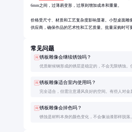
6mm之间，过薄易变形，过厚则增加成本和重量。

价格受尺寸、材质和工艺复杂度影响显著。小型桌面雕像约
供应商，确保作品的艺术性和工艺质量。批量采购时可
常见问题
锈板雕像会继续锈蚀吗？
问
优质耐候钢形成的锈层是稳定的，不会无限锈蚀。
端潮湿或污染环境中，可能需要定期维护以保持理
锈板雕像适合室内使用吗？
问
观。
完全适合，但需注意通风良好的空间。有些人对金
敏感，可选择经过特殊处理的室内专用产品。
锈板雕像会掉色吗？
问
锈蚀是材料本身的颜色变化，不会像油漆那样脱落
着时间推移，锈色会自然加深或变化，这也是其艺