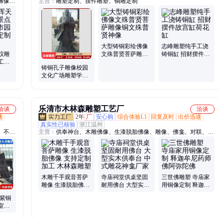
佛像雕
主营：
雕塑定制、摆件雕塑、铜雕定制
景观雕
、雕塑
大型铸铜彩绘佛像
志峰雕塑纯手工浇
仪雕
文殊普贤菩萨雕像
铸铜缸 招财摆件故
工艺
铜文殊普贤神像
宫缸荷花缸
铸铜孔子雕像校园
观摆
文化广场雕塑学校
名人肖像人物雕像
乐清市木林森雕塑工艺厂
洽谈
洽谈
速
2年
厂
安心购
综合体验L1
回复及时
出价迅速
真实性已核验
浙江温州
、不锈
主营：
供奉神台、木雕佛像、生漆脱胎佛像、雕像、佛龛、对联、牌
铸铜人
匾、三宝佛、观音菩萨、药师佛、释迦牟尼佛、神龛、佛台、供桌、
元宝桌、千佛、雕塑、十八罗汉、香樟木佛像、大型佛像、小型佛
像、木质佛像、东方三圣、三宝佛佛像、三宝佛铜像
木雕千手观音菩萨
寺庙祠堂供桌坚固
三世佛雕塑 寺庙家
雕像 生漆脱胎佛像
耐用佛台 大型实木
用铜像定制 释迦牟
支持定制加工 木林
供奉台 中式雕花神
尼药师佛阿弥陀佛
铜紫铜
森雕塑
龛厂家
室内
廊背