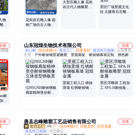
大型石雕人像 花岗
岩古代人物雕塑 历
景区广场景观文化
史人物像
柱 古建青石石雕龙
柱 仿古盘龙柱
人物
花岗岩石雕人像 园
风雕像
林广场仿古人物雕
商场摆
塑 孔子像摆件
山东冠煌生物技术有限公司
洽谈
洽谈
东聊城
安心购
综合体验L0
真实工厂
回复及时
真实性已核验
山东青岛
主营：
户外耐候钢景观雕塑、景观廊架、耐候钢幕墙定制、锈色耐候
钢花池、公园户外锈板花箱、耐候钢屏风定制、耐候钢景墙定制
景观工程入口 锈蚀
景区浮雕墙 工程加
Q295GNH耐候钢板
景墙 红锈耐候钢板
工 SPA-H耐候板雕
廊架精神堡垒耐候
幕墙 冠煌金属
塑 冠煌金属
mm耐
钢雕像 立体造型锈
可加工
板景观
板
唐县志峰雕塑工艺品销售有限公司
洽谈
洽谈
速
4年
厂
综合体验L0
回复及时
出价迅速
真实性已核验
河北唐山