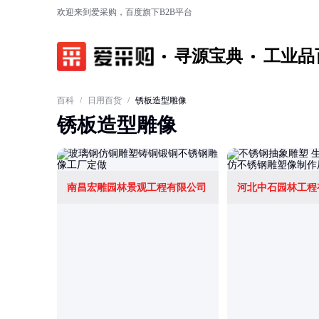
欢迎来到爱采购，百度旗下B2B平台
寻源宝典
工业品
百科
/
日用百货
/
锈板造型雕像
锈板造型雕像
南昌宏雕园林景观工程有限公司
河北中石园林工程