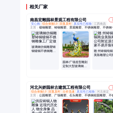
的一部分。
相关厂家
南昌宏雕园林景观工程有限公司
安心购
综合体验L0
回复及时
真实性已核验
江西南昌
主营：
锻铜雕塑、铸铜雕塑、景观雕塑、不锈钢雕塑、不锈钢
塑、文化墙雕塑、玻璃钢雕塑、景观装饰品、景观公园装饰、
物雕塑、卡通雕塑定制、抽象园林摆件、商场美陈摆件、户外
件、锻铜浮雕壁画、铸造人物雕塑、公园景观小品、定制园林
园林玩偶摆件、户外动物摆件、商场装饰摆件
玻璃钢仿铜雕塑铸
铜锻铜不锈钢雕像
赣 州铸铜纯
工厂定做
美陈雕塑公司
源头厂家不易
园林/广场造型雕刻
褪色
定制大型玻璃钢雕
塑工厂供应 纹饰流
畅自然
河北兴娇园林古建筑工程有限公司
综合体验L0
回复及时
出价迅速
真实性已核验
河北保定
主营：
公园雕塑、广场雕塑、石头雕塑、不锈钢校园雕塑、不
市雕塑、不锈钢动物雕塑、不锈钢小区雕塑、不锈钢抽象雕塑
雕刻、抽象人物雕塑、铸铜雕塑