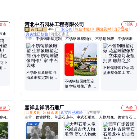
河北中石园林工程有限公司
洽谈
洽谈
4年
厂
安心购
综合体验L0
回复及时
出价迅速
卡通雕
真实性已核验
河北石家庄
主营：
不锈钢雕塑定制、不锈钢雕塑制作、不锈钢雕塑、不锈钢雕塑
人物动
定做、不锈钢雕塑订做、不锈钢抽象雕塑、不锈钢景观雕塑、不锈钢
广场摆
动物雕塑、不锈钢人物雕塑、不锈钢组合雕塑、不锈钢广场雕塑、不
景观、
锈钢公园雕塑、不锈钢景区雕塑、不锈钢酒店雕塑、不锈钢城市雕
塑、不锈钢商场雕塑、不锈钢园林雕塑、大型不锈钢雕塑、不锈钢卡
铜商业
通雕塑、不锈钢小区雕塑、不锈钢校园雕塑、不锈钢学校雕塑、制作
附近
不锈钢雕塑订做 花
不锈钢雕塑、不锈钢造型雕塑、不锈钢水滴雕塑
开裂
不锈钢抽象雕塑 生
盆雕塑像加工 立体
抽象雕塑定制 仿不
路灯花瓶批发 雕刻
不锈钢校园雕塑定
锈钢雕塑像制作厂
之乡
做 学校雕像厂家 校
家 中石园林
园雕塑定制厂价 雕
刻之乡
嘉祥县祥明石雕厂
洽谈
洽谈
回复及时
出价迅速
真实性已核验
山东济宁
锈钢城
主营：
仿古牌楼、单层石凉亭、中式石雕画、人物雕像、仿古青石
、手工
板、桥梁石护栏、石雕文化柱、门口麒麟摆件、文化雕塑摆件、园林
景观雕塑、石雕孔子像摆件