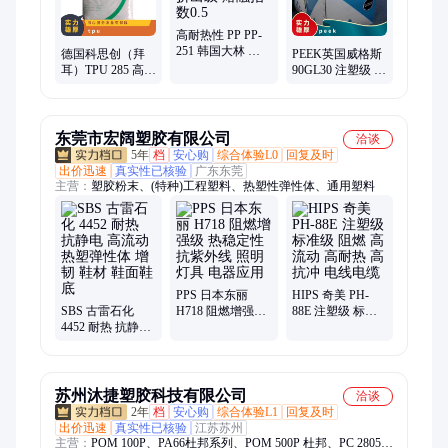
高耐热性 PP PP-
251 韩国大林 高
德国科思创（拜
PEEK英国威格斯
冲击强度 挤出级
耳）TPU 285 高清
90GL30 注塑级 挤
熔融指数0.5
晰度 高冲击 高韧
出 加纤30% 聚醚
性 运动鞋底应用
醚酮
东莞市宏阔塑胶有限公司
洽谈
5年
档
安心购
综合体验L0
回复及时
出价迅速
真实性已核验
广东东莞
主营：
塑胶粉末、(特种)工程塑料、热塑性弹性体、通用塑料
PPS 日本东丽
HIPS 奇美 PH-
SBS 古雷石化
H718 阻燃增强级
88E 注塑级 标准
4452 耐热 抗静电
热稳定性 抗紫外
级 阻燃 高流动 高
高流动 热塑弹性
线 照明灯具 电器
耐热 高抗冲 电线
体 增韧 鞋材 鞋面
应用
电缆
鞋底
苏州沐捷塑胶科技有限公司
洽谈
2年
档
安心购
综合体验L1
回复及时
出价迅速
真实性已核验
江苏苏州
主营：
POM 100P、PA66杜邦系列、POM 500P 杜邦、PC 2805科