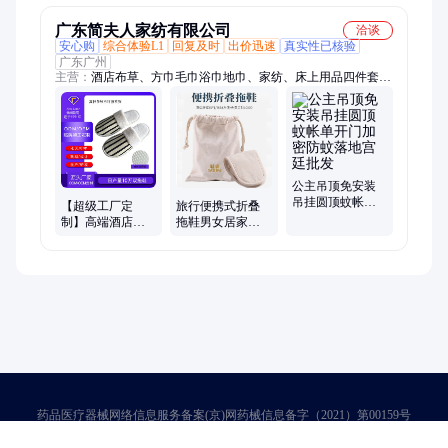
制
广东简夫人家纺有限公司
洽谈
安心购
综合体验L1
回复及时
出价迅速
真实性已核验
广东广州
主营：
酒店布草、方巾毛巾浴巾地巾、家纺、床上用品四件套、
毛毯、酒店用品、床尾巾、酒店床上用品四件套、医院床上用品
三件套、学校宿舍床上用品三件套、被芯
公主吊顶免安装
吊挂圆顶蚊帐单
【超级工厂定
旅行便携式折叠
开门加密防蚊落
制】高端酒店一
拖鞋男女居家包
地宫廷批发
次性拖鞋加厚轻
头棉花填充棕榈
奢鞋底宾馆民宿
鞋底软拖鞋可机
家
洗
药品医疗器械网络信息服务备案(京)网药械信息备字（2021）第00159号
京ICP证030173号
京公网安备11000002000001号