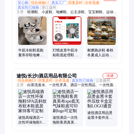
安心购
综合体验L1
真实工厂
回复及时
出价迅速
真实性已核验
浙江温州
主营：
轻潮鞋、小皮鞋、地摊鞋、公主凉鞋、宝宝棉鞋、运动休
闲鞋、彩色老爹鞋、男士休闲鞋、断码休闲鞋、休闲运动鞋、低
帮休闲鞋、真皮老爹鞋、厚底老爹鞋、男童运动鞋、户外运动单
鞋、学生拼色板鞋、杂款女童凉鞋、低帮系带鞋子、男士休闲凉
拖鞋、尾货库存鞋、尾货处理鞋、断码尾货鞋
牛筋冷粘鞋底跑
打蜡皮质牛筋冷
耐磨跑步鞋 春秋
量库存鞋地摊货
粘鞋底处理鞋 纯
冬夏成人运动鞋
源一手货源创业
色车缝线PU牛皮
牛皮打蜡冷粘鞋
开店夜市
鞋垫231型号通用
垫鞋 库存新款男
款
女鞋
途悦(长沙)酒店用品有限公司
洽谈
综合体验L0
回复及时
出价迅速
真实性已核验
江苏扬州
主营：
白茶洗发水、一次性牙具、酒店一次性用品、一次性面
巾、一次性浴巾、浴巾、一次性牙具套件、一次性洗发水、茶
包、礼盒茶
途悦酒店用品烫
途悦高端酒店一
途悦酒店一次性
金黑卡套件压纹
次性环保拖鞋SPA
拖鞋客房真美布
卡盒定制LOGO通
店斜纹布软木鞋
xpe底无气味鞋底
货
底居家待客可定
可印刷logo可定制