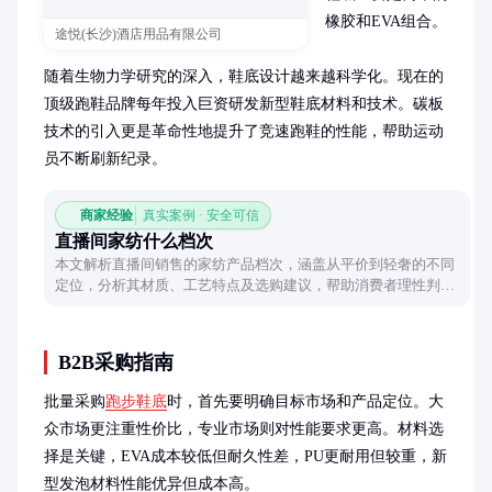
橡胶和EVA组合。

途悦(长沙)酒店用品有限公司
随着生物力学研究的深入，鞋底设计越来越科学化。现在的
顶级跑鞋品牌每年投入巨资研发新型鞋底材料和技术。碳板
技术的引入更是革命性地提升了竞速跑鞋的性能，帮助运动
员不断刷新纪录。
商家经验
真实案例 · 安全可信
直播间家纺什么档次
本文解析直播间销售的家纺产品档次，涵盖从平价到轻奢的不同
定位，分析其材质、工艺特点及选购建议，帮助消费者理性判断
直播间家纺的性价比。
B2B采购指南
批量采购
跑步鞋底
时，首先要明确目标市场和产品定位。大
众市场更注重性价比，专业市场则对性能要求更高。材料选
择是关键，EVA成本较低但耐久性差，PU更耐用但较重，新
型发泡材料性能优异但成本高。
