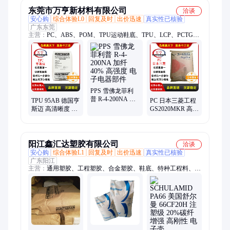
东莞市万亨新材料有限公司
洽谈
安心购
综合体验L0
回复及时
出价迅速
真实性已核验
广东东莞
主营：
PC、ABS、POM、TPU运动鞋底、TPU、LCP、PCTG、
POE、PEI、TPE、EVA、PBT、PC/ABS、PA66、PMMA、杜邦
pom、杜邦pa66、美国杜邦、塑料颗粒、塑料原料
PPS 雪佛龙菲利
普 R-4-200NA 加
TPU 95AB 德国亨
PC 日本三菱工程
纤40% 高强度 电
斯迈 高清晰度 耐
GS2020MKR 高流
子电器部件
弯折 耐用 耐磨 聚
动 玻纤增强30%
酯基 运动鞋底
高强度高刚性
阳江鑫汇达塑胶有限公司
洽谈
安心购
综合体验L1
回复及时
出价迅速
真实性已核验
广东阳江
主营：
通用塑胶、工程塑胶、合金塑胶、鞋底、特种工程料、热
塑弹性塑胶