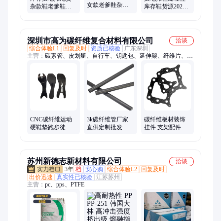
女款老爹鞋杂款
杂款鞋老爹鞋
库存鞋货源2025
运动尾货断码鞋
2025新款春夏秋
秋冬季新款男女
摆地摊鞋处理库
款运动鞋底跑步
运动鞋单鞋休闲
存鞋
鞋尾货
白搭
深圳市高为碳纤维复合材料有限公司
洽谈
综合体验L1
回复及时
资质已核验
广东深圳
主营：
碳素管、皮划艇、自行车、钥匙包、延伸架、纤维片、碳
纤板、手机壳、蜂窝芯、夹芯板、定位板、蜂窝板、冷凝管、匹
克球拍、植保机架、碳纤维棒、无人机架、施工材料、哑光碳
管、运动套装、固定支架、碳纤维管、乒乓球拍、包装用品、复
合材料
CNC碳纤维运动
3k碳纤维管厂家
碳纤维板材装饰
硬鞋垫跑步徒步
直供定制批发 平
挂件 支架配件碳
骑车防鞋底塌陷
纹亮光碳纤管 纯
纤航模组件CNC
厂家直供
碳管一件代发
机精雕定制规格
多种
苏州新德志新材料有限公司
洽谈
3年
档
安心购
综合体验L2
回复及时
出价迅速
真实性已核验
江苏苏州
主营：
pc、pps、PTFE