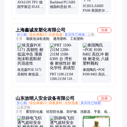
AVALON TPU 德
Bayblend PC/ABS
SCHULAMID
国亨斯迈 85AE 注
德国科思创 拜耳
PA66 美国舒尔曼
塑级 耐磨 耐弯 鞋
3154 注塑级 高抗
66CF20H 注塑级
底 鞋类应用
冲 抗磨损 元件部
20%碳纤增强 高
件
刚性 电子壳
上海鑫诚发塑化有限公司
洽谈
安心购
综合体验L0
出价迅速
真实性已核验
上海
主营：
薄膜泡沫鞋底鞋、通用塑料、工程塑料
埃克森POE 5171
泰国陶氏+POE
高韧性 耐低温冲
PBT 1100-211M
8100 8402 高抗冲
击 薄膜泡沫鞋底
1200-211M 1100-
耐候 耐老化 八碳
鞋材共混改性
630S 台 湾长 春
塑料颗粒
耐侯性好 耐化学
性 易成型
山东放哨人安全设备有限公司
洽谈
安心购
综合体验L0
回复及时
出价迅速
真实性已核验
山东济南
主营：
重型防化服、轻型防化服、防护服、洗眼器、手套、低温
服、隔热服、移动供气源、长管呼吸器、电动式长管呼吸器、自
吸式长管呼吸器、防毒面具、全面具、释放器、护目镜、C级防
护服、空气呼吸器、避火服、一次性防护服、消防服、充填泵、