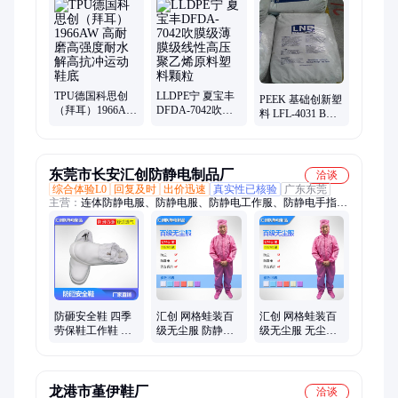
丙烯、聚甲醛、赛钢、尼龙66、PBT、ABS、HDPE、LCP、
PC、PPS、PMMA、PEEK、TPU、TPV、POE、EVA、PTFE、
PPSU、PET
TPU德国科思创
LLDPE宁 夏宝丰
PEEK 基础创新塑
（拜耳）1966AW
DFDA-7042吹膜
料 LFL-4031 BK
高耐磨高强度耐
级薄膜级线性高
耐高温热稳定电
水解高抗冲运动
压聚乙烯原料塑
子电器部件航空
鞋底
料颗粒
领域
东莞市长安汇创防静电制品厂
洽谈
综合体验L0
回复及时
出价迅速
真实性已核验
广东东莞
主营：
连体防静电服、防静电服、防静电工作服、防静电手指
套、防静电鞋、防静电无尘服、无尘净化服、手指套、乳胶手
套、防静电手套、无尘布、无尘纸、防静电工作鞋、防静电腕
带、防静电手腕带、防静电周转车、SMT上料架、SMT料盘盒、
硅胶滚轮、无尘硅胶滚轮
防砸安全鞋 四季
汇创 网格蛙装百
汇创 网格蛙装百
劳保鞋工作鞋 鞋
级无尘服 防静电
级无尘服 无尘车
底PU打底 材料弹
防尘车间服 洁净
间静电服 厂家批
性好
车间工作服
发
龙港市堇伊鞋厂
洽谈