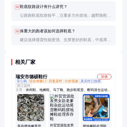
要更柔软的鞋底来提供缓震。
鞋底纹路设计有什么讲究？
问
公路跑鞋底纹路较平，注重多方向抓地；越野跑鞋底
纹路更深更aggressive，适合复杂地形。前掌和后跟的
纹路设计也有所不同，对应不同的着地方式。
体重大的跑者该如何选择鞋底？
问
建议选择缓震性能更强、支撑更好的鞋底，中底厚度
适当增加，材料选择更耐用的PU或高密度EVA。避免
选择过于轻薄的竞速型鞋底。
相关厂家
瑞安市德硕鞋行
洽谈
安心购
综合体验L2
回复及时
出价迅速
真实性已核验
浙江温州
主营：
休闲鞋、地摊鞋、马丁靴、跑步鞋尾货、断码清仓运动
鞋、处理鞋、库存鞋、尾货鞋、尾货库存鞋、库存处理鞋、尾货
处理鞋、老爹鞋、德训鞋、童鞋、断码鞋、断码尾货鞋、断码库
存鞋、断码处理鞋、拖鞋、凉鞋、单鞋、皮鞋
外贸货源批发男
库存摆地摊甩货
摆地摊鞋处理鞋