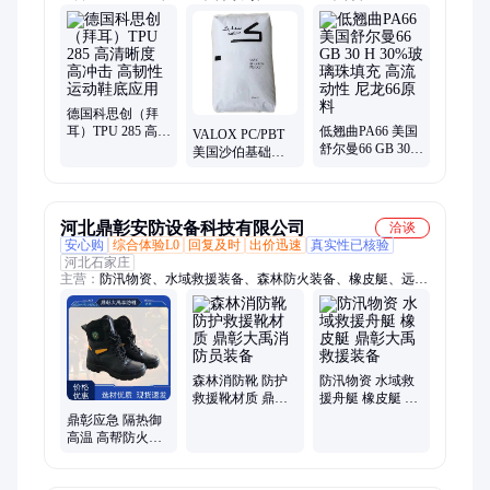
思创、PA66旭化成、沙比克pmmap20mh、Hips、PMMA、
PMMA 20HR、Tpu、Pa46、Pa66、Hdpe、Ldpe、Poe、Eva、
Lcp、Pbt、PP、Abs、Asa、Pctg、Para、PEEK
德国科思创（拜
耳）TPU 285 高清
低翘曲PA66 美国
VALOX PC/PBT
晰度 高冲击 高韧
舒尔曼66 GB 30 H
美国沙伯基础
性 运动鞋底应用
30%玻璃珠填充
4512 加纤GF10%
高流动性 尼龙66
阻燃 SABIC沙比
原料
克原料
河北鼎彰安防设备科技有限公司
洽谈
安心购
综合体验L0
回复及时
出价迅速
真实性已核验
河北石家庄
主营：
防汛物资、水域救援装备、森林防火装备、橡皮艇、远距
离救生抛投器、防汛挡水板、湿式水域救援服、干式水域救援
服、激流救生衣、水域救援头盔、水域救援靴、水域救援手套、
手持打桩机、液压动力站打桩机、防汛子堤、森林消防泵、生命
探测仪、抢险救援服、抢险救援靴、抢险救援头盔、抢险救援手
套、浮艇泵、背负式风力灭火机、油锯、割灌机
森林消防靴 防护
防汛物资 水域救
救援靴材质 鼎彰
援舟艇 橡皮艇 鼎
大禹消防员装备
彰大禹救援装备
鼎彰应急 隔热御
高温 高帮防火靴
加厚防滑鞋底