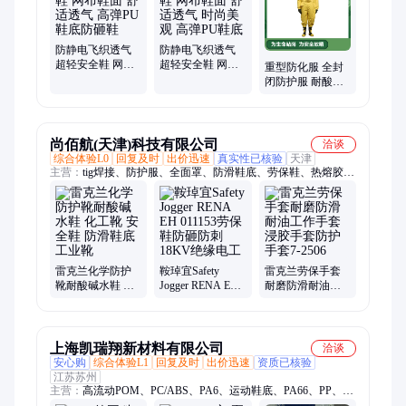
动力送风呼吸器、防爆充气箱、自动苏生器
防静电飞织透气
防静电飞织透气
超轻安全鞋 网布
超轻安全鞋 网布
重型防化服 全封
鞋面 舒适透气 高
鞋面 舒适透气 时
闭防护服 耐酸碱
弹PU鞋底防砸鞋
尚美观 高弹PU鞋
连体服 放哨人
底
FSR0202
尚佰航(天津)科技有限公司
洽谈
综合体验L0
回复及时
出价迅速
真实性已核验
天津
主营：
tig焊接、防护服、全面罩、防滑鞋底、劳保鞋、热熔胶、
供气管、反光膜、pvc涂层、安全帽、起蜡水、安全带、差压
表、擦拭布、雷克兰、吸污卷、万向钩、聚酰胺、类八线、电绝
缘、注塑pvc、插座镜、绝缘鞋、活性炭、速差器、pvc手套
雷克兰化学防护
鞍琸宜Safety
雷克兰劳保手套
靴耐酸碱水鞋 化
Jogger RENA EH
耐磨防滑耐油工
工靴 安全鞋 防滑
011153劳保鞋防
作手套浸胶手套
鞋底工业靴
砸防刺18KV绝缘
防护手套7-2506
电工
上海凯瑞翔新材料有限公司
洽谈
安心购
综合体验L1
回复及时
出价迅速
资质已核验
江苏苏州
主营：
高流动POM、PC/ABS、PA6、运动鞋底、PA66、PP、聚