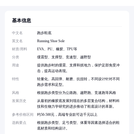
基本信息
中文名
跑步鞋底
英文名
Running Shoe Sole
材质/用料
EVA、PU、橡胶、TPU等
分类
缓震型、支撑型、竞速型、越野型
用途
提供跑步时的缓震、支撑和抓地力，保护足部免受冲
击，提高运动表现。
特性
轻量化、高回弹、耐磨、抗扭转，不同设计针对不同
跑步需求和足型。
风格
根据跑步类型分为公路跑、越野跑、竞速跑等风格
发展历史
从最初的橡胶底发展到现在的多层复合结构，材料科
技和生物力学研究的进步推动了鞋底设计的革新。
参考价格区间
约50-500元，高端专业款可达千元以上
选购要点
根据跑步类型、足弓类型、体重等因素选择适合的鞋
底材质和结构设计。