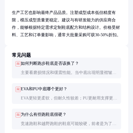
生产工艺也影响最终产品品质。注塑成型成本低但精度有
限，模压成型质量更稳定。建议与有研发能力的供应商合
作，能够根据特定需求定制鞋底配方和结构设计。价格受材
料、工艺和订单量影响，通常大批量采购可获30-50%折扣。
常见问题
如何判断跑步鞋底是否该换了？
问
主要看磨损情况和缓震性能。当中底出现明显褶皱、
失去弹性，或外底纹路磨损超过50%时，就该考虑更
换了。一般跑鞋寿命约800-1000公里。
EVA和PU中底哪个更好？
问
EVA更轻更柔软，但耐久性较差；PU更耐用支撑更
好，但较重。现在很多高端鞋底采用混合材料或新型
发泡材料，综合性能更优。
为什么有些跑鞋底很硬？
问
竞速跑鞋和越野跑鞋的鞋底可能较硬，前者是为了能
量传递效率，后者是为了稳定性。日常训练鞋通常需