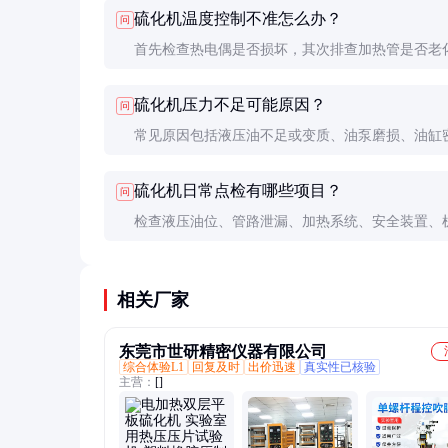
硫化机温度控制不准怎么办？
问
首先检查热电偶是否损坏，其次排查加热管是否老
PID参数需要定期校准，温度传感器建议每年更换
硫化机压力不足可能原因？
问
常见原因包括液压油不足或变质、油泵磨损、油缸
损坏、溢流阀故障等，需逐一排查。
硫化机日常点检有哪些项目？
问
检查液压油位、管路泄漏、加热系统、安全装置、
滑等，建议制定点检表每日记录。
相关厂家
东莞市世研精密仪器有限公司
综合体验L1
回复及时
出价迅速
真实性已核验
主营：
[]