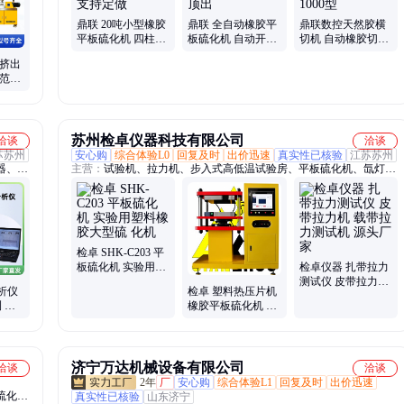
鼎联 20吨小型橡胶
鼎联 全自动橡胶平
鼎联数控天然胶横
平板硫化机 四柱热
板硫化机 自动开模
切机 自动橡胶切条
压机 支持定做
推出 顶出
机 切片机1000型
 挤出
用范围
苏州检卓仪器科技有限公司
洽谈
洽谈
苏苏州
安心购
综合体验L0
回复及时
出价迅速
真实性已核验
江苏苏州
器、硫
主营：
试验机、拉力机、步入式高低温试验房、平板硫化机、氙灯老
化试验箱、恒温恒湿试验箱、开炼机、密炼机、热压机
检卓 SHK-C203 平
板硫化机 实验用塑
检卓仪器 扎带拉力
料橡胶大型硫 化机
测试仪 皮带拉力机
析仪
检卓 塑料热压片机
载带拉力测试机 源
 自
橡胶平板硫化机 实
头厂家
毛刺
验室压合机
济宁万达机械设备有限公司
洽谈
洽谈
2年
厂
安心购
综合体验L1
回复及时
出价迅速
硫化
真实性已核验
山东济宁