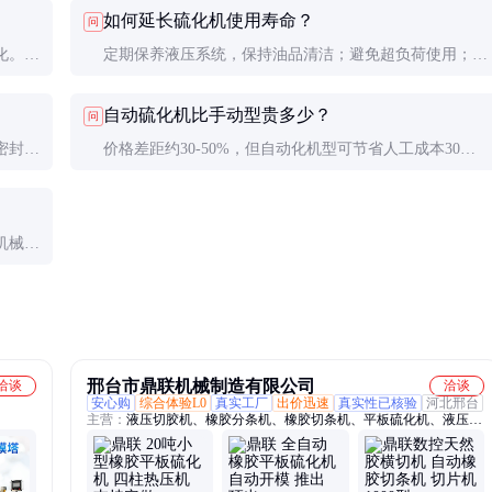
如何延长硫化机使用寿命？
问
化。
定期保养液压系统，保持油品清洁；避免超负荷使用；模
一次。
具安装要均匀受力；停机时做好防锈处理。
自动硫化机比手动型贵多少？
问
密封件
价格差距约30-50%，但自动化机型可节省人工成本30%
以上，长期来看更经济。
机械润
邢台市鼎联机械制造有限公司
洽谈
洽谈
安心购
综合体验L0
真实工厂
出价迅速
真实性已核验
河北邢台
主营：
液压切胶机、橡胶分条机、橡胶切条机、平板硫化机、液压铡
刀机、塑料粉碎机、液压打包机