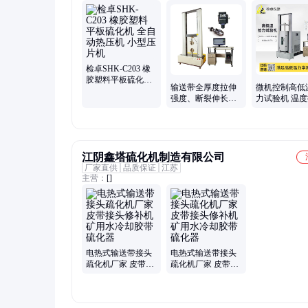
机、恒温恒湿箱
检卓SHK-C203 橡
胶塑料平板硫化机
输送带全厚度拉伸
微机控制高低
全自动热压机 小型
强度、断裂伸长率
力试验机 温
压片机
的测试试验机 万能
同步控制 材
材料拉力机
学性能分析
江阴鑫塔硫化机制造有限公司
厂家直供
品质保证
江苏
主营：
[]
电热式输送带接头
电热式输送带接头
疏化机厂家 皮带接
疏化机厂家 皮带接
头修补机矿用水冷
头修补机矿用水冷
却胶带硫化器
却胶带硫化器