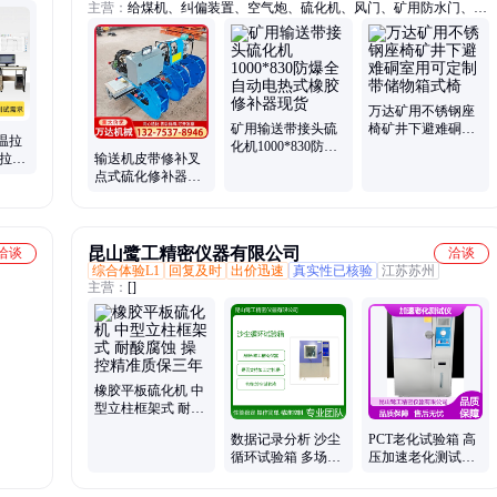
主营：
给煤机、纠偏装置、空气炮、硫化机、风门、矿用防水门、矿
用密闭门、无压风门、钉扣机、清扫器、凿岩机、洗靴机、防溢裙
板、气动锚杆钻机、皮带纠偏器、犁煤器、除铁器、避难硐室门、井
下电视、电机车、矿车轮对、风镐、注浆机、喷浆机、搅拌机
万达矿用不锈钢座
矿用输送带接头硫
椅矿井下避难硐室
温拉
化机1000*830防爆
用可定制带储物箱
度拉力
输送机皮带修补叉
全自动电热式橡胶
式椅
料热力
点式硫化修补器C
修补器现货
型大梁智能温控自
然冷却硫化机
昆山鹭工精密仪器有限公司
洽谈
洽谈
综合体验L1
回复及时
出价迅速
真实性已核验
江苏苏州
主营：
[]
橡胶平板硫化机 中
型立柱框架式 耐酸
腐蚀 操控精准质保
数据记录分析 沙尘
PCT老化试验箱 高
三年
循环试验箱 多场景
压加速老化测试仪
适用 快速温变循环
精准温控多重保护
测试
功能