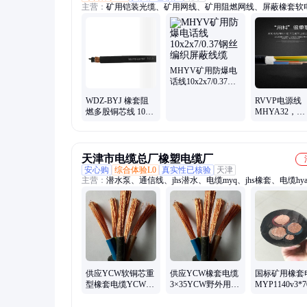
主营：
矿用铠装光缆、矿用网线、矿用阻燃网线、屏蔽橡套软
矿用信号电缆、矿用通信电缆、矿用阻燃通讯电缆、矿用阻燃
缆、计算机电缆、卷筒电缆、屏蔽电缆、潜水泵电缆、防水电
水井电缆、矿用监控电缆、铁路信号电缆、矿用高压橡套软电
用井下移动软电缆、矿用屏蔽软电缆、耐高温电缆、耐低温电
对数通信电缆、铠装通讯电缆、Rs485通讯电缆、矿用电话线
MHYV矿用防爆电
话线10x2x7/0.37钢
丝编织屏蔽线缆
WDZ-BYJ 橡套阻
RVVP电源线
燃多股铜芯线 10平
MHYA32，
方5芯电缆纤芯绞合
MHYAV煤矿
方式 对绞
信电缆 市话电
HYA
天津市电缆总厂橡塑电缆厂
安心购
综合体验L0
真实性已核验
天津
主营：
潜水泵、通信线、jhs潜水、电缆myq、jhs橡套、电缆hy
缆jhs、4芯电缆、电缆1*10、电缆1*16、电缆1*70、铜芯1*2
电缆、遥感电缆、潜水电缆、橡皮电缆、耐寒电缆、单芯铜芯
电缆、橡胶电缆、控制电缆、1*50国标、铠装通信、潜水电机、
电机线
供应YCW软铜芯重
供应YCW橡套电缆
国标矿用橡套
型橡套电缆YCW多
3×35YCW野外用电
MYP1140v3*7
股软铜丝橡套电缆
缆3×25现货
现货
现货