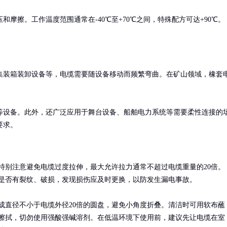
摩擦。工作温度范围通常在-40℃至+70℃之间，特殊配方可达+90℃。
集装箱装卸设备等，电缆需要随设备移动而频繁弯曲。在矿山领域，橡套
等设备。此外，还广泛应用于舞台设备、船舶电力系统等需要柔性连接的
要求。
特别注意避免电缆过度拉伸，最大允许拉力通常不超过电缆重量的20倍。
是否有裂纹、破损，发现损伤应及时更换，以防发生漏电事故。

成直径不小于电缆外径20倍的圆盘，避免小角度折叠。清洁时可用软布蘸
擦拭，切勿使用强酸强碱溶剂。在低温环境下使用前，建议先让电缆在室