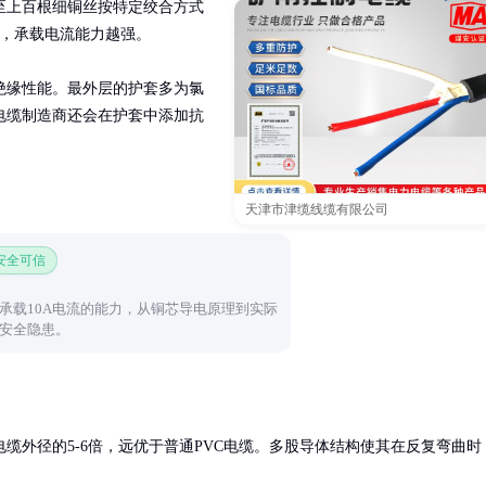
至上百根细铜丝按特定绞合方式
大，承载电流能力越强。

绝缘性能。最外层的护套多为氯
电缆制造商还会在护套中添加抗
天津市津缆线缆有限公司
 安全可信
承载10A电流的能力，从铜芯导电原理到实际
安全隐患。
缆外径的5-6倍，远优于普通PVC电缆。多股导体结构使其在反复弯曲时