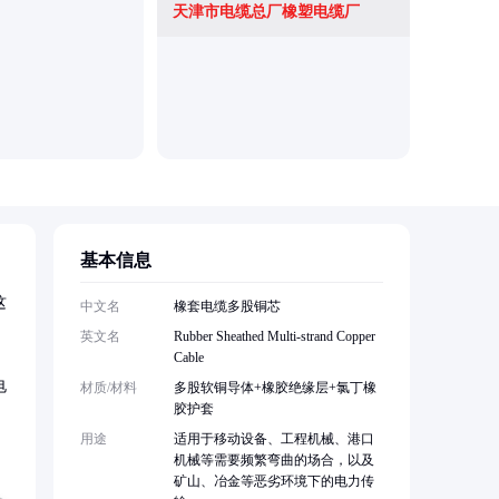
天津市电缆总厂橡塑电缆厂
基本信息
这
中文名
橡套电缆多股铜芯
英文名
Rubber Sheathed Multi-strand Copper
Cable
电
材质/材料
多股软铜导体+橡胶绝缘层+氯丁橡
胶护套
用途
适用于移动设备、工程机械、港口
机械等需要频繁弯曲的场合，以及
矿山、冶金等恶劣环境下的电力传