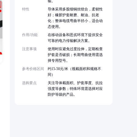
输。
特性
导体采用多股细铜丝绞合，柔韧性
好；橡胶护套耐磨、耐油、抗老
化；整体电缆弯曲半径小，适合动
态使用。
作用/功能
在移动设备和恶劣环境下提供安全
可靠的电力传输解决方案。
注意事项
使用时应避免过度拉伸，定期检查
护套是否破损；长期弯曲使用需选
择专用型号。
参考价格区间
约15-50元/米（视截面积和规格不
同）
选购要点
关注导体截面积、护套厚度、抗拉
强度等参数；特殊环境需选择对应
防护等级的产品。