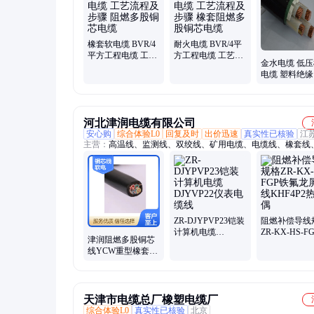
铜电线、电线护套线、空调电源线、高压架空裸线、铜软线、
缆、电力线缆、ZRYV、BVR
橡套软电缆 BVR/4
耐火电缆 BVR/4平
平方工程电缆 工艺
方工程电缆 工艺流
金水电缆 低
流程及步骤 阻燃多
程及步骤 橡套阻燃
电缆 塑料绝缘 
股铜芯电缆
多股铜芯电缆
芯-37芯 黑色 
河北津润电缆有限公司
安心购
综合体验L0
回复及时
出价迅速
真实性已核验
江
主营：
高温线、监测线、双绞线、矿用电缆、电缆线、橡套线
缆、铜芯线、HYA通信电缆、计算机电缆、铁路信号电缆、照
焊把线、复合线、电源线、屏蔽线、手柄线、视频线、软电线
线、广播线、玻璃棉、光伏线
ZR-DJYPVP23铠装
阻燃补偿导线
计算机电缆
ZR-KX-HS-F
津润阻燃多股铜芯
DJYVP22仪表电缆
氟龙屏蔽线
线YCW重型橡套软
线
KHF4P2热电
电缆YC 3*10+1
天津市电缆总厂橡塑电缆厂
综合体验L0
真实性已核验
北京