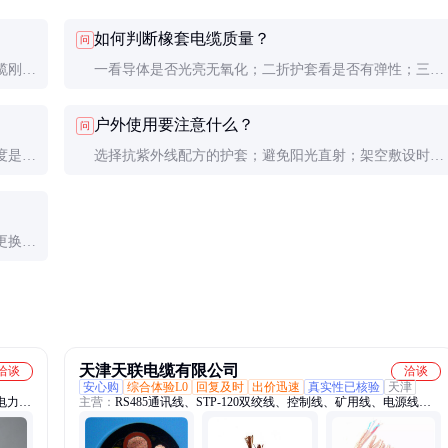
如何判断橡套电缆质量？
问
缆刚性
一看导体是否光亮无氧化；二折护套看是否有弹性；三测
动态性
绝缘电阻（应≥10MΩ）；四查认证标志是否齐全。
户外使用要注意什么？
问
度是否
选择抗紫外线配方的护套；避免阳光直射；架空敷设时要
必要时
采取防摇摆措施；接头处要做好防水处理。
更换整
再投入
天津天联电缆有限公司
洽谈
洽谈
安心购
综合体验L0
回复及时
出价迅速
真实性已核验
天津
电力电
主营：
RS485通讯线、STP-120双绞线、控制线、矿用线、电源线、
电缆、
电话线、屏蔽线、低烟无卤线、消防耐火线、视频线、信号线、
电线、
ASTP-120屏蔽、RS485-22铠装、阻燃电话线、音频线、广播线、监