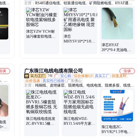
电缆、
主营：
RS485通信电缆、铠装通信电缆、矿用阻燃电缆、HYAT通信
控制电
电缆、话线
缆、深
缆、矿
缆、大
津芯YZW YCW耐
油污橡套软电缆紫
津芯
铜线多股铜芯
MHYSV10*2*1/0.8
津芯HYAT
矿用通讯电缆 聚乙
20*2*0.4 充油电话
烯绝缘钢 现货国标
用通
线 矿用通信电缆
缆
MHYAV 20X2X0.5
广东珠江电线电缆有限公司
洽谈
洽谈
7年
厂
安心购
综合体验L0
真实工厂
回复及时
a、电
出价迅速
真实性已核验
广东佛山
主营：
纯铜线、皮绝缘层、阻燃电线、电线电缆、阻燃多股、线缆多
5、国标
股、电缆多股、电线多股、多股铜芯、电力电缆、铠装电缆、工程电
、阻燃
缆、矿物质电缆、扁形电缆线、家装电线、阻燃软线、乙烯绝缘、家
jbq
用电线、护套电线、绝缘护套、单皮绝缘、双绞线缆、铜线强弱电、
强弱电线缆、电线强弱电
珠江电线电缆批发
珠江电线WDZ-
电缆
ZC-BVVR1.5橡套
BYJ1.5/4/6平方家用
0+1*25
珠江电缆ZC-
阻燃多股铜芯线 无
国标芯阻燃低烟无
BVVR2*1.5平电缆
氧铜双绞线缆
卤电线电缆
电线 聚氯乙烯绝缘