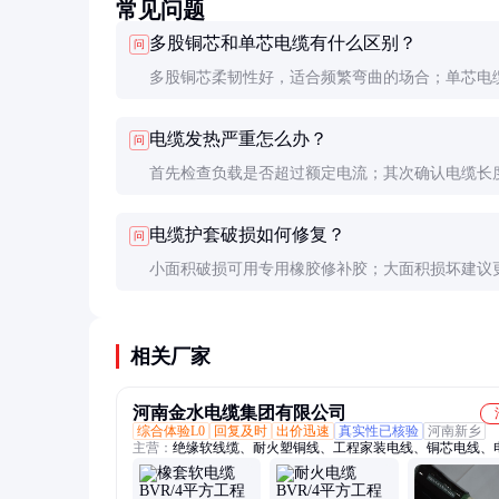
常见问题
多股铜芯和单芯电缆有什么区别？
问
多股铜芯柔韧性好，适合频繁弯曲的场合；单芯电
大，适合固定敷设。多股电缆的接触电阻略高，但
电缆发热严重怎么办？
问
能优异。
首先检查负载是否超过额定电流；其次确认电缆长
过长导致压降过大；最后检查接头接触是否良好。
电缆护套破损如何修复？
问
更换更大截面积的电缆。
小面积破损可用专用橡胶修补胶；大面积损坏建议
段电缆。临时修复后要做好绝缘测试，确保安全后
使用。
相关厂家
河南金水电缆集团有限公司
综合体验L0
回复及时
出价迅速
真实性已核验
河南新乡
主营：
绝缘软线缆、耐火塑铜线、工程家装电线、铜芯电线、
缆、金水电缆、低烟无卤电缆、电缆铝线、绝缘电缆、矿物质
电线电缆、防火电缆、铜芯电缆、橡套软电缆、铝电缆、家用