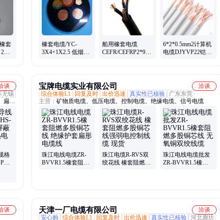
家装线
控线、铁路信号线、组合线
压橡套
橡套电缆/YC-
船用橡套电缆
6*2*0.5mm2计算机
2
3X4+1X2.5 低烟无
CEFR/CEFRP2*95+1*35
电缆DJYVP22铠装
6mm2
卤护套 钢带铠装 多
铜丝网屏蔽 煤安认
屏蔽双绞线
股铜芯 电力传输用
证 多股铜芯
宝牌电缆实业有限公司
洽谈
洽谈
苏无锡
综合体验L1
回复及时
出价迅速
真实性已核验
广东东莞
、扁电
主营：
矿物质电缆、低压电缆、控制电缆、绝缘电缆、信号电缆
明线、
、监控
规格
珠江电线电缆ZR-
珠江电缆R-RVS双
珠江电线电缆批发
GP铁
BVVR1.5橡套阻燃
绞花线 橡套阻燃多
ZR-BVVR1.5橡套
多股铜芯线 绝缘护
股铜芯线强弱电控
阻燃多股铜芯线 无
偶
套扁形电缆线
制线缆 现货
氧铜双绞线缆
天津一厂电缆有限公司
洽谈
洽谈
安心购
综合体验L1
回复及时
出价迅速
真实性已核验
河北廊坊