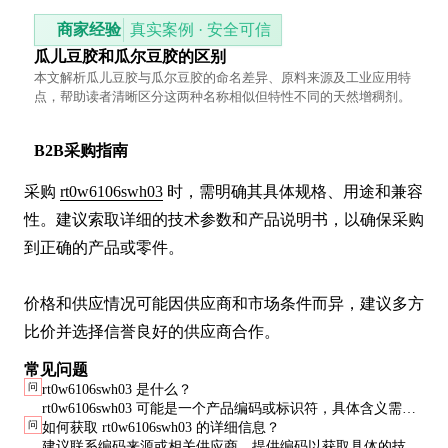
商家经验
真实案例 · 安全可信
瓜儿豆胶和瓜尔豆胶的区别
本文解析瓜儿豆胶与瓜尔豆胶的命名差异、原料来源及工业应用特
点，帮助读者清晰区分这两种名称相似但特性不同的天然增稠剂。
B2B采购指南
采购 
rt0w6106swh03
 时，需明确其具体规格、用途和兼容
性。建议索取详细的技术参数和产品说明书，以确保采购
到正确的产品或零件。

价格和供应情况可能因供应商和市场条件而异，建议多方
比价并选择信誉良好的供应商合作。
常见问题
问
rt0w6106swh03 是什么？
rt0w6106swh03 可能是一个产品编码或标识符，具体含义需进
问
如何获取 rt0w6106swh03 的详细信息？
一步核实。
建议联系编码来源或相关供应商，提供编码以获取具体的技术