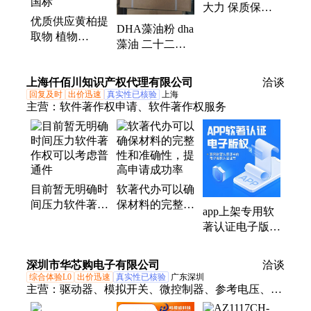
大力 保质保量
优质供应黄柏提
量大从优
DHA藻油粉 dha
取物 植物
藻油 二十二碳
25KG/箱 麦诺斯
六烯酸 50%含
暂无 24个月 否
量 天和诚 保质
上海仟佰川知识产权代理有限公司
国标
洽谈
保量
回复及时
出价迅速
真实性已核验
上海
主营：
软件著作权申请、软件著作权服务
目前暂无明确时
软著代办可以确
间压力软件著作
保材料的完整性
app上架专用软
权可以考虑普通
和准确性，提高
著认证电子版权
件
申请成功率
在主流应用商店
的使用说明
深圳市华芯购电子有限公司
洽谈
综合体验L0
出价迅速
真实性已核验
广东深圳
主营：
驱动器、模拟开关、微控制器、参考电压、电
池管理、视频开关ic、仪表放大器、音频放大器、开