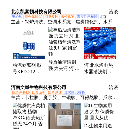
行质量标准QB
3.0±1.5 型号
号GS-075
根据水质 钝化
AN-342 空调杀
北京凯富顿科技有限公司
洽谈
缓蚀剂
菌灭藻剂
安心购
综合体验L0
回复及时
出价迅速
真实性已核验
北京
主营：
锅炉清洗、空调水系统、焦炭钝化剂、水系统
杀菌、阻垢分散剂、洗涤高温水、粉尘抑制剂、脱硫
增效剂、在线清洗剂、氧化除藻剂、杀菌灭藻剂、水
系统管道、无二氧化氯、空调冷凝器、金属表面油
污、清除附着藻类、烟气湿法脱硫、高电导反渗透、
通风系统清洗、空调风机盘管、导热油炉清洗、玻璃
导热油清洁剂
鳞片胶泥、烟气脱硫脱硝、锅炉除垢除锈、填料水垢
粘泥剥离剂 型
河 北水塔电热
强 力去污 河 北
清洗
号KFD-212 暂
水器清洗剂 管
油管结焦清洗剂
无 PH值使用范
道除垢剂 保护
源头厂家 凯富
围6-8 有效物质
设备 可定制 凯
河南文举生物科技有限公司
顿
洽谈
含量30％
富顿
综合体验L0
回复及时
出价迅速
真实性已核验
主营：
卡拉胶、魔芋胶、牛磺酸、可得然胶、瓜尔豆
胶、沙蒿子胶、海藻酸钠、纳他酶素、食用明胶、聚
丙烯酸钠、甲基纤维素、酪蛋白酸钠、普鲁兰多糖、
乳酸链球菌素、食品级黄原胶
D-生物素用途