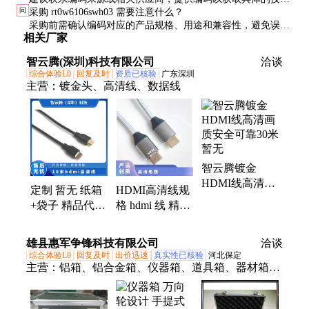
问
采购 rt0w6106swh03 需要注意什么？
参数和用途说明。
采购前需确认编码对应的产品规格、用途和兼容性，避免误
相关厂家
购。
智云腾(深圳)科技有限公司
洽谈
综合体验L0
回复及时
资质已核验
广东深圳
主营：
镀金头、高清线、数据线
智云腾镀金
HDMI线高清画
定制 暂无 纸箱
HDMI高清线规
质安全可靠30米
+袋子 精品代工
格 hdmi 线 精品
暂无
增值税 10米
代工 暂无 定制
hdmi高清线
纸箱+袋子 增值
雄县惠军争锋科技有限公司
洽谈
税
综合体验L0
回复及时
出价迅速
真实性已核验
河北保定
主营：
铝箱、铝合金箱、仪器箱、道具箱、器材箱、
附件箱、收纳箱、航空箱、工具箱、电子仪表箱、实
验仪器包装箱、消防器材箱、指挥作业箱、侦查作业