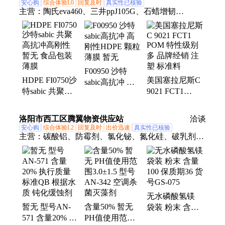
安心购
综合体验L0
回复及时
真实性已核验
主营：
陶氏eva460、三井ppJ105G、石蜡增韧
eva220w、三井eva260、热熔级eva250、普瑞曼
ppj105g
F00950 沙特
HDPE FI0750沙
美国塞拉尼斯C
sabic高抗冲 高
特sabic 共聚高
9021 FCT1
刚性HDPE 颗粒
抗冲高刚性 暂
POM 特性级别
薄膜 暂无
无 食品包装薄
多 品牌经销 注
洛阳市西工区腾翼物资供应站
洽谈
膜
塑 标准料
安心购
综合体验L2
回复及时
出价迅速
真实性已核验
主营：
碳酸铝、防霉剂、氯化铋、氮化硅、破乳剂、
硅酸镁、磷酸铝、化学试剂、抗静电剂、乙酸乙酯、
氢氧化镁、焦磷酸钠、干燥通风、次磷酸镁、氯化氢
乙醇、氯化氢甲醇、聚丙烯酸钾、闪点提高剂、柴油
降凝剂、硫代硫酸铵、聚丙烯酰胺、多聚磷酸钠、25
无水磷酸氢镁
公斤纸板桶、硫代乙醇酸钠、高分子絮凝剂
暂无 型号AN-
含量50% 暂无
袋装 粉末 含量
571 含量20% 执
PH值使用范围
100 保质期36 货