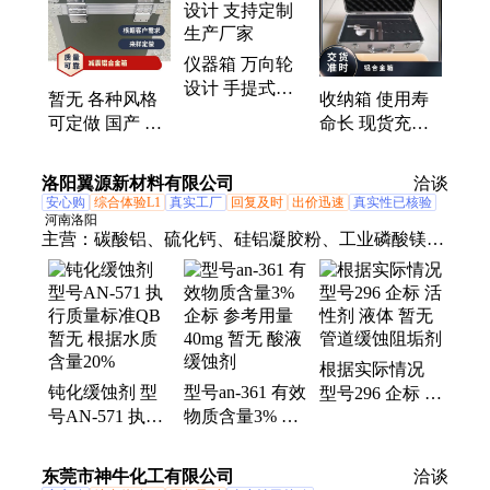
箱、勘测仪器包装箱、仪器仪表箱、乐器包装箱、舞
台道具箱、服装道具箱、运输储备箱、通讯设备箱、
仪器箱 万向轮
五金工具箱、铝合金航空箱、产品展示箱、物资器材
设计 手提式设
箱
暂无 各种风格
收纳箱 使用寿
计 支持定制 生
可定做 国产 适
命长 现货充足
产厂家
用 仪器想铝合
颜色可定制 诚
金 减震航空箱
信经营
洛阳翼源新材料有限公司
洽谈
安心购
综合体验L1
真实工厂
回复及时
出价迅速
真实性已核验
河南洛阳
主营：
碳酸铝、硫化钙、硅铝凝胶粉、工业磷酸镁、
闪点提高剂、表面活性剂、耐火材料、水处理原材料
根据实际情况
钝化缓蚀剂 型
型号an-361 有效
型号296 企标 活
号AN-571 执行
物质含量3% 企
性剂 液体 暂无
质量标准QB 暂
标 参考用量
管道缓蚀阻垢剂
无 根据水质 含
40mg 暂无 酸液
东莞市神牛化工有限公司
洽谈
量20%
缓蚀剂